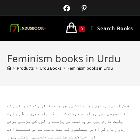
Search Books
0
Feminism books in Urdu
>
Products
>
Urdu Books
>
Feminism books in Urdu
خوش آمدید ہماری ویب سائٹ پر جو پاکستانی پڑھنے والوں کے
لئے خصوصی طور پر اردو فیمنسٹ ادب کے بارے میں ہے! ہم ایک
پلیٹ فارم ہیں جو پاکستانی پڑھنے والوں کی بڑھتی ہوئی
اردو زبان کی ادبی پیشکشوں کے لئے مختص ہے جو فیمنسٹ ادب
اور خیالات کو جاننے سے دلچسپی رکھتے ہیں۔