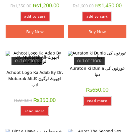
₨
1,200.00
₨
1,450.00
₨
1,350.00
₨
1,600.00
add to cart
add to cart
Buy Now
Buy Now
OUT OF STOCK
OUT OF STOCK
Auraton ki Dunia عورتون کی
Achoot Logo Ka Adab By Dr.
دنیا
Mubarak Ali-اچھوٹ لوگون کا
ادب
₨
650.00
₨
350.00
₨
500.00
read more
read more