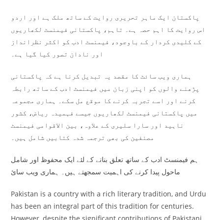
پاکستان ایک ماہر تحریری روایت کے ساتھ ملک ہے اور اردو
اس روایت کا اہم حصہ ہے۔ تاہم، پاکستانی فیمنسٹ لکھاریوں
کے کلیدی کردار کے باوجود، فیمنسٹ ادب کو اکثر نظرانداز
اور نادان تصور کیا گیا ہے۔
ہماری ویب سائٹ کا مقصد یہ تبدیل کرنا ہے کہ پاکستانی
پڑھنے والوں کو اپنی زبان میں فیمنسٹ ادب کے ساتھ رابطہ
کرنے اور اسے تجربہ کرنے کا موقع مل سکے۔ ہماری مجموعہ
میں پاکستانی فیمنسٹ لکھاریوں جیسے فہمیدہ ریاض، کشور
ناہید اور سارا سلیری کے علاوہ، بین الاقوامی فیمنسٹ
مصنفین کی بھی ترجمہ شدہ کتابیں شامل ہیں۔
ہم فیمنسٹ ادب کے ساتھ تعلق بنانے کے لئے ایک محفوظ اور شامل
ماحول پیدا کرنے کی اہمیت سمجھتے ہیں۔ ہماری ویب سائ
Pakistan is a country with a rich literary tradition, and Urdu
has been an integral part of this tradition for centuries.
However, despite the significant contributions of Pakistani