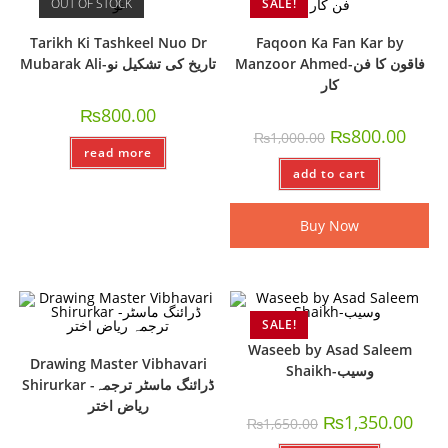
OUT OF STOCK
SALE!
Tarikh Ki Tashkeel Nuo Dr
Faqoon Ka Fan Kar by
Manzoor Ahmed-فاقون کا فن
Mubarak Ali-تاریخ کی تشکیل نو
کار
₨
800.00
₨
800.00
₨
1,000.00
read more
add to cart
Buy Now
SALE!
Waseeb by Asad Saleem
Drawing Master Vibhavari
Shaikh-وسیب
Shirurkar -ڈرائنگ ماسٹر ترجمہ
ریاض اختر
₨
1,350.00
₨
1,650.00