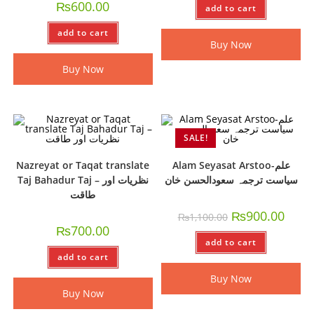
₨
600.00
add to cart
add to cart
Buy Now
Buy Now
SALE!
Nazreyat or Taqat translate
Alam Seyasat Arstoo-علم
سیاست ترجمہ سعودالحسن خان
Taj Bahadur Taj – نظریات اور
طاقت
₨
900.00
₨
1,100.00
₨
700.00
add to cart
add to cart
Buy Now
Buy Now