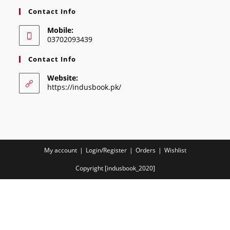
Contact Info
Mobile:
03702093439
Contact Info
Website:
https://indusbook.pk/
My account
Login/Register
Orders
Wishlist
Copyright [indusbook_2020]