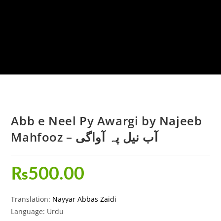
Abb e Neel Py Awargi by Najeeb
Mahfooz – آب نیل پہ آواگی
₨
500.00
Translation:
Nayyar Abbas Zaidi
Language: Urdu