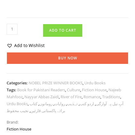
ADD TO CART
Add to Wishlist
BUY NOW
Categories:
NOBEL PRIZE WINNER BOOKS
,
Urdu Books
Tags:
Book for Pakistani Readers
,
Culture
,
Fiction House
,
Najeeb
Mahfooz
,
Nayyar Abbas Zaidi
,
River of Fire
,
Romance
,
Traditions
,
Urdu Books
,
کتاب
,
رومانوں
,
روایات
,
تہذیب
,
اردو کتب
,
آبِ نیل پہ آوارگی
نجیب محفوظ
,
برائے پاکستانی قارئین
Brand:
Fiction House