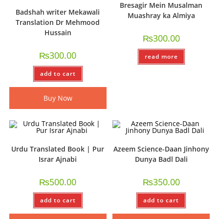
Bresagir Mein Musalman
Badshah writer Mekawali
Muashray ka Almiya
Translation Dr Mehmood
Hussain
₨
300.00
₨
300.00
read more
add to cart
Buy Now
Urdu Translated Book | Pur
Azeem Science-Daan Jinhony
Israr Ajnabi
Dunya Badl Dali
₨
500.00
₨
350.00
add to cart
add to cart