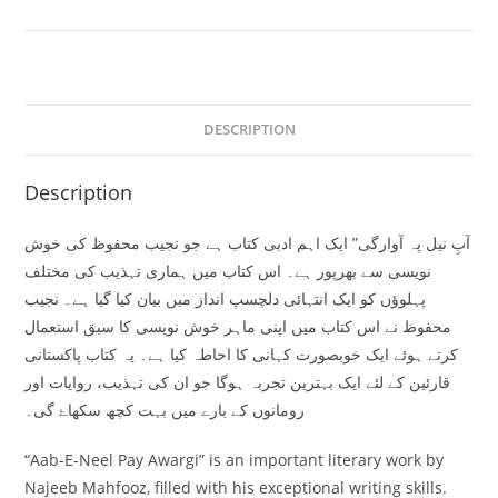
DESCRIPTION
Description
آبِ نیل پہ آوارگی” ایک اہم ادبی کتاب ہے جو نجیب محفوظ کی خوش
نویسی سے بھرپور ہے۔ اس کتاب میں ہماری تہذیب کی مختلف
پہلوؤں کو ایک انتہائی دلچسپ انداز میں بیان کیا گیا ہے۔ نجیب
محفوظ نے اس کتاب میں اپنی ماہر خوش نویسی کا سبق استعمال
کرتے ہوئے ایک خوبصورت کہانی کا احاطہ کیا ہے۔ یہ کتاب پاکستانی
قارئین کے لئے ایک بہترین تجربہ ہوگا جو ان کی تہذیب، روایات اور
رومانوں کے بارے میں بہت کچھ سکھاۓ گی۔
“Aab-E-Neel Pay Awargi” is an important literary work by
Najeeb Mahfooz, filled with his exceptional writing skills.