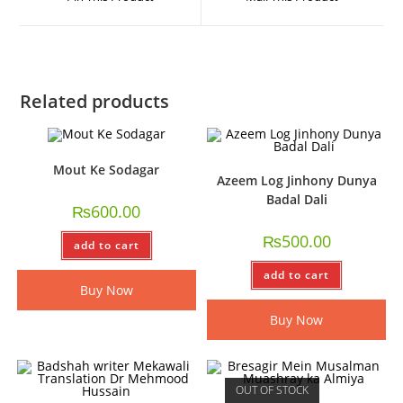
Related products
Mout Ke Sodagar
Azeem Log Jinhony Dunya
Badal Dali
₨
600.00
₨
500.00
add to cart
add to cart
Buy Now
Buy Now
OUT OF STOCK