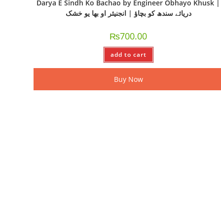
Darya E Sindh Ko Bachao by Engineer Obhayo Khusk |
دریائے سندھ کو بچاؤ | انجنیئر او بھا یو خشک
₨
700.00
add to cart
Buy Now