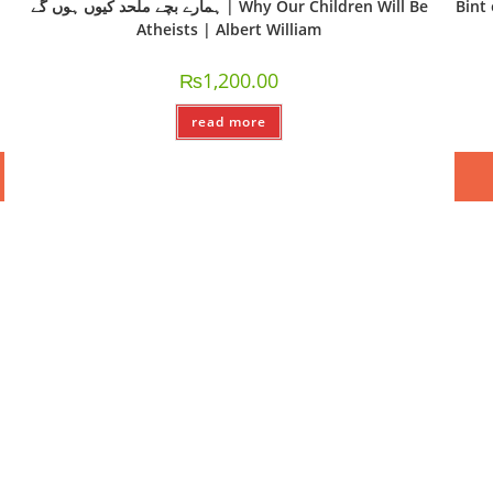
Bint e D
ہمارے بچے ملحد کیوں ہوں گے | Why Our Children Will Be
Atheists | Albert William
₨
1,200.00
read more