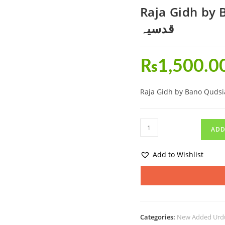
Raja Gidh by Bano Qu
قدسیہ
₨
1,500.0
ADD
Add to Wishlist
Categories:
New Added Urd