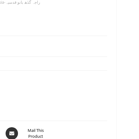
Raja Gidh by Bano Qudsia-راجہ گڏھ بانو قدسیہ
Mail This
Product