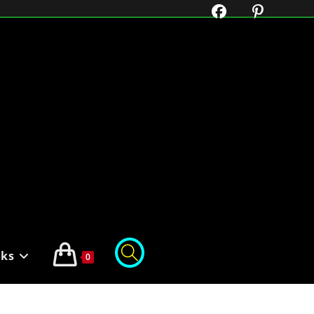
oks
0