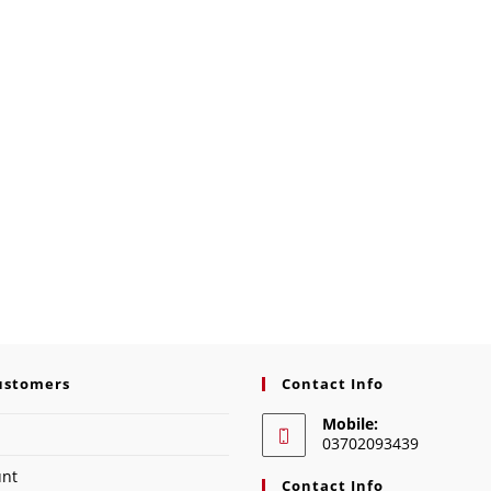
ustomers
Contact Info
Mobile:
03702093439
unt
Contact Info