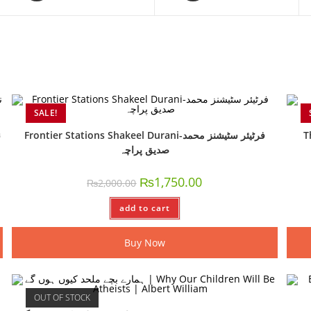
SALE!
Frontier Stations Shakeel Durani-فرٹیئر سٹیشنز محمد
T
صدیق پراچہ
₨
1,750.00
₨
2,000.00
add to cart
Buy Now
OUT OF STOCK