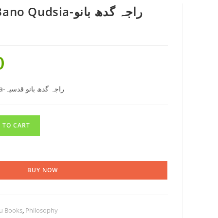
dsia-راجہ گدھ بانو
0
Raja Gidh by Bano Qudsia-راجہ گدھ بانو قدسیہ
 TO CART
BUY NOW
u Books
,
Philosophy