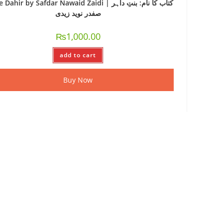
ahir by Safdar Nawaid Zaidi کتاب کا نام: بنتِ داہر |
صفدر نوید زیدی
₨
1,000.00
add to cart
Buy Now