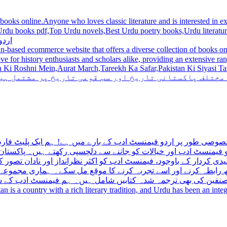
 books online.Anyone who loves classic literature and is interested in
du novels,Best Urdu poetry books,Urdu literature books.  اردو کتابیں ,مشہور اردو کتابیں آن لائن
اردو
n-based ecommerce website that offers a diverse collection of books on 
hni Mein,Aurat March,Tareekh Ka Safar,Pakistan Ki Siyasi Tareekh,Aik Pakistan
 مختلف پاکستانی تاریخ اور سب قومی تاریخ پر مشتمل ہی
صوصی طور پر اردو فیمنسٹ ادب کے بارے میں ہے! ہم ایک پلیٹ فارم 
فیمنسٹ ادب اور خیالات کو جاننے سے دلچسپی رکھتے ہیں۔ پاکستان 
ی کردار کے باوجود، فیمنسٹ ادب کو اکثر نظرانداز اور نادان تصور ک
اتھ رابطہ کرنے اور اسے تجربہ کرنے کا موقع مل سکے۔ ہماری مجمو
مصنفین کی بھی ترجمہ شدہ کتابیں شامل ہیں۔ ہم فیمنسٹ ادب کے سات