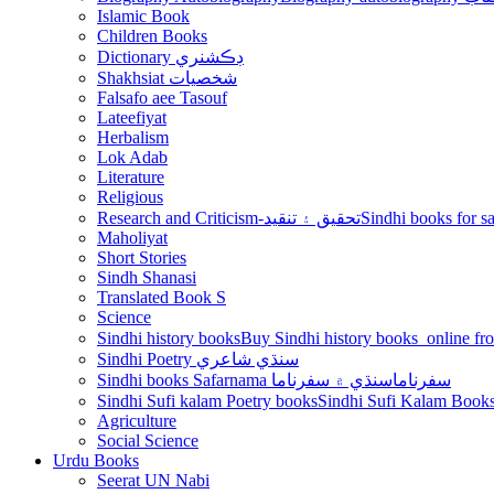
Islamic Book
Children Books
Dictionary ڊڪشنري
Shakhsiat شخصيات
Falsafo aee Tasouf
Lateefiyat
Herbalism
Lok Adab
Literature
Religious
Research and Criticism-تحقيق ۽ تنقيد
Maholiyat
Short Stories
Sindh Shanasi
Translated Book S
Science
Sindhi history books
Sindhi Poetry سنڌي شاعري
Sindhi books Safarnama سفرناما
سنڌي ۾ سفرناما
Sindhi Sufi kalam Poetry books
Agriculture
Social Science
Urdu Books
Seerat UN Nabi