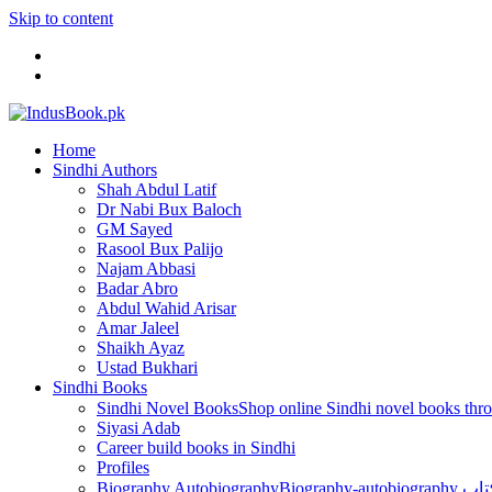
Skip to content
Home
Sindhi Authors
Shah Abdul Latif
Dr Nabi Bux Baloch
GM Sayed
Rasool Bux Palijo
Najam Abbasi
Badar Abro
Abdul Wahid Arisar
Amar Jaleel
Shaikh Ayaz
Ustad Bukhari
Sindhi Books
Sindhi Novel Books
Siyasi Adab
Career build books in Sindhi
Profiles
Biography Autobiography
Biogr