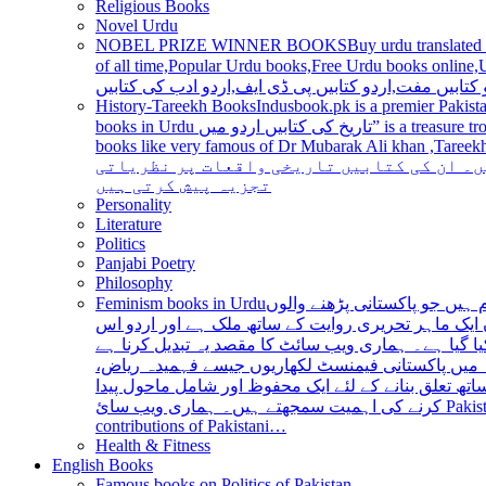
Religious Books
Novel Urdu
NOBEL PRIZE WINNER BOOKS
Buy urdu translated
of all time,Popular Urdu books,Free Urdu books online,Urdu books pdf,Top Ur
 کتابیں مفت,اردو کتابیں پی ڈی ایف,اردو ادب کی کتابیں
History-Tareekh Books
Indusbook.pk is a premier Pakista
books in Urdu تاریخ کی کتابیں اردو میں” is a treasure trove for history enthusiasts and scholars alike, providing an extensive range of titles covering various periods, events, and personalities and
books like very famous of Dr Mubarak Ali khan ,Tareekh Ki Ros
ں۔ ان کی کتابیں تاریخی واقعات پر نظریاتی
تجزیہ پیش کرتی ہیں
Personality
Literature
Politics
Panjabi Poetry
Philosophy
Feminism books in Urdu
ہیں جو پاکستانی پڑھنے والوں
ایک ماہر تحریری روایت کے ساتھ ملک ہے اور اردو اس
یا گیا ہے۔ ہماری ویب سائٹ کا مقصد یہ تبدیل کرنا ہے
عہ میں پاکستانی فیمنسٹ لکھاریوں جیسے فہمیدہ ریاض
ھ تعلق بنانے کے لئے ایک محفوظ اور شامل ماحول پیدا
کرنے کی اہمیت سمجھتے ہیں۔ ہماری ویب سائ Pakistan is a country with a rich literary tradition, and Urdu has been an integral part of this tradition for centuries. However, despite the significant
contributions of Pakistani…
Health & Fitness
English Books
Famous books on Politics of Pakistan