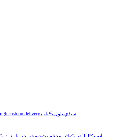
Shop online Sindhi novel books through cash on delivery.سنڌي ناول ڪتاب
aphy-autobiography آتم ڪٿا يا آتم ڪھاڻي مختلف شخصيتن جي باري ۾ ڪتاب