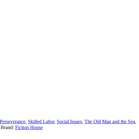
Perseverance
,
Skilled Labor
,
Social Issues
,
The Old Man and the Sea
,
Brand:
Fiction House