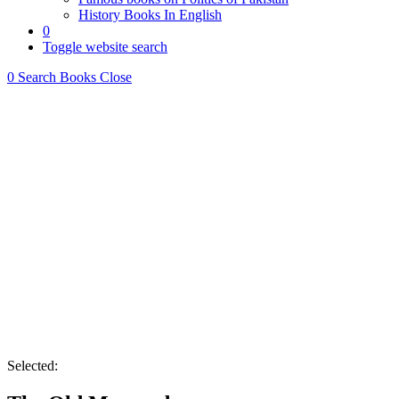
History Books In English
0
Toggle website search
0
Search Books
Close
Selected: