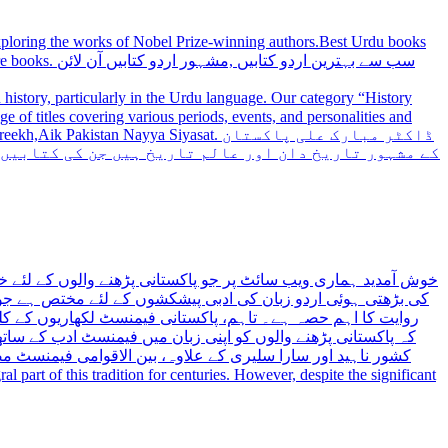
 exploring the works of Nobel Prize-winning authors.Best Urdu books
سب سے بہترین
history, particularly in the Urdu language. Our category “History
 Nayya Siyasat. ڈاکٹر مبارک علی پاکستان
کے مشہور تاریخ دان اور عالم تاریخ ہیں جن کی کتابیں
خوش آمدید ہماری ویب سائٹ پر جو پاکستانی پڑھنے والوں کے لئے خ
کی بڑھتی ہوئی اردو زبان کی ادبی پیشکشوں کے لئے مختص ہے جو 
روایت کا اہم حصہ ہے۔ تاہم، پاکستانی فیمنسٹ لکھاریوں کے کلید
کہ پاکستانی پڑھنے والوں کو اپنی زبان میں فیمنسٹ ادب کے س،
کشور ناہید اور سارا سلیری کے علاوہ، بین الاقوامی فیمنسٹ 