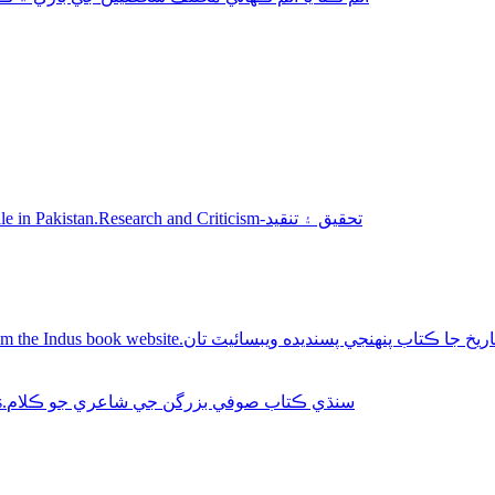
Sindhi books for sale in Pakistan.Research and Criticism-تحقيق ۽ تنقيد
Buy Sindhi history books online from the Indus book website.سنديده ويبسائيٽ تان
Sindhi Sufi Kalam Books.سنڌي ڪتاب صوفي بزرگن جي شاعري جو ڪلام