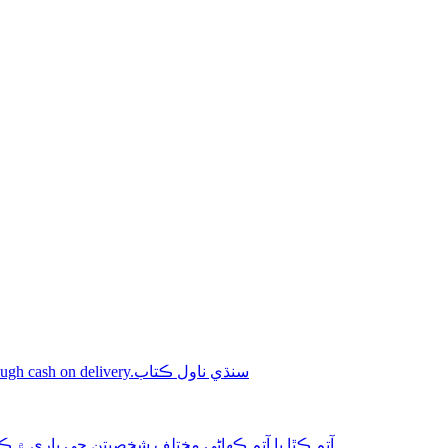
Shop online Sindhi novel books through cash on delivery.سنڌي ناول ڪتاب
aphy-autobiography آتم ڪٿا يا آتم ڪھاڻي مختلف شخصيتن جي باري ۾ ڪتاب