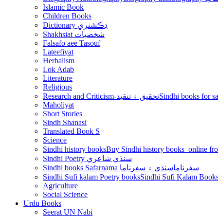
Islamic Book
Children Books
Dictionary ڊڪشنري
Shakhsiat شخصيات
Falsafo aee Tasouf
Lateefiyat
Herbalism
Lok Adab
Literature
Religious
Research and Criticism-تحقيق ۽ تنقيد
Maholiyat
Short Stories
Sindh Shanasi
Translated Book S
Science
Sindhi history books
Sindhi Poetry سنڌي شاعري
Sindhi books Safarnama سفرناما
سنڌي ۾ سفرناما
Sindhi Sufi kalam Poetry books
Agriculture
Social Science
Urdu Books
Seerat UN Nabi