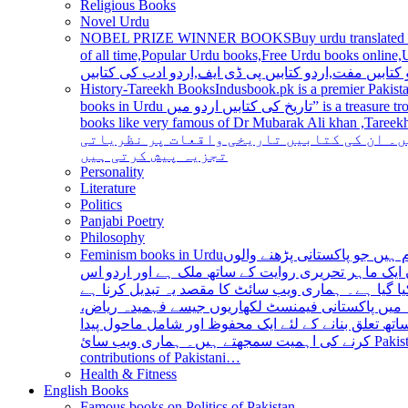
Religious Books
Novel Urdu
NOBEL PRIZE WINNER BOOKS
Buy urdu translated
of all time,Popular Urdu books,Free Urdu books online,Urdu books pdf,Top Ur
 کتابیں مفت,اردو کتابیں پی ڈی ایف,اردو ادب کی کتابیں
History-Tareekh Books
Indusbook.pk is a premier Pakista
books in Urdu تاریخ کی کتابیں اردو میں” is a treasure trove for history enthusiasts and scholars alike, providing an extensive range of titles covering various periods, events, and personalities and
books like very famous of Dr Mubarak Ali khan ,Tareekh Ki Ros
ں۔ ان کی کتابیں تاریخی واقعات پر نظریاتی
تجزیہ پیش کرتی ہیں
Personality
Literature
Politics
Panjabi Poetry
Philosophy
Feminism books in Urdu
ہیں جو پاکستانی پڑھنے والوں
ایک ماہر تحریری روایت کے ساتھ ملک ہے اور اردو اس
یا گیا ہے۔ ہماری ویب سائٹ کا مقصد یہ تبدیل کرنا ہے
عہ میں پاکستانی فیمنسٹ لکھاریوں جیسے فہمیدہ ریاض
ھ تعلق بنانے کے لئے ایک محفوظ اور شامل ماحول پیدا
کرنے کی اہمیت سمجھتے ہیں۔ ہماری ویب سائ Pakistan is a country with a rich literary tradition, and Urdu has been an integral part of this tradition for centuries. However, despite the significant
contributions of Pakistani…
Health & Fitness
English Books
Famous books on Politics of Pakistan