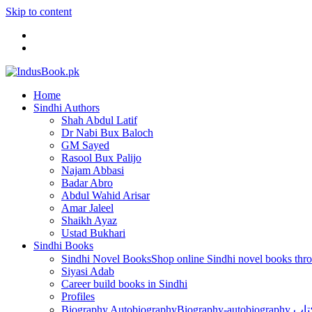
Skip to content
Home
Sindhi Authors
Shah Abdul Latif
Dr Nabi Bux Baloch
GM Sayed
Rasool Bux Palijo
Najam Abbasi
Badar Abro
Abdul Wahid Arisar
Amar Jaleel
Shaikh Ayaz
Ustad Bukhari
Sindhi Books
Sindhi Novel Books
Siyasi Adab
Career build books in Sindhi
Profiles
Biography Autobiography
Biogr