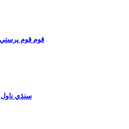
قوم قوم پرستي ۽ قومي سوال | بخش
سنڌي ناول آئون ۽ مان | آف