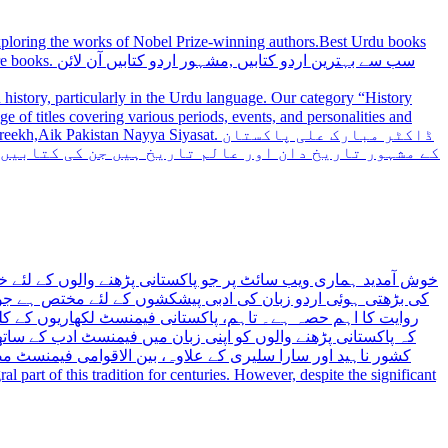
 exploring the works of Nobel Prize-winning authors.Best Urdu books
سب سے بہترین
history, particularly in the Urdu language. Our category “History
 Nayya Siyasat. ڈاکٹر مبارک علی پاکستان
کے مشہور تاریخ دان اور عالم تاریخ ہیں جن کی کتابیں
خوش آمدید ہماری ویب سائٹ پر جو پاکستانی پڑھنے والوں کے لئے خ
کی بڑھتی ہوئی اردو زبان کی ادبی پیشکشوں کے لئے مختص ہے جو 
روایت کا اہم حصہ ہے۔ تاہم، پاکستانی فیمنسٹ لکھاریوں کے کلید
کہ پاکستانی پڑھنے والوں کو اپنی زبان میں فیمنسٹ ادب کے س،
کشور ناہید اور سارا سلیری کے علاوہ، بین الاقوامی فیمنسٹ 