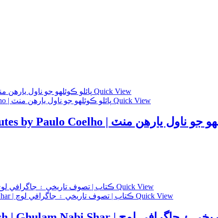
Quick View
Quick View
Translated Book in Sindhi | 11 Minutes by Paulo Coelho |  منٽ
Quick View
Quick View
Tasof Tareekhi Aee Geography Loch | Ghulam Nabi 