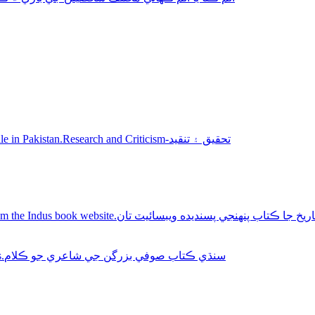
Sindhi books for sale in Pakistan.Research and Criticism-تحقيق ۽ تنقيد
Buy Sindhi history books online from the Indus book website.سنديده ويبسائيٽ تان
Sindhi Sufi Kalam Books.سنڌي ڪتاب صوفي بزرگن جي شاعري جو ڪلام