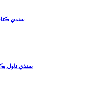
سنڌي ڪتاب | با مقصد ز
سنڌي ناول بڪ | ست رنگي 