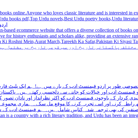
 books online.Anyone who loves classic literature and is interested in
du novels,Best Urdu poetry books,Urdu literature books.  اردو کتابیں ,مشہور اردو کتابیں آن لائن
اردو
n-based ecommerce website that offers a diverse collection of books on 
hni Mein,Aurat March,Tareekh Ka Safar,Pakistan Ki Siyasi Tareekh,Aik Pakistan
 مختلف پاکستانی تاریخ اور سب قومی تاریخ پر مشتمل ہی
صوصی طور پر اردو فیمنسٹ ادب کے بارے میں ہے! ہم ایک پلیٹ فارم 
فیمنسٹ ادب اور خیالات کو جاننے سے دلچسپی رکھتے ہیں۔ پاکستان 
ی کردار کے باوجود، فیمنسٹ ادب کو اکثر نظرانداز اور نادان تصور ک
اتھ رابطہ کرنے اور اسے تجربہ کرنے کا موقع مل سکے۔ ہماری مجمو
مصنفین کی بھی ترجمہ شدہ کتابیں شامل ہیں۔ ہم فیمنسٹ ادب کے سات