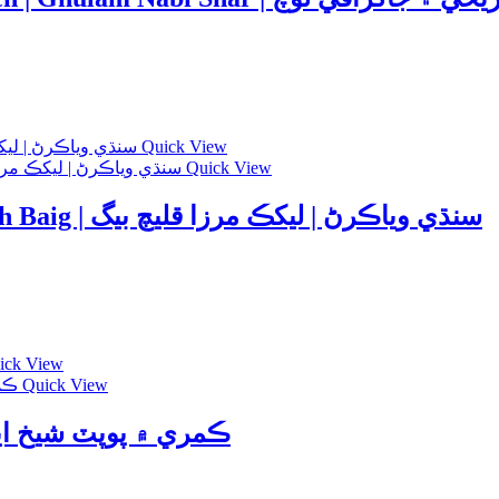
Quick View
Quick View
Sindhi Viyakaran by Mirza Qaleech Baig | سنڌي وياڪرڻ | ليکڪ مرزا قليچ بيگ
ick View
Quick View
 me Popat | Shaikh Ayaz | ڪمري ۾ پوپٽ شيخ اياز