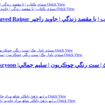
Quick View
Quick View
Sindhi Book | Bamaqsad Zindgi – Javed Rajpar ندگي | جاويد راڄپر
Quick View
Quick View
Sindhi Novel Book | Sat Rangi Chokryoon |ڇوڪريون | سليم جمالي
Quick View
Quick View