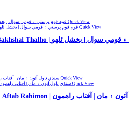
Quick View
Quick View
Qom Qomparasti Qomi Sawal by Bakhshal Thalho | ل ٿلھو
Quick View
Quick View
Sindhi Famous book | Aao Aee Ma | Aftab Rahimon | تاب راھمون