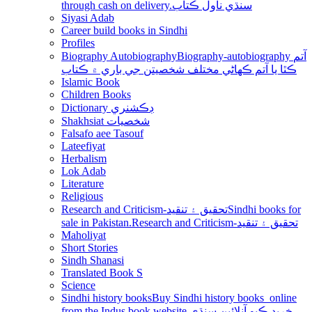
through cash on delivery.سنڌي ناول ڪتاب
Siyasi Adab
Career build books in Sindhi
Profiles
Biography Autobiography
Biography-autobiography آتم
ڪٿا يا آتم ڪھاڻي مختلف شخصيتن جي باري ۾ ڪتاب
Islamic Book
Children Books
Dictionary ڊڪشنري
Shakhsiat شخصيات
Falsafo aee Tasouf
Lateefiyat
Herbalism
Lok Adab
Literature
Religious
Research and Criticism-تحقيق ۽ تنقيد
Sindhi books for
sale in Pakistan.Research and Criticism-تحقيق ۽ تنقيد
Maholiyat
Short Stories
Sindh Shanasi
Translated Book S
Science
Sindhi history books
Buy Sindhi history books online
from the Indus book website.خريد ڪيو آنلائين سنڌي