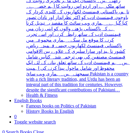
رکھتے ہیں۔ پاکستان ایک ماہر تحریری روایت کے
ساتھ ملک ہے اور اردو اس روایت کا اہم حصہ ہے۔
تاہم، پاکستانی فیمنسٹ لکھاریوں کے کلیدی کردار کے
باوجود، فیمنسٹ ادب کو اکثر نظرانداز اور نادان تصور
کیا گیا ہے۔ ہماری ویب سائٹ کا مقصد یہ تبدیل کرنا
ہے کہ پاکستانی پڑھنے والوں کو اپنی زبان میں
فیمنسٹ ادب کے ساتھ رابطہ کرنے اور اسے تجربہ
کرنے کا موقع مل سکے۔ ہماری مجموعہ میں
پاکستانی فیمنسٹ لکھاریوں جیسے فہمیدہ ریاض،
کشور ناہید اور سارا سلیری کے علاوہ، بین الاقوامی
فیمنسٹ مصنفین کی بھی ترجمہ شدہ کتابیں شامل
ہیں۔ ہم فیمنسٹ ادب کے ساتھ تعلق بنانے کے لئے ایک
محفوظ اور شامل ماحول پیدا کرنے کی اہمیت
سمجھتے ہیں۔ ہماری ویب سائ Pakistan is a country
with a rich literary tradition, and Urdu has been an
integral part of this tradition for centuries. However,
despite the significant contributions of Pakistani…
Health & Fitness
English Books
Famous books on Politics of Pakistan
History Books In English
0
Toggle website search
0
Search Books
Close