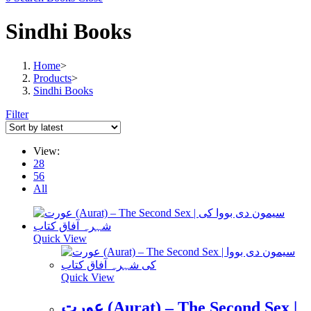
Sindhi Books
Home
>
Products
>
Sindhi Books
Filter
View:
28
56
All
Quick View
Quick View
عورت (Aurat) – The Second Sex |