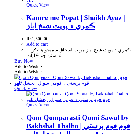
Quick View
Kamre me Popat | Shaikh Ayaz |
ڪمري ۾ پوپٽ شيخ اياز
₨
1,500.00
Add to cart
ڪمري ۾ پوپٽ شيخ اياز مرتب اسحاق سميجو ھائڪن ۽
ٽه سٽن جو ڪليات
Buy Now
Add to Wishlist
Add to Wishlist
Quick View
Quick View
Qom Qomparasti Qomi Sawal by
Bakhshal Thalho | قوم قوم پرستي