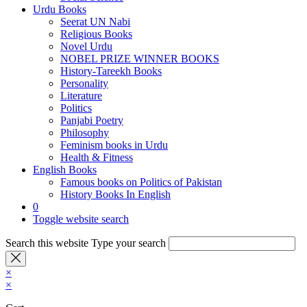
Urdu Books
Seerat UN Nabi
Religious Books
Novel Urdu
NOBEL PRIZE WINNER BOOKS
History-Tareekh Books
Personality
Literature
Politics
Panjabi Poetry
Philosophy
Feminism books in Urdu
Health & Fitness
English Books
Famous books on Politics of Pakistan
History Books In English
0
Toggle website search
Search this website
Type your search
×
×