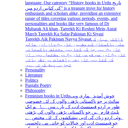
language. Our category “History books in Urdu تاریخ
کی کتابیں اردو میں” is a treasure trove for history
enthusiasts and scholars alike, providing an extensive
range of titles covering various periods, events, and
personalities and books like very famous of Dr
Mubarak Ali khan ,Tareekh Ki Roshni Mein,Aurat
March,Tareekh Ka Safar,Pakistan Ki Siyasi
Tareekh,Aik Pakistan Nayya Siyasat. ڈاکٹر مبارک
علی پاکستان کے مشہور تاریخ دان اور عالم
تاریخ ہیں جن کی کتابیں مختلف پاکستانی
تاریخ اور سب قومی تاریخ پر مشتمل ہیں۔ ان
کی کتابیں تاریخی واقعات پر نظریاتی
تجزیہ پیش کرتی ہیں
Personality
Literature
Politics
Panjabi Poetry
Philosophy
Feminism books in Urdu
خوش آمدید ہماری ویب
سائٹ پر جو پاکستانی پڑھنے والوں کے لئے خصوصی
طور پر اردو فیمنسٹ ادب کے بارے میں ہے! ہم ایک
پلیٹ فارم ہیں جو پاکستانی پڑھنے والوں کی بڑھتی
ہوئی اردو زبان کی ادبی پیشکشوں کے لئے مختص ہے
جو فیمنسٹ ادب اور خیالات کو جاننے سے دلچسپی