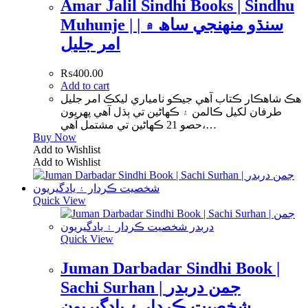
Amar Jalil Sindhi Books | Sindhu
Muhunje | سنڌو منھنجي ساھ ۾ |
امر جليل
₨
400.00
Add to cart
هڪ شاهڪار ڪتاب آهي جيڪو نامياري ليکڪ امر جليل
طرفان لکيل ڪالمن ۽ ڪهاڻين تي ٻڌل آهي پهريون
حصو 21 ڪهاڻين تي مشتمل آهي،…
Buy Now
Add to Wishlist
Add to Wishlist
Quick View
Quick View
Juman Darbadar Sindhi Book |
Sachi Surhan | جمن دربدر
شخصيت ڪردار ۽ يادگيريون