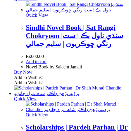
Quick View
Sindhi Novel Book | Sat Rangi
Chokryoon |سنڌي ناول بڪ | ست
رنگي ڇوڪريون | سليم جمالي
₨
600.00
Add to cart
Novel Book by Saleem Jamali
Buy Now
Add to Wishlist
Add to Wishlist
Quick View
Quick View
Scholarships | Pardeh Parhan | Dr