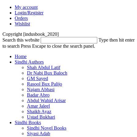
My account
Login/Register
Orders
Wishlist
Copyright [indusbook_2020]
Search this website
Type then hit enter
to search
Press Escape to close the search panel.
Home
Sindhi Authors
Shah Abdul Latif
Dr Nabi Bux Baloch
GM Sayed
Rasool Bux Palijo
Najam Abbasi
Badar Abro
Abdul Wahid Arisar
Amar Jaleel
Shaikh Ayaz
Ustad Bukhari
Sindhi Books
Sindhi Novel Books
Siyasi Adab