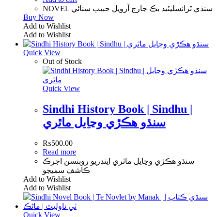
NOVEL سنڌي ٽرانسليٽيد بڪ جارج آرويل حبيب سنائي
Buy Now
Add to Wishlist
Add to Wishlist
Quick View
Out of Stock
Quick View
Sindhi History Book | Sindhu |
سنڌو هڪڙي وڃايل ماٿري
₨
500.00
Read more
سنڌو هڪڙي وڃايل ماٿري اينڊريو روبنسن اجرڪ
ڪاشف سميجو
Add to Wishlist
Add to Wishlist
Quick View