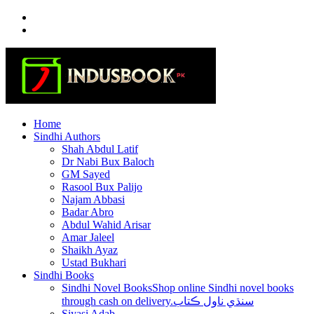
Skip
to
content
Home
Sindhi Authors
Shah Abdul Latif
Dr Nabi Bux Baloch
GM Sayed
Rasool Bux Palijo
Najam Abbasi
Badar Abro
Abdul Wahid Arisar
Amar Jaleel
Shaikh Ayaz
Ustad Bukhari
Sindhi Books
Sindhi Novel Books
Shop online Sindhi novel books
through cash on delivery.سنڌي ناول ڪتاب
Siyasi Adab