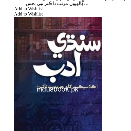
ڳالھيون مرتب ڊاڪٽر نبي بخش…
Add to Wishlist
Add to Wishlist