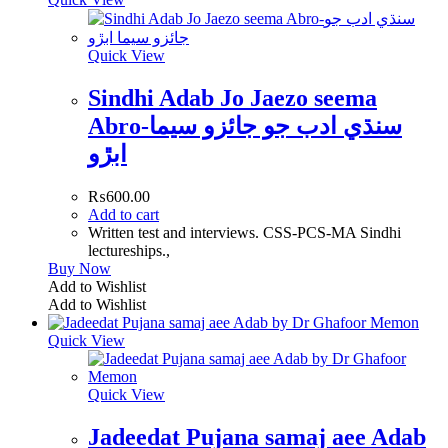
Quick View
Sindhi Adab Jo Jaezo seema
Abro-سنڌي ادب جو جائزو سيما
ابڙو
₨
600.00
Add to cart
Written test and interviews. CSS-PCS-MA Sindhi
lectureships.,
Buy Now
Add to Wishlist
Add to Wishlist
Quick View
Quick View
Jadeedat Pujana samaj aee Adab