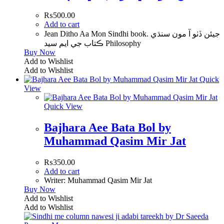
₨
500.00
Add to cart
Jean Ditho Aa Mon Sindhi book. جيئن ڏٺو آ مون سنڌي
ڪتاب جي ايم سيد Philosophy
Buy Now
Add to Wishlist
Add to Wishlist
Quick
View
Quick View
Bajhara Aee Bata Bol by
Muhammad Qasim Mir Jat
₨
350.00
Add to cart
Writer: Muhammad Qasim Mir Jat
Buy Now
Add to Wishlist
Add to Wishlist