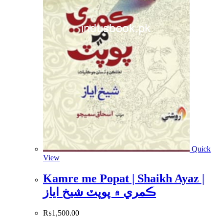
Quick
View
Kamre me Popat | Shaikh Ayaz |
ڪمري ۾ پوپٽ شيخ اياز
₨
1,500.00