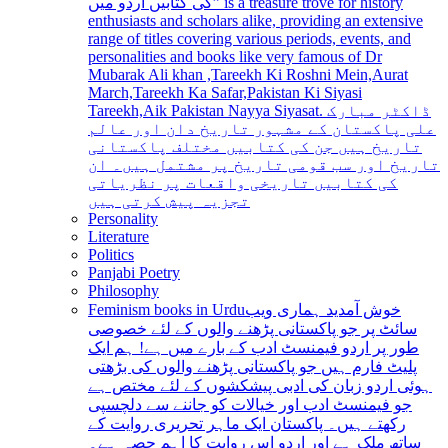
کی کتابیں اردو میں” is a treasure trove for history
enthusiasts and scholars alike, providing an extensive
range of titles covering various periods, events, and
personalities and books like very famous of Dr
Mubarak Ali khan ,Tareekh Ki Roshni Mein,Aurat
March,Tareekh Ka Safar,Pakistan Ki Siyasi
Tareekh,Aik Pakistan Nayya Siyasat. ڈاکٹر مبارک
علی پاکستان کے مشہور تاریخ دان اور عالم
تاریخ ہیں جن کی کتابیں مختلف پاکستانی
تاریخ اور سب قومی تاریخ پر مشتمل ہیں۔ ان
کی کتابیں تاریخی واقعات پر نظریاتی
تجزیہ پیش کرتی ہیں
Personality
Literature
Politics
Panjabi Poetry
Philosophy
Feminism books in Urdu
خوش آمدید ہماری ویب
سائٹ پر جو پاکستانی پڑھنے والوں کے لئے خصوصی
طور پر اردو فیمنسٹ ادب کے بارے میں ہے! ہم ایک
پلیٹ فارم ہیں جو پاکستانی پڑھنے والوں کی بڑھتی
ہوئی اردو زبان کی ادبی پیشکشوں کے لئے مختص ہے
جو فیمنسٹ ادب اور خیالات کو جاننے سے دلچسپی
رکھتے ہیں۔ پاکستان ایک ماہر تحریری روایت کے
ساتھ ملک ہے اور اردو اس روایت کا اہم حصہ ہے۔