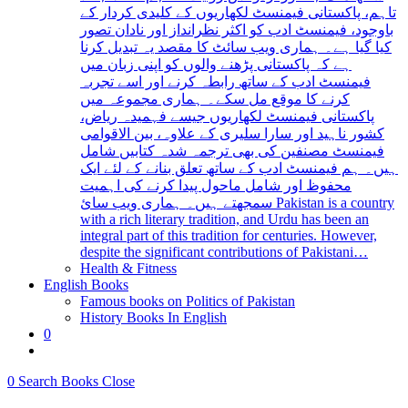
تاہم، پاکستانی فیمنسٹ لکھاریوں کے کلیدی کردار کے
باوجود، فیمنسٹ ادب کو اکثر نظرانداز اور نادان تصور
کیا گیا ہے۔ ہماری ویب سائٹ کا مقصد یہ تبدیل کرنا
ہے کہ پاکستانی پڑھنے والوں کو اپنی زبان میں
فیمنسٹ ادب کے ساتھ رابطہ کرنے اور اسے تجربہ
کرنے کا موقع مل سکے۔ ہماری مجموعہ میں
پاکستانی فیمنسٹ لکھاریوں جیسے فہمیدہ ریاض،
کشور ناہید اور سارا سلیری کے علاوہ، بین الاقوامی
فیمنسٹ مصنفین کی بھی ترجمہ شدہ کتابیں شامل
ہیں۔ ہم فیمنسٹ ادب کے ساتھ تعلق بنانے کے لئے ایک
محفوظ اور شامل ماحول پیدا کرنے کی اہمیت
سمجھتے ہیں۔ ہماری ویب سائ Pakistan is a country
with a rich literary tradition, and Urdu has been an
integral part of this tradition for centuries. However,
despite the significant contributions of Pakistani…
Health & Fitness
English Books
Famous books on Politics of Pakistan
History Books In English
0
Toggle
website
0
Search Books
Close
search