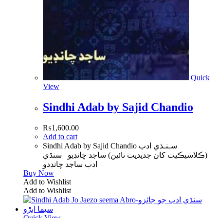
Quick
View
Sindhi Adab by Sajid Chandio
₨
1,600.00
Add to cart
Sindhi Adab by Sajid Chandio سـنـڌي ادب
(ڪلاسيڪيت کان جديديت تائين) ساجد چانڊيو سنڌي
ادب ساجد چانڊدو
Buy Now
Add to Wishlist
Add to Wishlist
Quick View