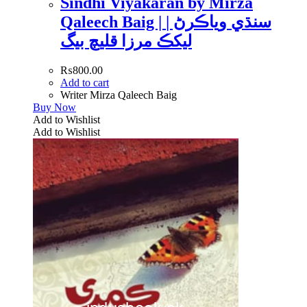
Sindhi Viyakaran by Mirza
Qaleech Baig | سنڌي وياڪرڻ |
ليکڪ مرزا قليچ بيگ
₨
800.00
Add to cart
Writer Mirza Qaleech Baig
Buy Now
Add to Wishlist
Add to Wishlist