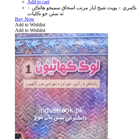
Add to cart
ڪمري ۾ پوپٽ شيخ اياز مرتب اسحاق سميجو ھائڪن ۽
ٽه سٽن جو ڪليات
Buy Now
Add to Wishlist
Add to Wishlist