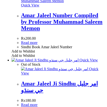
Quick View
Amar Jaleel Number Compiled
by Professor Muhammad Saleem
Memon
₨
200.00
Read more
Sindhi Book Amar Jaleel Number
Add to Wishlist
Add to Wishlist
Quick View
Out of Stock
Quick
View
Amar Jaleel Ji Sindhu امر جليل
جي سنڌو
₨
180.00
Read more