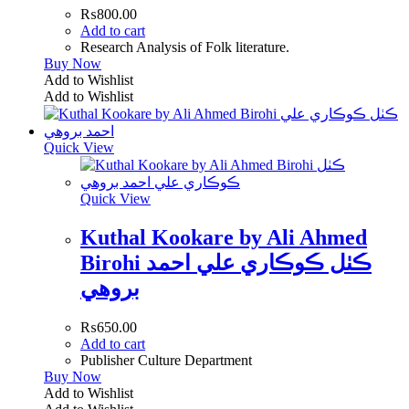
₨
800.00
Add to cart
Research Analysis of Folk literature.
Buy Now
Add to Wishlist
Add to Wishlist
Quick View
Quick View
Kuthal Kookare by Ali Ahmed
Birohi ڪٺل ڪوڪاري علي احمد
بروھي
₨
650.00
Add to cart
Publisher Culture Department
Buy Now
Add to Wishlist