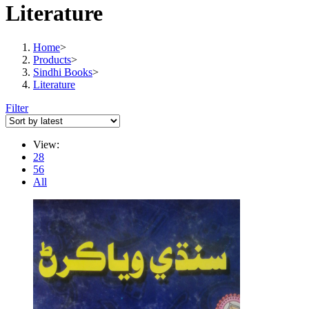
Literature
Home
>
Products
>
Sindhi Books
>
Literature
Filter
View:
28
56
All