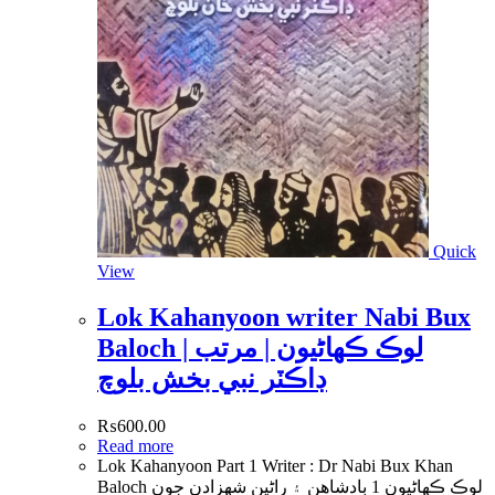
Quick
View
Lok Kahanyoon writer Nabi Bux
Baloch | لوڪ ڪھاڻيون | مرتب
ڊاڪٽر نبي بخش بلوچ
₨
600.00
Read more
Lok Kahanyoon Part 1 Writer : Dr Nabi Bux Khan
Baloch لوڪ ڪھاڻيون 1 بادشاھن ۽ راڻين شھزادن جون