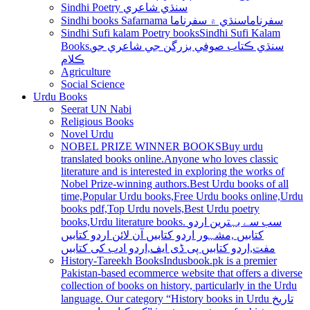
Sindhi Poetry سنڌي شاعري
Sindhi books Safarnama سفرناما
سنڌي ۾ سفرناما
Sindhi Sufi kalam Poetry books
Sindhi Sufi Kalam
Books.سنڌي ڪتاب صوفي بزرگن جي شاعري جو
ڪلام
Agriculture
Social Science
Urdu Books
Seerat UN Nabi
Religious Books
Novel Urdu
NOBEL PRIZE WINNER BOOKS
Buy urdu
translated books online.Anyone who loves classic
literature and is interested in exploring the works of
Nobel Prize-winning authors.Best Urdu books of all
time,Popular Urdu books,Free Urdu books online,Urdu
books pdf,Top Urdu novels,Best Urdu poetry
books,Urdu literature books. سب سے بہترین اردو
کتابیں ,مشہور اردو کتابیں آن لائن اردو کتابیں
مفت,اردو کتابیں پی ڈی ایف,اردو ادب کی کتابیں
History-Tareekh Books
Indusbook.pk is a premier
Pakistan-based ecommerce website that offers a diverse
collection of books on history, particularly in the Urdu
language. Our category “History books in Urdu تاریخ