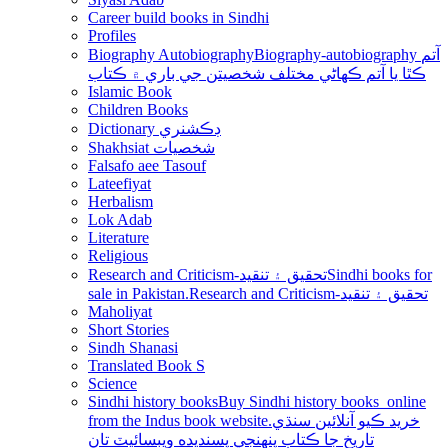
Career build books in Sindhi
Profiles
Biography Autobiography
Biography-autobiography آتم
ڪٿا يا آتم ڪھاڻي مختلف شخصيتن جي باري ۾ ڪتاب
Islamic Book
Children Books
Dictionary ڊڪشنري
Shakhsiat شخصيات
Falsafo aee Tasouf
Lateefiyat
Herbalism
Lok Adab
Literature
Religious
Research and Criticism-تحقيق ۽ تنقيد
Sindhi books for
sale in Pakistan.Research and Criticism-تحقيق ۽ تنقيد
Maholiyat
Short Stories
Sindh Shanasi
Translated Book S
Science
Sindhi history books
Buy Sindhi history books online
from the Indus book website.خريد ڪيو آنلائين سنڌي
تاريخ جا ڪتاب پنھنجي پسنديده ويبسائيٽ تان