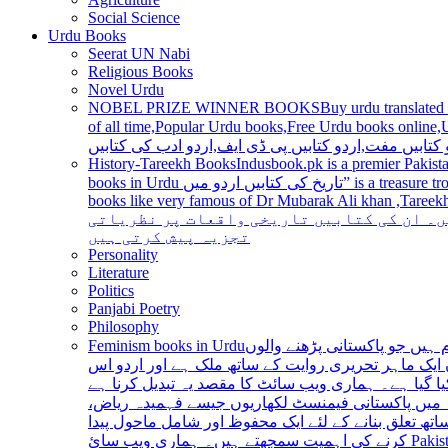
Social Science
Urdu Books
Seerat UN Nabi
Religious Books
Novel Urdu
NOBEL PRIZE WINNER BOOKS
Buy urdu translated
of all time,Popular Urdu books,Free Urdu books online,Urdu books pdf,Top Ur
 کتابیں مفت,اردو کتابیں پی ڈی ایف,اردو ادب کی کتابیں
History-Tareekh Books
Indusbook.pk is a premier Pakista
books in Urdu تاریخ کی کتابیں اردو میں” is a treasure trove for history enthusiasts and scholars alike, providing an extensive range of titles covering various periods, events, and personalities and
books like very famous of Dr Mubarak Ali khan ,Tareekh Ki Ros
ں۔ ان کی کتابیں تاریخی واقعات پر نظریاتی
تجزیہ پیش کرتی ہیں
Personality
Literature
Politics
Panjabi Poetry
Philosophy
Feminism books in Urdu
ہیں جو پاکستانی پڑھنے والوں
ایک ماہر تحریری روایت کے ساتھ ملک ہے اور اردو اس
یا گیا ہے۔ ہماری ویب سائٹ کا مقصد یہ تبدیل کرنا ہے
عہ میں پاکستانی فیمنسٹ لکھاریوں جیسے فہمیدہ ریاض
ھ تعلق بنانے کے لئے ایک محفوظ اور شامل ماحول پیدا
کرنے کی اہمیت سمجھتے ہیں۔ ہماری ویب سائ Pakistan is a country with a rich literary tradition, and Urdu has been an integral part of this tradition for centuries. However, despite the significant