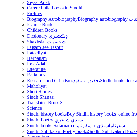
Siyasi Adab
Career build books in Sindhi
Profiles
Biography Autobiography
Biogr
Islamic Book
Children Books
Dictionary ڊڪشنري
Shakhsiat شخصيات
Falsafo aee Tasouf
Lateefiyat
Herbalism
Lok Adab
Literature
Religious
Research and Criticism-تحقيق ۽ تنقيد
Maholiyat
Short Stories
Sindh Shanasi
Translated Book S
Science
Sindhi history books
Sindhi Poetry سنڌي شاعري
Sindhi books Safarnama سفرناما
سنڌي ۾ سفرناما
Sindhi Sufi kalam Poetry books
Agriculture