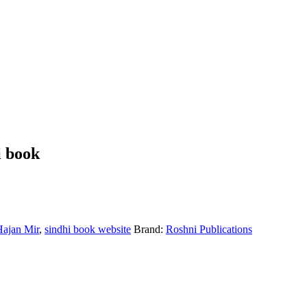
i book
Hajan Mir
,
sindhi book website
Brand:
Roshni Publications