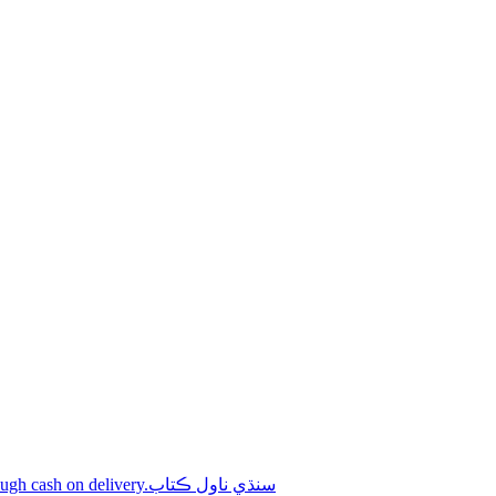
Shop online Sindhi novel books through cash on delivery.سنڌي ناول ڪتاب