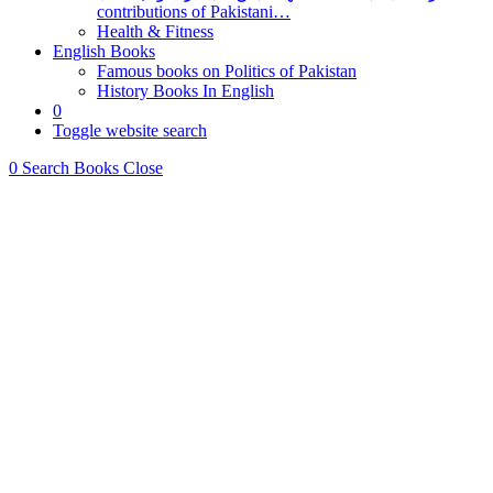
contributions of Pakistani…
Health & Fitness
English Books
Famous books on Politics of Pakistan
History Books In English
0
Toggle website search
0
Search Books
Close