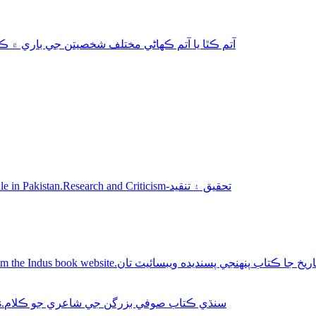
aphy-autobiography آتم ڪٿا يا آتم ڪھاڻي مختلف شخصيتن جي باري ۾ ڪتاب
Sindhi books for sale in Pakistan.Research and Criticism-تحقيق ۽ تنقيد
Buy Sindhi history books online from the Indus book website.سنديده ويبسائيٽ تان
Sindhi Sufi Kalam Books.سنڌي ڪتاب صوفي بزرگن جي شاعري جو ڪلام