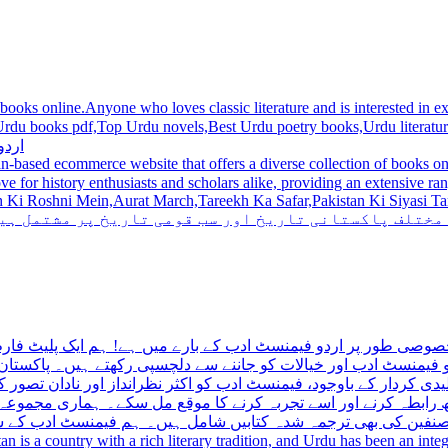
 books online.Anyone who loves classic literature and is interested in
du novels,Best Urdu poetry books,Urdu literature books.  اردو کتابیں ,مشہور اردو کتابیں آن لائن
اردو
n-based ecommerce website that offers a diverse collection of books on 
hni Mein,Aurat March,Tareekh Ka Safar,Pakistan Ki Siyasi Tareekh,Aik Pakistan
 مختلف پاکستانی تاریخ اور سب قومی تاریخ پر مشتمل ہی
صوصی طور پر اردو فیمنسٹ ادب کے بارے میں ہے! ہم ایک پلیٹ فارم 
فیمنسٹ ادب اور خیالات کو جاننے سے دلچسپی رکھتے ہیں۔ پاکستان 
ی کردار کے باوجود، فیمنسٹ ادب کو اکثر نظرانداز اور نادان تصور ک
اتھ رابطہ کرنے اور اسے تجربہ کرنے کا موقع مل سکے۔ ہماری مجمو
مصنفین کی بھی ترجمہ شدہ کتابیں شامل ہیں۔ ہم فیمنسٹ ادب کے سات