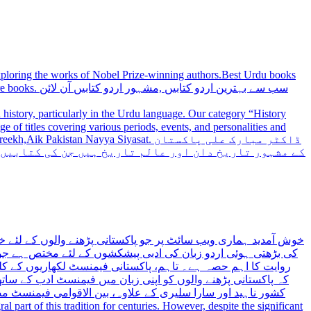
 exploring the works of Nobel Prize-winning authors.Best Urdu books
سب سے بہترین
history, particularly in the Urdu language. Our category “History
 Nayya Siyasat. ڈاکٹر مبارک علی پاکستان
کے مشہور تاریخ دان اور عالم تاریخ ہیں جن کی کتابیں
خوش آمدید ہماری ویب سائٹ پر جو پاکستانی پڑھنے والوں کے لئے خ
کی بڑھتی ہوئی اردو زبان کی ادبی پیشکشوں کے لئے مختص ہے جو 
روایت کا اہم حصہ ہے۔ تاہم، پاکستانی فیمنسٹ لکھاریوں کے کلید
کہ پاکستانی پڑھنے والوں کو اپنی زبان میں فیمنسٹ ادب کے س،
کشور ناہید اور سارا سلیری کے علاوہ، بین الاقوامی فیمنسٹ 