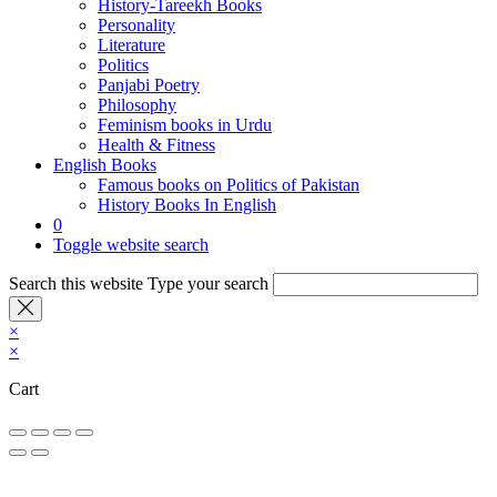
History-Tareekh Books
Personality
Literature
Politics
Panjabi Poetry
Philosophy
Feminism books in Urdu
Health & Fitness
English Books
Famous books on Politics of Pakistan
History Books In English
0
Toggle website search
Search this website
Type your search
×
×
Cart