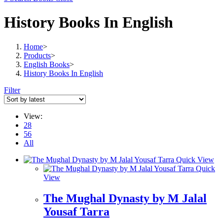
History Books In English
Home
>
Products
>
English Books
>
History Books In English
Filter
View:
28
56
All
Quick View
Quick
View
The Mughal Dynasty by M Jalal
Yousaf Tarra