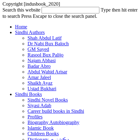
Copyright [indusbook_2020]
Search this website
Type then hit enter
to search
Press Escape to close the search panel.
Home
Sindhi Authors
Shah Abdul Latif
Dr Nabi Bux Baloch
GM Sayed
Rasool Bux Palijo
Najam Abbasi
Badar Abro
Abdul Wahid Arisar
Amar Jaleel
Shaikh Ayaz
Ustad Bukhari
Sindhi Books
Sindhi Novel Books
Siyasi Adab
Career build books in Sindhi
Profiles
Biography Autobiography
Islamic Book
Children Books
Dictionary ڊڪشنري