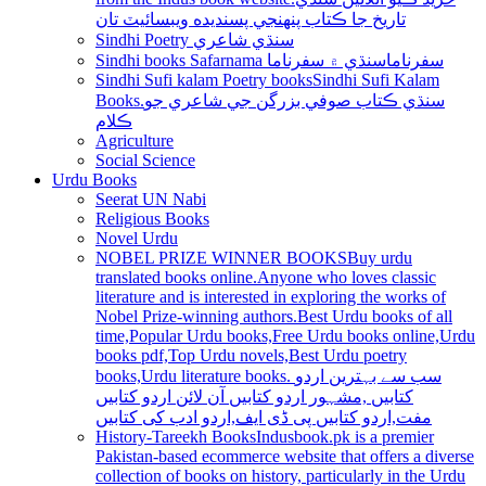
تاريخ جا ڪتاب پنھنجي پسنديده ويبسائيٽ تان
Sindhi Poetry سنڌي شاعري
Sindhi books Safarnama سفرناما
سنڌي ۾ سفرناما
Sindhi Sufi kalam Poetry books
Sindhi Sufi Kalam
Books.سنڌي ڪتاب صوفي بزرگن جي شاعري جو
ڪلام
Agriculture
Social Science
Urdu Books
Seerat UN Nabi
Religious Books
Novel Urdu
NOBEL PRIZE WINNER BOOKS
Buy urdu
translated books online.Anyone who loves classic
literature and is interested in exploring the works of
Nobel Prize-winning authors.Best Urdu books of all
time,Popular Urdu books,Free Urdu books online,Urdu
books pdf,Top Urdu novels,Best Urdu poetry
books,Urdu literature books. سب سے بہترین اردو
کتابیں ,مشہور اردو کتابیں آن لائن اردو کتابیں
مفت,اردو کتابیں پی ڈی ایف,اردو ادب کی کتابیں
History-Tareekh Books
Indusbook.pk is a premier
Pakistan-based ecommerce website that offers a diverse
collection of books on history, particularly in the Urdu