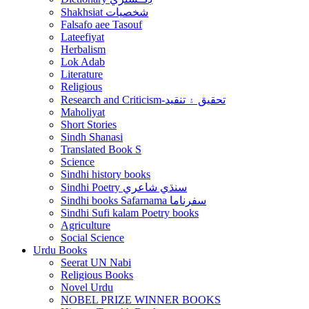
Shakhsiat شخصيات
Falsafo aee Tasouf
Lateefiyat
Herbalism
Lok Adab
Literature
Religious
Research and Criticism-تحقيق ۽ تنقيد
Maholiyat
Short Stories
Sindh Shanasi
Translated Book S
Science
Sindhi history books
Sindhi Poetry سنڌي شاعري
Sindhi books Safarnama سفرناما
Sindhi Sufi kalam Poetry books
Agriculture
Social Science
Urdu Books
Seerat UN Nabi
Religious Books
Novel Urdu
NOBEL PRIZE WINNER BOOKS