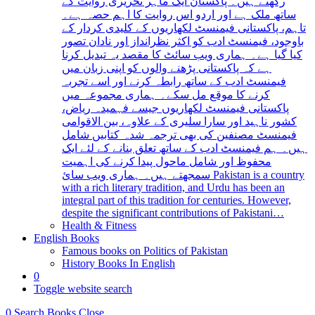
رکھتے ہیں۔ پاکستان ایک ماہر تحریری روایت کے
ساتھ ملک ہے اور اردو اس روایت کا اہم حصہ ہے۔
تاہم، پاکستانی فیمنسٹ لکھاریوں کے کلیدی کردار کے
باوجود، فیمنسٹ ادب کو اکثر نظرانداز اور نادان تصور
کیا گیا ہے۔ ہماری ویب سائٹ کا مقصد یہ تبدیل کرنا
ہے کہ پاکستانی پڑھنے والوں کو اپنی زبان میں
فیمنسٹ ادب کے ساتھ رابطہ کرنے اور اسے تجربہ
کرنے کا موقع مل سکے۔ ہماری مجموعہ میں
پاکستانی فیمنسٹ لکھاریوں جیسے فہمیدہ ریاض،
کشور ناہید اور سارا سلیری کے علاوہ، بین الاقوامی
فیمنسٹ مصنفین کی بھی ترجمہ شدہ کتابیں شامل
ہیں۔ ہم فیمنسٹ ادب کے ساتھ تعلق بنانے کے لئے ایک
محفوظ اور شامل ماحول پیدا کرنے کی اہمیت
سمجھتے ہیں۔ ہماری ویب سائ Pakistan is a country
with a rich literary tradition, and Urdu has been an
integral part of this tradition for centuries. However,
despite the significant contributions of Pakistani…
Health & Fitness
English Books
Famous books on Politics of Pakistan
History Books In English
0
Toggle website search
0
Search Books
Close