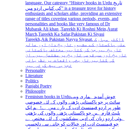
language. Our category “History books in Urdu تاریخ
کی کتابیں اردو میں” is a treasure trove for history
enthusiasts and scholars alike, providing an extensive
range of titles covering various periods, events, and
personalities and books like very famous of Dr
Mubarak Ali khan ,Tareekh Ki Roshni Mein,Aurat
March,Tareekh Ka Safar,Pakistan Ki Siyasi
Tareekh,Aik Pakistan Nayya Siyasat. ڈاکٹر مبارک
علی پاکستان کے مشہور تاریخ دان اور عالم
تاریخ ہیں جن کی کتابیں مختلف پاکستانی
تاریخ اور سب قومی تاریخ پر مشتمل ہیں۔ ان
کی کتابیں تاریخی واقعات پر نظریاتی
تجزیہ پیش کرتی ہیں
Personality
Literature
Politics
Panjabi Poetry
Philosophy
Feminism books in Urdu
خوش آمدید ہماری ویب
سائٹ پر جو پاکستانی پڑھنے والوں کے لئے خصوصی
طور پر اردو فیمنسٹ ادب کے بارے میں ہے! ہم ایک
پلیٹ فارم ہیں جو پاکستانی پڑھنے والوں کی بڑھتی
ہوئی اردو زبان کی ادبی پیشکشوں کے لئے مختص ہے
جو فیمنسٹ ادب اور خیالات کو جاننے سے دلچسپی