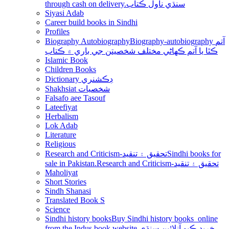
through cash on delivery.سنڌي ناول ڪتاب
Siyasi Adab
Career build books in Sindhi
Profiles
Biography Autobiography
Biography-autobiography آتم
ڪٿا يا آتم ڪھاڻي مختلف شخصيتن جي باري ۾ ڪتاب
Islamic Book
Children Books
Dictionary ڊڪشنري
Shakhsiat شخصيات
Falsafo aee Tasouf
Lateefiyat
Herbalism
Lok Adab
Literature
Religious
Research and Criticism-تحقيق ۽ تنقيد
Sindhi books for
sale in Pakistan.Research and Criticism-تحقيق ۽ تنقيد
Maholiyat
Short Stories
Sindh Shanasi
Translated Book S
Science
Sindhi history books
Buy Sindhi history books online
from the Indus book website.خريد ڪيو آنلائين سنڌي