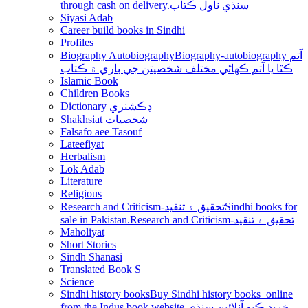
through cash on delivery.سنڌي ناول ڪتاب
Siyasi Adab
Career build books in Sindhi
Profiles
Biography Autobiography
Biography-autobiography آتم
ڪٿا يا آتم ڪھاڻي مختلف شخصيتن جي باري ۾ ڪتاب
Islamic Book
Children Books
Dictionary ڊڪشنري
Shakhsiat شخصيات
Falsafo aee Tasouf
Lateefiyat
Herbalism
Lok Adab
Literature
Religious
Research and Criticism-تحقيق ۽ تنقيد
Sindhi books for
sale in Pakistan.Research and Criticism-تحقيق ۽ تنقيد
Maholiyat
Short Stories
Sindh Shanasi
Translated Book S
Science
Sindhi history books
Buy Sindhi history books online
from the Indus book website.خريد ڪيو آنلائين سنڌي