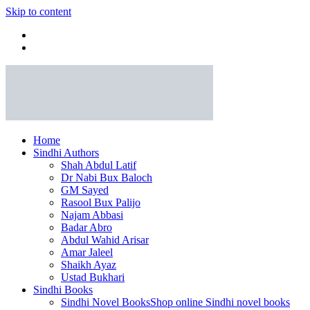
Skip to content
Home
Sindhi Authors
Shah Abdul Latif
Dr Nabi Bux Baloch
GM Sayed
Rasool Bux Palijo
Najam Abbasi
Badar Abro
Abdul Wahid Arisar
Amar Jaleel
Shaikh Ayaz
Ustad Bukhari
Sindhi Books
Sindhi Novel Books
Shop online Sindhi novel books