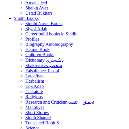
Amar Jaleel
Shaikh Ayaz
Ustad Bukhari
Sindhi Books
Sindhi Novel Books
Siyasi Adab
Career build books in Sindhi
Profiles
Biography Autobiography
Islamic Book
Children Books
Dictionary ڊڪشنري
Shakhsiat شخصيات
Falsafo aee Tasouf
Lateefiyat
Herbalism
Lok Adab
Literature
Religious
Research and Criticism-تحقيق ۽ تنقيد
Maholiyat
Short Stories
Sindh Shanasi
Translated Book S
Science