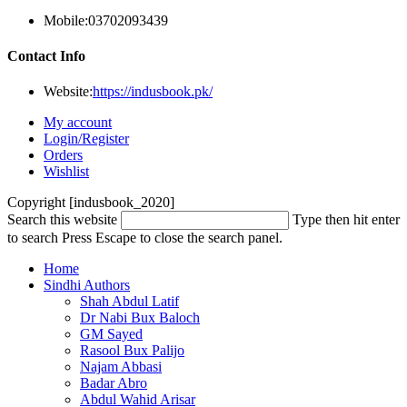
Mobile:
03702093439
Contact Info
Website:
https://indusbook.pk/
My account
Login/Register
Orders
Wishlist
Copyright [indusbook_2020]
Search this website
Type then hit enter
to search
Press Escape to close the search panel.
Home
Sindhi Authors
Shah Abdul Latif
Dr Nabi Bux Baloch
GM Sayed
Rasool Bux Palijo
Najam Abbasi
Badar Abro
Abdul Wahid Arisar