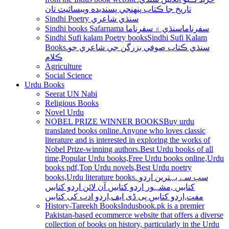
تاريخ جا ڪتاب پنھنجي پسنديده ويبسائيٽ تان
Sindhi Poetry سنڌي شاعري
Sindhi books Safarnama سفرناما
سنڌي ۾ سفرناما
Sindhi Sufi kalam Poetry books
Sindhi Sufi Kalam
Books.سنڌي ڪتاب صوفي بزرگن جي شاعري جو
ڪلام
Agriculture
Social Science
Urdu Books
Seerat UN Nabi
Religious Books
Novel Urdu
NOBEL PRIZE WINNER BOOKS
Buy urdu
translated books online.Anyone who loves classic
literature and is interested in exploring the works of
Nobel Prize-winning authors.Best Urdu books of all
time,Popular Urdu books,Free Urdu books online,Urdu
books pdf,Top Urdu novels,Best Urdu poetry
books,Urdu literature books. سب سے بہترین اردو
کتابیں ,مشہور اردو کتابیں آن لائن اردو کتابیں
مفت,اردو کتابیں پی ڈی ایف,اردو ادب کی کتابیں
History-Tareekh Books
Indusbook.pk is a premier
Pakistan-based ecommerce website that offers a diverse
collection of books on history, particularly in the Urdu