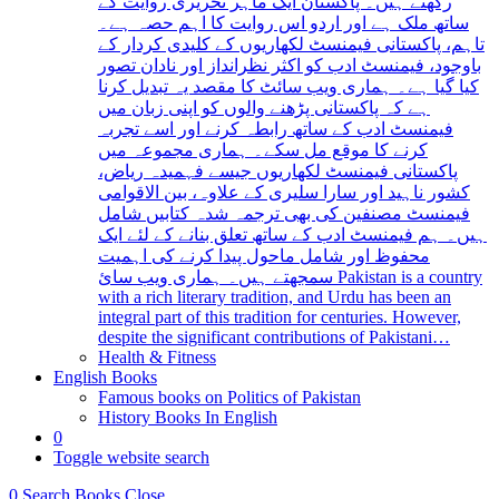
رکھتے ہیں۔ پاکستان ایک ماہر تحریری روایت کے
ساتھ ملک ہے اور اردو اس روایت کا اہم حصہ ہے۔
تاہم، پاکستانی فیمنسٹ لکھاریوں کے کلیدی کردار کے
باوجود، فیمنسٹ ادب کو اکثر نظرانداز اور نادان تصور
کیا گیا ہے۔ ہماری ویب سائٹ کا مقصد یہ تبدیل کرنا
ہے کہ پاکستانی پڑھنے والوں کو اپنی زبان میں
فیمنسٹ ادب کے ساتھ رابطہ کرنے اور اسے تجربہ
کرنے کا موقع مل سکے۔ ہماری مجموعہ میں
پاکستانی فیمنسٹ لکھاریوں جیسے فہمیدہ ریاض،
کشور ناہید اور سارا سلیری کے علاوہ، بین الاقوامی
فیمنسٹ مصنفین کی بھی ترجمہ شدہ کتابیں شامل
ہیں۔ ہم فیمنسٹ ادب کے ساتھ تعلق بنانے کے لئے ایک
محفوظ اور شامل ماحول پیدا کرنے کی اہمیت
سمجھتے ہیں۔ ہماری ویب سائ Pakistan is a country
with a rich literary tradition, and Urdu has been an
integral part of this tradition for centuries. However,
despite the significant contributions of Pakistani…
Health & Fitness
English Books
Famous books on Politics of Pakistan
History Books In English
0
Toggle website search
0
Search Books
Close