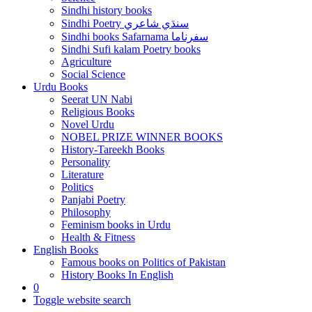
Sindhi history books
Sindhi Poetry سنڌي شاعري
Sindhi books Safarnama سفرناما
Sindhi Sufi kalam Poetry books
Agriculture
Social Science
Urdu Books
Seerat UN Nabi
Religious Books
Novel Urdu
NOBEL PRIZE WINNER BOOKS
History-Tareekh Books
Personality
Literature
Politics
Panjabi Poetry
Philosophy
Feminism books in Urdu
Health & Fitness
English Books
Famous books on Politics of Pakistan
History Books In English
0
Toggle website search