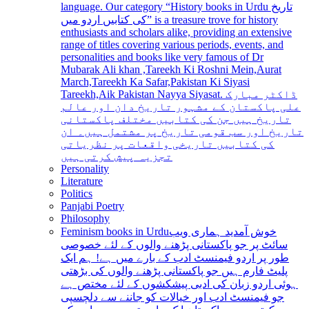
language. Our category “History books in Urdu تاریخ
کی کتابیں اردو میں” is a treasure trove for history
enthusiasts and scholars alike, providing an extensive
range of titles covering various periods, events, and
personalities and books like very famous of Dr
Mubarak Ali khan ,Tareekh Ki Roshni Mein,Aurat
March,Tareekh Ka Safar,Pakistan Ki Siyasi
Tareekh,Aik Pakistan Nayya Siyasat. ڈاکٹر مبارک
علی پاکستان کے مشہور تاریخ دان اور عالم
تاریخ ہیں جن کی کتابیں مختلف پاکستانی
تاریخ اور سب قومی تاریخ پر مشتمل ہیں۔ ان
کی کتابیں تاریخی واقعات پر نظریاتی
تجزیہ پیش کرتی ہیں
Personality
Literature
Politics
Panjabi Poetry
Philosophy
Feminism books in Urdu
خوش آمدید ہماری ویب
سائٹ پر جو پاکستانی پڑھنے والوں کے لئے خصوصی
طور پر اردو فیمنسٹ ادب کے بارے میں ہے! ہم ایک
پلیٹ فارم ہیں جو پاکستانی پڑھنے والوں کی بڑھتی
ہوئی اردو زبان کی ادبی پیشکشوں کے لئے مختص ہے
جو فیمنسٹ ادب اور خیالات کو جاننے سے دلچسپی