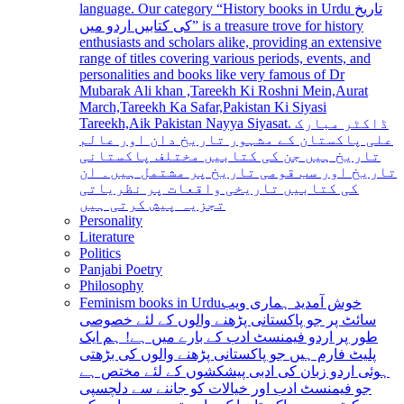
language. Our category “History books in Urdu تاریخ
کی کتابیں اردو میں” is a treasure trove for history
enthusiasts and scholars alike, providing an extensive
range of titles covering various periods, events, and
personalities and books like very famous of Dr
Mubarak Ali khan ,Tareekh Ki Roshni Mein,Aurat
March,Tareekh Ka Safar,Pakistan Ki Siyasi
Tareekh,Aik Pakistan Nayya Siyasat. ڈاکٹر مبارک
علی پاکستان کے مشہور تاریخ دان اور عالم
تاریخ ہیں جن کی کتابیں مختلف پاکستانی
تاریخ اور سب قومی تاریخ پر مشتمل ہیں۔ ان
کی کتابیں تاریخی واقعات پر نظریاتی
تجزیہ پیش کرتی ہیں
Personality
Literature
Politics
Panjabi Poetry
Philosophy
Feminism books in Urdu
خوش آمدید ہماری ویب
سائٹ پر جو پاکستانی پڑھنے والوں کے لئے خصوصی
طور پر اردو فیمنسٹ ادب کے بارے میں ہے! ہم ایک
پلیٹ فارم ہیں جو پاکستانی پڑھنے والوں کی بڑھتی
ہوئی اردو زبان کی ادبی پیشکشوں کے لئے مختص ہے
جو فیمنسٹ ادب اور خیالات کو جاننے سے دلچسپی