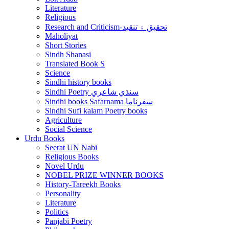
Literature
Religious
Research and Criticism-تحقيق ۽ تنقيد
Maholiyat
Short Stories
Sindh Shanasi
Translated Book S
Science
Sindhi history books
Sindhi Poetry سنڌي شاعري
Sindhi books Safarnama سفرناما
Sindhi Sufi kalam Poetry books
Agriculture
Social Science
Urdu Books
Seerat UN Nabi
Religious Books
Novel Urdu
NOBEL PRIZE WINNER BOOKS
History-Tareekh Books
Personality
Literature
Politics
Panjabi Poetry