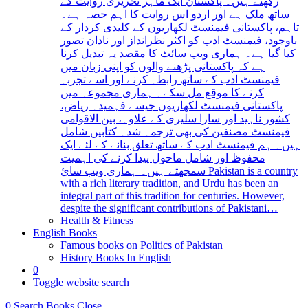
رکھتے ہیں۔ پاکستان ایک ماہر تحریری روایت کے
ساتھ ملک ہے اور اردو اس روایت کا اہم حصہ ہے۔
تاہم، پاکستانی فیمنسٹ لکھاریوں کے کلیدی کردار کے
باوجود، فیمنسٹ ادب کو اکثر نظرانداز اور نادان تصور
کیا گیا ہے۔ ہماری ویب سائٹ کا مقصد یہ تبدیل کرنا
ہے کہ پاکستانی پڑھنے والوں کو اپنی زبان میں
فیمنسٹ ادب کے ساتھ رابطہ کرنے اور اسے تجربہ
کرنے کا موقع مل سکے۔ ہماری مجموعہ میں
پاکستانی فیمنسٹ لکھاریوں جیسے فہمیدہ ریاض،
کشور ناہید اور سارا سلیری کے علاوہ، بین الاقوامی
فیمنسٹ مصنفین کی بھی ترجمہ شدہ کتابیں شامل
ہیں۔ ہم فیمنسٹ ادب کے ساتھ تعلق بنانے کے لئے ایک
محفوظ اور شامل ماحول پیدا کرنے کی اہمیت
سمجھتے ہیں۔ ہماری ویب سائ Pakistan is a country
with a rich literary tradition, and Urdu has been an
integral part of this tradition for centuries. However,
despite the significant contributions of Pakistani…
Health & Fitness
English Books
Famous books on Politics of Pakistan
History Books In English
0
Toggle website search
0
Search Books
Close