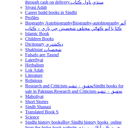
through cash on delivery.سنڌي ناول ڪتاب
Siyasi Adab
Career build books in Sindhi
Profiles
Biography Autobiography
Biography-autobiography آتم
ڪٿا يا آتم ڪھاڻي مختلف شخصيتن جي باري ۾ ڪتاب
Islamic Book
Children Books
Dictionary ڊڪشنري
Shakhsiat شخصيات
Falsafo aee Tasouf
Lateefiyat
Herbalism
Lok Adab
Literature
Religious
Research and Criticism-تحقيق ۽ تنقيد
Sindhi books for
sale in Pakistan.Research and Criticism-تحقيق ۽ تنقيد
Maholiyat
Short Stories
Sindh Shanasi
Translated Book S
Science
Sindhi history books
Buy Sindhi history books online
from the Indus book website.خريد ڪيو آنلائين سنڌي