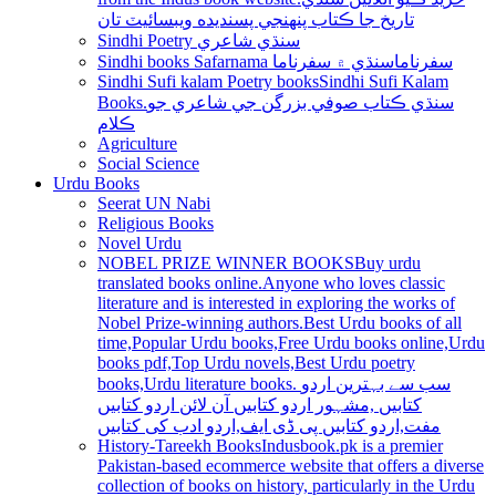
تاريخ جا ڪتاب پنھنجي پسنديده ويبسائيٽ تان
Sindhi Poetry سنڌي شاعري
Sindhi books Safarnama سفرناما
سنڌي ۾ سفرناما
Sindhi Sufi kalam Poetry books
Sindhi Sufi Kalam
Books.سنڌي ڪتاب صوفي بزرگن جي شاعري جو
ڪلام
Agriculture
Social Science
Urdu Books
Seerat UN Nabi
Religious Books
Novel Urdu
NOBEL PRIZE WINNER BOOKS
Buy urdu
translated books online.Anyone who loves classic
literature and is interested in exploring the works of
Nobel Prize-winning authors.Best Urdu books of all
time,Popular Urdu books,Free Urdu books online,Urdu
books pdf,Top Urdu novels,Best Urdu poetry
books,Urdu literature books. سب سے بہترین اردو
کتابیں ,مشہور اردو کتابیں آن لائن اردو کتابیں
مفت,اردو کتابیں پی ڈی ایف,اردو ادب کی کتابیں
History-Tareekh Books
Indusbook.pk is a premier
Pakistan-based ecommerce website that offers a diverse
collection of books on history, particularly in the Urdu