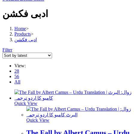
ادبی فکشن
Home
>
Products
>
ادبی فکشن
Filter
View:
28
56
All
Quick View
Quick View
The Fall by Albert Camus – Urdu