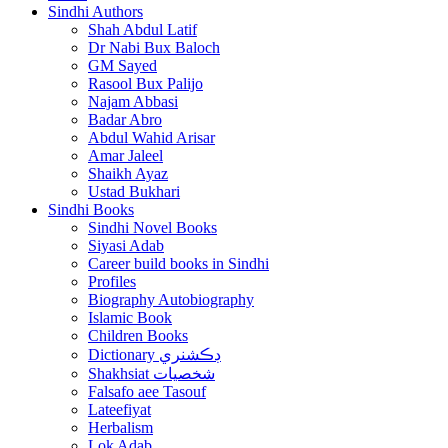
Sindhi Authors
Shah Abdul Latif
Dr Nabi Bux Baloch
GM Sayed
Rasool Bux Palijo
Najam Abbasi
Badar Abro
Abdul Wahid Arisar
Amar Jaleel
Shaikh Ayaz
Ustad Bukhari
Sindhi Books
Sindhi Novel Books
Siyasi Adab
Career build books in Sindhi
Profiles
Biography Autobiography
Islamic Book
Children Books
Dictionary ڊڪشنري
Shakhsiat شخصيات
Falsafo aee Tasouf
Lateefiyat
Herbalism
Lok Adab