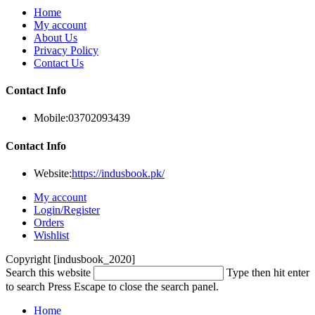
Home
My account
About Us
Privacy Policy
Contact Us
Contact Info
Mobile:
03702093439
Contact Info
Website:
https://indusbook.pk/
My account
Login/Register
Orders
Wishlist
Copyright [indusbook_2020]
Search this website
Type then hit enter
to search
Press Escape to close the search panel.
Home