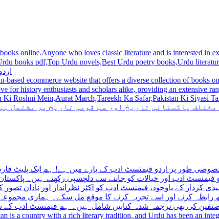
 books online.Anyone who loves classic literature and is interested in
du novels,Best Urdu poetry books,Urdu literature books.  اردو کتابیں ,مشہور اردو کتابیں آن لائن
اردو
n-based ecommerce website that offers a diverse collection of books on 
hni Mein,Aurat March,Tareekh Ka Safar,Pakistan Ki Siyasi Tareekh,Aik Pakistan
 مختلف پاکستانی تاریخ اور سب قومی تاریخ پر مشتمل ہی
صوصی طور پر اردو فیمنسٹ ادب کے بارے میں ہے! ہم ایک پلیٹ فارم 
فیمنسٹ ادب اور خیالات کو جاننے سے دلچسپی رکھتے ہیں۔ پاکستان 
ی کردار کے باوجود، فیمنسٹ ادب کو اکثر نظرانداز اور نادان تصور ک
اتھ رابطہ کرنے اور اسے تجربہ کرنے کا موقع مل سکے۔ ہماری مجمو
مصنفین کی بھی ترجمہ شدہ کتابیں شامل ہیں۔ ہم فیمنسٹ ادب کے سات