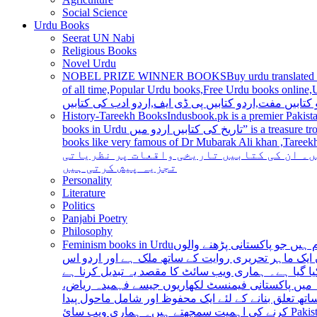
Social Science
Urdu Books
Seerat UN Nabi
Religious Books
Novel Urdu
NOBEL PRIZE WINNER BOOKS
Buy urdu translated
of all time,Popular Urdu books,Free Urdu books online,Urdu books pdf,Top Ur
 کتابیں مفت,اردو کتابیں پی ڈی ایف,اردو ادب کی کتابیں
History-Tareekh Books
Indusbook.pk is a premier Pakista
books in Urdu تاریخ کی کتابیں اردو میں” is a treasure trove for history enthusiasts and scholars alike, providing an extensive range of titles covering various periods, events, and personalities and
books like very famous of Dr Mubarak Ali khan ,Tareekh Ki Ros
ں۔ ان کی کتابیں تاریخی واقعات پر نظریاتی
تجزیہ پیش کرتی ہیں
Personality
Literature
Politics
Panjabi Poetry
Philosophy
Feminism books in Urdu
ہیں جو پاکستانی پڑھنے والوں
ایک ماہر تحریری روایت کے ساتھ ملک ہے اور اردو اس
یا گیا ہے۔ ہماری ویب سائٹ کا مقصد یہ تبدیل کرنا ہے
عہ میں پاکستانی فیمنسٹ لکھاریوں جیسے فہمیدہ ریاض
ھ تعلق بنانے کے لئے ایک محفوظ اور شامل ماحول پیدا
کرنے کی اہمیت سمجھتے ہیں۔ ہماری ویب سائ Pakistan is a country with a rich literary tradition, and Urdu has been an integral part of this tradition for centuries. However, despite the significant