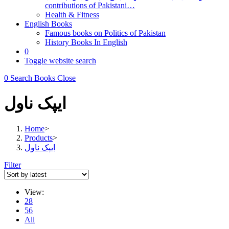
contributions of Pakistani…
Health & Fitness
English Books
Famous books on Politics of Pakistan
History Books In English
0
Toggle website search
0
Search Books
Close
ایپک ناول
Home
>
Products
>
ایپک ناول
Filter
View:
28
56
All