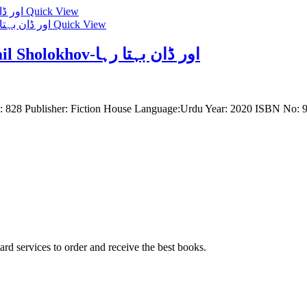
Quick View
Quick View
And Quiet Flows the Don by Mikhail Sholokhov-اور ڈان بہتا رہا
on Makhmor Jalandhari مخمور جالندھری Pages: 828 Publisher: Fiction House Language:Urdu Year: 2020 
ard services to order and receive the best books.