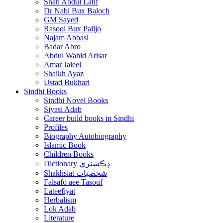
Shah Abdul Latif
Dr Nabi Bux Baloch
GM Sayed
Rasool Bux Palijo
Najam Abbasi
Badar Abro
Abdul Wahid Arisar
Amar Jaleel
Shaikh Ayaz
Ustad Bukhari
Sindhi Books
Sindhi Novel Books
Siyasi Adab
Career build books in Sindhi
Profiles
Biography Autobiography
Islamic Book
Children Books
Dictionary ڊڪشنري
Shakhsiat شخصيات
Falsafo aee Tasouf
Lateefiyat
Herbalism
Lok Adab
Literature