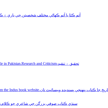
aphy-autobiography آتم ڪٿا يا آتم ڪھاڻي مختلف شخصيتن جي باري ۾ ڪتاب
Sindhi books for sale in Pakistan.Research and Criticism-تحقيق ۽ تنقيد
Buy Sindhi history books online from the Indus book website.سنديده ويبسائيٽ تان
Sindhi Sufi Kalam Books.سنڌي ڪتاب صوفي بزرگن جي شاعري جو ڪلام