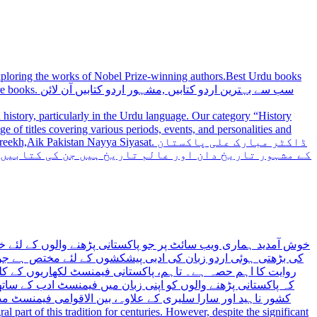
 exploring the works of Nobel Prize-winning authors.Best Urdu books
سب سے بہترین
history, particularly in the Urdu language. Our category “History
 Nayya Siyasat. ڈاکٹر مبارک علی پاکستان
کے مشہور تاریخ دان اور عالم تاریخ ہیں جن کی کتابیں
خوش آمدید ہماری ویب سائٹ پر جو پاکستانی پڑھنے والوں کے لئے خ
کی بڑھتی ہوئی اردو زبان کی ادبی پیشکشوں کے لئے مختص ہے جو 
روایت کا اہم حصہ ہے۔ تاہم، پاکستانی فیمنسٹ لکھاریوں کے کلید
کہ پاکستانی پڑھنے والوں کو اپنی زبان میں فیمنسٹ ادب کے س،
کشور ناہید اور سارا سلیری کے علاوہ، بین الاقوامی فیمنسٹ 