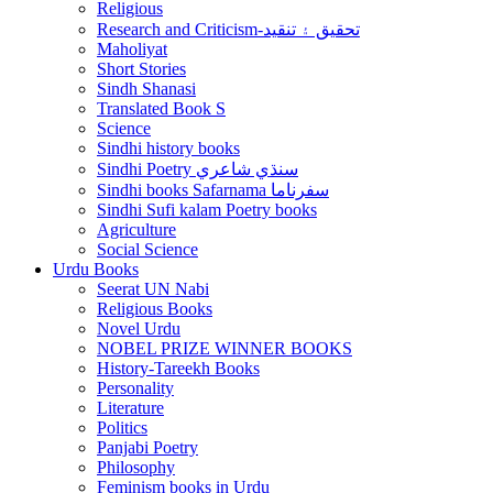
Religious
Research and Criticism-تحقيق ۽ تنقيد
Maholiyat
Short Stories
Sindh Shanasi
Translated Book S
Science
Sindhi history books
Sindhi Poetry سنڌي شاعري
Sindhi books Safarnama سفرناما
Sindhi Sufi kalam Poetry books
Agriculture
Social Science
Urdu Books
Seerat UN Nabi
Religious Books
Novel Urdu
NOBEL PRIZE WINNER BOOKS
History-Tareekh Books
Personality
Literature
Politics
Panjabi Poetry
Philosophy
Feminism books in Urdu