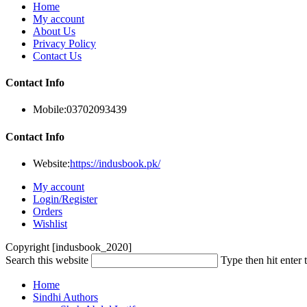
Home
My account
About Us
Privacy Policy
Contact Us
Contact Info
Mobile:
03702093439
Contact Info
Website:
https://indusbook.pk/
My account
Login/Register
Orders
Wishlist
Copyright [indusbook_2020]
Search this website
Type then hit enter 
Home
Sindhi Authors