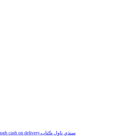
Shop online Sindhi novel books through cash on delivery.سنڌي ناول ڪتاب