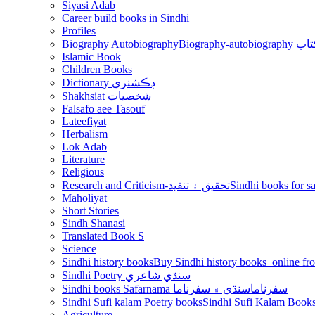
Siyasi Adab
Career build books in Sindhi
Profiles
Biography Autobiography
Biogr
Islamic Book
Children Books
Dictionary ڊڪشنري
Shakhsiat شخصيات
Falsafo aee Tasouf
Lateefiyat
Herbalism
Lok Adab
Literature
Religious
Research and Criticism-تحقيق ۽ تنقيد
Maholiyat
Short Stories
Sindh Shanasi
Translated Book S
Science
Sindhi history books
Sindhi Poetry سنڌي شاعري
Sindhi books Safarnama سفرناما
سنڌي ۾ سفرناما
Sindhi Sufi kalam Poetry books
Agriculture