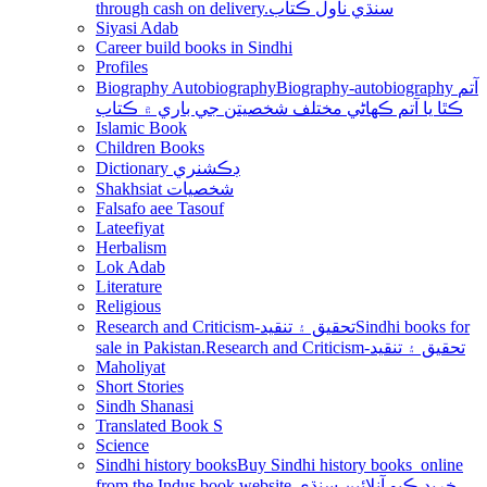
through cash on delivery.سنڌي ناول ڪتاب
Siyasi Adab
Career build books in Sindhi
Profiles
Biography Autobiography
Biography-autobiography آتم
ڪٿا يا آتم ڪھاڻي مختلف شخصيتن جي باري ۾ ڪتاب
Islamic Book
Children Books
Dictionary ڊڪشنري
Shakhsiat شخصيات
Falsafo aee Tasouf
Lateefiyat
Herbalism
Lok Adab
Literature
Religious
Research and Criticism-تحقيق ۽ تنقيد
Sindhi books for
sale in Pakistan.Research and Criticism-تحقيق ۽ تنقيد
Maholiyat
Short Stories
Sindh Shanasi
Translated Book S
Science
Sindhi history books
Buy Sindhi history books online
from the Indus book website.خريد ڪيو آنلائين سنڌي