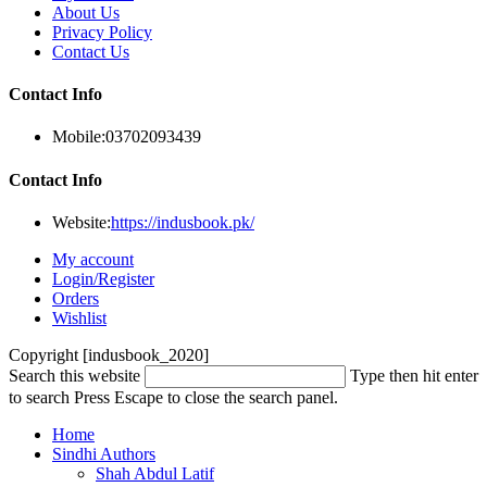
About Us
Privacy Policy
Contact Us
Contact Info
Mobile:
03702093439
Contact Info
Website:
https://indusbook.pk/
My account
Login/Register
Orders
Wishlist
Copyright [indusbook_2020]
Search this website
Type then hit enter
to search
Press Escape to close the search panel.
Home
Sindhi Authors
Shah Abdul Latif