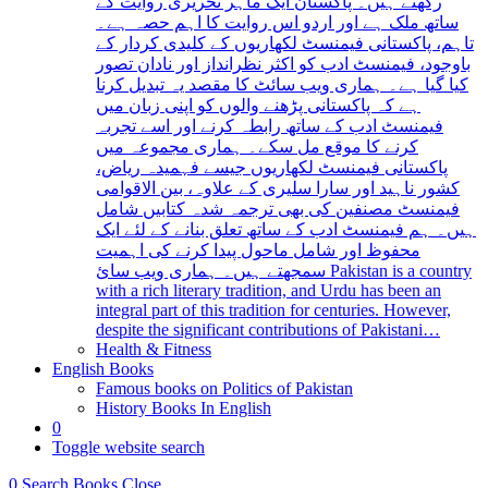
رکھتے ہیں۔ پاکستان ایک ماہر تحریری روایت کے
ساتھ ملک ہے اور اردو اس روایت کا اہم حصہ ہے۔
تاہم، پاکستانی فیمنسٹ لکھاریوں کے کلیدی کردار کے
باوجود، فیمنسٹ ادب کو اکثر نظرانداز اور نادان تصور
کیا گیا ہے۔ ہماری ویب سائٹ کا مقصد یہ تبدیل کرنا
ہے کہ پاکستانی پڑھنے والوں کو اپنی زبان میں
فیمنسٹ ادب کے ساتھ رابطہ کرنے اور اسے تجربہ
کرنے کا موقع مل سکے۔ ہماری مجموعہ میں
پاکستانی فیمنسٹ لکھاریوں جیسے فہمیدہ ریاض،
کشور ناہید اور سارا سلیری کے علاوہ، بین الاقوامی
فیمنسٹ مصنفین کی بھی ترجمہ شدہ کتابیں شامل
ہیں۔ ہم فیمنسٹ ادب کے ساتھ تعلق بنانے کے لئے ایک
محفوظ اور شامل ماحول پیدا کرنے کی اہمیت
سمجھتے ہیں۔ ہماری ویب سائ Pakistan is a country
with a rich literary tradition, and Urdu has been an
integral part of this tradition for centuries. However,
despite the significant contributions of Pakistani…
Health & Fitness
English Books
Famous books on Politics of Pakistan
History Books In English
0
Toggle website search
0
Search Books
Close