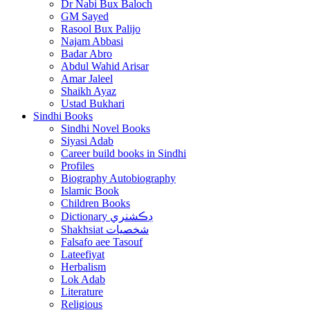
Dr Nabi Bux Baloch
GM Sayed
Rasool Bux Palijo
Najam Abbasi
Badar Abro
Abdul Wahid Arisar
Amar Jaleel
Shaikh Ayaz
Ustad Bukhari
Sindhi Books
Sindhi Novel Books
Siyasi Adab
Career build books in Sindhi
Profiles
Biography Autobiography
Islamic Book
Children Books
Dictionary ڊڪشنري
Shakhsiat شخصيات
Falsafo aee Tasouf
Lateefiyat
Herbalism
Lok Adab
Literature
Religious