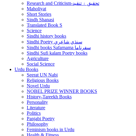
Research and Criticism-تحقيق ۽ تنقيد
Maholiyat
Short Stories
Sindh Shanasi
Translated Book S
Science
Sindhi history books
Sindhi Poetry سنڌي شاعري
Sindhi books Safarnama سفرناما
Sindhi Sufi kalam Poetry books
Agriculture
Social Science
Urdu Books
Seerat UN Nabi
Religious Books
Novel Urdu
NOBEL PRIZE WINNER BOOKS
History-Tareekh Books
Personality
Literature
Politics
Panjabi Poetry
Philosophy
Feminism books in Urdu
Health & Fitness