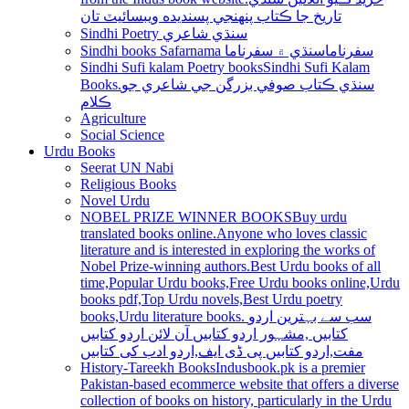
تاريخ جا ڪتاب پنھنجي پسنديده ويبسائيٽ تان
Sindhi Poetry سنڌي شاعري
Sindhi books Safarnama سفرناما
سنڌي ۾ سفرناما
Sindhi Sufi kalam Poetry books
Sindhi Sufi Kalam
Books.سنڌي ڪتاب صوفي بزرگن جي شاعري جو
ڪلام
Agriculture
Social Science
Urdu Books
Seerat UN Nabi
Religious Books
Novel Urdu
NOBEL PRIZE WINNER BOOKS
Buy urdu
translated books online.Anyone who loves classic
literature and is interested in exploring the works of
Nobel Prize-winning authors.Best Urdu books of all
time,Popular Urdu books,Free Urdu books online,Urdu
books pdf,Top Urdu novels,Best Urdu poetry
books,Urdu literature books. سب سے بہترین اردو
کتابیں ,مشہور اردو کتابیں آن لائن اردو کتابیں
مفت,اردو کتابیں پی ڈی ایف,اردو ادب کی کتابیں
History-Tareekh Books
Indusbook.pk is a premier
Pakistan-based ecommerce website that offers a diverse
collection of books on history, particularly in the Urdu