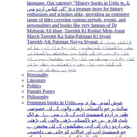
language. Our category “History books in Urdu تاریخ
کی کتابیں اردو میں” is a treasure trove for history
enthusiasts and scholars alike, providing an extensive
range of titles covering various periods, events, and
personalities and books like very famous of Dr
Mubarak Ali khan ,Tareekh Ki Roshni Mein,Aurat
March,Tareekh Ka Safar,Pakistan Ki Siyasi
Tareekh,Aik Pakistan Nayya Siyasat. ڈاکٹر مبارک
علی پاکستان کے مشہور تاریخ دان اور عالم
تاریخ ہیں جن کی کتابیں مختلف پاکستانی
تاریخ اور سب قومی تاریخ پر مشتمل ہیں۔ ان
کی کتابیں تاریخی واقعات پر نظریاتی
تجزیہ پیش کرتی ہیں
Personality
Literature
Politics
Panjabi Poetry
Philosophy
Feminism books in Urdu
خوش آمدید ہماری ویب
سائٹ پر جو پاکستانی پڑھنے والوں کے لئے خصوصی
طور پر اردو فیمنسٹ ادب کے بارے میں ہے! ہم ایک
پلیٹ فارم ہیں جو پاکستانی پڑھنے والوں کی بڑھتی
ہوئی اردو زبان کی ادبی پیشکشوں کے لئے مختص ہے
جو فیمنسٹ ادب اور خیالات کو جاننے سے دلچسپی