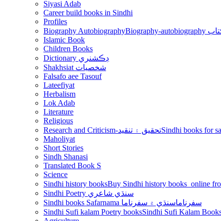
Siyasi Adab
Career build books in Sindhi
Profiles
Biography Autobiography
Biogr
Islamic Book
Children Books
Dictionary ڊڪشنري
Shakhsiat شخصيات
Falsafo aee Tasouf
Lateefiyat
Herbalism
Lok Adab
Literature
Religious
Research and Criticism-تحقيق ۽ تنقيد
Maholiyat
Short Stories
Sindh Shanasi
Translated Book S
Science
Sindhi history books
Sindhi Poetry سنڌي شاعري
Sindhi books Safarnama سفرناما
سنڌي ۾ سفرناما
Sindhi Sufi kalam Poetry books
Agriculture