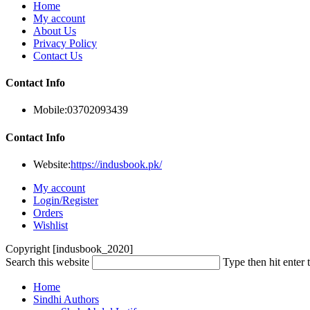
Home
My account
About Us
Privacy Policy
Contact Us
Contact Info
Mobile:
03702093439
Contact Info
Website:
https://indusbook.pk/
My account
Login/Register
Orders
Wishlist
Copyright [indusbook_2020]
Search this website
Type then hit enter 
Home
Sindhi Authors