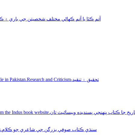
aphy-autobiography آتم ڪٿا يا آتم ڪھاڻي مختلف شخصيتن جي باري ۾ ڪتاب
Sindhi books for sale in Pakistan.Research and Criticism-تحقيق ۽ تنقيد
Buy Sindhi history books online from the Indus book website.سنديده ويبسائيٽ تان
Sindhi Sufi Kalam Books.سنڌي ڪتاب صوفي بزرگن جي شاعري جو ڪلام