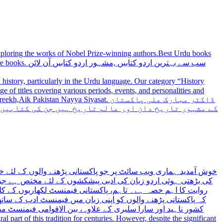
 exploring the works of Nobel Prize-winning authors.Best Urdu books
سب سے بہترین
history, particularly in the Urdu language. Our category “History
 Nayya Siyasat. ڈاکٹر مبارک علی پاکستان
کے مشہور تاریخ دان اور عالم تاریخ ہیں جن کی کتابیں
خوش آمدید ہماری ویب سائٹ پر جو پاکستانی پڑھنے والوں کے لئے خ
کی بڑھتی ہوئی اردو زبان کی ادبی پیشکشوں کے لئے مختص ہے جو 
روایت کا اہم حصہ ہے۔ تاہم، پاکستانی فیمنسٹ لکھاریوں کے کلید
کہ پاکستانی پڑھنے والوں کو اپنی زبان میں فیمنسٹ ادب کے س،
کشور ناہید اور سارا سلیری کے علاوہ، بین الاقوامی فیمنسٹ 