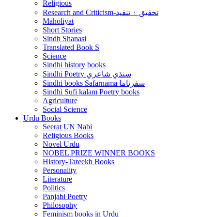
Religious
Research and Criticism-تحقيق ۽ تنقيد
Maholiyat
Short Stories
Sindh Shanasi
Translated Book S
Science
Sindhi history books
Sindhi Poetry سنڌي شاعري
Sindhi books Safarnama سفرناما
Sindhi Sufi kalam Poetry books
Agriculture
Social Science
Urdu Books
Seerat UN Nabi
Religious Books
Novel Urdu
NOBEL PRIZE WINNER BOOKS
History-Tareekh Books
Personality
Literature
Politics
Panjabi Poetry
Philosophy
Feminism books in Urdu