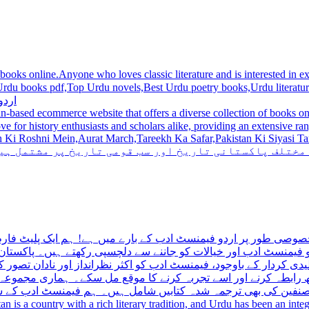
 books online.Anyone who loves classic literature and is interested in
du novels,Best Urdu poetry books,Urdu literature books.  اردو کتابیں ,مشہور اردو کتابیں آن لائن
اردو
n-based ecommerce website that offers a diverse collection of books on 
hni Mein,Aurat March,Tareekh Ka Safar,Pakistan Ki Siyasi Tareekh,Aik Pakistan
 مختلف پاکستانی تاریخ اور سب قومی تاریخ پر مشتمل ہی
صوصی طور پر اردو فیمنسٹ ادب کے بارے میں ہے! ہم ایک پلیٹ فارم 
فیمنسٹ ادب اور خیالات کو جاننے سے دلچسپی رکھتے ہیں۔ پاکستان 
ی کردار کے باوجود، فیمنسٹ ادب کو اکثر نظرانداز اور نادان تصور ک
اتھ رابطہ کرنے اور اسے تجربہ کرنے کا موقع مل سکے۔ ہماری مجمو
مصنفین کی بھی ترجمہ شدہ کتابیں شامل ہیں۔ ہم فیمنسٹ ادب کے سات