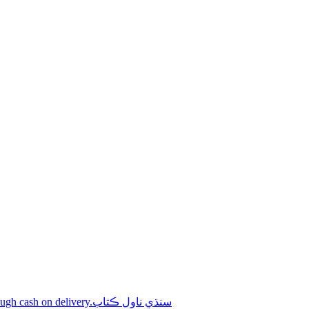
Shop online Sindhi novel books through cash on delivery.سنڌي ناول ڪتاب