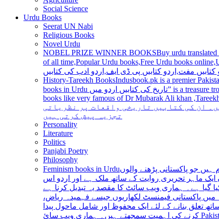
Social Science
Urdu Books
Seerat UN Nabi
Religious Books
Novel Urdu
NOBEL PRIZE WINNER BOOKS
Buy urdu translated
of all time,Popular Urdu books,Free Urdu books online,Urdu books pdf,Top Ur
 کتابیں مفت,اردو کتابیں پی ڈی ایف,اردو ادب کی کتابیں
History-Tareekh Books
Indusbook.pk is a premier Pakista
books in Urdu تاریخ کی کتابیں اردو میں” is a treasure trove for history enthusiasts and scholars alike, providing an extensive range of titles covering various periods, events, and personalities and
books like very famous of Dr Mubarak Ali khan ,Tareekh Ki Ros
ں۔ ان کی کتابیں تاریخی واقعات پر نظریاتی
تجزیہ پیش کرتی ہیں
Personality
Literature
Politics
Panjabi Poetry
Philosophy
Feminism books in Urdu
ہیں جو پاکستانی پڑھنے والوں
ایک ماہر تحریری روایت کے ساتھ ملک ہے اور اردو اس
یا گیا ہے۔ ہماری ویب سائٹ کا مقصد یہ تبدیل کرنا ہے
عہ میں پاکستانی فیمنسٹ لکھاریوں جیسے فہمیدہ ریاض
ھ تعلق بنانے کے لئے ایک محفوظ اور شامل ماحول پیدا
کرنے کی اہمیت سمجھتے ہیں۔ ہماری ویب سائ Pakistan is a country with a rich literary tradition, and Urdu has been an integral part of this tradition for centuries. However, despite the significant