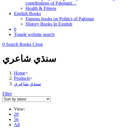
contributions of Pakistani…
Health & Fitness
English Books
Famous books on Politics of Pakistan
History Books In English
0
Toggle website search
0
Search Books
Close
سنڌي شاعري
Home
>
Products
>
سنڌي شاعري
Filter
View:
28
56
All