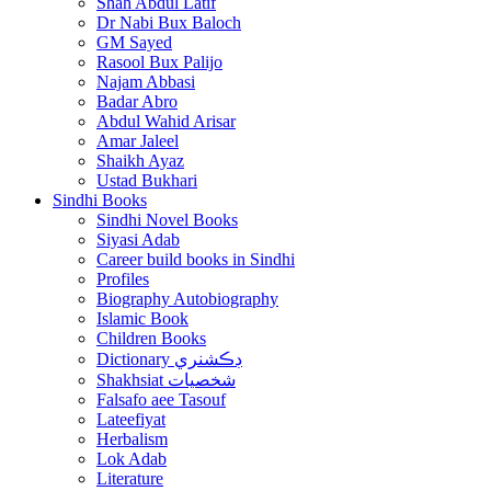
Shah Abdul Latif
Dr Nabi Bux Baloch
GM Sayed
Rasool Bux Palijo
Najam Abbasi
Badar Abro
Abdul Wahid Arisar
Amar Jaleel
Shaikh Ayaz
Ustad Bukhari
Sindhi Books
Sindhi Novel Books
Siyasi Adab
Career build books in Sindhi
Profiles
Biography Autobiography
Islamic Book
Children Books
Dictionary ڊڪشنري
Shakhsiat شخصيات
Falsafo aee Tasouf
Lateefiyat
Herbalism
Lok Adab
Literature