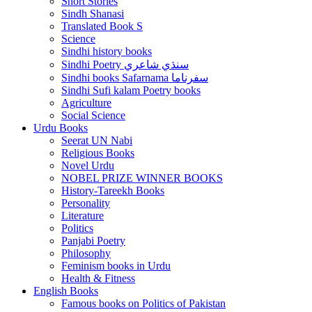
Short Stories
Sindh Shanasi
Translated Book S
Science
Sindhi history books
Sindhi Poetry سنڌي شاعري
Sindhi books Safarnama سفرناما
Sindhi Sufi kalam Poetry books
Agriculture
Social Science
Urdu Books
Seerat UN Nabi
Religious Books
Novel Urdu
NOBEL PRIZE WINNER BOOKS
History-Tareekh Books
Personality
Literature
Politics
Panjabi Poetry
Philosophy
Feminism books in Urdu
Health & Fitness
English Books
Famous books on Politics of Pakistan