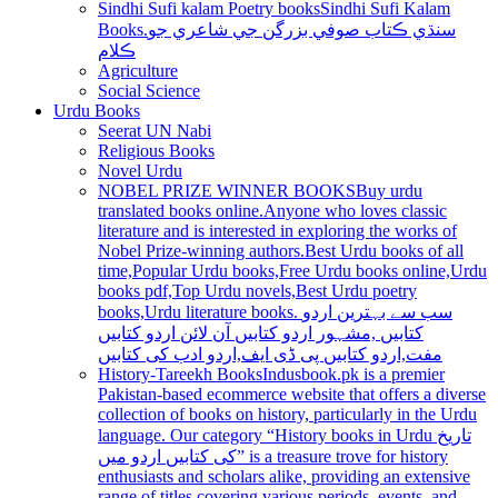
Sindhi Sufi kalam Poetry books
Sindhi Sufi Kalam
Books.سنڌي ڪتاب صوفي بزرگن جي شاعري جو
ڪلام
Agriculture
Social Science
Urdu Books
Seerat UN Nabi
Religious Books
Novel Urdu
NOBEL PRIZE WINNER BOOKS
Buy urdu
translated books online.Anyone who loves classic
literature and is interested in exploring the works of
Nobel Prize-winning authors.Best Urdu books of all
time,Popular Urdu books,Free Urdu books online,Urdu
books pdf,Top Urdu novels,Best Urdu poetry
books,Urdu literature books. سب سے بہترین اردو
کتابیں ,مشہور اردو کتابیں آن لائن اردو کتابیں
مفت,اردو کتابیں پی ڈی ایف,اردو ادب کی کتابیں
History-Tareekh Books
Indusbook.pk is a premier
Pakistan-based ecommerce website that offers a diverse
collection of books on history, particularly in the Urdu
language. Our category “History books in Urdu تاریخ
کی کتابیں اردو میں” is a treasure trove for history
enthusiasts and scholars alike, providing an extensive
range of titles covering various periods, events, and