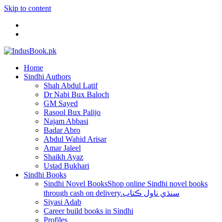
Skip to content
Home
Sindhi Authors
Shah Abdul Latif
Dr Nabi Bux Baloch
GM Sayed
Rasool Bux Palijo
Najam Abbasi
Badar Abro
Abdul Wahid Arisar
Amar Jaleel
Shaikh Ayaz
Ustad Bukhari
Sindhi Books
Sindhi Novel Books
Shop online Sindhi novel books
through cash on delivery.سنڌي ناول ڪتاب
Siyasi Adab
Career build books in Sindhi
Profiles