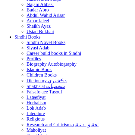
Najam Abbasi
Badar Abro
Abdul Wahid Arisar
Amar Jaleel
Shaikh Ayaz
Ustad Bukhari
Sindhi Books
Sindhi Novel Books
Siyasi Adab
Career build books in Sindhi
Profiles
Biography Autobiography
Islamic Book
Children Books
Dictionary ڊڪشنري
Shakhsiat شخصيات
Falsafo aee Tasouf
Lateefiyat
Herbalism
Lok Adab
Literature
Religious
Research and Criticism-تحقيق ۽ تنقيد
Maholiyat