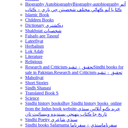
Biography Autobiography
Biography-autobiography آتم
ڪٿا يا آتم ڪھاڻي مختلف شخصيتن جي باري ۾ ڪتاب
Islamic Book
Children Books
Dictionary ڊڪشنري
Shakhsiat شخصيات
Falsafo aee Tasouf
Lateefiyat
Herbalism
Lok Adab
Literature
Religious
Research and Criticism-تحقيق ۽ تنقيد
Sindhi books for
sale in Pakistan.Research and Criticism-تحقيق ۽ تنقيد
Maholiyat
Short Stories
Sindh Shanasi
Translated Book S
Science
Sindhi history books
Buy Sindhi history books online
from the Indus book website.خريد ڪيو آنلائين سنڌي
تاريخ جا ڪتاب پنھنجي پسنديده ويبسائيٽ تان
Sindhi Poetry سنڌي شاعري
Sindhi books Safarnama سفرناما
سنڌي ۾ سفرناما