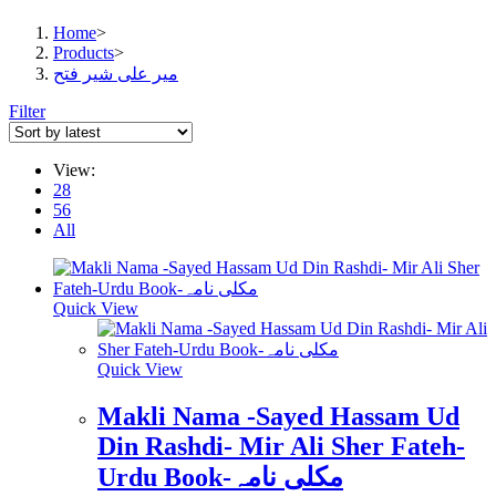
Home
>
Products
>
میر علی شیر فتح
Filter
View:
28
56
All
Quick View
Quick View
Makli Nama -Sayed Hassam Ud
Din Rashdi- Mir Ali Sher Fateh-
Urdu Book-مکلی نامہ