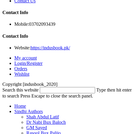
Contact Us
Contact Info
Mobile:
03702093439
Contact Info
Website:
https://indusbook.pk/
My account
Login/Register
Orders
Wishlist
Copyright [indusbook_2020]
Search this website
Type then hit enter
to search
Press Escape to close the search panel.
Home
Sindhi Authors
Shah Abdul Latif
Dr Nabi Bux Baloch
GM Sayed
Rasool Bux Palijo