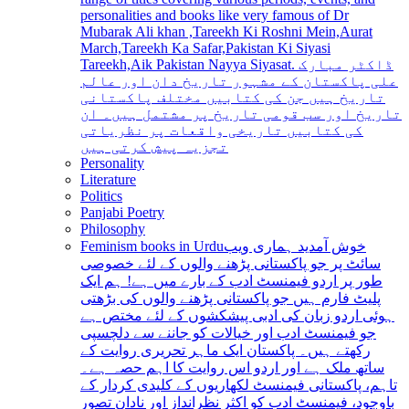
personalities and books like very famous of Dr
Mubarak Ali khan ,Tareekh Ki Roshni Mein,Aurat
March,Tareekh Ka Safar,Pakistan Ki Siyasi
Tareekh,Aik Pakistan Nayya Siyasat. ڈاکٹر مبارک
علی پاکستان کے مشہور تاریخ دان اور عالم
تاریخ ہیں جن کی کتابیں مختلف پاکستانی
تاریخ اور سب قومی تاریخ پر مشتمل ہیں۔ ان
کی کتابیں تاریخی واقعات پر نظریاتی
تجزیہ پیش کرتی ہیں
Personality
Literature
Politics
Panjabi Poetry
Philosophy
Feminism books in Urdu
خوش آمدید ہماری ویب
سائٹ پر جو پاکستانی پڑھنے والوں کے لئے خصوصی
طور پر اردو فیمنسٹ ادب کے بارے میں ہے! ہم ایک
پلیٹ فارم ہیں جو پاکستانی پڑھنے والوں کی بڑھتی
ہوئی اردو زبان کی ادبی پیشکشوں کے لئے مختص ہے
جو فیمنسٹ ادب اور خیالات کو جاننے سے دلچسپی
رکھتے ہیں۔ پاکستان ایک ماہر تحریری روایت کے
ساتھ ملک ہے اور اردو اس روایت کا اہم حصہ ہے۔
تاہم، پاکستانی فیمنسٹ لکھاریوں کے کلیدی کردار کے
باوجود، فیمنسٹ ادب کو اکثر نظرانداز اور نادان تصور