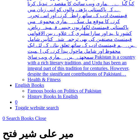
کیا گیا ہے۔ ہماری ویب سائٹ کا مقصد یہ تبدیل کرنا
ہے کہ پاکستانی پڑھنے والوں کو اپنی زبان میں
فیمنسٹ ادب کے ساتھ رابطہ کرنے اور اسے تجربہ
کرنے کا موقع مل سکے۔ ہماری مجموعہ میں
پاکستانی فیمنسٹ لکھاریوں جیسے فہمیدہ ریاض،
کشور ناہید اور سارا سلیری کے علاوہ، بین الاقوامی
فیمنسٹ مصنفین کی بھی ترجمہ شدہ کتابیں شامل
ہیں۔ ہم فیمنسٹ ادب کے ساتھ تعلق بنانے کے لئے ایک
محفوظ اور شامل ماحول پیدا کرنے کی اہمیت
سمجھتے ہیں۔ ہماری ویب سائ Pakistan is a country
with a rich literary tradition, and Urdu has been an
integral part of this tradition for centuries. However,
despite the significant contributions of Pakistani…
Health & Fitness
English Books
Famous books on Politics of Pakistan
History Books In English
0
Toggle website search
0
Search Books
Close
میر علی شیر فتح