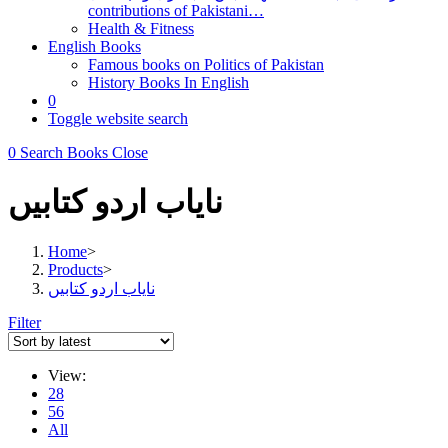
contributions of Pakistani…
Health & Fitness
English Books
Famous books on Politics of Pakistan
History Books In English
0
Toggle website search
0
Search Books
Close
نایاب اردو کتابیں
Home
>
Products
>
نایاب اردو کتابیں
Filter
View:
28
56
All