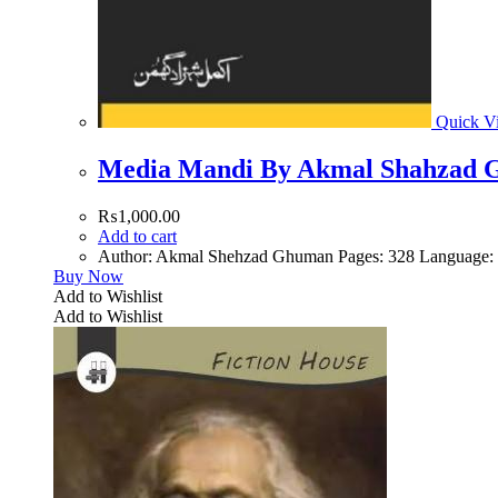
Quick V
Media Mandi By Akmal Shahzad
₨
1,000.00
Add to cart
Author: Akmal Shehzad Ghuman Pages: 328 Language: U
Buy Now
Add to Wishlist
Add to Wishlist