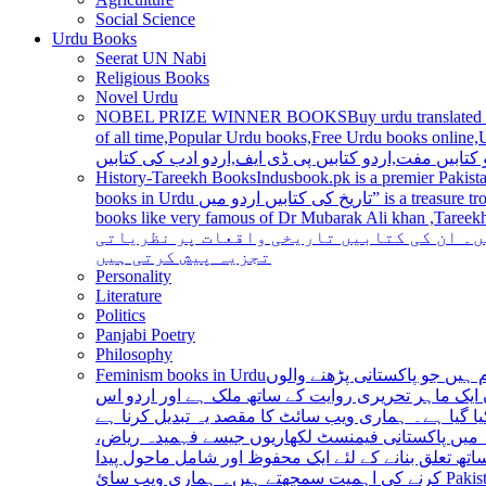
Social Science
Urdu Books
Seerat UN Nabi
Religious Books
Novel Urdu
NOBEL PRIZE WINNER BOOKS
Buy urdu translated
of all time,Popular Urdu books,Free Urdu books online,Urdu books pdf,Top Ur
 کتابیں مفت,اردو کتابیں پی ڈی ایف,اردو ادب کی کتابیں
History-Tareekh Books
Indusbook.pk is a premier Pakista
books in Urdu تاریخ کی کتابیں اردو میں” is a treasure trove for history enthusiasts and scholars alike, providing an extensive range of titles covering various periods, events, and personalities and
books like very famous of Dr Mubarak Ali khan ,Tareekh Ki Ros
ں۔ ان کی کتابیں تاریخی واقعات پر نظریاتی
تجزیہ پیش کرتی ہیں
Personality
Literature
Politics
Panjabi Poetry
Philosophy
Feminism books in Urdu
ہیں جو پاکستانی پڑھنے والوں
ایک ماہر تحریری روایت کے ساتھ ملک ہے اور اردو اس
یا گیا ہے۔ ہماری ویب سائٹ کا مقصد یہ تبدیل کرنا ہے
عہ میں پاکستانی فیمنسٹ لکھاریوں جیسے فہمیدہ ریاض
ھ تعلق بنانے کے لئے ایک محفوظ اور شامل ماحول پیدا
کرنے کی اہمیت سمجھتے ہیں۔ ہماری ویب سائ Pakistan is a country with a rich literary tradition, and Urdu has been an integral part of this tradition for centuries. However, despite the significant