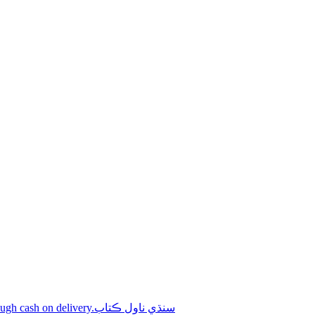
Shop online Sindhi novel books through cash on delivery.سنڌي ناول ڪتاب