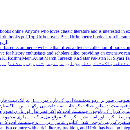
 books online.Anyone who loves classic literature and is interested in
du novels,Best Urdu poetry books,Urdu literature books.  اردو کتابیں ,مشہور اردو کتابیں آن لائن
اردو
n-based ecommerce website that offers a diverse collection of books on 
hni Mein,Aurat March,Tareekh Ka Safar,Pakistan Ki Siyasi Tareekh,Aik Pakistan
 مختلف پاکستانی تاریخ اور سب قومی تاریخ پر مشتمل ہی
صوصی طور پر اردو فیمنسٹ ادب کے بارے میں ہے! ہم ایک پلیٹ فارم 
فیمنسٹ ادب اور خیالات کو جاننے سے دلچسپی رکھتے ہیں۔ پاکستان 
ی کردار کے باوجود، فیمنسٹ ادب کو اکثر نظرانداز اور نادان تصور ک
اتھ رابطہ کرنے اور اسے تجربہ کرنے کا موقع مل سکے۔ ہماری مجمو
مصنفین کی بھی ترجمہ شدہ کتابیں شامل ہیں۔ ہم فیمنسٹ ادب کے سات