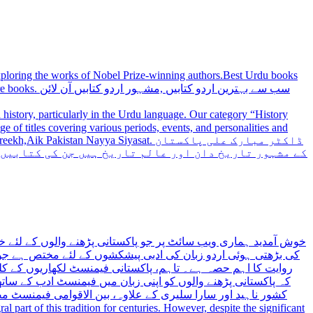
 exploring the works of Nobel Prize-winning authors.Best Urdu books
سب سے بہترین
history, particularly in the Urdu language. Our category “History
 Nayya Siyasat. ڈاکٹر مبارک علی پاکستان
کے مشہور تاریخ دان اور عالم تاریخ ہیں جن کی کتابیں
خوش آمدید ہماری ویب سائٹ پر جو پاکستانی پڑھنے والوں کے لئے خ
کی بڑھتی ہوئی اردو زبان کی ادبی پیشکشوں کے لئے مختص ہے جو 
روایت کا اہم حصہ ہے۔ تاہم، پاکستانی فیمنسٹ لکھاریوں کے کلید
کہ پاکستانی پڑھنے والوں کو اپنی زبان میں فیمنسٹ ادب کے س،
کشور ناہید اور سارا سلیری کے علاوہ، بین الاقوامی فیمنسٹ 