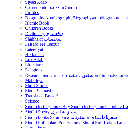
Siyasi Adab
Career build books in Sindhi
Profiles
Biography Autobiography
Biogr
Islamic Book
Children Books
Dictionary ڊڪشنري
Shakhsiat شخصيات
Falsafo aee Tasouf
Lateefiyat
Herbalism
Lok Adab
Literature
Religious
Research and Criticism-تحقيق ۽ تنقيد
Maholiyat
Short Stories
Sindh Shanasi
Translated Book S
Science
Sindhi history books
Sindhi Poetry سنڌي شاعري
Sindhi books Safarnama سفرناما
سنڌي ۾ سفرناما
Sindhi Sufi kalam Poetry books
Agriculture