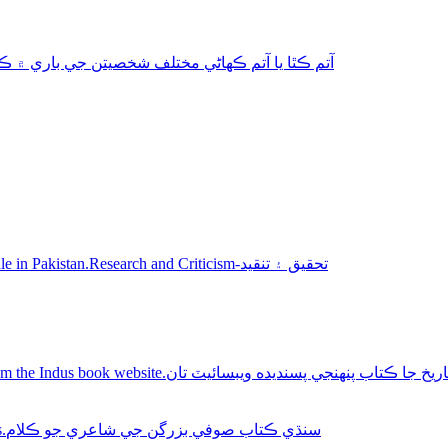
aphy-autobiography آتم ڪٿا يا آتم ڪھاڻي مختلف شخصيتن جي باري ۾ ڪتاب
Sindhi books for sale in Pakistan.Research and Criticism-تحقيق ۽ تنقيد
Buy Sindhi history books online from the Indus book website.سنديده ويبسائيٽ تان
Sindhi Sufi Kalam Books.سنڌي ڪتاب صوفي بزرگن جي شاعري جو ڪلام