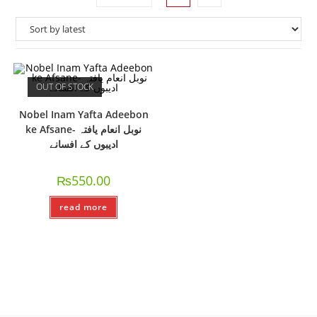
OUT OF STOCK
Nobel Inam Yafta Adeebon
ke Afsane- نوبل انعام یافتہ
ادیبوں کے افسانے
₨
550.00
read more