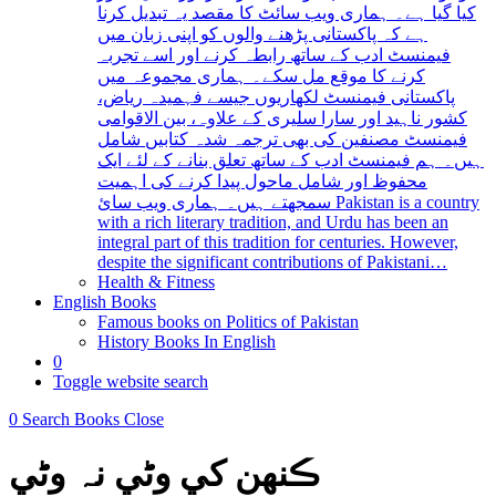
کیا گیا ہے۔ ہماری ویب سائٹ کا مقصد یہ تبدیل کرنا
ہے کہ پاکستانی پڑھنے والوں کو اپنی زبان میں
فیمنسٹ ادب کے ساتھ رابطہ کرنے اور اسے تجربہ
کرنے کا موقع مل سکے۔ ہماری مجموعہ میں
پاکستانی فیمنسٹ لکھاریوں جیسے فہمیدہ ریاض،
کشور ناہید اور سارا سلیری کے علاوہ، بین الاقوامی
فیمنسٹ مصنفین کی بھی ترجمہ شدہ کتابیں شامل
ہیں۔ ہم فیمنسٹ ادب کے ساتھ تعلق بنانے کے لئے ایک
محفوظ اور شامل ماحول پیدا کرنے کی اہمیت
سمجھتے ہیں۔ ہماری ویب سائ Pakistan is a country
with a rich literary tradition, and Urdu has been an
integral part of this tradition for centuries. However,
despite the significant contributions of Pakistani…
Health & Fitness
English Books
Famous books on Politics of Pakistan
History Books In English
0
Toggle website search
0
Search Books
Close
ڪنهن کي وڻي نہ وڻي