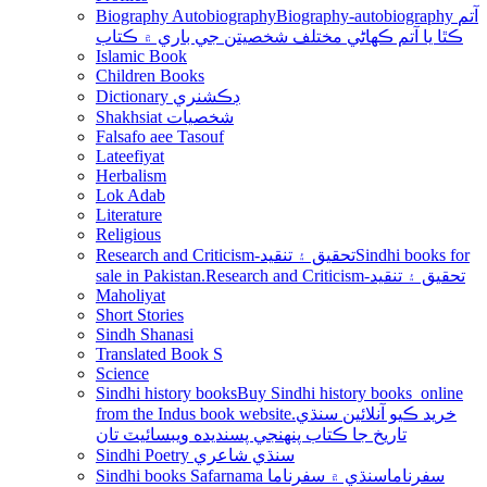
Biography Autobiography
Biography-autobiography آتم
ڪٿا يا آتم ڪھاڻي مختلف شخصيتن جي باري ۾ ڪتاب
Islamic Book
Children Books
Dictionary ڊڪشنري
Shakhsiat شخصيات
Falsafo aee Tasouf
Lateefiyat
Herbalism
Lok Adab
Literature
Religious
Research and Criticism-تحقيق ۽ تنقيد
Sindhi books for
sale in Pakistan.Research and Criticism-تحقيق ۽ تنقيد
Maholiyat
Short Stories
Sindh Shanasi
Translated Book S
Science
Sindhi history books
Buy Sindhi history books online
from the Indus book website.خريد ڪيو آنلائين سنڌي
تاريخ جا ڪتاب پنھنجي پسنديده ويبسائيٽ تان
Sindhi Poetry سنڌي شاعري
Sindhi books Safarnama سفرناما
سنڌي ۾ سفرناما