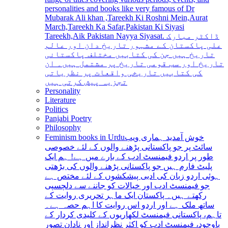
personalities and books like very famous of Dr
Mubarak Ali khan ,Tareekh Ki Roshni Mein,Aurat
March,Tareekh Ka Safar,Pakistan Ki Siyasi
Tareekh,Aik Pakistan Nayya Siyasat. ڈاکٹر مبارک
علی پاکستان کے مشہور تاریخ دان اور عالم
تاریخ ہیں جن کی کتابیں مختلف پاکستانی
تاریخ اور سب قومی تاریخ پر مشتمل ہیں۔ ان
کی کتابیں تاریخی واقعات پر نظریاتی
تجزیہ پیش کرتی ہیں
Personality
Literature
Politics
Panjabi Poetry
Philosophy
Feminism books in Urdu
خوش آمدید ہماری ویب
سائٹ پر جو پاکستانی پڑھنے والوں کے لئے خصوصی
طور پر اردو فیمنسٹ ادب کے بارے میں ہے! ہم ایک
پلیٹ فارم ہیں جو پاکستانی پڑھنے والوں کی بڑھتی
ہوئی اردو زبان کی ادبی پیشکشوں کے لئے مختص ہے
جو فیمنسٹ ادب اور خیالات کو جاننے سے دلچسپی
رکھتے ہیں۔ پاکستان ایک ماہر تحریری روایت کے
ساتھ ملک ہے اور اردو اس روایت کا اہم حصہ ہے۔
تاہم، پاکستانی فیمنسٹ لکھاریوں کے کلیدی کردار کے
باوجود، فیمنسٹ ادب کو اکثر نظرانداز اور نادان تصور