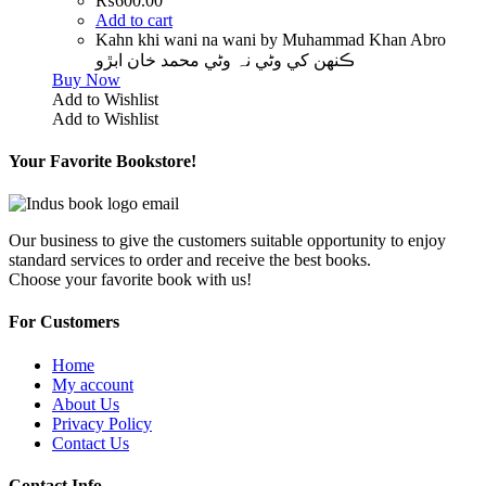
₨
600.00
Add to cart
Kahn khi wani na wani by Muhammad Khan Abro
ڪنهن کي وڻي نہ وڻي محمد خان ابڙو
Buy Now
Add to Wishlist
Add to Wishlist
Your Favorite Bookstore!
Our business to give the customers suitable opportunity to enjoy
standard services to order and receive the best books.
Choose your favorite book with us!
For Customers
Home
My account
About Us
Privacy Policy
Contact Us
Contact Info