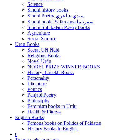
Science
Sindhi history books
Sindhi Poetry سنڌي شاعري
Sindhi books Safarnama سفرناما
Sindhi Sufi kalam Poetry books
Agriculture
Social Science
Urdu Books
Seerat UN Nabi
Religious Books
Novel Urdu
NOBEL PRIZE WINNER BOOKS
History-Tareekh Books
Personality
Literature
Politics
Panjabi Poetry
Philosophy
Feminism books in Urdu
Health & Fitness
English Books
Famous books on Politics of Pakistan
History Books In English
0
Toggle website search