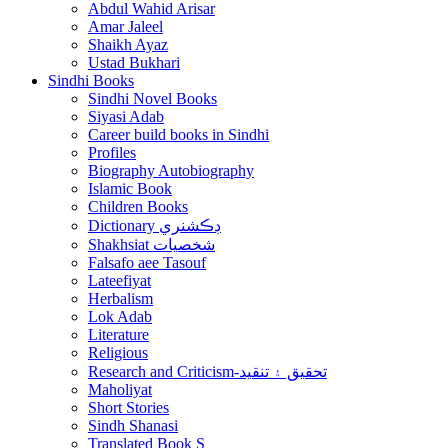
Abdul Wahid Arisar
Amar Jaleel
Shaikh Ayaz
Ustad Bukhari
Sindhi Books
Sindhi Novel Books
Siyasi Adab
Career build books in Sindhi
Profiles
Biography Autobiography
Islamic Book
Children Books
Dictionary ڊڪشنري
Shakhsiat شخصيات
Falsafo aee Tasouf
Lateefiyat
Herbalism
Lok Adab
Literature
Religious
Research and Criticism-تحقيق ۽ تنقيد
Maholiyat
Short Stories
Sindh Shanasi
Translated Book S