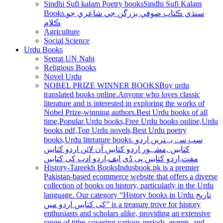
Sindhi Sufi kalam Poetry books
Sindhi Sufi Kalam
Books.سنڌي ڪتاب صوفي بزرگن جي شاعري جو
ڪلام
Agriculture
Social Science
Urdu Books
Seerat UN Nabi
Religious Books
Novel Urdu
NOBEL PRIZE WINNER BOOKS
Buy urdu
translated books online.Anyone who loves classic
literature and is interested in exploring the works of
Nobel Prize-winning authors.Best Urdu books of all
time,Popular Urdu books,Free Urdu books online,Urdu
books pdf,Top Urdu novels,Best Urdu poetry
books,Urdu literature books. سب سے بہترین اردو
کتابیں ,مشہور اردو کتابیں آن لائن اردو کتابیں
مفت,اردو کتابیں پی ڈی ایف,اردو ادب کی کتابیں
History-Tareekh Books
Indusbook.pk is a premier
Pakistan-based ecommerce website that offers a diverse
collection of books on history, particularly in the Urdu
language. Our category “History books in Urdu تاریخ
کی کتابیں اردو میں” is a treasure trove for history
enthusiasts and scholars alike, providing an extensive
range of titles covering various periods, events, and