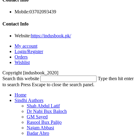
Mobile:
03702093439
Contact Info
Website:
https://indusbook.pk/
My account
Login/Register
Orders
Wishlist
Copyright [indusbook_2020]
Search this website
Type then hit enter
to search
Press Escape to close the search panel.
Home
Sindhi Authors
Shah Abdul Latif
Dr Nabi Bux Baloch
GM Sayed
Rasool Bux Palijo
Najam Abbasi
Badar Abro