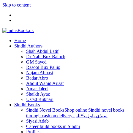
Skip to content
Home
Sindhi Authors
Shah Abdul Latif
Dr Nabi Bux Baloch
GM Sayed
Rasool Bux Palijo
Najam Abbasi
Badar Abro
Abdul Wahid Arisar
Amar Jaleel
Shaikh Ayaz
Ustad Bukhari
Sindhi Books
Sindhi Novel Books
Shop online Sindhi novel books
through cash on delivery.سنڌي ناول ڪتاب
Siyasi Adab
Career build books in Sindhi
Profiles