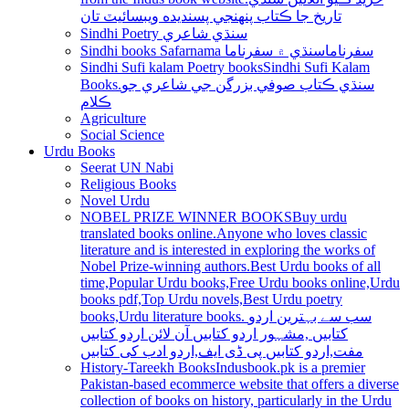
تاريخ جا ڪتاب پنھنجي پسنديده ويبسائيٽ تان
Sindhi Poetry سنڌي شاعري
Sindhi books Safarnama سفرناما
سنڌي ۾ سفرناما
Sindhi Sufi kalam Poetry books
Sindhi Sufi Kalam
Books.سنڌي ڪتاب صوفي بزرگن جي شاعري جو
ڪلام
Agriculture
Social Science
Urdu Books
Seerat UN Nabi
Religious Books
Novel Urdu
NOBEL PRIZE WINNER BOOKS
Buy urdu
translated books online.Anyone who loves classic
literature and is interested in exploring the works of
Nobel Prize-winning authors.Best Urdu books of all
time,Popular Urdu books,Free Urdu books online,Urdu
books pdf,Top Urdu novels,Best Urdu poetry
books,Urdu literature books. سب سے بہترین اردو
کتابیں ,مشہور اردو کتابیں آن لائن اردو کتابیں
مفت,اردو کتابیں پی ڈی ایف,اردو ادب کی کتابیں
History-Tareekh Books
Indusbook.pk is a premier
Pakistan-based ecommerce website that offers a diverse
collection of books on history, particularly in the Urdu