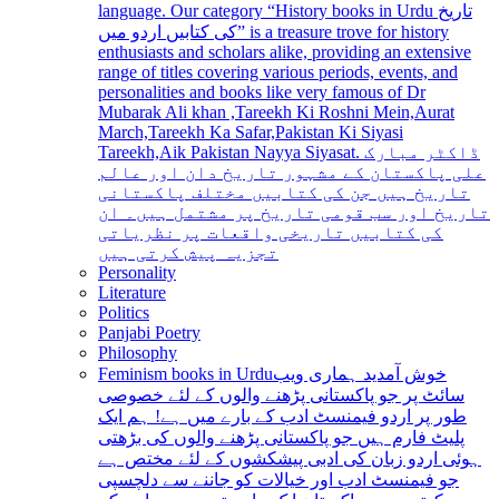
language. Our category “History books in Urdu تاریخ
کی کتابیں اردو میں” is a treasure trove for history
enthusiasts and scholars alike, providing an extensive
range of titles covering various periods, events, and
personalities and books like very famous of Dr
Mubarak Ali khan ,Tareekh Ki Roshni Mein,Aurat
March,Tareekh Ka Safar,Pakistan Ki Siyasi
Tareekh,Aik Pakistan Nayya Siyasat. ڈاکٹر مبارک
علی پاکستان کے مشہور تاریخ دان اور عالم
تاریخ ہیں جن کی کتابیں مختلف پاکستانی
تاریخ اور سب قومی تاریخ پر مشتمل ہیں۔ ان
کی کتابیں تاریخی واقعات پر نظریاتی
تجزیہ پیش کرتی ہیں
Personality
Literature
Politics
Panjabi Poetry
Philosophy
Feminism books in Urdu
خوش آمدید ہماری ویب
سائٹ پر جو پاکستانی پڑھنے والوں کے لئے خصوصی
طور پر اردو فیمنسٹ ادب کے بارے میں ہے! ہم ایک
پلیٹ فارم ہیں جو پاکستانی پڑھنے والوں کی بڑھتی
ہوئی اردو زبان کی ادبی پیشکشوں کے لئے مختص ہے
جو فیمنسٹ ادب اور خیالات کو جاننے سے دلچسپی