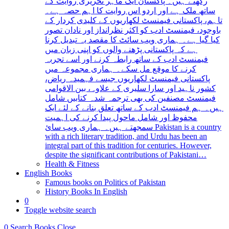
رکھتے ہیں۔ پاکستان ایک ماہر تحریری روایت کے
ساتھ ملک ہے اور اردو اس روایت کا اہم حصہ ہے۔
تاہم، پاکستانی فیمنسٹ لکھاریوں کے کلیدی کردار کے
باوجود، فیمنسٹ ادب کو اکثر نظرانداز اور نادان تصور
کیا گیا ہے۔ ہماری ویب سائٹ کا مقصد یہ تبدیل کرنا
ہے کہ پاکستانی پڑھنے والوں کو اپنی زبان میں
فیمنسٹ ادب کے ساتھ رابطہ کرنے اور اسے تجربہ
کرنے کا موقع مل سکے۔ ہماری مجموعہ میں
پاکستانی فیمنسٹ لکھاریوں جیسے فہمیدہ ریاض،
کشور ناہید اور سارا سلیری کے علاوہ، بین الاقوامی
فیمنسٹ مصنفین کی بھی ترجمہ شدہ کتابیں شامل
ہیں۔ ہم فیمنسٹ ادب کے ساتھ تعلق بنانے کے لئے ایک
محفوظ اور شامل ماحول پیدا کرنے کی اہمیت
سمجھتے ہیں۔ ہماری ویب سائ Pakistan is a country
with a rich literary tradition, and Urdu has been an
integral part of this tradition for centuries. However,
despite the significant contributions of Pakistani…
Health & Fitness
English Books
Famous books on Politics of Pakistan
History Books In English
0
Toggle website search
0
Search Books
Close