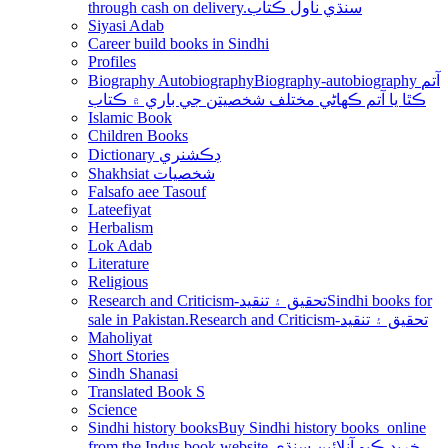
through cash on delivery.سنڌي ناول ڪتاب
Siyasi Adab
Career build books in Sindhi
Profiles
Biography Autobiography
Biography-autobiography آتم
ڪٿا يا آتم ڪھاڻي مختلف شخصيتن جي باري ۾ ڪتاب
Islamic Book
Children Books
Dictionary ڊڪشنري
Shakhsiat شخصيات
Falsafo aee Tasouf
Lateefiyat
Herbalism
Lok Adab
Literature
Religious
Research and Criticism-تحقيق ۽ تنقيد
Sindhi books for
sale in Pakistan.Research and Criticism-تحقيق ۽ تنقيد
Maholiyat
Short Stories
Sindh Shanasi
Translated Book S
Science
Sindhi history books
Buy Sindhi history books online
from the Indus book website.خريد ڪيو آنلائين سنڌي