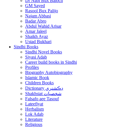
Dr Nabi Bux Baloch
GM Sayed
Rasool Bux Palijo
Najam Abbasi
Badar Abro
Abdul Wahid Arisar
Amar Jaleel
Shaikh Ayaz
Ustad Bukhari
Sindhi Books
Sindhi Novel Books
Siyasi Adab
Career build books in Sindhi
Profiles
Biography Autobiography
Islamic Book
Children Books
Dictionary ڊڪشنري
Shakhsiat شخصيات
Falsafo aee Tasouf
Lateefiyat
Herbalism
Lok Adab
Literature
Religious