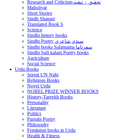
Research and Criticism-تحقيق ۽ تنقيد
Maholiyat
Short Stories
Sindh Shanasi
Translated Book S
Science
Sindhi history books
Sindhi Poetry سنڌي شاعري
Sindhi books Safarnama سفرناما
Sindhi Sufi kalam Poetry books
Agriculture
Social Science
Urdu Books
Seerat UN Nabi
Religious Books
Novel Urdu
NOBEL PRIZE WINNER BOOKS
History-Tareekh Books
Personality
Literature
Politics
Panjabi Poetry
Philosophy
Feminism books in Urdu
Health & Fitness