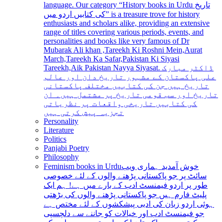
language. Our category “History books in Urdu تاریخ
کی کتابیں اردو میں” is a treasure trove for history
enthusiasts and scholars alike, providing an extensive
range of titles covering various periods, events, and
personalities and books like very famous of Dr
Mubarak Ali khan ,Tareekh Ki Roshni Mein,Aurat
March,Tareekh Ka Safar,Pakistan Ki Siyasi
Tareekh,Aik Pakistan Nayya Siyasat. ڈاکٹر مبارک
علی پاکستان کے مشہور تاریخ دان اور عالم
تاریخ ہیں جن کی کتابیں مختلف پاکستانی
تاریخ اور سب قومی تاریخ پر مشتمل ہیں۔ ان
کی کتابیں تاریخی واقعات پر نظریاتی
تجزیہ پیش کرتی ہیں
Personality
Literature
Politics
Panjabi Poetry
Philosophy
Feminism books in Urdu
خوش آمدید ہماری ویب
سائٹ پر جو پاکستانی پڑھنے والوں کے لئے خصوصی
طور پر اردو فیمنسٹ ادب کے بارے میں ہے! ہم ایک
پلیٹ فارم ہیں جو پاکستانی پڑھنے والوں کی بڑھتی
ہوئی اردو زبان کی ادبی پیشکشوں کے لئے مختص ہے
جو فیمنسٹ ادب اور خیالات کو جاننے سے دلچسپی