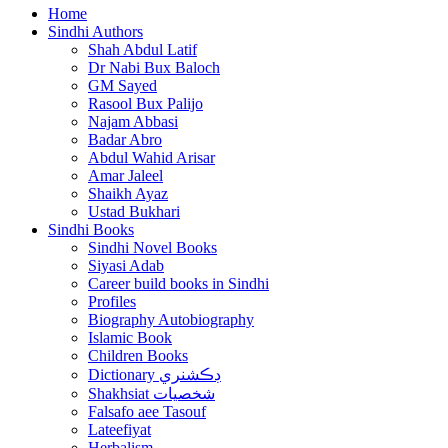
Home
Sindhi Authors
Shah Abdul Latif
Dr Nabi Bux Baloch
GM Sayed
Rasool Bux Palijo
Najam Abbasi
Badar Abro
Abdul Wahid Arisar
Amar Jaleel
Shaikh Ayaz
Ustad Bukhari
Sindhi Books
Sindhi Novel Books
Siyasi Adab
Career build books in Sindhi
Profiles
Biography Autobiography
Islamic Book
Children Books
Dictionary ڊڪشنري
Shakhsiat شخصيات
Falsafo aee Tasouf
Lateefiyat
Herbalism