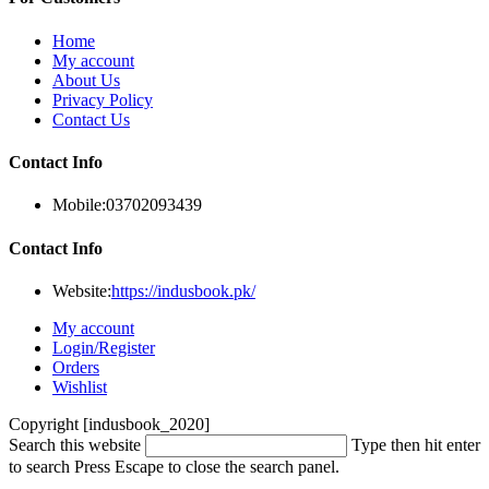
Home
My account
About Us
Privacy Policy
Contact Us
Contact Info
Mobile:
03702093439
Contact Info
Website:
https://indusbook.pk/
My account
Login/Register
Orders
Wishlist
Copyright [indusbook_2020]
Search this website
Type then hit enter
to search
Press Escape to close the search panel.