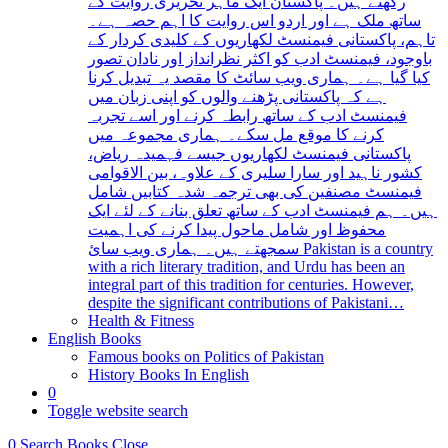
رکھتے ہیں۔ پاکستان ایک ماہر تحریری روایت کے
ساتھ ملک ہے اور اردو اس روایت کا اہم حصہ ہے۔
تاہم، پاکستانی فیمنسٹ لکھاریوں کے کلیدی کردار کے
باوجود، فیمنسٹ ادب کو اکثر نظرانداز اور نادان تصور
کیا گیا ہے۔ ہماری ویب سائٹ کا مقصد یہ تبدیل کرنا
ہے کہ پاکستانی پڑھنے والوں کو اپنی زبان میں
فیمنسٹ ادب کے ساتھ رابطہ کرنے اور اسے تجربہ
کرنے کا موقع مل سکے۔ ہماری مجموعہ میں
پاکستانی فیمنسٹ لکھاریوں جیسے فہمیدہ ریاض،
کشور ناہید اور سارا سلیری کے علاوہ، بین الاقوامی
فیمنسٹ مصنفین کی بھی ترجمہ شدہ کتابیں شامل
ہیں۔ ہم فیمنسٹ ادب کے ساتھ تعلق بنانے کے لئے ایک
محفوظ اور شامل ماحول پیدا کرنے کی اہمیت
سمجھتے ہیں۔ ہماری ویب سائ Pakistan is a country
with a rich literary tradition, and Urdu has been an
integral part of this tradition for centuries. However,
despite the significant contributions of Pakistani…
Health & Fitness
English Books
Famous books on Politics of Pakistan
History Books In English
0
Toggle website search
0
Search Books
Close