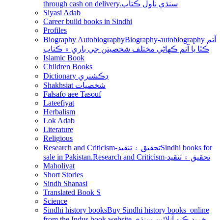
through cash on delivery.سنڌي ناول ڪتاب
Siyasi Adab
Career build books in Sindhi
Profiles
Biography Autobiography
Biography-autobiography آتم
ڪٿا يا آتم ڪھاڻي مختلف شخصيتن جي باري ۾ ڪتاب
Islamic Book
Children Books
Dictionary ڊڪشنري
Shakhsiat شخصيات
Falsafo aee Tasouf
Lateefiyat
Herbalism
Lok Adab
Literature
Religious
Research and Criticism-تحقيق ۽ تنقيد
Sindhi books for
sale in Pakistan.Research and Criticism-تحقيق ۽ تنقيد
Maholiyat
Short Stories
Sindh Shanasi
Translated Book S
Science
Sindhi history books
Buy Sindhi history books online
from the Indus book website.خريد ڪيو آنلائين سنڌي