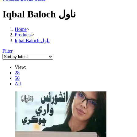
Iqbal Baloch ناول
Home
>
Products
>
Iqbal Baloch ناول
Filter
View:
28
56
All