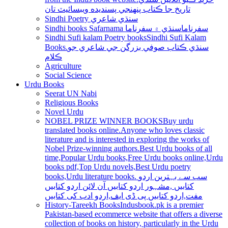
تاريخ جا ڪتاب پنھنجي پسنديده ويبسائيٽ تان
Sindhi Poetry سنڌي شاعري
Sindhi books Safarnama سفرناما
سنڌي ۾ سفرناما
Sindhi Sufi kalam Poetry books
Sindhi Sufi Kalam
Books.سنڌي ڪتاب صوفي بزرگن جي شاعري جو
ڪلام
Agriculture
Social Science
Urdu Books
Seerat UN Nabi
Religious Books
Novel Urdu
NOBEL PRIZE WINNER BOOKS
Buy urdu
translated books online.Anyone who loves classic
literature and is interested in exploring the works of
Nobel Prize-winning authors.Best Urdu books of all
time,Popular Urdu books,Free Urdu books online,Urdu
books pdf,Top Urdu novels,Best Urdu poetry
books,Urdu literature books. سب سے بہترین اردو
کتابیں ,مشہور اردو کتابیں آن لائن اردو کتابیں
مفت,اردو کتابیں پی ڈی ایف,اردو ادب کی کتابیں
History-Tareekh Books
Indusbook.pk is a premier
Pakistan-based ecommerce website that offers a diverse
collection of books on history, particularly in the Urdu