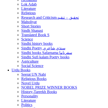
Lok Adab
Literature
Religious
Research and Criticism-تحقيق ۽ تنقيد
Maholiyat
Short Stories
Sindh Shanasi
Translated Book S
Science
Sindhi history books
Sindhi Poetry سنڌي شاعري
Sindhi books Safarnama سفرناما
Sindhi Sufi kalam Poetry books
Agriculture
Social Science
Urdu Books
Seerat UN Nabi
Religious Books
Novel Urdu
NOBEL PRIZE WINNER BOOKS
History-Tareekh Books
Personality
Literature
Politics