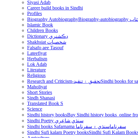
Siyasi Adab
Career build books in Sindhi
Profiles
Biography Autobiography
Biogr
Islamic Book
Children Books
Dictionary ڊڪشنري
Shakhsiat شخصيات
Falsafo aee Tasouf
Lateefiyat
Herbalism
Lok Adab
Literature
Religious
Research and Criticism-تحقيق ۽ تنقيد
Maholiyat
Short Stories
Sindh Shanasi
Translated Book S
Science
Sindhi history books
Sindhi Poetry سنڌي شاعري
Sindhi books Safarnama سفرناما
سنڌي ۾ سفرناما
Sindhi Sufi kalam Poetry books
Agriculture