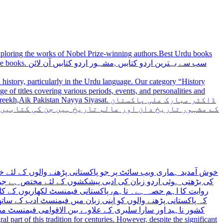
 exploring the works of Nobel Prize-winning authors.Best Urdu books
سب سے بہترین
history, particularly in the Urdu language. Our category “History
 Nayya Siyasat. ڈاکٹر مبارک علی پاکستان
کے مشہور تاریخ دان اور عالم تاریخ ہیں جن کی کتابیں
خوش آمدید ہماری ویب سائٹ پر جو پاکستانی پڑھنے والوں کے لئے خ
کی بڑھتی ہوئی اردو زبان کی ادبی پیشکشوں کے لئے مختص ہے جو 
روایت کا اہم حصہ ہے۔ تاہم، پاکستانی فیمنسٹ لکھاریوں کے کلید
کہ پاکستانی پڑھنے والوں کو اپنی زبان میں فیمنسٹ ادب کے س،
کشور ناہید اور سارا سلیری کے علاوہ، بین الاقوامی فیمنسٹ 