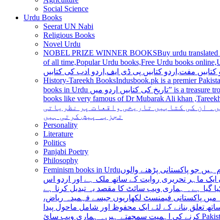
Social Science
Urdu Books
Seerat UN Nabi
Religious Books
Novel Urdu
NOBEL PRIZE WINNER BOOKS
Buy urdu translated
of all time,Popular Urdu books,Free Urdu books online,Urdu books pdf,Top Ur
 کتابیں مفت,اردو کتابیں پی ڈی ایف,اردو ادب کی کتابیں
History-Tareekh Books
Indusbook.pk is a premier Pakista
books in Urdu تاریخ کی کتابیں اردو میں” is a treasure trove for history enthusiasts and scholars alike, providing an extensive range of titles covering various periods, events, and personalities and
books like very famous of Dr Mubarak Ali khan ,Tareekh Ki Ros
ں۔ ان کی کتابیں تاریخی واقعات پر نظریاتی
تجزیہ پیش کرتی ہیں
Personality
Literature
Politics
Panjabi Poetry
Philosophy
Feminism books in Urdu
ہیں جو پاکستانی پڑھنے والوں
ایک ماہر تحریری روایت کے ساتھ ملک ہے اور اردو اس
یا گیا ہے۔ ہماری ویب سائٹ کا مقصد یہ تبدیل کرنا ہے
عہ میں پاکستانی فیمنسٹ لکھاریوں جیسے فہمیدہ ریاض
ھ تعلق بنانے کے لئے ایک محفوظ اور شامل ماحول پیدا
کرنے کی اہمیت سمجھتے ہیں۔ ہماری ویب سائ Pakistan is a country with a rich literary tradition, and Urdu has been an integral part of this tradition for centuries. However, despite the significant