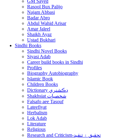
GM Sayed
Rasool Bux Palijo
Najam Abbasi
Badar Abro
Abdul Wahid Arisar
Amar Jaleel
Shaikh Ayaz
Ustad Bukhari
Sindhi Books
Sindhi Novel Books
Siyasi Adab
Career build books in Sindhi
Profiles
Biography Autobiography
Islamic Book
Children Books
Dictionary ڊڪشنري
Shakhsiat شخصيات
Falsafo aee Tasouf
Lateefiyat
Herbalism
Lok Adab
Literature
Religious
Research and Criticism-تحقيق ۽ تنقيد