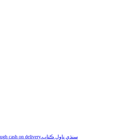
Shop online Sindhi novel books through cash on delivery.سنڌي ناول ڪتاب