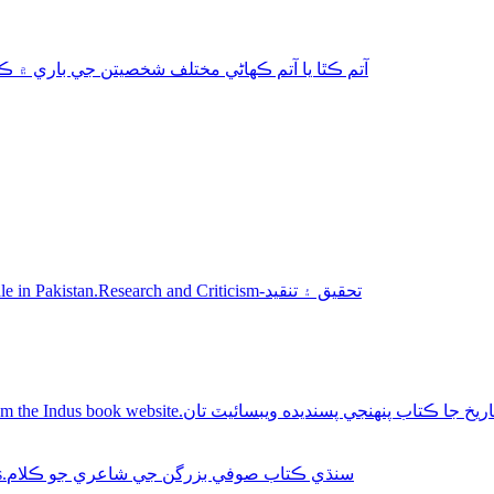
aphy-autobiography آتم ڪٿا يا آتم ڪھاڻي مختلف شخصيتن جي باري ۾ ڪتاب
Sindhi books for sale in Pakistan.Research and Criticism-تحقيق ۽ تنقيد
Buy Sindhi history books online from the Indus book website.سنديده ويبسائيٽ تان
Sindhi Sufi Kalam Books.سنڌي ڪتاب صوفي بزرگن جي شاعري جو ڪلام