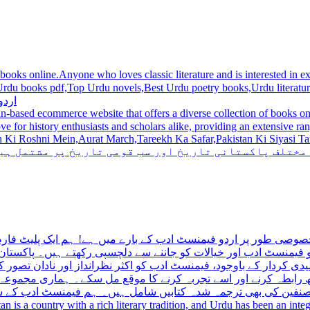
 books online.Anyone who loves classic literature and is interested in
du novels,Best Urdu poetry books,Urdu literature books.  اردو کتابیں ,مشہور اردو کتابیں آن لائن
اردو
n-based ecommerce website that offers a diverse collection of books on 
hni Mein,Aurat March,Tareekh Ka Safar,Pakistan Ki Siyasi Tareekh,Aik Pakistan
 مختلف پاکستانی تاریخ اور سب قومی تاریخ پر مشتمل ہی
صوصی طور پر اردو فیمنسٹ ادب کے بارے میں ہے! ہم ایک پلیٹ فارم 
فیمنسٹ ادب اور خیالات کو جاننے سے دلچسپی رکھتے ہیں۔ پاکستان 
ی کردار کے باوجود، فیمنسٹ ادب کو اکثر نظرانداز اور نادان تصور ک
اتھ رابطہ کرنے اور اسے تجربہ کرنے کا موقع مل سکے۔ ہماری مجمو
مصنفین کی بھی ترجمہ شدہ کتابیں شامل ہیں۔ ہم فیمنسٹ ادب کے سات