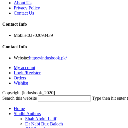
About Us
Privacy Policy
Contact Us
Contact Info
Mobile:
03702093439
Contact Info
Website:
https://indusbook.pk/
My account
Login/Register
Orders
Wishlist
Copyright [indusbook_2020]
Search this website
Type then hit enter 
Home
Sindhi Authors
Shah Abdul Latif
Dr Nabi Bux Baloch