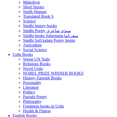
Maholiyat
Short Stories
Sindh Shanasi
Translated Book S
Science
Sindhi history books
Sindhi Poetry سنڌي شاعري
Sindhi books Safarnama سفرناما
Sindhi Sufi kalam Poetry books
Agriculture
Social Science
Urdu Books
Seerat UN Nabi
Religious Books
Novel Urdu
NOBEL PRIZE WINNER BOOKS
History-Tareekh Books
Personality
Literature
Politics
Panjabi Poetry
Philosophy
Feminism books in Urdu
Health & Fitness
English Books