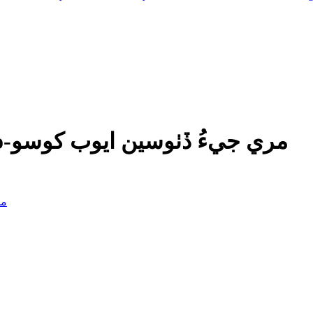
Mari Jee Dethosen Ayoub Khoso-مري جيءُ ڏٺوسين ايوب کوسو
مري