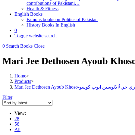
contributions of Pakistani…
Health & Fitness
English Books
Famous books on Politics of Pakistan
History Books In English
0
Toggle website search
0
Search Books
Close
Home
>
Products
>
Mari Jee Dethosen Ayoub Khoso- جيءُ ڏٺوسين ايوب کوسو
Filter
View:
28
56
All