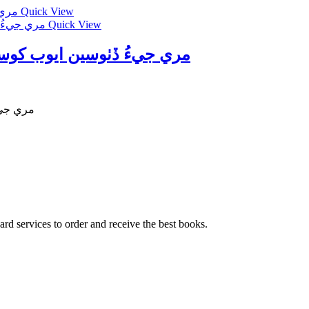
Quick View
Quick View
i Jee Dethosen Ayoub Khoso-مري جيءُ ڏٺوسين ايوب کوسو
مري جيءُ ڏٺوسين
ard services to order and receive the best books.