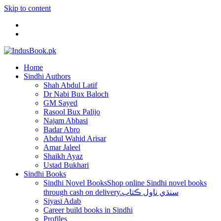
Skip to content
Home
Sindhi Authors
Shah Abdul Latif
Dr Nabi Bux Baloch
GM Sayed
Rasool Bux Palijo
Najam Abbasi
Badar Abro
Abdul Wahid Arisar
Amar Jaleel
Shaikh Ayaz
Ustad Bukhari
Sindhi Books
Sindhi Novel Books
Shop online Sindhi novel books
through cash on delivery.سنڌي ناول ڪتاب
Siyasi Adab
Career build books in Sindhi
Profiles