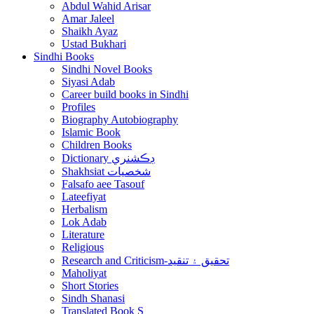
Abdul Wahid Arisar
Amar Jaleel
Shaikh Ayaz
Ustad Bukhari
Sindhi Books
Sindhi Novel Books
Siyasi Adab
Career build books in Sindhi
Profiles
Biography Autobiography
Islamic Book
Children Books
Dictionary ڊڪشنري
Shakhsiat شخصيات
Falsafo aee Tasouf
Lateefiyat
Herbalism
Lok Adab
Literature
Religious
Research and Criticism-تحقيق ۽ تنقيد
Maholiyat
Short Stories
Sindh Shanasi
Translated Book S