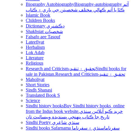
Biography Autobiography
Biography-autobiography آتم
ڪٿا يا آتم ڪھاڻي مختلف شخصيتن جي باري ۾ ڪتاب
Islamic Book
Children Books
Dictionary ڊڪشنري
Shakhsiat شخصيات
Falsafo aee Tasouf
Lateefiyat
Herbalism
Lok Adab
Literature
Religious
Research and Criticism-تحقيق ۽ تنقيد
Sindhi books for
sale in Pakistan.Research and Criticism-تحقيق ۽ تنقيد
Maholiyat
Short Stories
Sindh Shanasi
Translated Book S
Science
Sindhi history books
Buy Sindhi history books online
from the Indus book website.خريد ڪيو آنلائين سنڌي
تاريخ جا ڪتاب پنھنجي پسنديده ويبسائيٽ تان
Sindhi Poetry سنڌي شاعري
Sindhi books Safarnama سفرناما
سنڌي ۾ سفرناما