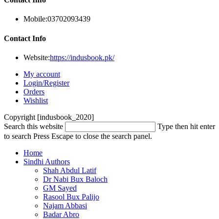
Mobile:
03702093439
Contact Info
Website:
https://indusbook.pk/
My account
Login/Register
Orders
Wishlist
Copyright [indusbook_2020]
Search this website
Type then hit enter
to search
Press Escape to close the search panel.
Home
Sindhi Authors
Shah Abdul Latif
Dr Nabi Bux Baloch
GM Sayed
Rasool Bux Palijo
Najam Abbasi
Badar Abro