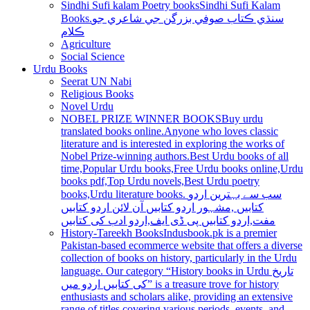
Sindhi Sufi kalam Poetry books
Sindhi Sufi Kalam
Books.سنڌي ڪتاب صوفي بزرگن جي شاعري جو
ڪلام
Agriculture
Social Science
Urdu Books
Seerat UN Nabi
Religious Books
Novel Urdu
NOBEL PRIZE WINNER BOOKS
Buy urdu
translated books online.Anyone who loves classic
literature and is interested in exploring the works of
Nobel Prize-winning authors.Best Urdu books of all
time,Popular Urdu books,Free Urdu books online,Urdu
books pdf,Top Urdu novels,Best Urdu poetry
books,Urdu literature books. سب سے بہترین اردو
کتابیں ,مشہور اردو کتابیں آن لائن اردو کتابیں
مفت,اردو کتابیں پی ڈی ایف,اردو ادب کی کتابیں
History-Tareekh Books
Indusbook.pk is a premier
Pakistan-based ecommerce website that offers a diverse
collection of books on history, particularly in the Urdu
language. Our category “History books in Urdu تاریخ
کی کتابیں اردو میں” is a treasure trove for history
enthusiasts and scholars alike, providing an extensive
range of titles covering various periods, events, and