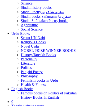
Science
Sindhi history books
Sindhi Poetry سنڌي شاعري
Sindhi books Safarnama سفرناما
Sindhi Sufi kalam Poetry books
Agriculture
Social Science
Urdu Books
Seerat UN Nabi
Religious Books
Novel Urdu
NOBEL PRIZE WINNER BOOKS
History-Tareekh Books
Personality
Literature
Politics
Panjabi Poetry
Philosophy
Feminism books in Urdu
Health & Fitness
English Books
Famous books on Politics of Pakistan
History Books In English
0
Toggle website search