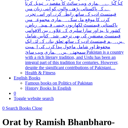
کیا گیا ہے۔ ہماری ویب سائٹ کا مقصد یہ تبدیل کرنا
ہے کہ پاکستانی پڑھنے والوں کو اپنی زبان میں
فیمنسٹ ادب کے ساتھ رابطہ کرنے اور اسے تجربہ
کرنے کا موقع مل سکے۔ ہماری مجموعہ میں
پاکستانی فیمنسٹ لکھاریوں جیسے فہمیدہ ریاض،
کشور ناہید اور سارا سلیری کے علاوہ، بین الاقوامی
فیمنسٹ مصنفین کی بھی ترجمہ شدہ کتابیں شامل
ہیں۔ ہم فیمنسٹ ادب کے ساتھ تعلق بنانے کے لئے ایک
محفوظ اور شامل ماحول پیدا کرنے کی اہمیت
سمجھتے ہیں۔ ہماری ویب سائ Pakistan is a country
with a rich literary tradition, and Urdu has been an
integral part of this tradition for centuries. However,
despite the significant contributions of Pakistani…
Health & Fitness
English Books
Famous books on Politics of Pakistan
History Books In English
0
Toggle website search
0
Search Books
Close
Orat by Ramish Bhanbharo-