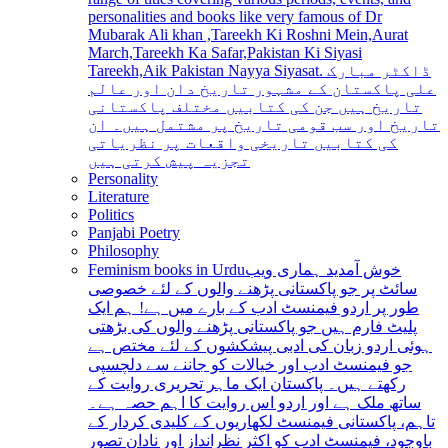
personalities and books like very famous of Dr
Mubarak Ali khan ,Tareekh Ki Roshni Mein,Aurat
March,Tareekh Ka Safar,Pakistan Ki Siyasi
Tareekh,Aik Pakistan Nayya Siyasat. ڈاکٹر مبارک
علی پاکستان کے مشہور تاریخ دان اور عالم
تاریخ ہیں جن کی کتابیں مختلف پاکستانی
تاریخ اور سب قومی تاریخ پر مشتمل ہیں۔ ان
کی کتابیں تاریخی واقعات پر نظریاتی
تجزیہ پیش کرتی ہیں
Personality
Literature
Politics
Panjabi Poetry
Philosophy
Feminism books in Urdu
خوش آمدید ہماری ویب
سائٹ پر جو پاکستانی پڑھنے والوں کے لئے خصوصی
طور پر اردو فیمنسٹ ادب کے بارے میں ہے! ہم ایک
پلیٹ فارم ہیں جو پاکستانی پڑھنے والوں کی بڑھتی
ہوئی اردو زبان کی ادبی پیشکشوں کے لئے مختص ہے
جو فیمنسٹ ادب اور خیالات کو جاننے سے دلچسپی
رکھتے ہیں۔ پاکستان ایک ماہر تحریری روایت کے
ساتھ ملک ہے اور اردو اس روایت کا اہم حصہ ہے۔
تاہم، پاکستانی فیمنسٹ لکھاریوں کے کلیدی کردار کے
باوجود، فیمنسٹ ادب کو اکثر نظرانداز اور نادان تصور