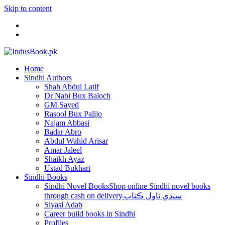
Skip to content
Home
Sindhi Authors
Shah Abdul Latif
Dr Nabi Bux Baloch
GM Sayed
Rasool Bux Palijo
Najam Abbasi
Badar Abro
Abdul Wahid Arisar
Amar Jaleel
Shaikh Ayaz
Ustad Bukhari
Sindhi Books
Sindhi Novel Books
Shop online Sindhi novel books
through cash on delivery.سنڌي ناول ڪتاب
Siyasi Adab
Career build books in Sindhi
Profiles