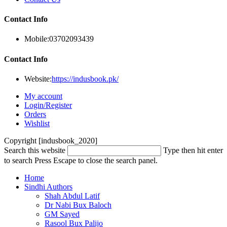
Contact Info
Mobile:
03702093439
Contact Info
Website:
https://indusbook.pk/
My account
Login/Register
Orders
Wishlist
Copyright [indusbook_2020]
Search this website
Type then hit enter
to search
Press Escape to close the search panel.
Home
Sindhi Authors
Shah Abdul Latif
Dr Nabi Bux Baloch
GM Sayed
Rasool Bux Palijo