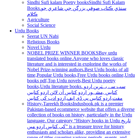
Sindhi Sufi kalam Poetry books
Sindhi Sufi Kalam
Books.سنڌي ڪتاب صوفي بزرگن جي شاعري جو
ڪلام
Agriculture
Social Science
Urdu Books
Seerat UN Nabi
Religious Books
Novel Urdu
NOBEL PRIZE WINNER BOOKS
Buy urdu
translated books online.Anyone who loves classic
literature and is interested in exploring the works of
Nobel Prize-winning authors.Best Urdu books of all
time,Popular Urdu books,Free Urdu books online,Urdu
books pdf,Top Urdu novels,Best Urdu poetry
books,Urdu literature books. سب سے بہترین اردو
کتابیں ,مشہور اردو کتابیں آن لائن اردو کتابیں
مفت,اردو کتابیں پی ڈی ایف,اردو ادب کی کتابیں
History-Tareekh Books
Indusbook.pk is a premier
Pakistan-based ecommerce website that offers a diverse
collection of books on history, particularly in the Urdu
language. Our category “History books in Urdu تاریخ
کی کتابیں اردو میں” is a treasure trove for history
enthusiasts and scholars alike, providing an extensive
range of titles covering various periods, events, and