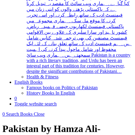
کیا گیا ہے۔ ہماری ویب سائٹ کا مقصد یہ تبدیل کرنا
ہے کہ پاکستانی پڑھنے والوں کو اپنی زبان میں
فیمنسٹ ادب کے ساتھ رابطہ کرنے اور اسے تجربہ
کرنے کا موقع مل سکے۔ ہماری مجموعہ میں
پاکستانی فیمنسٹ لکھاریوں جیسے فہمیدہ ریاض،
کشور ناہید اور سارا سلیری کے علاوہ، بین الاقوامی
فیمنسٹ مصنفین کی بھی ترجمہ شدہ کتابیں شامل
ہیں۔ ہم فیمنسٹ ادب کے ساتھ تعلق بنانے کے لئے ایک
محفوظ اور شامل ماحول پیدا کرنے کی اہمیت
سمجھتے ہیں۔ ہماری ویب سائ Pakistan is a country
with a rich literary tradition, and Urdu has been an
integral part of this tradition for centuries. However,
despite the significant contributions of Pakistani…
Health & Fitness
English Books
Famous books on Politics of Pakistan
History Books In English
0
Toggle website search
0
Search Books
Close
Pakistan by Hamza Ali-