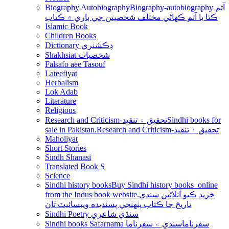
Biography Autobiography
Biography-autobiography آتم
ڪٿا يا آتم ڪھاڻي مختلف شخصيتن جي باري ۾ ڪتاب
Islamic Book
Children Books
Dictionary ڊڪشنري
Shakhsiat شخصيات
Falsafo aee Tasouf
Lateefiyat
Herbalism
Lok Adab
Literature
Religious
Research and Criticism-تحقيق ۽ تنقيد
Sindhi books for
sale in Pakistan.Research and Criticism-تحقيق ۽ تنقيد
Maholiyat
Short Stories
Sindh Shanasi
Translated Book S
Science
Sindhi history books
Buy Sindhi history books online
from the Indus book website.خريد ڪيو آنلائين سنڌي
تاريخ جا ڪتاب پنھنجي پسنديده ويبسائيٽ تان
Sindhi Poetry سنڌي شاعري
Sindhi books Safarnama سفرناما
سنڌي ۾ سفرناما