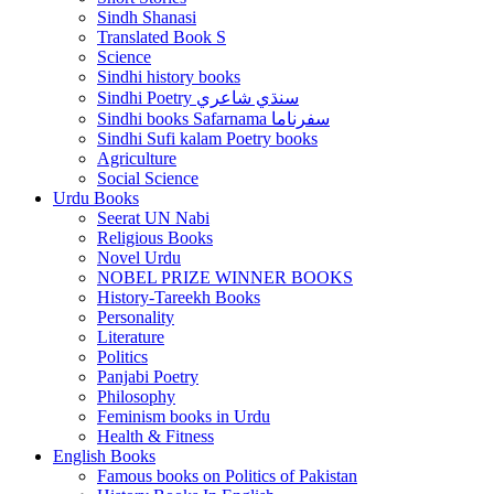
Sindh Shanasi
Translated Book S
Science
Sindhi history books
Sindhi Poetry سنڌي شاعري
Sindhi books Safarnama سفرناما
Sindhi Sufi kalam Poetry books
Agriculture
Social Science
Urdu Books
Seerat UN Nabi
Religious Books
Novel Urdu
NOBEL PRIZE WINNER BOOKS
History-Tareekh Books
Personality
Literature
Politics
Panjabi Poetry
Philosophy
Feminism books in Urdu
Health & Fitness
English Books
Famous books on Politics of Pakistan