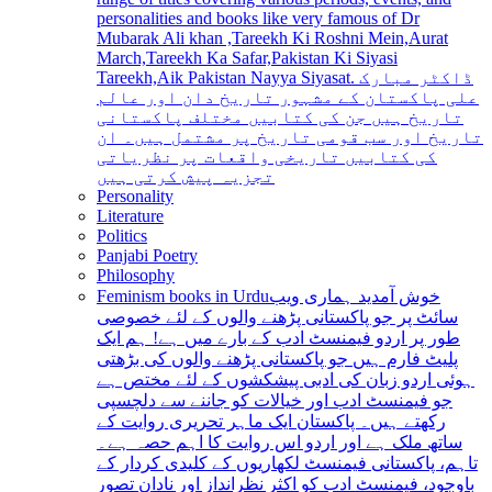
personalities and books like very famous of Dr
Mubarak Ali khan ,Tareekh Ki Roshni Mein,Aurat
March,Tareekh Ka Safar,Pakistan Ki Siyasi
Tareekh,Aik Pakistan Nayya Siyasat. ڈاکٹر مبارک
علی پاکستان کے مشہور تاریخ دان اور عالم
تاریخ ہیں جن کی کتابیں مختلف پاکستانی
تاریخ اور سب قومی تاریخ پر مشتمل ہیں۔ ان
کی کتابیں تاریخی واقعات پر نظریاتی
تجزیہ پیش کرتی ہیں
Personality
Literature
Politics
Panjabi Poetry
Philosophy
Feminism books in Urdu
خوش آمدید ہماری ویب
سائٹ پر جو پاکستانی پڑھنے والوں کے لئے خصوصی
طور پر اردو فیمنسٹ ادب کے بارے میں ہے! ہم ایک
پلیٹ فارم ہیں جو پاکستانی پڑھنے والوں کی بڑھتی
ہوئی اردو زبان کی ادبی پیشکشوں کے لئے مختص ہے
جو فیمنسٹ ادب اور خیالات کو جاننے سے دلچسپی
رکھتے ہیں۔ پاکستان ایک ماہر تحریری روایت کے
ساتھ ملک ہے اور اردو اس روایت کا اہم حصہ ہے۔
تاہم، پاکستانی فیمنسٹ لکھاریوں کے کلیدی کردار کے
باوجود، فیمنسٹ ادب کو اکثر نظرانداز اور نادان تصور