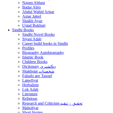
Najam Abbasi
Badar Abro
Abdul Wahid Arisar
Amar Jaleel
Shaikh Ayaz
Ustad Bukhari
Sindhi Books
Sindhi Novel Books
Siyasi Adab
Career build books in Sindhi
Profiles
Biography Autobiography
Islamic Book
Children Books
Dictionary ڊڪشنري
Shakhsiat شخصيات
Falsafo aee Tasouf
Lateefiyat
Herbalism
Lok Adab
Literature
Religious
Research and Criticism-تحقيق ۽ تنقيد
Maholiyat
Short Stories