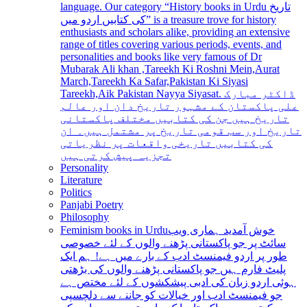
language. Our category “History books in Urdu تاریخ
کی کتابیں اردو میں” is a treasure trove for history
enthusiasts and scholars alike, providing an extensive
range of titles covering various periods, events, and
personalities and books like very famous of Dr
Mubarak Ali khan ,Tareekh Ki Roshni Mein,Aurat
March,Tareekh Ka Safar,Pakistan Ki Siyasi
Tareekh,Aik Pakistan Nayya Siyasat. ڈاکٹر مبارک
علی پاکستان کے مشہور تاریخ دان اور عالم
تاریخ ہیں جن کی کتابیں مختلف پاکستانی
تاریخ اور سب قومی تاریخ پر مشتمل ہیں۔ ان
کی کتابیں تاریخی واقعات پر نظریاتی
تجزیہ پیش کرتی ہیں
Personality
Literature
Politics
Panjabi Poetry
Philosophy
Feminism books in Urdu
خوش آمدید ہماری ویب
سائٹ پر جو پاکستانی پڑھنے والوں کے لئے خصوصی
طور پر اردو فیمنسٹ ادب کے بارے میں ہے! ہم ایک
پلیٹ فارم ہیں جو پاکستانی پڑھنے والوں کی بڑھتی
ہوئی اردو زبان کی ادبی پیشکشوں کے لئے مختص ہے
جو فیمنسٹ ادب اور خیالات کو جاننے سے دلچسپی