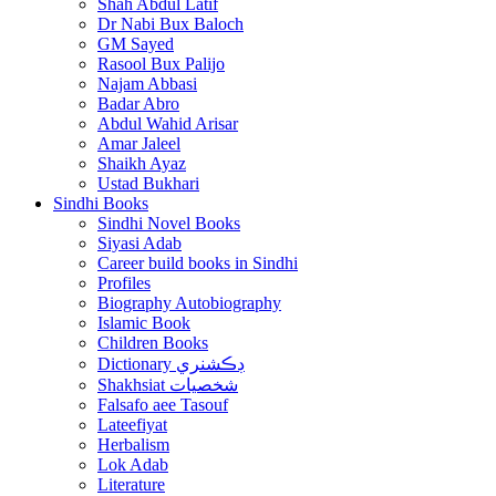
Shah Abdul Latif
Dr Nabi Bux Baloch
GM Sayed
Rasool Bux Palijo
Najam Abbasi
Badar Abro
Abdul Wahid Arisar
Amar Jaleel
Shaikh Ayaz
Ustad Bukhari
Sindhi Books
Sindhi Novel Books
Siyasi Adab
Career build books in Sindhi
Profiles
Biography Autobiography
Islamic Book
Children Books
Dictionary ڊڪشنري
Shakhsiat شخصيات
Falsafo aee Tasouf
Lateefiyat
Herbalism
Lok Adab
Literature