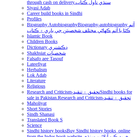
through cash on delivery.سنڌي ناول ڪتاب
Siyasi Adab
Career build books in Sindhi
Profiles
Biography Autobiography
Biography-autobiography آتم
ڪٿا يا آتم ڪھاڻي مختلف شخصيتن جي باري ۾ ڪتاب
Islamic Book
Children Books
Dictionary ڊڪشنري
Shakhsiat شخصيات
Falsafo aee Tasouf
Lateefiyat
Herbalism
Lok Adab
Literature
Religious
Research and Criticism-تحقيق ۽ تنقيد
Sindhi books for
sale in Pakistan.Research and Criticism-تحقيق ۽ تنقيد
Maholiyat
Short Stories
Sindh Shanasi
Translated Book S
Science
Sindhi history books
Buy Sindhi history books online
from the Indus book website.خريد ڪيو آنلائين سنڌي