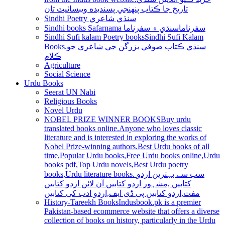
تاريخ جا ڪتاب پنھنجي پسنديده ويبسائيٽ تان
Sindhi Poetry سنڌي شاعري
Sindhi books Safarnama سفرناما
سنڌي ۾ سفرناما
Sindhi Sufi kalam Poetry books
Sindhi Sufi Kalam
Books.سنڌي ڪتاب صوفي بزرگن جي شاعري جو
ڪلام
Agriculture
Social Science
Urdu Books
Seerat UN Nabi
Religious Books
Novel Urdu
NOBEL PRIZE WINNER BOOKS
Buy urdu
translated books online.Anyone who loves classic
literature and is interested in exploring the works of
Nobel Prize-winning authors.Best Urdu books of all
time,Popular Urdu books,Free Urdu books online,Urdu
books pdf,Top Urdu novels,Best Urdu poetry
books,Urdu literature books. سب سے بہترین اردو
کتابیں ,مشہور اردو کتابیں آن لائن اردو کتابیں
مفت,اردو کتابیں پی ڈی ایف,اردو ادب کی کتابیں
History-Tareekh Books
Indusbook.pk is a premier
Pakistan-based ecommerce website that offers a diverse
collection of books on history, particularly in the Urdu