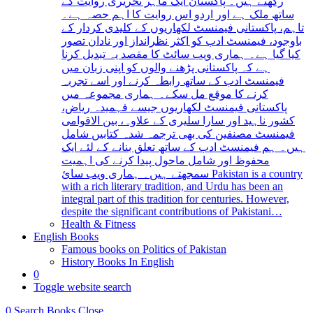
رکھتے ہیں۔ پاکستان ایک ماہر تحریری روایت کے
ساتھ ملک ہے اور اردو اس روایت کا اہم حصہ ہے۔
تاہم، پاکستانی فیمنسٹ لکھاریوں کے کلیدی کردار کے
باوجود، فیمنسٹ ادب کو اکثر نظرانداز اور نادان تصور
کیا گیا ہے۔ ہماری ویب سائٹ کا مقصد یہ تبدیل کرنا
ہے کہ پاکستانی پڑھنے والوں کو اپنی زبان میں
فیمنسٹ ادب کے ساتھ رابطہ کرنے اور اسے تجربہ
کرنے کا موقع مل سکے۔ ہماری مجموعہ میں
پاکستانی فیمنسٹ لکھاریوں جیسے فہمیدہ ریاض،
کشور ناہید اور سارا سلیری کے علاوہ، بین الاقوامی
فیمنسٹ مصنفین کی بھی ترجمہ شدہ کتابیں شامل
ہیں۔ ہم فیمنسٹ ادب کے ساتھ تعلق بنانے کے لئے ایک
محفوظ اور شامل ماحول پیدا کرنے کی اہمیت
سمجھتے ہیں۔ ہماری ویب سائ Pakistan is a country
with a rich literary tradition, and Urdu has been an
integral part of this tradition for centuries. However,
despite the significant contributions of Pakistani…
Health & Fitness
English Books
Famous books on Politics of Pakistan
History Books In English
0
Toggle website search
0
Search Books
Close