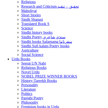
Religious
Research and Criticism-تحقيق ۽ تنقيد
Maholiyat
Short Stories
Sindh Shanasi
Translated Book S
Science
Sindhi history books
Sindhi Poetry سنڌي شاعري
Sindhi books Safarnama سفرناما
Sindhi Sufi kalam Poetry books
Agriculture
Social Science
Urdu Books
Seerat UN Nabi
Religious Books
Novel Urdu
NOBEL PRIZE WINNER BOOKS
History-Tareekh Books
Personality
Literature
Politics
Panjabi Poetry
Philosophy
Feminism books in Urdu