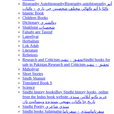
Biography Autobiography
Biography-autobiography آتم
ڪٿا يا آتم ڪھاڻي مختلف شخصيتن جي باري ۾ ڪتاب
Islamic Book
Children Books
Dictionary ڊڪشنري
Shakhsiat شخصيات
Falsafo aee Tasouf
Lateefiyat
Herbalism
Lok Adab
Literature
Religious
Research and Criticism-تحقيق ۽ تنقيد
Sindhi books for
sale in Pakistan.Research and Criticism-تحقيق ۽ تنقيد
Maholiyat
Short Stories
Sindh Shanasi
Translated Book S
Science
Sindhi history books
Buy Sindhi history books online
from the Indus book website.خريد ڪيو آنلائين سنڌي
تاريخ جا ڪتاب پنھنجي پسنديده ويبسائيٽ تان
Sindhi Poetry سنڌي شاعري
Sindhi books Safarnama سفرناما
سنڌي ۾ سفرناما