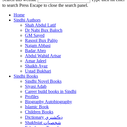
to search
Press Escape to close the search panel.
Home
Sindhi Authors
Shah Abdul Latif
Dr Nabi Bux Baloch
GM Sayed
Rasool Bux Palijo
Najam Abbasi
Badar Abro
Abdul Wahid Arisar
Amar Jaleel
Shaikh Ayaz
Ustad Bukhari
Sindhi Books
Sindhi Novel Books
Siyasi Adab
Career build books in Sindhi
Profiles
Biography Autobiography
Islamic Book
Children Books
Dictionary ڊڪشنري
Shakhsiat شخصيات