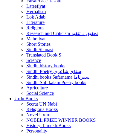
Falsafo aee Tasouf
Lateefiyat
Herbalism
Lok Adab
Literature
Religious
Research and Criticism-تحقيق ۽ تنقيد
Maholiyat
Short Stories
Sindh Shanasi
Translated Book S
Science
Sindhi history books
Sindhi Poetry سنڌي شاعري
Sindhi books Safarnama سفرناما
Sindhi Sufi kalam Poetry books
Agriculture
Social Science
Urdu Books
Seerat UN Nabi
Religious Books
Novel Urdu
NOBEL PRIZE WINNER BOOKS
History-Tareekh Books
Personality