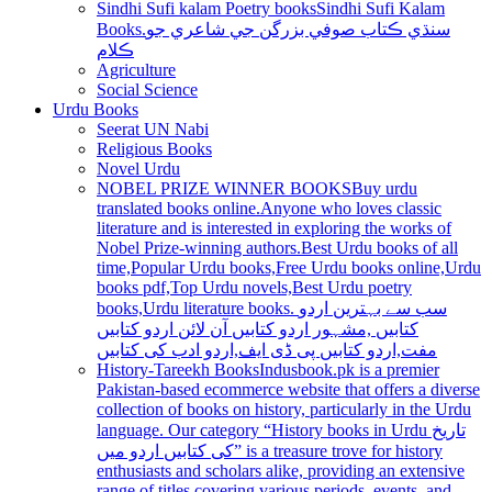
Sindhi Sufi kalam Poetry books
Sindhi Sufi Kalam
Books.سنڌي ڪتاب صوفي بزرگن جي شاعري جو
ڪلام
Agriculture
Social Science
Urdu Books
Seerat UN Nabi
Religious Books
Novel Urdu
NOBEL PRIZE WINNER BOOKS
Buy urdu
translated books online.Anyone who loves classic
literature and is interested in exploring the works of
Nobel Prize-winning authors.Best Urdu books of all
time,Popular Urdu books,Free Urdu books online,Urdu
books pdf,Top Urdu novels,Best Urdu poetry
books,Urdu literature books. سب سے بہترین اردو
کتابیں ,مشہور اردو کتابیں آن لائن اردو کتابیں
مفت,اردو کتابیں پی ڈی ایف,اردو ادب کی کتابیں
History-Tareekh Books
Indusbook.pk is a premier
Pakistan-based ecommerce website that offers a diverse
collection of books on history, particularly in the Urdu
language. Our category “History books in Urdu تاریخ
کی کتابیں اردو میں” is a treasure trove for history
enthusiasts and scholars alike, providing an extensive
range of titles covering various periods, events, and