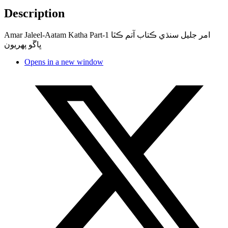
Description
Amar Jaleel-Aatam Katha Part-1 امر جليل سنڌي ڪتاب آتم ڪٿا
ڀاڱو پھريون
Opens in a new window