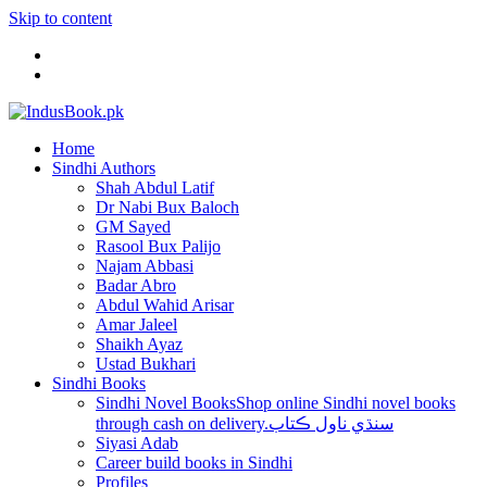
Skip to content
Home
Sindhi Authors
Shah Abdul Latif
Dr Nabi Bux Baloch
GM Sayed
Rasool Bux Palijo
Najam Abbasi
Badar Abro
Abdul Wahid Arisar
Amar Jaleel
Shaikh Ayaz
Ustad Bukhari
Sindhi Books
Sindhi Novel Books
Shop online Sindhi novel books
through cash on delivery.سنڌي ناول ڪتاب
Siyasi Adab
Career build books in Sindhi
Profiles