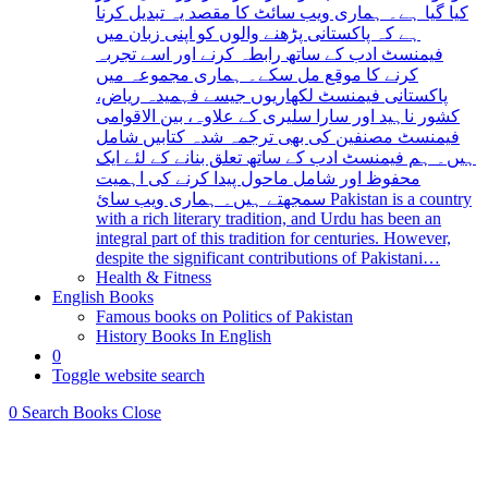
کیا گیا ہے۔ ہماری ویب سائٹ کا مقصد یہ تبدیل کرنا
ہے کہ پاکستانی پڑھنے والوں کو اپنی زبان میں
فیمنسٹ ادب کے ساتھ رابطہ کرنے اور اسے تجربہ
کرنے کا موقع مل سکے۔ ہماری مجموعہ میں
پاکستانی فیمنسٹ لکھاریوں جیسے فہمیدہ ریاض،
کشور ناہید اور سارا سلیری کے علاوہ، بین الاقوامی
فیمنسٹ مصنفین کی بھی ترجمہ شدہ کتابیں شامل
ہیں۔ ہم فیمنسٹ ادب کے ساتھ تعلق بنانے کے لئے ایک
محفوظ اور شامل ماحول پیدا کرنے کی اہمیت
سمجھتے ہیں۔ ہماری ویب سائ Pakistan is a country
with a rich literary tradition, and Urdu has been an
integral part of this tradition for centuries. However,
despite the significant contributions of Pakistani…
Health & Fitness
English Books
Famous books on Politics of Pakistan
History Books In English
0
Toggle website search
0
Search Books
Close