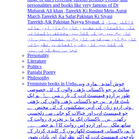
personalities and books like very famous of Dr
Mubarak Ali khan ,Tareekh Ki Roshni Mein,Aurat
March,Tareekh Ka Safar,Pakistan Ki Siyasi
Tareekh,Aik Pakistan Nayya Siyasat. ڈاکٹر مبارک
علی پاکستان کے مشہور تاریخ دان اور عالم
تاریخ ہیں جن کی کتابیں مختلف پاکستانی
تاریخ اور سب قومی تاریخ پر مشتمل ہیں۔ ان
کی کتابیں تاریخی واقعات پر نظریاتی
تجزیہ پیش کرتی ہیں
Personality
Literature
Politics
Panjabi Poetry
Philosophy
Feminism books in Urdu
خوش آمدید ہماری ویب
سائٹ پر جو پاکستانی پڑھنے والوں کے لئے خصوصی
طور پر اردو فیمنسٹ ادب کے بارے میں ہے! ہم ایک
پلیٹ فارم ہیں جو پاکستانی پڑھنے والوں کی بڑھتی
ہوئی اردو زبان کی ادبی پیشکشوں کے لئے مختص ہے
جو فیمنسٹ ادب اور خیالات کو جاننے سے دلچسپی
رکھتے ہیں۔ پاکستان ایک ماہر تحریری روایت کے
ساتھ ملک ہے اور اردو اس روایت کا اہم حصہ ہے۔
تاہم، پاکستانی فیمنسٹ لکھاریوں کے کلیدی کردار کے
باوجود، فیمنسٹ ادب کو اکثر نظرانداز اور نادان تصور