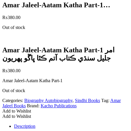
Amar Jaleel-Aatam Katha Part-1…
₨
380.00
Out of stock
Amar Jaleel-Aatam Katha Part-1 امر
جليل سنڌي ڪتاب آتم ڪٿا ڀاڱو پھريون
₨
380.00
Amar Jaleel-Aatam Katha Part-1
Out of stock
Categories:
Biography Autobiography
,
Sindhi Books
Tag:
Amar
Jaleel Books
Brand:
Kacho Publications
Add to Wishlist
Add to Wishlist
Description