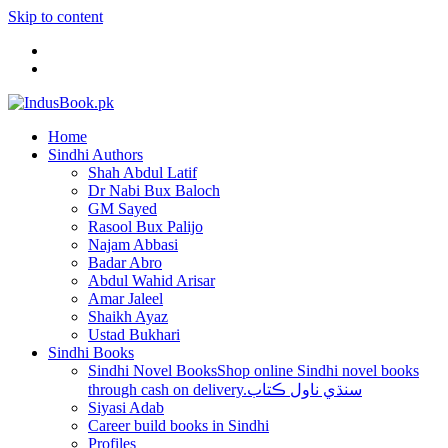
Skip to content
Home
Sindhi Authors
Shah Abdul Latif
Dr Nabi Bux Baloch
GM Sayed
Rasool Bux Palijo
Najam Abbasi
Badar Abro
Abdul Wahid Arisar
Amar Jaleel
Shaikh Ayaz
Ustad Bukhari
Sindhi Books
Sindhi Novel Books
Shop online Sindhi novel books
through cash on delivery.سنڌي ناول ڪتاب
Siyasi Adab
Career build books in Sindhi
Profiles