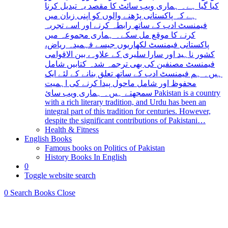
کیا گیا ہے۔ ہماری ویب سائٹ کا مقصد یہ تبدیل کرنا
ہے کہ پاکستانی پڑھنے والوں کو اپنی زبان میں
فیمنسٹ ادب کے ساتھ رابطہ کرنے اور اسے تجربہ
کرنے کا موقع مل سکے۔ ہماری مجموعہ میں
پاکستانی فیمنسٹ لکھاریوں جیسے فہمیدہ ریاض،
کشور ناہید اور سارا سلیری کے علاوہ، بین الاقوامی
فیمنسٹ مصنفین کی بھی ترجمہ شدہ کتابیں شامل
ہیں۔ ہم فیمنسٹ ادب کے ساتھ تعلق بنانے کے لئے ایک
محفوظ اور شامل ماحول پیدا کرنے کی اہمیت
سمجھتے ہیں۔ ہماری ویب سائ Pakistan is a country
with a rich literary tradition, and Urdu has been an
integral part of this tradition for centuries. However,
despite the significant contributions of Pakistani…
Health & Fitness
English Books
Famous books on Politics of Pakistan
History Books In English
0
Toggle website search
0
Search Books
Close