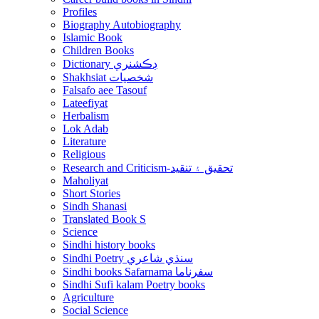
Profiles
Biography Autobiography
Islamic Book
Children Books
Dictionary ڊڪشنري
Shakhsiat شخصيات
Falsafo aee Tasouf
Lateefiyat
Herbalism
Lok Adab
Literature
Religious
Research and Criticism-تحقيق ۽ تنقيد
Maholiyat
Short Stories
Sindh Shanasi
Translated Book S
Science
Sindhi history books
Sindhi Poetry سنڌي شاعري
Sindhi books Safarnama سفرناما
Sindhi Sufi kalam Poetry books
Agriculture
Social Science