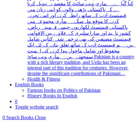
کیا گیا ہے۔ ہماری ویب سائٹ کا مقصد یہ تبدیل کرنا
ہے کہ پاکستانی پڑھنے والوں کو اپنی زبان میں
فیمنسٹ ادب کے ساتھ رابطہ کرنے اور اسے تجربہ
کرنے کا موقع مل سکے۔ ہماری مجموعہ میں
پاکستانی فیمنسٹ لکھاریوں جیسے فہمیدہ ریاض،
کشور ناہید اور سارا سلیری کے علاوہ، بین الاقوامی
فیمنسٹ مصنفین کی بھی ترجمہ شدہ کتابیں شامل
ہیں۔ ہم فیمنسٹ ادب کے ساتھ تعلق بنانے کے لئے ایک
محفوظ اور شامل ماحول پیدا کرنے کی اہمیت
سمجھتے ہیں۔ ہماری ویب سائ Pakistan is a country
with a rich literary tradition, and Urdu has been an
integral part of this tradition for centuries. However,
despite the significant contributions of Pakistani…
Health & Fitness
English Books
Famous books on Politics of Pakistan
History Books In English
0
Toggle website search
0
Search Books
Close