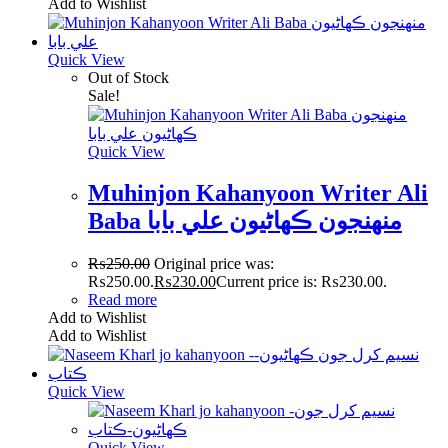
Add to Wishlist
Quick View
Out of Stock
Sale!
Quick View
Muhinjon Kahanyoon Writer Ali
Baba منھنجون ڪھاڻيون علي بابا
₨
250.00
Original price was:
₨250.00.
₨
230.00
Current price is: ₨230.00.
Read more
Add to Wishlist
Add to Wishlist
Quick View
Quick View