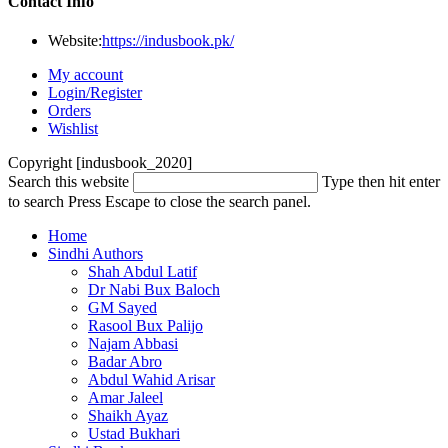
Contact Info
Website:
https://indusbook.pk/
My account
Login/Register
Orders
Wishlist
Copyright [indusbook_2020]
Search this website
Type then hit enter
to search
Press Escape to close the search panel.
Home
Sindhi Authors
Shah Abdul Latif
Dr Nabi Bux Baloch
GM Sayed
Rasool Bux Palijo
Najam Abbasi
Badar Abro
Abdul Wahid Arisar
Amar Jaleel
Shaikh Ayaz
Ustad Bukhari