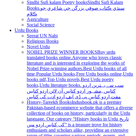
Sindhi Sufi kalam Poetry books
Sindhi Sufi Kalam
Books.سنڌي ڪتاب صوفي بزرگن جي شاعري جو
ڪلام
Agriculture
Social Science
Urdu Books
Seerat UN Nabi
Religious Books
Novel Urdu
NOBEL PRIZE WINNER BOOKS
Buy urdu
translated books online.Anyone who loves classic
literature and is interested in exploring the works of
Nobel Prize-winning authors.Best Urdu books of all
time,Popular Urdu books,Free Urdu books online,Urdu
books pdf,Top Urdu novels,Best Urdu poetry
books,Urdu literature books. سب سے بہترین اردو
کتابیں ,مشہور اردو کتابیں آن لائن اردو کتابیں
مفت,اردو کتابیں پی ڈی ایف,اردو ادب کی کتابیں
History-Tareekh Books
Indusbook.pk is a premier
Pakistan-based ecommerce website that offers a diverse
collection of books on history, particularly in the Urdu
language. Our category “History books in Urdu تاریخ
کی کتابیں اردو میں” is a treasure trove for history
enthusiasts and scholars alike, providing an extensive
range of titles covering various periods, events, and