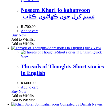
Naseem Kharl jo kahanyoon
-نسيم کرل جون ڪھاڻيون-ڪتاب
₨
700.00
Add to cart
Buy Now
Add to Wishlist
Add to Wishlist
Quick View
Quick
View
Threads of Thoughts-Short stories
in English
₨
400.00
Add to cart
Buy Now
Add to Wishlist
Add to Wishlist