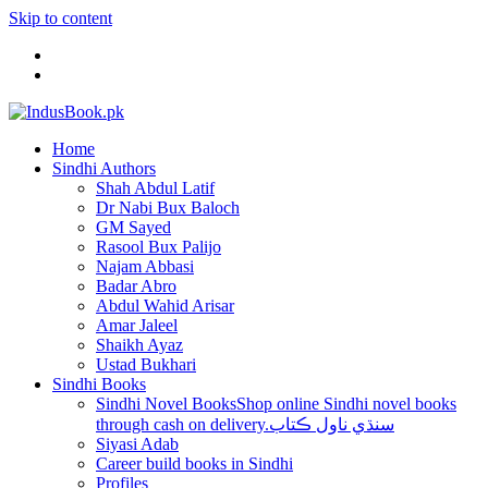
Skip to content
Home
Sindhi Authors
Shah Abdul Latif
Dr Nabi Bux Baloch
GM Sayed
Rasool Bux Palijo
Najam Abbasi
Badar Abro
Abdul Wahid Arisar
Amar Jaleel
Shaikh Ayaz
Ustad Bukhari
Sindhi Books
Sindhi Novel Books
Shop online Sindhi novel books
through cash on delivery.سنڌي ناول ڪتاب
Siyasi Adab
Career build books in Sindhi
Profiles