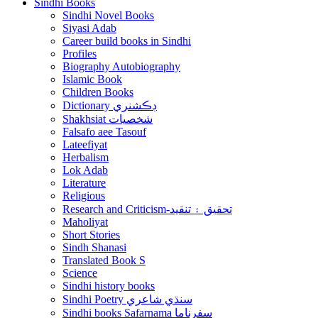
Sindhi Books
Sindhi Novel Books
Siyasi Adab
Career build books in Sindhi
Profiles
Biography Autobiography
Islamic Book
Children Books
Dictionary ڊڪشنري
Shakhsiat شخصيات
Falsafo aee Tasouf
Lateefiyat
Herbalism
Lok Adab
Literature
Religious
Research and Criticism-تحقيق ۽ تنقيد
Maholiyat
Short Stories
Sindh Shanasi
Translated Book S
Science
Sindhi history books
Sindhi Poetry سنڌي شاعري
Sindhi books Safarnama سفرناما