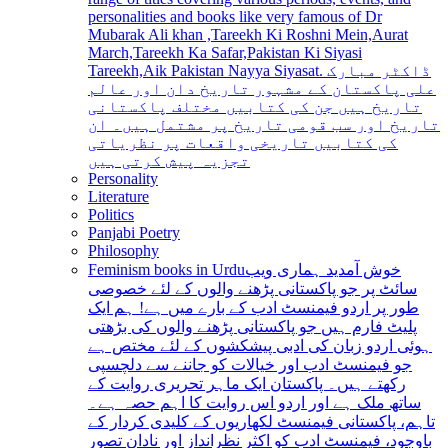
personalities and books like very famous of Dr
Mubarak Ali khan ,Tareekh Ki Roshni Mein,Aurat
March,Tareekh Ka Safar,Pakistan Ki Siyasi
Tareekh,Aik Pakistan Nayya Siyasat. ڈاکٹر مبارک
علی پاکستان کے مشہور تاریخ دان اور عالم
تاریخ ہیں جن کی کتابیں مختلف پاکستانی
تاریخ اور سب قومی تاریخ پر مشتمل ہیں۔ ان
کی کتابیں تاریخی واقعات پر نظریاتی
تجزیہ پیش کرتی ہیں
Personality
Literature
Politics
Panjabi Poetry
Philosophy
Feminism books in Urdu
خوش آمدید ہماری ویب
سائٹ پر جو پاکستانی پڑھنے والوں کے لئے خصوصی
طور پر اردو فیمنسٹ ادب کے بارے میں ہے! ہم ایک
پلیٹ فارم ہیں جو پاکستانی پڑھنے والوں کی بڑھتی
ہوئی اردو زبان کی ادبی پیشکشوں کے لئے مختص ہے
جو فیمنسٹ ادب اور خیالات کو جاننے سے دلچسپی
رکھتے ہیں۔ پاکستان ایک ماہر تحریری روایت کے
ساتھ ملک ہے اور اردو اس روایت کا اہم حصہ ہے۔
تاہم، پاکستانی فیمنسٹ لکھاریوں کے کلیدی کردار کے
باوجود، فیمنسٹ ادب کو اکثر نظرانداز اور نادان تصور