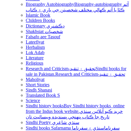
Biography Autobiography
Biography-autobiography آتم
ڪٿا يا آتم ڪھاڻي مختلف شخصيتن جي باري ۾ ڪتاب
Islamic Book
Children Books
Dictionary ڊڪشنري
Shakhsiat شخصيات
Falsafo aee Tasouf
Lateefiyat
Herbalism
Lok Adab
Literature
Religious
Research and Criticism-تحقيق ۽ تنقيد
Sindhi books for
sale in Pakistan.Research and Criticism-تحقيق ۽ تنقيد
Maholiyat
Short Stories
Sindh Shanasi
Translated Book S
Science
Sindhi history books
Buy Sindhi history books online
from the Indus book website.خريد ڪيو آنلائين سنڌي
تاريخ جا ڪتاب پنھنجي پسنديده ويبسائيٽ تان
Sindhi Poetry سنڌي شاعري
Sindhi books Safarnama سفرناما
سنڌي ۾ سفرناما