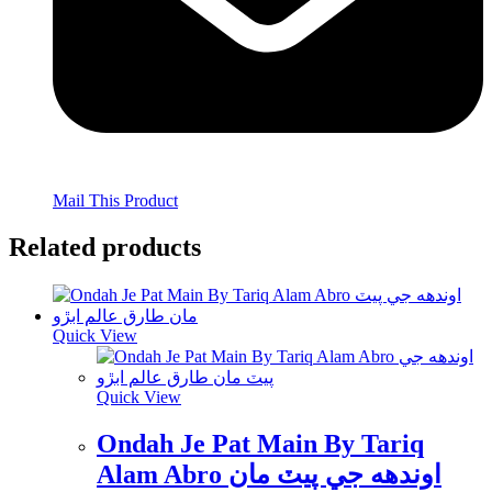
Mail This Product
Related products
Quick View
Quick View
Ondah Je Pat Main By Tariq
Alam Abro اوندهه جي پيٽ مان