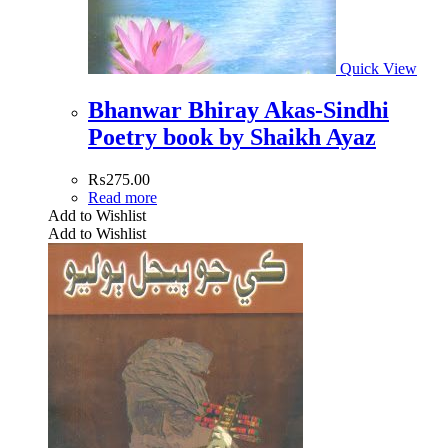
Quick View
Bhanwar Bhiray Akas-Sindhi
Poetry book by Shaikh Ayaz
₨
275.00
Read more
Add to Wishlist
Add to Wishlist