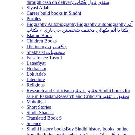
through cash on delivery.سنڌي ناول ڪتاب
Siyasi Adab
Career build books in Sindhi
Profiles
Biography Autobiography
Biography-autobiography آتم
ڪٿا يا آتم ڪھاڻي مختلف شخصيتن جي باري ۾ ڪتاب
Islamic Book
Children Books
Dictionary ڊڪشنري
Shakhsiat شخصيات
Falsafo aee Tasouf
Lateefiyat
Herbalism
Lok Adab
Literature
Religious
Research and Criticism-تحقيق ۽ تنقيد
Sindhi books for
sale in Pakistan.Research and Criticism-تحقيق ۽ تنقيد
Maholiyat
Short Stories
Sindh Shanasi
Translated Book S
Science
Sindhi history books
Buy Sindhi history books online
from the Indus book website.خريد ڪيو آنلائين سنڌي