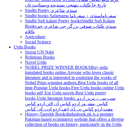
تاريخ جا ڪتاب پنھنجي پسنديده ويبسائيٽ تان
Sindhi Poetry سنڌي شاعري
Sindhi books Safarnama سفرناما
سنڌي ۾ سفرناما
Sindhi Sufi kalam Poetry books
Sindhi Sufi Kalam
Books.سنڌي ڪتاب صوفي بزرگن جي شاعري جو
ڪلام
Agriculture
Social Science
Urdu Books
Seerat UN Nabi
Religious Books
Novel Urdu
NOBEL PRIZE WINNER BOOKS
Buy urdu
translated books online.Anyone who loves classic
literature and is interested in exploring the works of
Nobel Prize-winning authors.Best Urdu books of all
time,Popular Urdu books,Free Urdu books online,Urdu
books pdf,Top Urdu novels,Best Urdu poetry
books,Urdu literature books. سب سے بہترین اردو
کتابیں ,مشہور اردو کتابیں آن لائن اردو کتابیں
مفت,اردو کتابیں پی ڈی ایف,اردو ادب کی کتابیں
History-Tareekh Books
Indusbook.pk is a premier
Pakistan-based ecommerce website that offers a diverse
collection of books on history, particularly in the Urdu