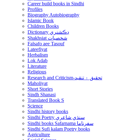
Career build books in Sindhi
Profiles
Biography Autobiography
Islamic Book
Children Books
Dictionary ڊڪشنري
Shakhsiat شخصيات
Falsafo aee Tasouf
Lateefiyat
Herbalism
Lok Adab
Literature
Religious
Research and Criticism-تحقيق ۽ تنقيد
Maholiyat
Short Stories
Sindh Shanasi
Translated Book S
Science
Sindhi history books
Sindhi Poetry سنڌي شاعري
Sindhi books Safarnama سفرناما
Sindhi Sufi kalam Poetry books
Agriculture