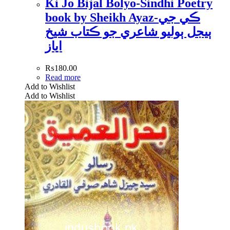
Ki Jo Bijal Bolyo-Sindhi Poetry
book by Sheikh Ayaz-ڪي جي
ٻيجل ٻوليو شاعري جو ڪتاب شيخ
اياز
₨
180.00
Read more
Add to Wishlist
Add to Wishlist