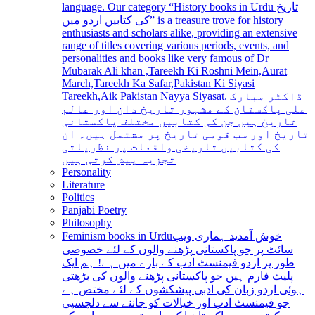
language. Our category “History books in Urdu تاریخ
کی کتابیں اردو میں” is a treasure trove for history
enthusiasts and scholars alike, providing an extensive
range of titles covering various periods, events, and
personalities and books like very famous of Dr
Mubarak Ali khan ,Tareekh Ki Roshni Mein,Aurat
March,Tareekh Ka Safar,Pakistan Ki Siyasi
Tareekh,Aik Pakistan Nayya Siyasat. ڈاکٹر مبارک
علی پاکستان کے مشہور تاریخ دان اور عالم
تاریخ ہیں جن کی کتابیں مختلف پاکستانی
تاریخ اور سب قومی تاریخ پر مشتمل ہیں۔ ان
کی کتابیں تاریخی واقعات پر نظریاتی
تجزیہ پیش کرتی ہیں
Personality
Literature
Politics
Panjabi Poetry
Philosophy
Feminism books in Urdu
خوش آمدید ہماری ویب
سائٹ پر جو پاکستانی پڑھنے والوں کے لئے خصوصی
طور پر اردو فیمنسٹ ادب کے بارے میں ہے! ہم ایک
پلیٹ فارم ہیں جو پاکستانی پڑھنے والوں کی بڑھتی
ہوئی اردو زبان کی ادبی پیشکشوں کے لئے مختص ہے
جو فیمنسٹ ادب اور خیالات کو جاننے سے دلچسپی