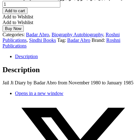
Add to cart
Add to Wishlist
Add to Wishlist
Buy Now
Categories:
Badar Abro
,
Biography Autobiography
,
Roshni
Publications
,
Sindhi Books
Tag:
Badar Abro
Brand:
Roshni
Publications
Description
Description
Jail Ji Diary by Badar Abro from November 1980 to January 1985
Opens in a new window