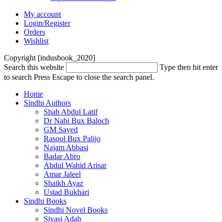
My account
Login/Register
Orders
Wishlist
Copyright [indusbook_2020]
Search this website
Type then hit enter
to search
Press Escape to close the search panel.
Home
Sindhi Authors
Shah Abdul Latif
Dr Nabi Bux Baloch
GM Sayed
Rasool Bux Palijo
Najam Abbasi
Badar Abro
Abdul Wahid Arisar
Amar Jaleel
Shaikh Ayaz
Ustad Bukhari
Sindhi Books
Sindhi Novel Books
Siyasi Adab