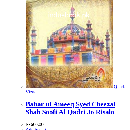
Quick
View
Bahar ul Ameeq Syed Cheezal
Shah Soofi Al Qadri Jo Risalo
₨
600.00
Add to cart