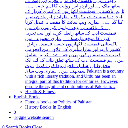
رکھتے ہیں۔ پاکستان ایک ماہر تحریری روایت کے
ساتھ ملک ہے اور اردو اس روایت کا اہم حصہ ہے۔
تاہم، پاکستانی فیمنسٹ لکھاریوں کے کلیدی کردار کے
باوجود، فیمنسٹ ادب کو اکثر نظرانداز اور نادان تصور
کیا گیا ہے۔ ہماری ویب سائٹ کا مقصد یہ تبدیل کرنا
ہے کہ پاکستانی پڑھنے والوں کو اپنی زبان میں
فیمنسٹ ادب کے ساتھ رابطہ کرنے اور اسے تجربہ
کرنے کا موقع مل سکے۔ ہماری مجموعہ میں
پاکستانی فیمنسٹ لکھاریوں جیسے فہمیدہ ریاض،
کشور ناہید اور سارا سلیری کے علاوہ، بین الاقوامی
فیمنسٹ مصنفین کی بھی ترجمہ شدہ کتابیں شامل
ہیں۔ ہم فیمنسٹ ادب کے ساتھ تعلق بنانے کے لئے ایک
محفوظ اور شامل ماحول پیدا کرنے کی اہمیت
سمجھتے ہیں۔ ہماری ویب سائ Pakistan is a country
with a rich literary tradition, and Urdu has been an
integral part of this tradition for centuries. However,
despite the significant contributions of Pakistani…
Health & Fitness
English Books
Famous books on Politics of Pakistan
History Books In English
0
Toggle website search
0
Search Books
Close