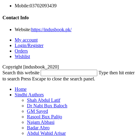
Mobile:
03702093439
Contact Info
Website:
https://indusbook.pk/
My account
Login/Register
Orders
Wishlist
Copyright [indusbook_2020]
Search this website
Type then hit enter
to search
Press Escape to close the search panel.
Home
Sindhi Authors
Shah Abdul Latif
Dr Nabi Bux Baloch
GM Sayed
Rasool Bux Palijo
Najam Abbasi
Badar Abro
Abdul Wahid Arisar