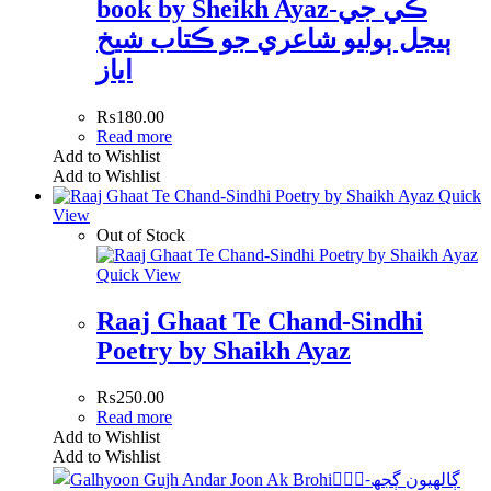
book by Sheikh Ayaz-ڪي جي
ٻيجل ٻوليو شاعري جو ڪتاب شيخ
اياز
₨
180.00
Read more
Add to Wishlist
Add to Wishlist
Quick
View
Out of Stock
Quick View
Raaj Ghaat Te Chand-Sindhi
Poetry by Shaikh Ayaz
₨
250.00
Read more
Add to Wishlist
Add to Wishlist