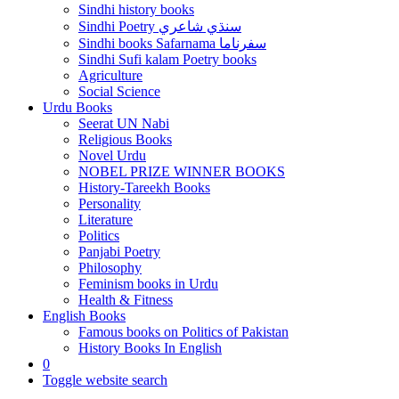
Sindhi history books
Sindhi Poetry سنڌي شاعري
Sindhi books Safarnama سفرناما
Sindhi Sufi kalam Poetry books
Agriculture
Social Science
Urdu Books
Seerat UN Nabi
Religious Books
Novel Urdu
NOBEL PRIZE WINNER BOOKS
History-Tareekh Books
Personality
Literature
Politics
Panjabi Poetry
Philosophy
Feminism books in Urdu
Health & Fitness
English Books
Famous books on Politics of Pakistan
History Books In English
0
Toggle website search