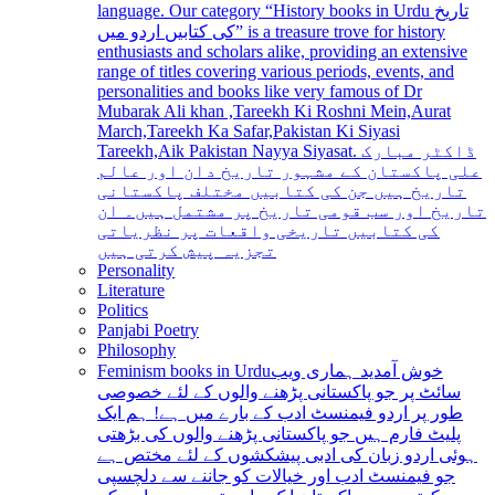
language. Our category “History books in Urdu تاریخ
کی کتابیں اردو میں” is a treasure trove for history
enthusiasts and scholars alike, providing an extensive
range of titles covering various periods, events, and
personalities and books like very famous of Dr
Mubarak Ali khan ,Tareekh Ki Roshni Mein,Aurat
March,Tareekh Ka Safar,Pakistan Ki Siyasi
Tareekh,Aik Pakistan Nayya Siyasat. ڈاکٹر مبارک
علی پاکستان کے مشہور تاریخ دان اور عالم
تاریخ ہیں جن کی کتابیں مختلف پاکستانی
تاریخ اور سب قومی تاریخ پر مشتمل ہیں۔ ان
کی کتابیں تاریخی واقعات پر نظریاتی
تجزیہ پیش کرتی ہیں
Personality
Literature
Politics
Panjabi Poetry
Philosophy
Feminism books in Urdu
خوش آمدید ہماری ویب
سائٹ پر جو پاکستانی پڑھنے والوں کے لئے خصوصی
طور پر اردو فیمنسٹ ادب کے بارے میں ہے! ہم ایک
پلیٹ فارم ہیں جو پاکستانی پڑھنے والوں کی بڑھتی
ہوئی اردو زبان کی ادبی پیشکشوں کے لئے مختص ہے
جو فیمنسٹ ادب اور خیالات کو جاننے سے دلچسپی