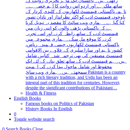
رکھتے ہیں۔ پاکستان ایک ماہر تحریری روایت کے
ساتھ ملک ہے اور اردو اس روایت کا اہم حصہ ہے۔
تاہم، پاکستانی فیمنسٹ لکھاریوں کے کلیدی کردار کے
باوجود، فیمنسٹ ادب کو اکثر نظرانداز اور نادان تصور
کیا گیا ہے۔ ہماری ویب سائٹ کا مقصد یہ تبدیل کرنا
ہے کہ پاکستانی پڑھنے والوں کو اپنی زبان میں
فیمنسٹ ادب کے ساتھ رابطہ کرنے اور اسے تجربہ
کرنے کا موقع مل سکے۔ ہماری مجموعہ میں
پاکستانی فیمنسٹ لکھاریوں جیسے فہمیدہ ریاض،
کشور ناہید اور سارا سلیری کے علاوہ، بین الاقوامی
فیمنسٹ مصنفین کی بھی ترجمہ شدہ کتابیں شامل
ہیں۔ ہم فیمنسٹ ادب کے ساتھ تعلق بنانے کے لئے ایک
محفوظ اور شامل ماحول پیدا کرنے کی اہمیت
سمجھتے ہیں۔ ہماری ویب سائ Pakistan is a country
with a rich literary tradition, and Urdu has been an
integral part of this tradition for centuries. However,
despite the significant contributions of Pakistani…
Health & Fitness
English Books
Famous books on Politics of Pakistan
History Books In English
0
Toggle website search
0
Search Books
Close