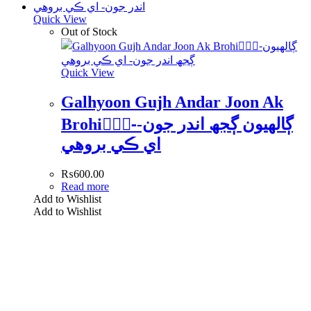
Quick View
Out of Stock
Quick View
Galhyoon Gujh Andar Joon Ak
Brohi-ًًًڳالھيون ڳجھ اندر جون-
اي ڪي بروھي
₨
600.00
Read more
Add to Wishlist
Add to Wishlist