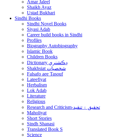
Amar Jaleel
Shaikh Ayaz
Ustad Bukhari
Sindhi Books
Sindhi Novel Books
Siyasi Adab
Career build books in Sindhi
Profiles
Biography Autobiography
Islamic Book
Children Books
Dictionary ڊڪشنري
Shakhsiat شخصيات
Falsafo aee Tasouf
Lateefiyat
Herbalism
Lok Adab
Literature
Religious
Research and Criticism-تحقيق ۽ تنقيد
Maholiyat
Short Stories
Sindh Shanasi
Translated Book S
Science