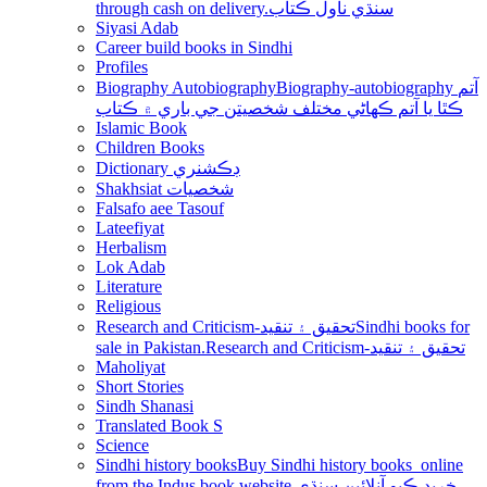
through cash on delivery.سنڌي ناول ڪتاب
Siyasi Adab
Career build books in Sindhi
Profiles
Biography Autobiography
Biography-autobiography آتم
ڪٿا يا آتم ڪھاڻي مختلف شخصيتن جي باري ۾ ڪتاب
Islamic Book
Children Books
Dictionary ڊڪشنري
Shakhsiat شخصيات
Falsafo aee Tasouf
Lateefiyat
Herbalism
Lok Adab
Literature
Religious
Research and Criticism-تحقيق ۽ تنقيد
Sindhi books for
sale in Pakistan.Research and Criticism-تحقيق ۽ تنقيد
Maholiyat
Short Stories
Sindh Shanasi
Translated Book S
Science
Sindhi history books
Buy Sindhi history books online
from the Indus book website.خريد ڪيو آنلائين سنڌي