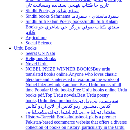
تاريخ جا ڪتاب پنھنجي پسنديده ويبسائيٽ تان
Sindhi Poetry سنڌي شاعري
Sindhi books Safarnama سفرناما
سنڌي ۾ سفرناما
Sindhi Sufi kalam Poetry books
Sindhi Sufi Kalam
Books.سنڌي ڪتاب صوفي بزرگن جي شاعري جو
ڪلام
Agriculture
Social Science
Urdu Books
Seerat UN Nabi
Religious Books
Novel Urdu
NOBEL PRIZE WINNER BOOKS
Buy urdu
translated books online.Anyone who loves classic
literature and is interested in exploring the works of
Nobel Prize-winning authors.Best Urdu books of all
time,Popular Urdu books,Free Urdu books online,Urdu
books pdf,Top Urdu novels,Best Urdu poetry
books,Urdu literature books. سب سے بہترین اردو
کتابیں ,مشہور اردو کتابیں آن لائن اردو کتابیں
مفت,اردو کتابیں پی ڈی ایف,اردو ادب کی کتابیں
History-Tareekh Books
Indusbook.pk is a premier
Pakistan-based ecommerce website that offers a diverse
collection of books on history, particularly in the Urdu