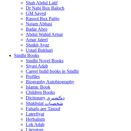
Shah Abdul Latif
Dr Nabi Bux Baloch
GM Sayed
Rasool Bux Palijo
Najam Abbasi
Badar Abro
Abdul Wahid Arisar
Amar Jaleel
Shaikh Ayaz
Ustad Bukhari
Sindhi Books
Sindhi Novel Books
Siyasi Adab
Career build books in Sindhi
Profiles
Biography Autobiography
Islamic Book
Children Books
Dictionary ڊڪشنري
Shakhsiat شخصيات
Falsafo aee Tasouf
Lateefiyat
Herbalism
Lok Adab
Literature