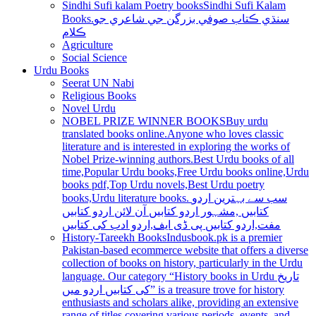
Sindhi Sufi kalam Poetry books
Sindhi Sufi Kalam
Books.سنڌي ڪتاب صوفي بزرگن جي شاعري جو
ڪلام
Agriculture
Social Science
Urdu Books
Seerat UN Nabi
Religious Books
Novel Urdu
NOBEL PRIZE WINNER BOOKS
Buy urdu
translated books online.Anyone who loves classic
literature and is interested in exploring the works of
Nobel Prize-winning authors.Best Urdu books of all
time,Popular Urdu books,Free Urdu books online,Urdu
books pdf,Top Urdu novels,Best Urdu poetry
books,Urdu literature books. سب سے بہترین اردو
کتابیں ,مشہور اردو کتابیں آن لائن اردو کتابیں
مفت,اردو کتابیں پی ڈی ایف,اردو ادب کی کتابیں
History-Tareekh Books
Indusbook.pk is a premier
Pakistan-based ecommerce website that offers a diverse
collection of books on history, particularly in the Urdu
language. Our category “History books in Urdu تاریخ
کی کتابیں اردو میں” is a treasure trove for history
enthusiasts and scholars alike, providing an extensive
range of titles covering various periods, events, and