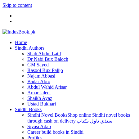
Skip to content
Home
Sindhi Authors
Shah Abdul Latif
Dr Nabi Bux Baloch
GM Sayed
Rasool Bux Palijo
Najam Abbasi
Badar Abro
Abdul Wahid Arisar
Amar Jaleel
Shaikh Ayaz
Ustad Bukhari
Sindhi Books
Sindhi Novel Books
Shop online Sindhi novel books
through cash on delivery.سنڌي ناول ڪتاب
Siyasi Adab
Career build books in Sindhi
Profiles