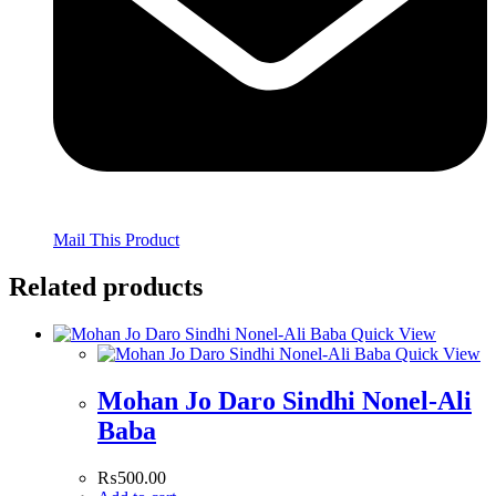
Mail This Product
Related products
Quick View
Quick View
Mohan Jo Daro Sindhi Nonel-Ali
Baba
₨
500.00