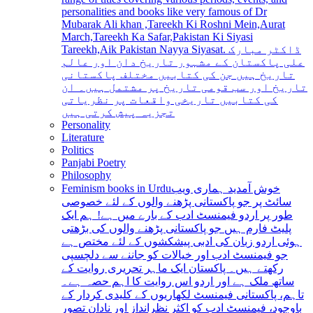
personalities and books like very famous of Dr
Mubarak Ali khan ,Tareekh Ki Roshni Mein,Aurat
March,Tareekh Ka Safar,Pakistan Ki Siyasi
Tareekh,Aik Pakistan Nayya Siyasat. ڈاکٹر مبارک
علی پاکستان کے مشہور تاریخ دان اور عالم
تاریخ ہیں جن کی کتابیں مختلف پاکستانی
تاریخ اور سب قومی تاریخ پر مشتمل ہیں۔ ان
کی کتابیں تاریخی واقعات پر نظریاتی
تجزیہ پیش کرتی ہیں
Personality
Literature
Politics
Panjabi Poetry
Philosophy
Feminism books in Urdu
خوش آمدید ہماری ویب
سائٹ پر جو پاکستانی پڑھنے والوں کے لئے خصوصی
طور پر اردو فیمنسٹ ادب کے بارے میں ہے! ہم ایک
پلیٹ فارم ہیں جو پاکستانی پڑھنے والوں کی بڑھتی
ہوئی اردو زبان کی ادبی پیشکشوں کے لئے مختص ہے
جو فیمنسٹ ادب اور خیالات کو جاننے سے دلچسپی
رکھتے ہیں۔ پاکستان ایک ماہر تحریری روایت کے
ساتھ ملک ہے اور اردو اس روایت کا اہم حصہ ہے۔
تاہم، پاکستانی فیمنسٹ لکھاریوں کے کلیدی کردار کے
باوجود، فیمنسٹ ادب کو اکثر نظرانداز اور نادان تصور