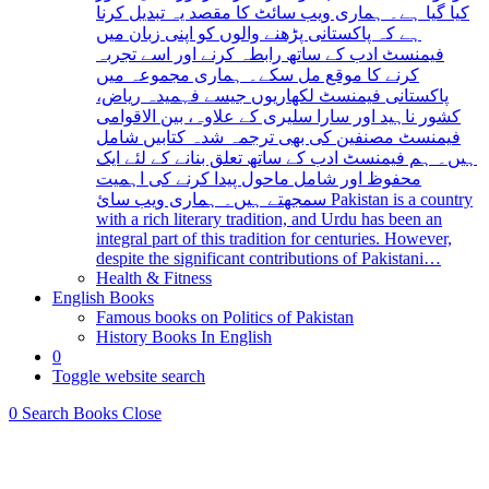
کیا گیا ہے۔ ہماری ویب سائٹ کا مقصد یہ تبدیل کرنا
ہے کہ پاکستانی پڑھنے والوں کو اپنی زبان میں
فیمنسٹ ادب کے ساتھ رابطہ کرنے اور اسے تجربہ
کرنے کا موقع مل سکے۔ ہماری مجموعہ میں
پاکستانی فیمنسٹ لکھاریوں جیسے فہمیدہ ریاض،
کشور ناہید اور سارا سلیری کے علاوہ، بین الاقوامی
فیمنسٹ مصنفین کی بھی ترجمہ شدہ کتابیں شامل
ہیں۔ ہم فیمنسٹ ادب کے ساتھ تعلق بنانے کے لئے ایک
محفوظ اور شامل ماحول پیدا کرنے کی اہمیت
سمجھتے ہیں۔ ہماری ویب سائ Pakistan is a country
with a rich literary tradition, and Urdu has been an
integral part of this tradition for centuries. However,
despite the significant contributions of Pakistani…
Health & Fitness
English Books
Famous books on Politics of Pakistan
History Books In English
0
Toggle website search
0
Search Books
Close