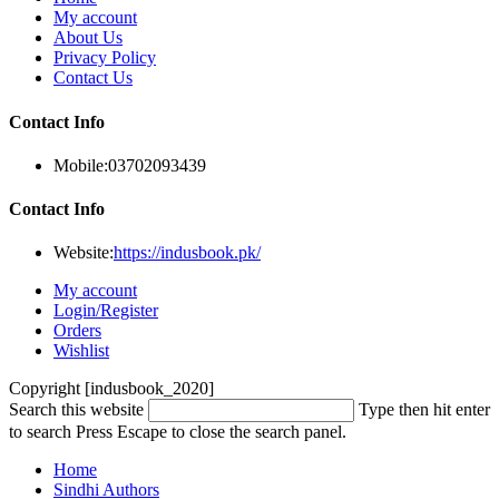
My account
About Us
Privacy Policy
Contact Us
Contact Info
Mobile:
03702093439
Contact Info
Website:
https://indusbook.pk/
My account
Login/Register
Orders
Wishlist
Copyright [indusbook_2020]
Search this website
Type then hit enter
to search
Press Escape to close the search panel.
Home
Sindhi Authors