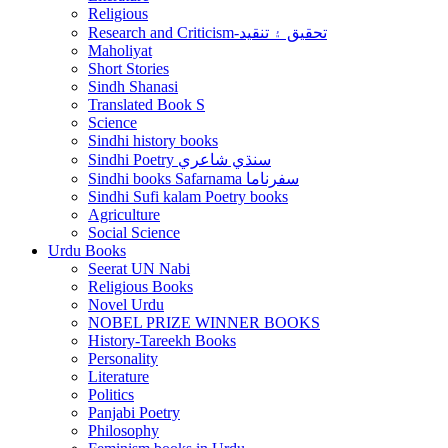
Religious
Research and Criticism-تحقيق ۽ تنقيد
Maholiyat
Short Stories
Sindh Shanasi
Translated Book S
Science
Sindhi history books
Sindhi Poetry سنڌي شاعري
Sindhi books Safarnama سفرناما
Sindhi Sufi kalam Poetry books
Agriculture
Social Science
Urdu Books
Seerat UN Nabi
Religious Books
Novel Urdu
NOBEL PRIZE WINNER BOOKS
History-Tareekh Books
Personality
Literature
Politics
Panjabi Poetry
Philosophy