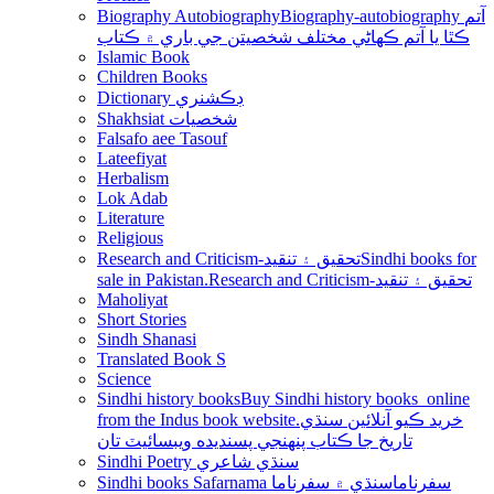
Biography Autobiography
Biography-autobiography آتم
ڪٿا يا آتم ڪھاڻي مختلف شخصيتن جي باري ۾ ڪتاب
Islamic Book
Children Books
Dictionary ڊڪشنري
Shakhsiat شخصيات
Falsafo aee Tasouf
Lateefiyat
Herbalism
Lok Adab
Literature
Religious
Research and Criticism-تحقيق ۽ تنقيد
Sindhi books for
sale in Pakistan.Research and Criticism-تحقيق ۽ تنقيد
Maholiyat
Short Stories
Sindh Shanasi
Translated Book S
Science
Sindhi history books
Buy Sindhi history books online
from the Indus book website.خريد ڪيو آنلائين سنڌي
تاريخ جا ڪتاب پنھنجي پسنديده ويبسائيٽ تان
Sindhi Poetry سنڌي شاعري
Sindhi books Safarnama سفرناما
سنڌي ۾ سفرناما