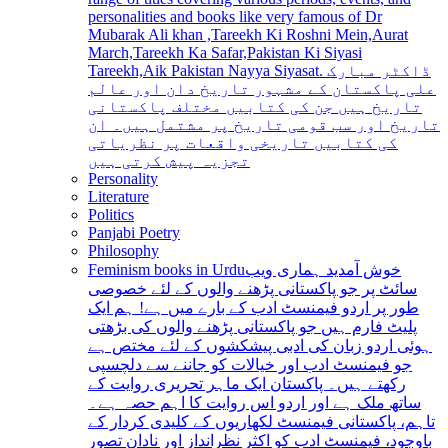
personalities and books like very famous of Dr
Mubarak Ali khan ,Tareekh Ki Roshni Mein,Aurat
March,Tareekh Ka Safar,Pakistan Ki Siyasi
Tareekh,Aik Pakistan Nayya Siyasat. ڈاکٹر مبارک
علی پاکستان کے مشہور تاریخ دان اور عالم
تاریخ ہیں جن کی کتابیں مختلف پاکستانی
تاریخ اور سب قومی تاریخ پر مشتمل ہیں۔ ان
کی کتابیں تاریخی واقعات پر نظریاتی
تجزیہ پیش کرتی ہیں
Personality
Literature
Politics
Panjabi Poetry
Philosophy
Feminism books in Urdu
خوش آمدید ہماری ویب
سائٹ پر جو پاکستانی پڑھنے والوں کے لئے خصوصی
طور پر اردو فیمنسٹ ادب کے بارے میں ہے! ہم ایک
پلیٹ فارم ہیں جو پاکستانی پڑھنے والوں کی بڑھتی
ہوئی اردو زبان کی ادبی پیشکشوں کے لئے مختص ہے
جو فیمنسٹ ادب اور خیالات کو جاننے سے دلچسپی
رکھتے ہیں۔ پاکستان ایک ماہر تحریری روایت کے
ساتھ ملک ہے اور اردو اس روایت کا اہم حصہ ہے۔
تاہم، پاکستانی فیمنسٹ لکھاریوں کے کلیدی کردار کے
باوجود، فیمنسٹ ادب کو اکثر نظرانداز اور نادان تصور