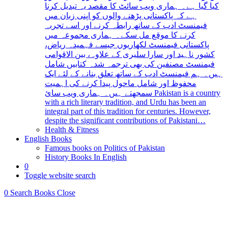
کیا گیا ہے۔ ہماری ویب سائٹ کا مقصد یہ تبدیل کرنا
ہے کہ پاکستانی پڑھنے والوں کو اپنی زبان میں
فیمنسٹ ادب کے ساتھ رابطہ کرنے اور اسے تجربہ
کرنے کا موقع مل سکے۔ ہماری مجموعہ میں
پاکستانی فیمنسٹ لکھاریوں جیسے فہمیدہ ریاض،
کشور ناہید اور سارا سلیری کے علاوہ، بین الاقوامی
فیمنسٹ مصنفین کی بھی ترجمہ شدہ کتابیں شامل
ہیں۔ ہم فیمنسٹ ادب کے ساتھ تعلق بنانے کے لئے ایک
محفوظ اور شامل ماحول پیدا کرنے کی اہمیت
سمجھتے ہیں۔ ہماری ویب سائ Pakistan is a country
with a rich literary tradition, and Urdu has been an
integral part of this tradition for centuries. However,
despite the significant contributions of Pakistani…
Health & Fitness
English Books
Famous books on Politics of Pakistan
History Books In English
0
Toggle website search
0
Search Books
Close