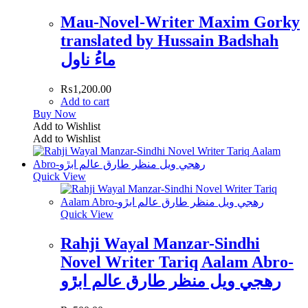
Mau-Novel-Writer Maxim Gorky
translated by Hussain Badshah
ماءُ ناول
₨
1,200.00
Add to cart
Buy Now
Add to Wishlist
Add to Wishlist
Quick View
Quick View
Rahji Wayal Manzar-Sindhi
Novel Writer Tariq Aalam Abro-
رھجي ويل منظر طارق عالم ابڙو