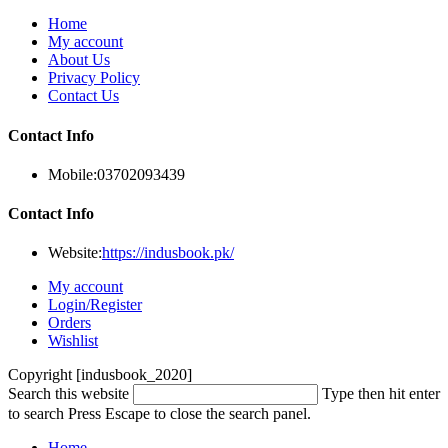
Home
My account
About Us
Privacy Policy
Contact Us
Contact Info
Mobile:
03702093439
Contact Info
Website:
https://indusbook.pk/
My account
Login/Register
Orders
Wishlist
Copyright [indusbook_2020]
Search this website
Type then hit enter
to search
Press Escape to close the search panel.
Home