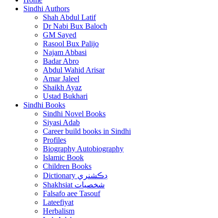
Sindhi Authors
Shah Abdul Latif
Dr Nabi Bux Baloch
GM Sayed
Rasool Bux Palijo
Najam Abbasi
Badar Abro
Abdul Wahid Arisar
Amar Jaleel
Shaikh Ayaz
Ustad Bukhari
Sindhi Books
Sindhi Novel Books
Siyasi Adab
Career build books in Sindhi
Profiles
Biography Autobiography
Islamic Book
Children Books
Dictionary ڊڪشنري
Shakhsiat شخصيات
Falsafo aee Tasouf
Lateefiyat
Herbalism