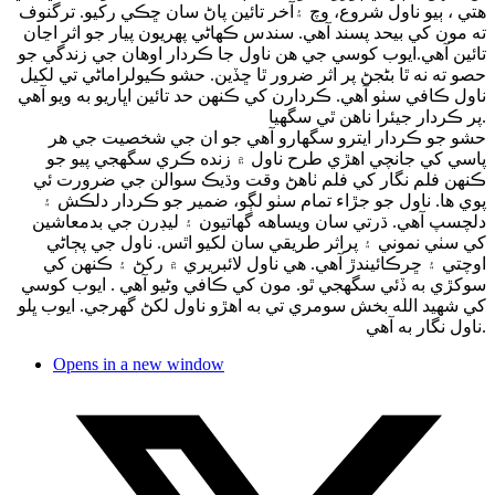
هتي ، ٻيو ناول شروع، وچ ۽آخر تائين پاڻ سان ڇڪي رکيو. ترگنوف
ته مون کي بيحد پسند آهي. سندس ڪهاڻي پهريون پيار جو اثر اڃان
تائين آهي.ايوب کوسي جي هن ناول جا ڪردار اوهان جي زندگي جو
حصو ته نه ٿا بڻجڻ پر اثر ضرور ٿا ڇڏين. حشو ڪيولراماڻي تي لکيل
ناول ڪافي سٺو آهي. ڪردارن کي ڪنهن حد تائين اڀاريو به ويو آهي
پر ڪردار جيئرا ناهن ٿي سگهيا.
حشو جو ڪردار ايترو سگهارو آهي جو ان جي شخصيت جي هر
پاسي کي جانچي اهڙي طرح ناول ۾ زنده ڪري سگهجي پيو جو
ڪنهن فلم نگار کي فلم ٺاهڻ وقت وڌيڪ سوالن جي ضرورت ئي
پوي ها. ناول جو جڙاء تمام سٺو لڳو، ضمير جو ڪردار دلڪش ۽
دلچسپ آهي. ڌرتي سان ويساهه گهاتيون ۽ ليڊرن جي بدمعاشين
کي سٺي نموني ۽ پراثر طريقي سان لکيو اٿس. ناول جي پڄاڻي
اوچتي ۽ ڇرڪائيندڙ آهي. هي ناول لائبريري ۾ رکڻ ۽ ڪنهن کي
سوکڙي به ڏئي سگهجي ٿو. مون کي ڪافي وڻيو آهي . ايوب کوسي
کي شهيد الله بخش سومري تي به اهڙو ناول لکڻ گهرجي. ايوب ڀلو
ناول نگار به آهي.
Opens in a new window