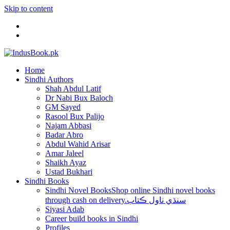
Skip to content
Home
Sindhi Authors
Shah Abdul Latif
Dr Nabi Bux Baloch
GM Sayed
Rasool Bux Palijo
Najam Abbasi
Badar Abro
Abdul Wahid Arisar
Amar Jaleel
Shaikh Ayaz
Ustad Bukhari
Sindhi Books
Sindhi Novel Books
Shop online Sindhi novel books
through cash on delivery.سنڌي ناول ڪتاب
Siyasi Adab
Career build books in Sindhi
Profiles