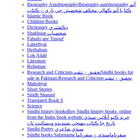
Biography Autobiography
Biography-autobiography آتم
ڪٿا يا آتم ڪھاڻي مختلف شخصيتن جي باري ۾ ڪتاب
Islamic Book
Children Books
Dictionary ڊڪشنري
Shakhsiat شخصيات
Falsafo aee Tasouf
Lateefiyat
Herbalism
Lok Adab
Literature
Religious
Research and Criticism-تحقيق ۽ تنقيد
Sindhi books for
sale in Pakistan.Research and Criticism-تحقيق ۽ تنقيد
Maholiyat
Short Stories
Sindh Shanasi
Translated Book S
Science
Sindhi history books
Buy Sindhi history books online
from the Indus book website.خريد ڪيو آنلائين سنڌي
تاريخ جا ڪتاب پنھنجي پسنديده ويبسائيٽ تان
Sindhi Poetry سنڌي شاعري
Sindhi books Safarnama سفرناما
سنڌي ۾ سفرناما