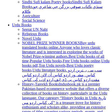
Sindhi Sufi kalam Poetry books
Sindhi Sufi Kalam
Books.سنڌي ڪتاب صوفي بزرگن جي شاعري جو
ڪلام
Agriculture
Social Science
Urdu Books
Seerat UN Nabi
Religious Books
Novel Urdu
NOBEL PRIZE WINNER BOOKS
Buy urdu
translated books online.Anyone who loves classic
literature and is interested in exploring the works of
Nobel Prize-winning authors.Best Urdu books of all
time,Popular Urdu books,Free Urdu books online,Urdu
books pdf,Top Urdu novels,Best Urdu poetry
books,Urdu literature books. سب سے بہترین اردو
کتابیں ,مشہور اردو کتابیں آن لائن اردو کتابیں
مفت,اردو کتابیں پی ڈی ایف,اردو ادب کی کتابیں
History-Tareekh Books
Indusbook.pk is a premier
Pakistan-based ecommerce website that offers a diverse
collection of books on history, particularly in the Urdu
language. Our category “History books in Urdu تاریخ
کی کتابیں اردو میں” is a treasure trove for history
enthusiasts and scholars alike, providing an extensive
range of titles covering various periods, events, and