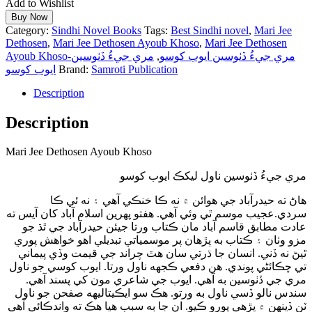
Add to Wishlist
Buy Now
Category:
Sindhi Novel Books
Tags:
Best Sindhi novel
,
Mari Jee
Dethosen
,
Mari Jee Dethosen Ayoub Khoso
,
Mari Jee Dethosen
مري جيءُ ڏٺوسين
,
Ayoub Khoso-مري جيءُ ڏٺوسين ايوب کوسو
ايوب کوسو
Brand:
Samroti Publication
Description
Description
Mari Jee Dethosen Ayoub Khoso
مري جيءُ ڏٺوسين ناول ليکڪ ايوب کوسو
هاڻ ته حيدرآباد جي هوائن ۾ نه ڪا خنڪي آهي ۽ نه ئي ڪا
سردي.عجيب موسم ٿي وئي آهي. هفتو پهرين اسلام آباد کان آيس ته
عادت مطابق قاسم آباد مان ڪتاب ورتا جيئن حيدرآباد جي ٿڌ جو
مزو وٺان ۽ ڪتاب به پڙهان پر موسمياتي تبديلي اهو خواهش پوري
ٿيڻ نه ڏني. انسان جا ڌرتي سان هٿ چراند جي قيمت وڏي پيماني
تي چڪائڻي پوندي. هن دفعي ڪجهه ناول ورتا. ايوب کوسي جو ناول
مري جي ڏٺوسين به آھي. ايوب جي شاعري مون کي پسند آهي.
سندس نالو ڏسي ناول به ورتو. هڪ سو ايڪيتاليهه صفحن جو ناول
ٽن ڏينهن ۾ پڙهي پورو ڪيو. ان جا ٻه سبب هيا هڪ ته واندڪائي آهي