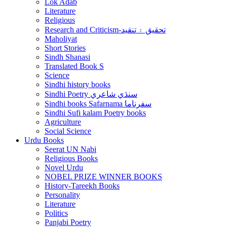
Lok Adab
Literature
Religious
Research and Criticism-تحقيق ۽ تنقيد
Maholiyat
Short Stories
Sindh Shanasi
Translated Book S
Science
Sindhi history books
Sindhi Poetry سنڌي شاعري
Sindhi books Safarnama سفرناما
Sindhi Sufi kalam Poetry books
Agriculture
Social Science
Urdu Books
Seerat UN Nabi
Religious Books
Novel Urdu
NOBEL PRIZE WINNER BOOKS
History-Tareekh Books
Personality
Literature
Politics
Panjabi Poetry