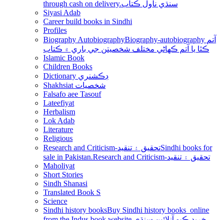
through cash on delivery.سنڌي ناول ڪتاب
Siyasi Adab
Career build books in Sindhi
Profiles
Biography Autobiography
Biography-autobiography آتم
ڪٿا يا آتم ڪھاڻي مختلف شخصيتن جي باري ۾ ڪتاب
Islamic Book
Children Books
Dictionary ڊڪشنري
Shakhsiat شخصيات
Falsafo aee Tasouf
Lateefiyat
Herbalism
Lok Adab
Literature
Religious
Research and Criticism-تحقيق ۽ تنقيد
Sindhi books for
sale in Pakistan.Research and Criticism-تحقيق ۽ تنقيد
Maholiyat
Short Stories
Sindh Shanasi
Translated Book S
Science
Sindhi history books
Buy Sindhi history books online
from the Indus book website.خريد ڪيو آنلائين سنڌي