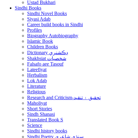
Ustad Bukhari
Sindhi Books
Sindhi Novel Books
Siyasi Adab
Career build books in Sindhi
Profiles
Biography Autobiography
Islamic Book
Children Books
Dictionary ڊڪشنري
Shakhsiat شخصيات
Falsafo aee Tasouf
Lateefiyat
Herbalism
Lok Adab
Literature
Religious
Research and Criticism-تحقيق ۽ تنقيد
Maholiyat
Short Stories
Sindh Shanasi
Translated Book S
Science
Sindhi history books
Sindhi Poetry سنڌي شاعري