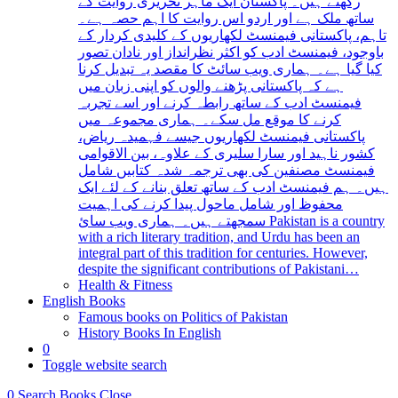
رکھتے ہیں۔ پاکستان ایک ماہر تحریری روایت کے
ساتھ ملک ہے اور اردو اس روایت کا اہم حصہ ہے۔
تاہم، پاکستانی فیمنسٹ لکھاریوں کے کلیدی کردار کے
باوجود، فیمنسٹ ادب کو اکثر نظرانداز اور نادان تصور
کیا گیا ہے۔ ہماری ویب سائٹ کا مقصد یہ تبدیل کرنا
ہے کہ پاکستانی پڑھنے والوں کو اپنی زبان میں
فیمنسٹ ادب کے ساتھ رابطہ کرنے اور اسے تجربہ
کرنے کا موقع مل سکے۔ ہماری مجموعہ میں
پاکستانی فیمنسٹ لکھاریوں جیسے فہمیدہ ریاض،
کشور ناہید اور سارا سلیری کے علاوہ، بین الاقوامی
فیمنسٹ مصنفین کی بھی ترجمہ شدہ کتابیں شامل
ہیں۔ ہم فیمنسٹ ادب کے ساتھ تعلق بنانے کے لئے ایک
محفوظ اور شامل ماحول پیدا کرنے کی اہمیت
سمجھتے ہیں۔ ہماری ویب سائ Pakistan is a country
with a rich literary tradition, and Urdu has been an
integral part of this tradition for centuries. However,
despite the significant contributions of Pakistani…
Health & Fitness
English Books
Famous books on Politics of Pakistan
History Books In English
0
Toggle website search
0
Search Books
Close