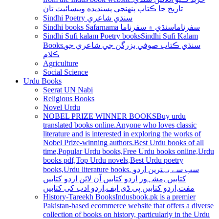
تاريخ جا ڪتاب پنھنجي پسنديده ويبسائيٽ تان
Sindhi Poetry سنڌي شاعري
Sindhi books Safarnama سفرناما
سنڌي ۾ سفرناما
Sindhi Sufi kalam Poetry books
Sindhi Sufi Kalam
Books.سنڌي ڪتاب صوفي بزرگن جي شاعري جو
ڪلام
Agriculture
Social Science
Urdu Books
Seerat UN Nabi
Religious Books
Novel Urdu
NOBEL PRIZE WINNER BOOKS
Buy urdu
translated books online.Anyone who loves classic
literature and is interested in exploring the works of
Nobel Prize-winning authors.Best Urdu books of all
time,Popular Urdu books,Free Urdu books online,Urdu
books pdf,Top Urdu novels,Best Urdu poetry
books,Urdu literature books. سب سے بہترین اردو
کتابیں ,مشہور اردو کتابیں آن لائن اردو کتابیں
مفت,اردو کتابیں پی ڈی ایف,اردو ادب کی کتابیں
History-Tareekh Books
Indusbook.pk is a premier
Pakistan-based ecommerce website that offers a diverse
collection of books on history, particularly in the Urdu