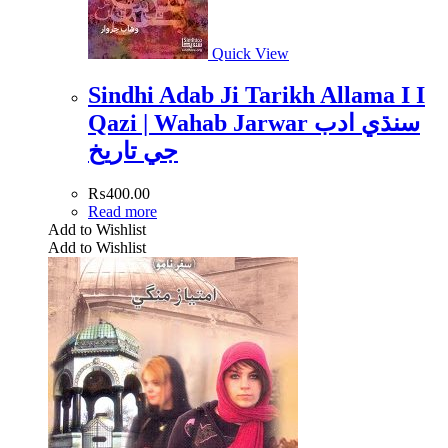
Quick View
Sindhi Adab Ji Tarikh Allama I I
Qazi | Wahab Jarwar سنڌي ادب
جي تاريخ
₨
400.00
Read more
Add to Wishlist
Add to Wishlist