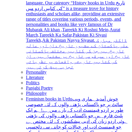
language. Our category “History books in Urdu تاریخ
کی کتابیں اردو میں” is a treasure trove for history
enthusiasts and scholars alike, providing an extensive
range of titles covering various periods, events, and
personalities and books like very famous of Dr
Mubarak Ali khan ,Tareekh Ki Roshni Mein,Aurat
March,Tareekh Ka Safar,Pakistan Ki Siyasi
Tareekh,Aik Pakistan Nayya Siyasat. ڈاکٹر مبارک
علی پاکستان کے مشہور تاریخ دان اور عالم
تاریخ ہیں جن کی کتابیں مختلف پاکستانی
تاریخ اور سب قومی تاریخ پر مشتمل ہیں۔ ان
کی کتابیں تاریخی واقعات پر نظریاتی
تجزیہ پیش کرتی ہیں
Personality
Literature
Politics
Panjabi Poetry
Philosophy
Feminism books in Urdu
خوش آمدید ہماری ویب
سائٹ پر جو پاکستانی پڑھنے والوں کے لئے خصوصی
طور پر اردو فیمنسٹ ادب کے بارے میں ہے! ہم ایک
پلیٹ فارم ہیں جو پاکستانی پڑھنے والوں کی بڑھتی
ہوئی اردو زبان کی ادبی پیشکشوں کے لئے مختص ہے
جو فیمنسٹ ادب اور خیالات کو جاننے سے دلچسپی