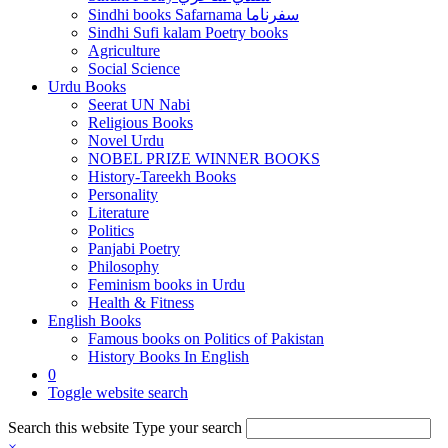
Sindhi books Safarnama سفرناما
Sindhi Sufi kalam Poetry books
Agriculture
Social Science
Urdu Books
Seerat UN Nabi
Religious Books
Novel Urdu
NOBEL PRIZE WINNER BOOKS
History-Tareekh Books
Personality
Literature
Politics
Panjabi Poetry
Philosophy
Feminism books in Urdu
Health & Fitness
English Books
Famous books on Politics of Pakistan
History Books In English
0
Toggle website search
Search this website
Type your search
×