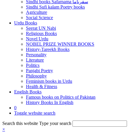
Sindhi books Safarnama سفرناما
Sindhi Sufi kalam Poetry books
Agriculture
Social Science
Urdu Books
Seerat UN Nabi
Religious Books
Novel Urdu
NOBEL PRIZE WINNER BOOKS
History-Tareekh Books
Personality
Literature
Politics
Panjabi Poetry
Philosophy
Feminism books in Urdu
Health & Fitness
English Books
Famous books on Politics of Pakistan
History Books In English
0
Toggle website search
Search this website
Type your search
×