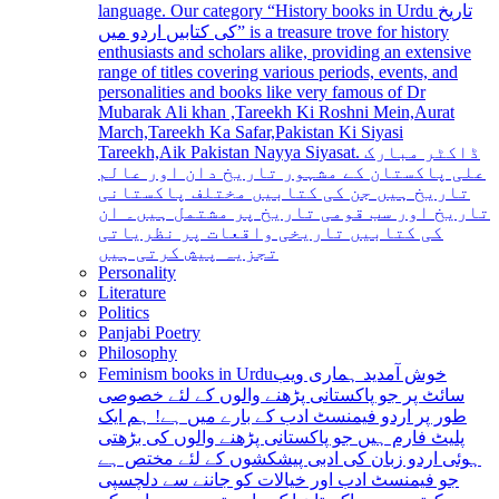
language. Our category “History books in Urdu تاریخ
کی کتابیں اردو میں” is a treasure trove for history
enthusiasts and scholars alike, providing an extensive
range of titles covering various periods, events, and
personalities and books like very famous of Dr
Mubarak Ali khan ,Tareekh Ki Roshni Mein,Aurat
March,Tareekh Ka Safar,Pakistan Ki Siyasi
Tareekh,Aik Pakistan Nayya Siyasat. ڈاکٹر مبارک
علی پاکستان کے مشہور تاریخ دان اور عالم
تاریخ ہیں جن کی کتابیں مختلف پاکستانی
تاریخ اور سب قومی تاریخ پر مشتمل ہیں۔ ان
کی کتابیں تاریخی واقعات پر نظریاتی
تجزیہ پیش کرتی ہیں
Personality
Literature
Politics
Panjabi Poetry
Philosophy
Feminism books in Urdu
خوش آمدید ہماری ویب
سائٹ پر جو پاکستانی پڑھنے والوں کے لئے خصوصی
طور پر اردو فیمنسٹ ادب کے بارے میں ہے! ہم ایک
پلیٹ فارم ہیں جو پاکستانی پڑھنے والوں کی بڑھتی
ہوئی اردو زبان کی ادبی پیشکشوں کے لئے مختص ہے
جو فیمنسٹ ادب اور خیالات کو جاننے سے دلچسپی