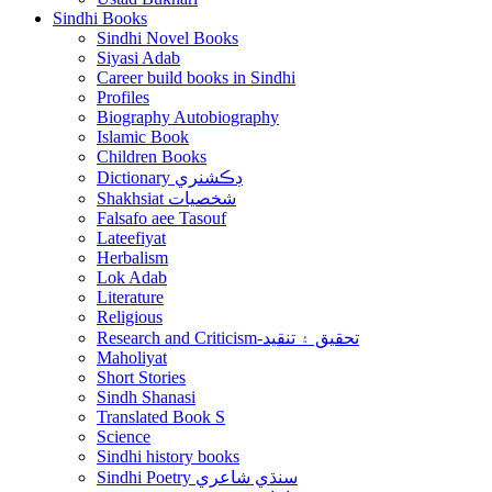
Sindhi Books
Sindhi Novel Books
Siyasi Adab
Career build books in Sindhi
Profiles
Biography Autobiography
Islamic Book
Children Books
Dictionary ڊڪشنري
Shakhsiat شخصيات
Falsafo aee Tasouf
Lateefiyat
Herbalism
Lok Adab
Literature
Religious
Research and Criticism-تحقيق ۽ تنقيد
Maholiyat
Short Stories
Sindh Shanasi
Translated Book S
Science
Sindhi history books
Sindhi Poetry سنڌي شاعري