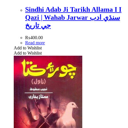
Sindhi Adab Ji Tarikh Allama I I
Qazi | Wahab Jarwar سنڌي ادب
جي تاريخ
₨
400.00
Read more
Add to Wishlist
Add to Wishlist