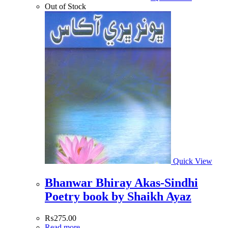
Out of Stock
Quick View
Bhanwar Bhiray Akas-Sindhi
Poetry book by Shaikh Ayaz
₨
275.00
Read more