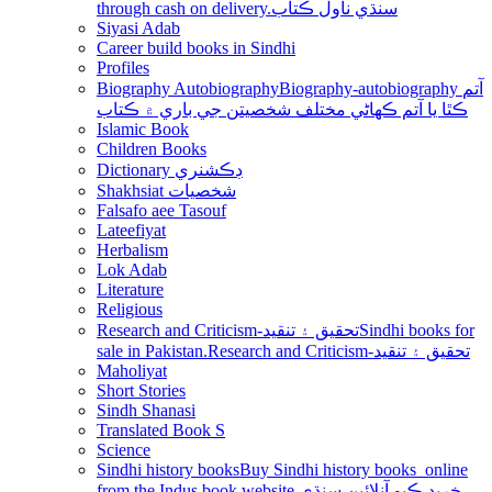
through cash on delivery.سنڌي ناول ڪتاب
Siyasi Adab
Career build books in Sindhi
Profiles
Biography Autobiography
Biography-autobiography آتم
ڪٿا يا آتم ڪھاڻي مختلف شخصيتن جي باري ۾ ڪتاب
Islamic Book
Children Books
Dictionary ڊڪشنري
Shakhsiat شخصيات
Falsafo aee Tasouf
Lateefiyat
Herbalism
Lok Adab
Literature
Religious
Research and Criticism-تحقيق ۽ تنقيد
Sindhi books for
sale in Pakistan.Research and Criticism-تحقيق ۽ تنقيد
Maholiyat
Short Stories
Sindh Shanasi
Translated Book S
Science
Sindhi history books
Buy Sindhi history books online
from the Indus book website.خريد ڪيو آنلائين سنڌي