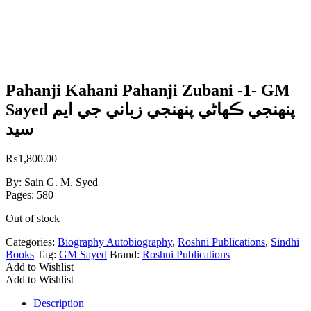
Pahanji Kahani Pahanji Zubani -1- GM
Sayed پنھنجي ڪھاڻي پنھنجي زباني جي ايم
سيد
₨
1,800.00
By: Sain G. M. Syed
Pages: 580
Out of stock
Categories:
Biography Autobiography
,
Roshni Publications
,
Sindhi
Books
Tag:
GM Sayed
Brand:
Roshni Publications
Add to Wishlist
Add to Wishlist
Description