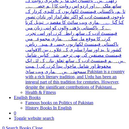
رکھتے ہیں۔ پاکستان ایک ماہر تحریری روایت کے
ساتھ ملک ہے اور اردو اس روایت کا اہم حصہ ہے۔
تاہم، پاکستانی فیمنسٹ لکھاریوں کے کلیدی کردار کے
باوجود، فیمنسٹ ادب کو اکثر نظرانداز اور نادان تصور
کیا گیا ہے۔ ہماری ویب سائٹ کا مقصد یہ تبدیل کرنا
ہے کہ پاکستانی پڑھنے والوں کو اپنی زبان میں
فیمنسٹ ادب کے ساتھ رابطہ کرنے اور اسے تجربہ
کرنے کا موقع مل سکے۔ ہماری مجموعہ میں
پاکستانی فیمنسٹ لکھاریوں جیسے فہمیدہ ریاض،
کشور ناہید اور سارا سلیری کے علاوہ، بین الاقوامی
فیمنسٹ مصنفین کی بھی ترجمہ شدہ کتابیں شامل
ہیں۔ ہم فیمنسٹ ادب کے ساتھ تعلق بنانے کے لئے ایک
محفوظ اور شامل ماحول پیدا کرنے کی اہمیت
سمجھتے ہیں۔ ہماری ویب سائ Pakistan is a country
with a rich literary tradition, and Urdu has been an
integral part of this tradition for centuries. However,
despite the significant contributions of Pakistani…
Health & Fitness
English Books
Famous books on Politics of Pakistan
History Books In English
0
Toggle website search
0
Search Books
Close