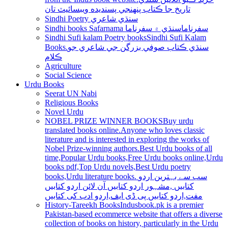
تاريخ جا ڪتاب پنھنجي پسنديده ويبسائيٽ تان
Sindhi Poetry سنڌي شاعري
Sindhi books Safarnama سفرناما
سنڌي ۾ سفرناما
Sindhi Sufi kalam Poetry books
Sindhi Sufi Kalam
Books.سنڌي ڪتاب صوفي بزرگن جي شاعري جو
ڪلام
Agriculture
Social Science
Urdu Books
Seerat UN Nabi
Religious Books
Novel Urdu
NOBEL PRIZE WINNER BOOKS
Buy urdu
translated books online.Anyone who loves classic
literature and is interested in exploring the works of
Nobel Prize-winning authors.Best Urdu books of all
time,Popular Urdu books,Free Urdu books online,Urdu
books pdf,Top Urdu novels,Best Urdu poetry
books,Urdu literature books. سب سے بہترین اردو
کتابیں ,مشہور اردو کتابیں آن لائن اردو کتابیں
مفت,اردو کتابیں پی ڈی ایف,اردو ادب کی کتابیں
History-Tareekh Books
Indusbook.pk is a premier
Pakistan-based ecommerce website that offers a diverse
collection of books on history, particularly in the Urdu