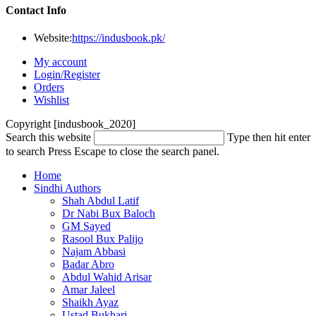
Contact Info
Website:
https://indusbook.pk/
My account
Login/Register
Orders
Wishlist
Copyright [indusbook_2020]
Search this website
Type then hit enter
to search
Press Escape to close the search panel.
Home
Sindhi Authors
Shah Abdul Latif
Dr Nabi Bux Baloch
GM Sayed
Rasool Bux Palijo
Najam Abbasi
Badar Abro
Abdul Wahid Arisar
Amar Jaleel
Shaikh Ayaz
Ustad Bukhari