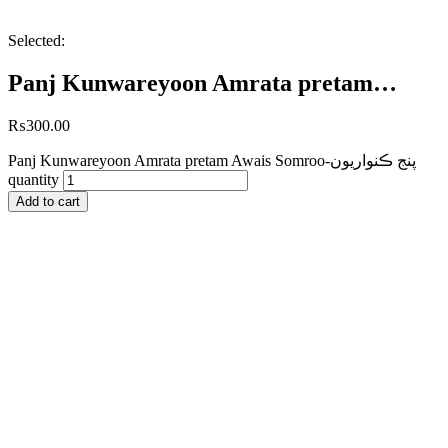
Selected:
Panj Kunwareyoon Amrata pretam…
₨
300.00
Panj Kunwareyoon Amrata pretam Awais Somroo-پنج ڪنواريون
quantity
Add to cart