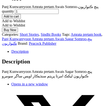
Panj Kunwareyoon Amrata pretam Awais Somroo-پنج ڪنواريون
quantity
Add to cart
Add to Wishlist
Add to Wishlist
Buy Now
Categories:
Short Stories
,
Sindhi Books
Tags:
Amrata pretam book
,
Panj Kunwareyoon Amrata pretam Awais Sagar Somroo-پنج
ڪنواريون
Brand:
Peacock Publisher
Description
Description
Panj Kunwareyoon Amrata pretam Awais Sagar Somroo-پنج
ڪنواريون ليکڪ امرتا پريتم سنڌيڪار اويس ساگر سومرو
Opens in a new window