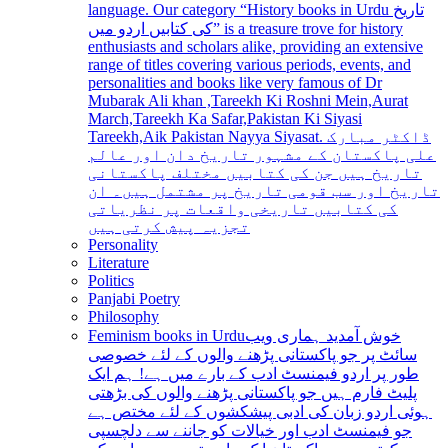
language. Our category “History books in Urdu تاریخ
کی کتابیں اردو میں” is a treasure trove for history
enthusiasts and scholars alike, providing an extensive
range of titles covering various periods, events, and
personalities and books like very famous of Dr
Mubarak Ali khan ,Tareekh Ki Roshni Mein,Aurat
March,Tareekh Ka Safar,Pakistan Ki Siyasi
Tareekh,Aik Pakistan Nayya Siyasat. ڈاکٹر مبارک
علی پاکستان کے مشہور تاریخ دان اور عالم
تاریخ ہیں جن کی کتابیں مختلف پاکستانی
تاریخ اور سب قومی تاریخ پر مشتمل ہیں۔ ان
کی کتابیں تاریخی واقعات پر نظریاتی
تجزیہ پیش کرتی ہیں
Personality
Literature
Politics
Panjabi Poetry
Philosophy
Feminism books in Urdu
خوش آمدید ہماری ویب
سائٹ پر جو پاکستانی پڑھنے والوں کے لئے خصوصی
طور پر اردو فیمنسٹ ادب کے بارے میں ہے! ہم ایک
پلیٹ فارم ہیں جو پاکستانی پڑھنے والوں کی بڑھتی
ہوئی اردو زبان کی ادبی پیشکشوں کے لئے مختص ہے
جو فیمنسٹ ادب اور خیالات کو جاننے سے دلچسپی