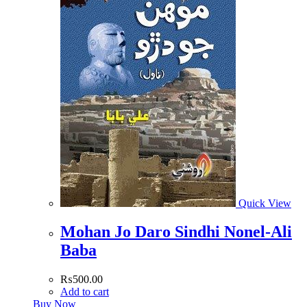
Quick View
Mohan Jo Daro Sindhi Nonel-Ali
Baba
₨
500.00
Add to cart
Buy Now