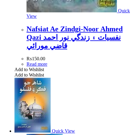
Quick
View
Nafsiat Ae Zindgi-Noor Ahmed
Qazi نفسيات ۽ زندگي نور احمد
قاضي مورائي
₨
150.00
Read more
Add to Wishlist
Add to Wishlist
Quick View