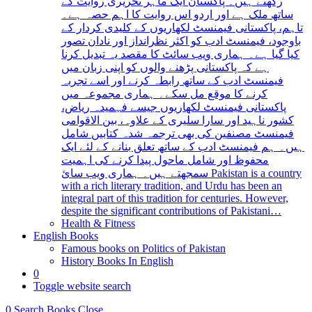
رکھتے ہیں۔ پاکستان ایک ماہر تحریری روایت کے
ساتھ ملک ہے اور اردو اس روایت کا اہم حصہ ہے۔
تاہم، پاکستانی فیمنسٹ لکھاریوں کے کلیدی کردار کے
باوجود، فیمنسٹ ادب کو اکثر نظرانداز اور نادان تصور
کیا گیا ہے۔ ہماری ویب سائٹ کا مقصد یہ تبدیل کرنا
ہے کہ پاکستانی پڑھنے والوں کو اپنی زبان میں
فیمنسٹ ادب کے ساتھ رابطہ کرنے اور اسے تجربہ
کرنے کا موقع مل سکے۔ ہماری مجموعہ میں
پاکستانی فیمنسٹ لکھاریوں جیسے فہمیدہ ریاض،
کشور ناہید اور سارا سلیری کے علاوہ، بین الاقوامی
فیمنسٹ مصنفین کی بھی ترجمہ شدہ کتابیں شامل
ہیں۔ ہم فیمنسٹ ادب کے ساتھ تعلق بنانے کے لئے ایک
محفوظ اور شامل ماحول پیدا کرنے کی اہمیت
سمجھتے ہیں۔ ہماری ویب سائ Pakistan is a country
with a rich literary tradition, and Urdu has been an
integral part of this tradition for centuries. However,
despite the significant contributions of Pakistani…
Health & Fitness
English Books
Famous books on Politics of Pakistan
History Books In English
0
Toggle website search
0
Search Books
Close