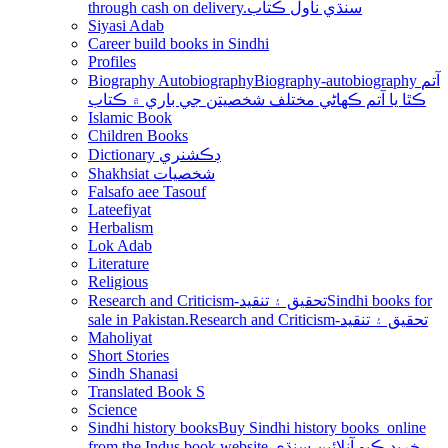
through cash on delivery.سنڌي ناول ڪتاب
Siyasi Adab
Career build books in Sindhi
Profiles
Biography Autobiography
Biography-autobiography آتم
ڪٿا يا آتم ڪھاڻي مختلف شخصيتن جي باري ۾ ڪتاب
Islamic Book
Children Books
Dictionary ڊڪشنري
Shakhsiat شخصيات
Falsafo aee Tasouf
Lateefiyat
Herbalism
Lok Adab
Literature
Religious
Research and Criticism-تحقيق ۽ تنقيد
Sindhi books for
sale in Pakistan.Research and Criticism-تحقيق ۽ تنقيد
Maholiyat
Short Stories
Sindh Shanasi
Translated Book S
Science
Sindhi history books
Buy Sindhi history books online
from the Indus book website.خريد ڪيو آنلائين سنڌي