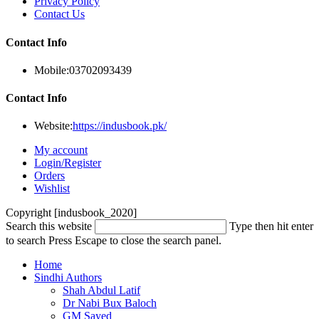
Privacy Policy
Contact Us
Contact Info
Mobile:
03702093439
Contact Info
Website:
https://indusbook.pk/
My account
Login/Register
Orders
Wishlist
Copyright [indusbook_2020]
Search this website
Type then hit enter
to search
Press Escape to close the search panel.
Home
Sindhi Authors
Shah Abdul Latif
Dr Nabi Bux Baloch
GM Sayed