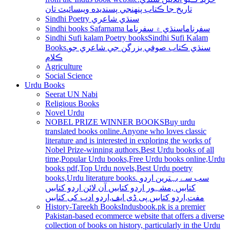
تاريخ جا ڪتاب پنھنجي پسنديده ويبسائيٽ تان
Sindhi Poetry سنڌي شاعري
Sindhi books Safarnama سفرناما
سنڌي ۾ سفرناما
Sindhi Sufi kalam Poetry books
Sindhi Sufi Kalam
Books.سنڌي ڪتاب صوفي بزرگن جي شاعري جو
ڪلام
Agriculture
Social Science
Urdu Books
Seerat UN Nabi
Religious Books
Novel Urdu
NOBEL PRIZE WINNER BOOKS
Buy urdu
translated books online.Anyone who loves classic
literature and is interested in exploring the works of
Nobel Prize-winning authors.Best Urdu books of all
time,Popular Urdu books,Free Urdu books online,Urdu
books pdf,Top Urdu novels,Best Urdu poetry
books,Urdu literature books. سب سے بہترین اردو
کتابیں ,مشہور اردو کتابیں آن لائن اردو کتابیں
مفت,اردو کتابیں پی ڈی ایف,اردو ادب کی کتابیں
History-Tareekh Books
Indusbook.pk is a premier
Pakistan-based ecommerce website that offers a diverse
collection of books on history, particularly in the Urdu