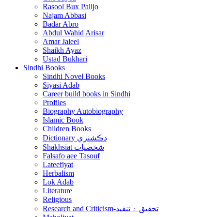
Rasool Bux Palijo
Najam Abbasi
Badar Abro
Abdul Wahid Arisar
Amar Jaleel
Shaikh Ayaz
Ustad Bukhari
Sindhi Books
Sindhi Novel Books
Siyasi Adab
Career build books in Sindhi
Profiles
Biography Autobiography
Islamic Book
Children Books
Dictionary ڊڪشنري
Shakhsiat شخصيات
Falsafo aee Tasouf
Lateefiyat
Herbalism
Lok Adab
Literature
Religious
Research and Criticism-تحقيق ۽ تنقيد