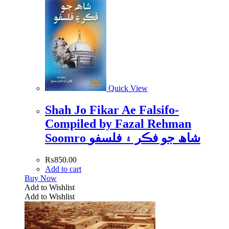
Quick View
Shah Jo Fikar Ae Falsifo-
Compiled by Fazal Rehman
Soomro شاھ جو فڪر ۽ فلسفو
₨
850.00
Add to cart
Buy Now
Add to Wishlist
Add to Wishlist