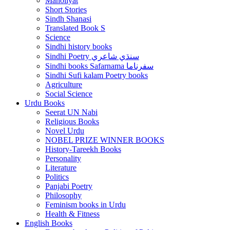
Maholiyat
Short Stories
Sindh Shanasi
Translated Book S
Science
Sindhi history books
Sindhi Poetry سنڌي شاعري
Sindhi books Safarnama سفرناما
Sindhi Sufi kalam Poetry books
Agriculture
Social Science
Urdu Books
Seerat UN Nabi
Religious Books
Novel Urdu
NOBEL PRIZE WINNER BOOKS
History-Tareekh Books
Personality
Literature
Politics
Panjabi Poetry
Philosophy
Feminism books in Urdu
Health & Fitness
English Books