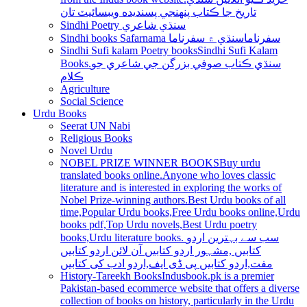
تاريخ جا ڪتاب پنھنجي پسنديده ويبسائيٽ تان
Sindhi Poetry سنڌي شاعري
Sindhi books Safarnama سفرناما
سنڌي ۾ سفرناما
Sindhi Sufi kalam Poetry books
Sindhi Sufi Kalam
Books.سنڌي ڪتاب صوفي بزرگن جي شاعري جو
ڪلام
Agriculture
Social Science
Urdu Books
Seerat UN Nabi
Religious Books
Novel Urdu
NOBEL PRIZE WINNER BOOKS
Buy urdu
translated books online.Anyone who loves classic
literature and is interested in exploring the works of
Nobel Prize-winning authors.Best Urdu books of all
time,Popular Urdu books,Free Urdu books online,Urdu
books pdf,Top Urdu novels,Best Urdu poetry
books,Urdu literature books. سب سے بہترین اردو
کتابیں ,مشہور اردو کتابیں آن لائن اردو کتابیں
مفت,اردو کتابیں پی ڈی ایف,اردو ادب کی کتابیں
History-Tareekh Books
Indusbook.pk is a premier
Pakistan-based ecommerce website that offers a diverse
collection of books on history, particularly in the Urdu