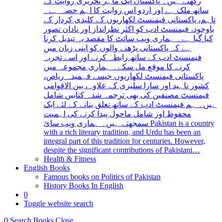
رکھتے ہیں۔ پاکستان ایک ماہر تحریری روایت کے
ساتھ ملک ہے اور اردو اس روایت کا اہم حصہ ہے۔
تاہم، پاکستانی فیمنسٹ لکھاریوں کے کلیدی کردار کے
باوجود، فیمنسٹ ادب کو اکثر نظرانداز اور نادان تصور
کیا گیا ہے۔ ہماری ویب سائٹ کا مقصد یہ تبدیل کرنا
ہے کہ پاکستانی پڑھنے والوں کو اپنی زبان میں
فیمنسٹ ادب کے ساتھ رابطہ کرنے اور اسے تجربہ
کرنے کا موقع مل سکے۔ ہماری مجموعہ میں
پاکستانی فیمنسٹ لکھاریوں جیسے فہمیدہ ریاض،
کشور ناہید اور سارا سلیری کے علاوہ، بین الاقوامی
فیمنسٹ مصنفین کی بھی ترجمہ شدہ کتابیں شامل
ہیں۔ ہم فیمنسٹ ادب کے ساتھ تعلق بنانے کے لئے ایک
محفوظ اور شامل ماحول پیدا کرنے کی اہمیت
سمجھتے ہیں۔ ہماری ویب سائ Pakistan is a country
with a rich literary tradition, and Urdu has been an
integral part of this tradition for centuries. However,
despite the significant contributions of Pakistani…
Health & Fitness
English Books
Famous books on Politics of Pakistan
History Books In English
0
Toggle website search
0
Search Books
Close