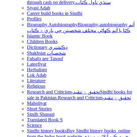
through cash on delivery.سنڌي ناول ڪتاب
Siyasi Adab
Career build books in Sindhi
Profiles
Biography Autobiography
Biography-autobiography آتم
ڪٿا يا آتم ڪھاڻي مختلف شخصيتن جي باري ۾ ڪتاب
Islamic Book
Children Books
Dictionary ڊڪشنري
Shakhsiat شخصيات
Falsafo aee Tasouf
Lateefiyat
Herbalism
Lok Adab
Literature
Religious
Research and Criticism-تحقيق ۽ تنقيد
Sindhi books for
sale in Pakistan.Research and Criticism-تحقيق ۽ تنقيد
Maholiyat
Short Stories
Sindh Shanasi
Translated Book S
Science
Sindhi history books
Buy Sindhi history books online
from the Indus book website.خريد ڪيو آنلائين سنڌي