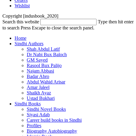
Orders
Wishlist
Copyright [indusbook_2020]
Search this website
Type then hit enter
to search
Press Escape to close the search panel.
Home
Sindhi Authors
Shah Abdul Latif
Dr Nabi Bux Baloch
GM Sayed
Rasool Bux Palijo
Najam Abbasi
Badar Abro
Abdul Wahid Arisar
Amar Jaleel
Shaikh Ayaz
Ustad Bukhari
Sindhi Books
Sindhi Novel Books
Siyasi Adab
Career build books in Sindhi
Profiles
Biography Autobiography