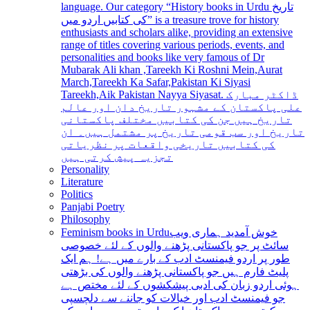
language. Our category “History books in Urdu تاریخ
کی کتابیں اردو میں” is a treasure trove for history
enthusiasts and scholars alike, providing an extensive
range of titles covering various periods, events, and
personalities and books like very famous of Dr
Mubarak Ali khan ,Tareekh Ki Roshni Mein,Aurat
March,Tareekh Ka Safar,Pakistan Ki Siyasi
Tareekh,Aik Pakistan Nayya Siyasat. ڈاکٹر مبارک
علی پاکستان کے مشہور تاریخ دان اور عالم
تاریخ ہیں جن کی کتابیں مختلف پاکستانی
تاریخ اور سب قومی تاریخ پر مشتمل ہیں۔ ان
کی کتابیں تاریخی واقعات پر نظریاتی
تجزیہ پیش کرتی ہیں
Personality
Literature
Politics
Panjabi Poetry
Philosophy
Feminism books in Urdu
خوش آمدید ہماری ویب
سائٹ پر جو پاکستانی پڑھنے والوں کے لئے خصوصی
طور پر اردو فیمنسٹ ادب کے بارے میں ہے! ہم ایک
پلیٹ فارم ہیں جو پاکستانی پڑھنے والوں کی بڑھتی
ہوئی اردو زبان کی ادبی پیشکشوں کے لئے مختص ہے
جو فیمنسٹ ادب اور خیالات کو جاننے سے دلچسپی