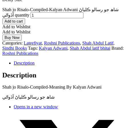
Shah jo Risalo-Compiled-Kalyan Adwani شاھ جو رسالو ڪلياڻ
آڏواڻي quantity
Add to cart
Add to Wishlist
Add to Wishlist
Buy Now
Categories:
Lateefiyat
,
Roshni Publications
,
Shah Abdul Latif
,
Sindhi Books
Tags:
Kalyan Adwani
,
Shah Abdul latif bhitai
Brand:
Roshni Publications
Description
Description
Shah jo Risalo-Compiled-Meaning By Kalyan Adwani
شاھ جو رسالو ڪلياڻ آڏواڻي
Opens in a new window