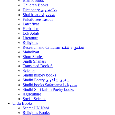
Islamic Book
Children Books
Dictionary ڊڪشنري
Shakhsiat شخصيات
Falsafo aee Tasouf
Lateefiyat
Herbalism
Lok Adab
Literature
Religious
Research and Criticism-تحقيق ۽ تنقيد
Maholiyat
Short Stories
Sindh Shanasi
Translated Book S
Science
Sindhi history books
Sindhi Poetry سنڌي شاعري
Sindhi books Safarnama سفرناما
Sindhi Sufi kalam Poetry books
Agriculture
Social Science
Urdu Books
Seerat UN Nabi
Religious Books