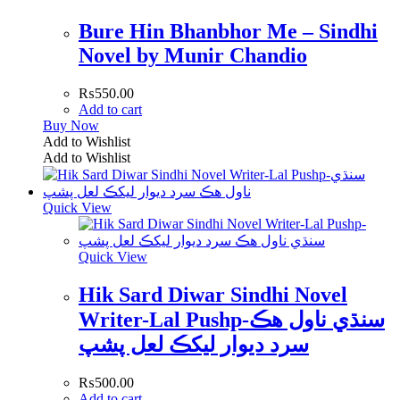
Bure Hin Bhanbhor Me – Sindhi
Novel by Munir Chandio
₨
550.00
Add to cart
Buy Now
Add to Wishlist
Add to Wishlist
Quick View
Quick View
Hik Sard Diwar Sindhi Novel
Writer-Lal Pushp-سنڌي ناول ھڪ
سرد ديوار ليکڪ لعل پشپ
₨
500.00
Add to cart