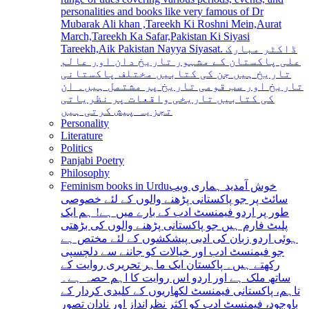
personalities and books like very famous of Dr
Mubarak Ali khan ,Tareekh Ki Roshni Mein,Aurat
March,Tareekh Ka Safar,Pakistan Ki Siyasi
Tareekh,Aik Pakistan Nayya Siyasat. ڈاکٹر مبارک
علی پاکستان کے مشہور تاریخ دان اور عالم
تاریخ ہیں جن کی کتابیں مختلف پاکستانی
تاریخ اور سب قومی تاریخ پر مشتمل ہیں۔ ان
کی کتابیں تاریخی واقعات پر نظریاتی
تجزیہ پیش کرتی ہیں
Personality
Literature
Politics
Panjabi Poetry
Philosophy
Feminism books in Urdu
خوش آمدید ہماری ویب
سائٹ پر جو پاکستانی پڑھنے والوں کے لئے خصوصی
طور پر اردو فیمنسٹ ادب کے بارے میں ہے! ہم ایک
پلیٹ فارم ہیں جو پاکستانی پڑھنے والوں کی بڑھتی
ہوئی اردو زبان کی ادبی پیشکشوں کے لئے مختص ہے
جو فیمنسٹ ادب اور خیالات کو جاننے سے دلچسپی
رکھتے ہیں۔ پاکستان ایک ماہر تحریری روایت کے
ساتھ ملک ہے اور اردو اس روایت کا اہم حصہ ہے۔
تاہم، پاکستانی فیمنسٹ لکھاریوں کے کلیدی کردار کے
باوجود، فیمنسٹ ادب کو اکثر نظرانداز اور نادان تصور