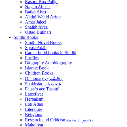
Rasool Bux Palijo
Najam Abbasi
Badar Abro
Abdul Wahid Arisar
Amar Jaleel
Shaikh Ayaz
Ustad Bukhari
Sindhi Books
Sindhi Novel Books
Siyasi Adab
Career build books in Sindhi
Profiles
Biography Autobiography
Islamic Book
Children Books
Dictionary ڊڪشنري
Shakhsiat شخصيات
Falsafo aee Tasouf
Lateefiyat
Herbalism
Lok Adab
Literature
Religious
Research and Criticism-تحقيق ۽ تنقيد
Maholiyat