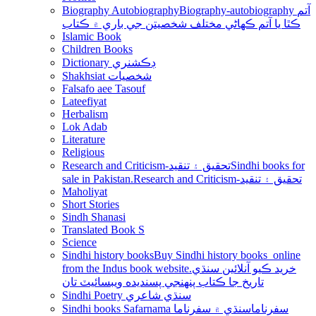
Biography Autobiography
Biography-autobiography آتم
ڪٿا يا آتم ڪھاڻي مختلف شخصيتن جي باري ۾ ڪتاب
Islamic Book
Children Books
Dictionary ڊڪشنري
Shakhsiat شخصيات
Falsafo aee Tasouf
Lateefiyat
Herbalism
Lok Adab
Literature
Religious
Research and Criticism-تحقيق ۽ تنقيد
Sindhi books for
sale in Pakistan.Research and Criticism-تحقيق ۽ تنقيد
Maholiyat
Short Stories
Sindh Shanasi
Translated Book S
Science
Sindhi history books
Buy Sindhi history books online
from the Indus book website.خريد ڪيو آنلائين سنڌي
تاريخ جا ڪتاب پنھنجي پسنديده ويبسائيٽ تان
Sindhi Poetry سنڌي شاعري
Sindhi books Safarnama سفرناما
سنڌي ۾ سفرناما