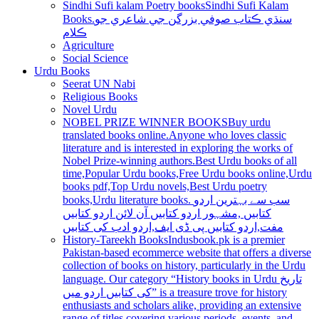
Sindhi Sufi kalam Poetry books
Sindhi Sufi Kalam
Books.سنڌي ڪتاب صوفي بزرگن جي شاعري جو
ڪلام
Agriculture
Social Science
Urdu Books
Seerat UN Nabi
Religious Books
Novel Urdu
NOBEL PRIZE WINNER BOOKS
Buy urdu
translated books online.Anyone who loves classic
literature and is interested in exploring the works of
Nobel Prize-winning authors.Best Urdu books of all
time,Popular Urdu books,Free Urdu books online,Urdu
books pdf,Top Urdu novels,Best Urdu poetry
books,Urdu literature books. سب سے بہترین اردو
کتابیں ,مشہور اردو کتابیں آن لائن اردو کتابیں
مفت,اردو کتابیں پی ڈی ایف,اردو ادب کی کتابیں
History-Tareekh Books
Indusbook.pk is a premier
Pakistan-based ecommerce website that offers a diverse
collection of books on history, particularly in the Urdu
language. Our category “History books in Urdu تاریخ
کی کتابیں اردو میں” is a treasure trove for history
enthusiasts and scholars alike, providing an extensive
range of titles covering various periods, events, and