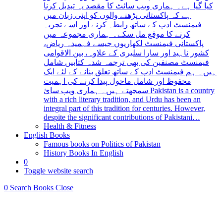
کیا گیا ہے۔ ہماری ویب سائٹ کا مقصد یہ تبدیل کرنا
ہے کہ پاکستانی پڑھنے والوں کو اپنی زبان میں
فیمنسٹ ادب کے ساتھ رابطہ کرنے اور اسے تجربہ
کرنے کا موقع مل سکے۔ ہماری مجموعہ میں
پاکستانی فیمنسٹ لکھاریوں جیسے فہمیدہ ریاض،
کشور ناہید اور سارا سلیری کے علاوہ، بین الاقوامی
فیمنسٹ مصنفین کی بھی ترجمہ شدہ کتابیں شامل
ہیں۔ ہم فیمنسٹ ادب کے ساتھ تعلق بنانے کے لئے ایک
محفوظ اور شامل ماحول پیدا کرنے کی اہمیت
سمجھتے ہیں۔ ہماری ویب سائ Pakistan is a country
with a rich literary tradition, and Urdu has been an
integral part of this tradition for centuries. However,
despite the significant contributions of Pakistani…
Health & Fitness
English Books
Famous books on Politics of Pakistan
History Books In English
0
Toggle website search
0
Search Books
Close