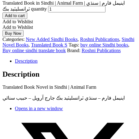
Translated Book in Sindhi | Animal Farm | اينيمل فارم | سنڌي
ٽرانسليٽيد بڪ quantity
Add to cart
Add to Wishlist
Add to Wishlist
Buy Now
Categories:
New Added Sindhi Books
,
Roshni Publications
,
Sindhi
Novel Books
,
Translated Book S
Tags:
buy online Sindhi books
,
Buy online sindhi translate book
Brand:
Roshni Publications
Description
Description
Translated Book Novel in Sindhi | Animal Farm
اينيمل فارم – سنڌي ٽرانسليٽيد بڪ جارج آرويل – حبيب سنائي
Opens in a new window