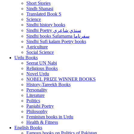
Short Stories
Sindh Shanasi
Translated Book S
Science
Sindhi history books
Sindhi Poetry سنڌي شاعري
Sindhi books Safarnama سفرناما
Sindhi Sufi kalam Poetry books
Agriculture
Social Science
Urdu Books
Seerat UN Nabi
Religious Books
Novel Urdu
NOBEL PRIZE WINNER BOOKS
History-Tareekh Books
Personality
Literature
Politics
Panjabi Poetry
Philosophy
Feminism books in Urdu
Health & Fitness
English Books
Famous books on Politics of Pakistan