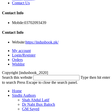
Contact Us
Contact Info
Mobile:
03702093439
Contact Info
Website:
https://indusbook.pk/
My account
Login/Register
Orders
Wishlist
Copyright [indusbook_2020]
Search this website
Type then hit enter
to search
Press Escape to close the search panel.
Home
Sindhi Authors
Shah Abdul Latif
Dr Nabi Bux Baloch
GM Sayed