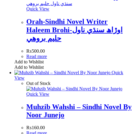
Quick View
Orah-Sindhi Novel Writer
Haleem Brohi-اوڙاھ سنڌي ناول
حليم بروھي
₨
500.00
Read more
Add to Wishlist
Add to Wishlist
Quick
View
Out of Stock
Quick View
Muhzib Wahshi – Sindhi Novel By
Noor Junejo
₨
160.00
Read more