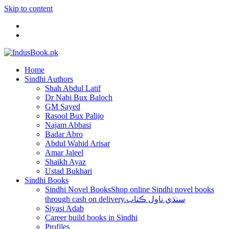
Skip to content
Home
Sindhi Authors
Shah Abdul Latif
Dr Nabi Bux Baloch
GM Sayed
Rasool Bux Palijo
Najam Abbasi
Badar Abro
Abdul Wahid Arisar
Amar Jaleel
Shaikh Ayaz
Ustad Bukhari
Sindhi Books
Sindhi Novel Books
Shop online Sindhi novel books
through cash on delivery.سنڌي ناول ڪتاب
Siyasi Adab
Career build books in Sindhi
Profiles