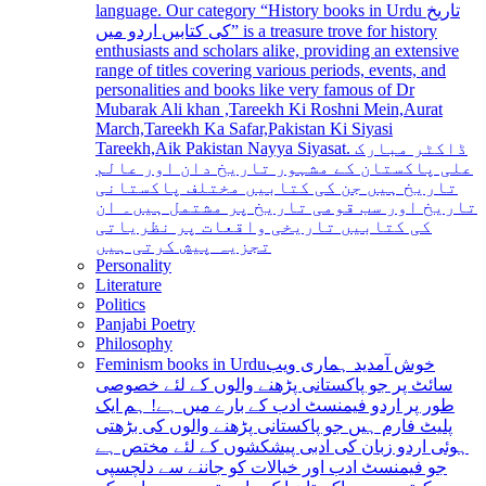
language. Our category “History books in Urdu تاریخ
کی کتابیں اردو میں” is a treasure trove for history
enthusiasts and scholars alike, providing an extensive
range of titles covering various periods, events, and
personalities and books like very famous of Dr
Mubarak Ali khan ,Tareekh Ki Roshni Mein,Aurat
March,Tareekh Ka Safar,Pakistan Ki Siyasi
Tareekh,Aik Pakistan Nayya Siyasat. ڈاکٹر مبارک
علی پاکستان کے مشہور تاریخ دان اور عالم
تاریخ ہیں جن کی کتابیں مختلف پاکستانی
تاریخ اور سب قومی تاریخ پر مشتمل ہیں۔ ان
کی کتابیں تاریخی واقعات پر نظریاتی
تجزیہ پیش کرتی ہیں
Personality
Literature
Politics
Panjabi Poetry
Philosophy
Feminism books in Urdu
خوش آمدید ہماری ویب
سائٹ پر جو پاکستانی پڑھنے والوں کے لئے خصوصی
طور پر اردو فیمنسٹ ادب کے بارے میں ہے! ہم ایک
پلیٹ فارم ہیں جو پاکستانی پڑھنے والوں کی بڑھتی
ہوئی اردو زبان کی ادبی پیشکشوں کے لئے مختص ہے
جو فیمنسٹ ادب اور خیالات کو جاننے سے دلچسپی