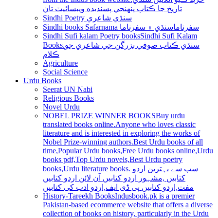
تاريخ جا ڪتاب پنھنجي پسنديده ويبسائيٽ تان
Sindhi Poetry سنڌي شاعري
Sindhi books Safarnama سفرناما
سنڌي ۾ سفرناما
Sindhi Sufi kalam Poetry books
Sindhi Sufi Kalam
Books.سنڌي ڪتاب صوفي بزرگن جي شاعري جو
ڪلام
Agriculture
Social Science
Urdu Books
Seerat UN Nabi
Religious Books
Novel Urdu
NOBEL PRIZE WINNER BOOKS
Buy urdu
translated books online.Anyone who loves classic
literature and is interested in exploring the works of
Nobel Prize-winning authors.Best Urdu books of all
time,Popular Urdu books,Free Urdu books online,Urdu
books pdf,Top Urdu novels,Best Urdu poetry
books,Urdu literature books. سب سے بہترین اردو
کتابیں ,مشہور اردو کتابیں آن لائن اردو کتابیں
مفت,اردو کتابیں پی ڈی ایف,اردو ادب کی کتابیں
History-Tareekh Books
Indusbook.pk is a premier
Pakistan-based ecommerce website that offers a diverse
collection of books on history, particularly in the Urdu