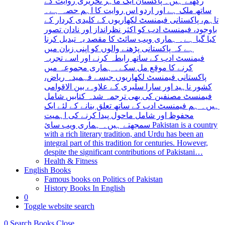
رکھتے ہیں۔ پاکستان ایک ماہر تحریری روایت کے
ساتھ ملک ہے اور اردو اس روایت کا اہم حصہ ہے۔
تاہم، پاکستانی فیمنسٹ لکھاریوں کے کلیدی کردار کے
باوجود، فیمنسٹ ادب کو اکثر نظرانداز اور نادان تصور
کیا گیا ہے۔ ہماری ویب سائٹ کا مقصد یہ تبدیل کرنا
ہے کہ پاکستانی پڑھنے والوں کو اپنی زبان میں
فیمنسٹ ادب کے ساتھ رابطہ کرنے اور اسے تجربہ
کرنے کا موقع مل سکے۔ ہماری مجموعہ میں
پاکستانی فیمنسٹ لکھاریوں جیسے فہمیدہ ریاض،
کشور ناہید اور سارا سلیری کے علاوہ، بین الاقوامی
فیمنسٹ مصنفین کی بھی ترجمہ شدہ کتابیں شامل
ہیں۔ ہم فیمنسٹ ادب کے ساتھ تعلق بنانے کے لئے ایک
محفوظ اور شامل ماحول پیدا کرنے کی اہمیت
سمجھتے ہیں۔ ہماری ویب سائ Pakistan is a country
with a rich literary tradition, and Urdu has been an
integral part of this tradition for centuries. However,
despite the significant contributions of Pakistani…
Health & Fitness
English Books
Famous books on Politics of Pakistan
History Books In English
0
Toggle website search
0
Search Books
Close