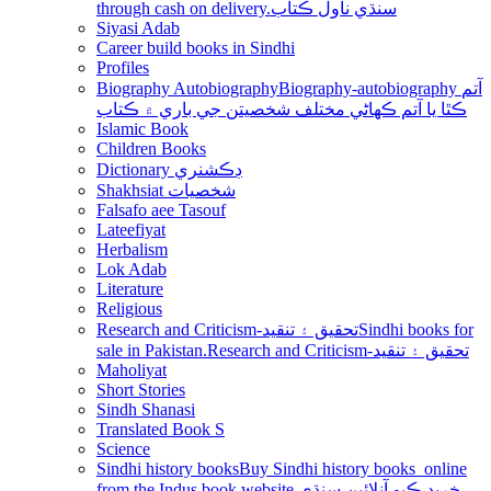
through cash on delivery.سنڌي ناول ڪتاب
Siyasi Adab
Career build books in Sindhi
Profiles
Biography Autobiography
Biography-autobiography آتم
ڪٿا يا آتم ڪھاڻي مختلف شخصيتن جي باري ۾ ڪتاب
Islamic Book
Children Books
Dictionary ڊڪشنري
Shakhsiat شخصيات
Falsafo aee Tasouf
Lateefiyat
Herbalism
Lok Adab
Literature
Religious
Research and Criticism-تحقيق ۽ تنقيد
Sindhi books for
sale in Pakistan.Research and Criticism-تحقيق ۽ تنقيد
Maholiyat
Short Stories
Sindh Shanasi
Translated Book S
Science
Sindhi history books
Buy Sindhi history books online
from the Indus book website.خريد ڪيو آنلائين سنڌي