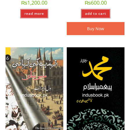
₨
1,200.00
₨
600.00
read more
add to cart
Buy Now