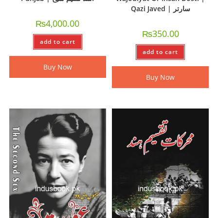
Qazi Javed | سارتر
₨
4,000.00
₨
350.00
add to cart
add to cart
Buy Now
Buy Now