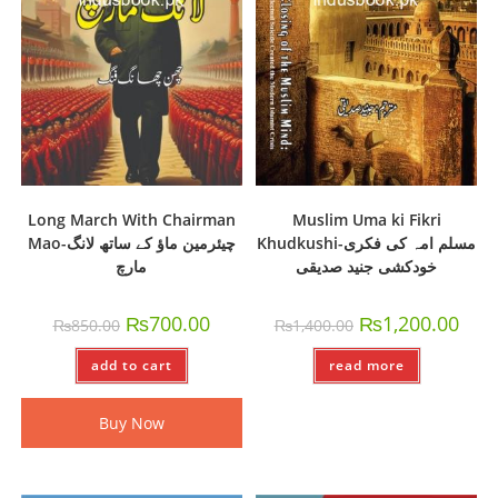
Long March With Chairman
Muslim Uma ki Fikri
Khudkushi-مسلم امہ کی فکری
Mao-چیئرمین ماؤ کے ساتھ لانگ
خودکشی جنید صدیقی
مارچ
₨
700.00
₨
1,200.00
₨
850.00
₨
1,400.00
add to cart
read more
Buy Now