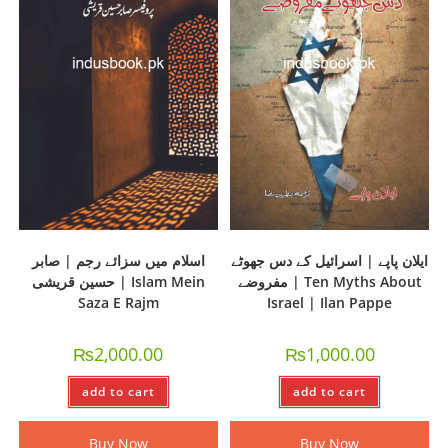
ایلان پاپے | اسرائیل کے دس جھوٹے
اسلام میں سزائے رجم | صابر
مفروضے | Ten Myths About
حسین قریشی | Islam Mein
Saza E Rajm
Israel | Ilan Pappe
₨
2,000.00
₨
1,000.00
add to cart
add to cart
Buy Now
Buy Now