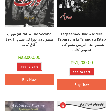
عورت (Aurat) – The Second
Taqseem-e-Hind – Idrees
Sex | سیمون دی بووا کی شہرہ
Tabassum ki Tahqiqati Kitab
| تقسیم ہند – ادریس تبسم کی
آفاق کتاب
تحقیقی کتاب
₨
3,000.00
₨
1,200.00
add to cart
add to cart
Buy Now
Buy Now