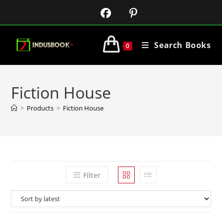
Search Books
0
Fiction House
>
Products
>
Fiction House
Filter