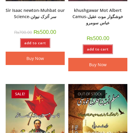
Sir Isaac newton-Muhbat our
khushgawar Mot Albert
Camus-خوشگوار موت عقيل
Science-سر آئزک نیوٹن
عباس سومرو
₨
500.00
₨
700.00
₨
500.00
add to cart
add to cart
Buy Now
Buy Now
SALE!
OUT OF STOCK