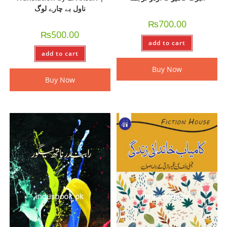
ناول بے چارے لوگ
₨
700.00
₨
500.00
add to cart
add to cart
Buy Now
Buy Now