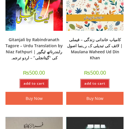
Gitanjali by Rabindranath
کامیاب خاندانی زندگی – فیملی
Tagore – Urdu Translation by
لائف کی تبدیلی کے رہنما اصول |
Niaz Fathpuri | رابندرناتھ ٹیگور
Maulana Waheed Ud Din
کی “گیتانجلی” – اردو ترجمہ
Khan
₨
500.00
₨
500.00
add to cart
add to cart
Buy Now
Buy Now