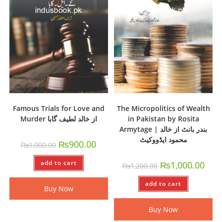
Famous Trials for Love and
The Micropolitics of Wealth
Murder از خالد لطیف گابا
in Pakistan by Rosita
Armytage | بندر بانٹ از خالد
محمود ایڈووکیٹ
₨
900.00
₨
1,000.00
add to cart
₨
1,000.00
₨
1,200.00
add to cart
Buy Now
Buy Now