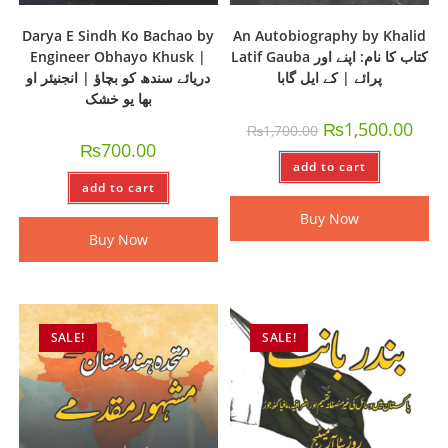
Darya E Sindh Ko Bachao by
An Autobiography by Khalid
Engineer Obhayo Khusk |
Latif Gauba کتاب کا نام: اپنے اور
پرائے | کے ایل گابا
دریائے سندھ کو بچاؤ | انجنیئر او
بھا یو خشک
₨
1,500.00
₨
1,700.00
₨
700.00
add to cart
add to cart
Buy Now
Buy Now
SALE!
SALE!