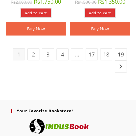
₨
1,750.00
₨
1,350.00
₨
2,000.00
₨
1,500.00
add to cart
add to cart
Buy Now
Buy Now
1
2
3
4
…
17
18
19
Your Favorite Bookstore!