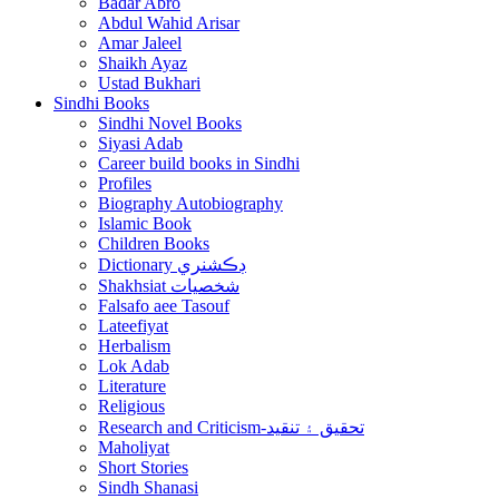
Badar Abro
Abdul Wahid Arisar
Amar Jaleel
Shaikh Ayaz
Ustad Bukhari
Sindhi Books
Sindhi Novel Books
Siyasi Adab
Career build books in Sindhi
Profiles
Biography Autobiography
Islamic Book
Children Books
Dictionary ڊڪشنري
Shakhsiat شخصيات
Falsafo aee Tasouf
Lateefiyat
Herbalism
Lok Adab
Literature
Religious
Research and Criticism-تحقيق ۽ تنقيد
Maholiyat
Short Stories
Sindh Shanasi