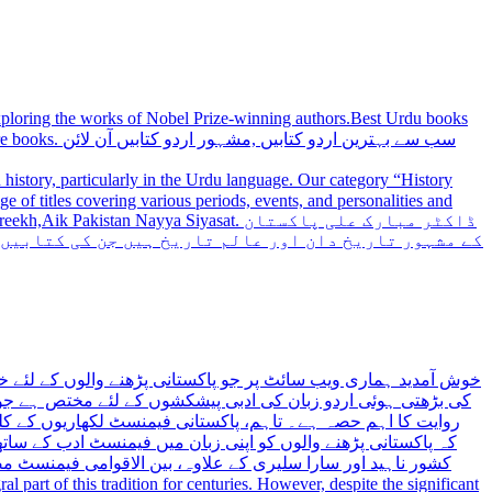
 exploring the works of Nobel Prize-winning authors.Best Urdu books
سب سے بہترین
history, particularly in the Urdu language. Our category “History
 Nayya Siyasat. ڈاکٹر مبارک علی پاکستان
کے مشہور تاریخ دان اور عالم تاریخ ہیں جن کی کتابیں
خوش آمدید ہماری ویب سائٹ پر جو پاکستانی پڑھنے والوں کے لئے خ
کی بڑھتی ہوئی اردو زبان کی ادبی پیشکشوں کے لئے مختص ہے جو 
روایت کا اہم حصہ ہے۔ تاہم، پاکستانی فیمنسٹ لکھاریوں کے کلید
کہ پاکستانی پڑھنے والوں کو اپنی زبان میں فیمنسٹ ادب کے س،
کشور ناہید اور سارا سلیری کے علاوہ، بین الاقوامی فیمنسٹ 