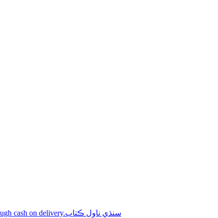
Shop online Sindhi novel books through cash on delivery.سنڌي ناول ڪتاب