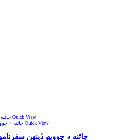
Quick View
Quick View
چائنه ۾ چوويھ ڏينھن سفرنامون قربان منگي