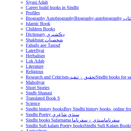
Siyasi Adab
Career build books in Sindhi
Profiles
Biography Autobiography
Biogr
Islamic Book
Children Books
Dictionary ڊڪشنري
Shakhsiat شخصيات
Falsafo aee Tasouf
Lateefiyat
Herbalism
Lok Adab
Literature
Religious
Research and Criticism-تحقيق ۽ تنقيد
Maholiyat
Short Stories
Sindh Shanasi
Translated Book S
Science
Sindhi history books
Sindhi Poetry سنڌي شاعري
Sindhi books Safarnama سفرناما
سنڌي ۾ سفرناما
Sindhi Sufi kalam Poetry books
Agriculture