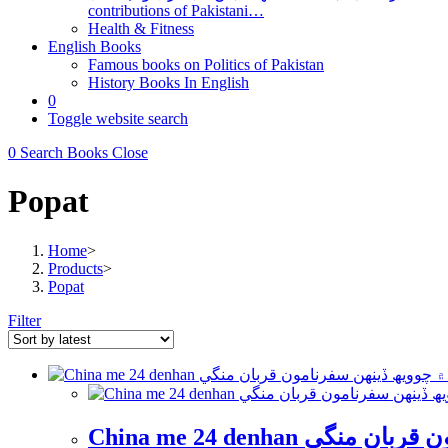
contributions of Pakistani…
Health & Fitness
English Books
Famous books on Politics of Pakistan
History Books In English
0
Toggle website search
0
Search Books
Close
Popat
Home
>
Products
>
Popat
Filter
China me 24 denhan 