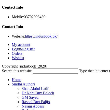
Contact Info
Mobile:
03702093439
Contact Info
Website:
https://indusbook.pk/
My account
Login/Register
Orders
Wishlist
Copyright [indusbook_2020]
Search this website
Type then hit enter 
Home
Sindhi Authors
Shah Abdul Latif
Dr Nabi Bux Baloch
GM Sayed
Rasool Bux Palijo
Najam Abbasi