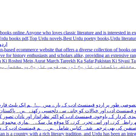
 books online.Anyone who loves classic literature and is interested in
du novels,Best Urdu poetry books,Urdu literature books.  اردو کتابیں ,مشہور اردو کتابیں آن لائن
اردو
n-based ecommerce website that offers a diverse collection of books on 
hni Mein,Aurat March,Tareekh Ka Safar,Pakistan Ki Siyasi Tareekh,Aik Pakistan
 مختلف پاکستانی تاریخ اور سب قومی تاریخ پر مشتمل ہی
صوصی طور پر اردو فیمنسٹ ادب کے بارے میں ہے! ہم ایک پلیٹ فارم 
فیمنسٹ ادب اور خیالات کو جاننے سے دلچسپی رکھتے ہیں۔ پاکستان 
ی کردار کے باوجود، فیمنسٹ ادب کو اکثر نظرانداز اور نادان تصور ک
اتھ رابطہ کرنے اور اسے تجربہ کرنے کا موقع مل سکے۔ ہماری مجمو
مصنفین کی بھی ترجمہ شدہ کتابیں شامل ہیں۔ ہم فیمنسٹ ادب کے سات