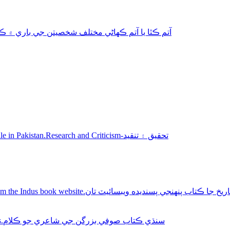
aphy-autobiography آتم ڪٿا يا آتم ڪھاڻي مختلف شخصيتن جي باري ۾ ڪتاب
Sindhi books for sale in Pakistan.Research and Criticism-تحقيق ۽ تنقيد
Buy Sindhi history books online from the Indus book website.سنديده ويبسائيٽ تان
Sindhi Sufi Kalam Books.سنڌي ڪتاب صوفي بزرگن جي شاعري جو ڪلام