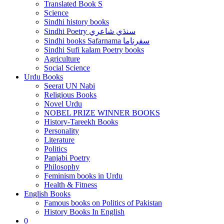
Translated Book S
Science
Sindhi history books
Sindhi Poetry سنڌي شاعري
Sindhi books Safarnama سفرناما
Sindhi Sufi kalam Poetry books
Agriculture
Social Science
Urdu Books
Seerat UN Nabi
Religious Books
Novel Urdu
NOBEL PRIZE WINNER BOOKS
History-Tareekh Books
Personality
Literature
Politics
Panjabi Poetry
Philosophy
Feminism books in Urdu
Health & Fitness
English Books
Famous books on Politics of Pakistan
History Books In English
0