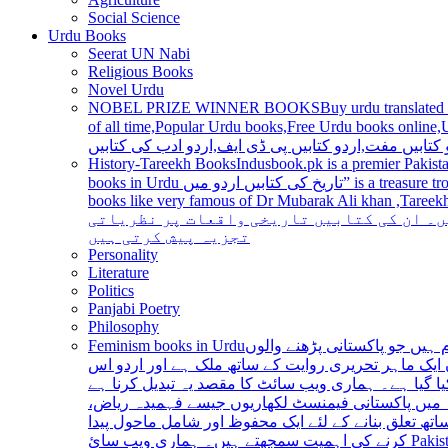
Social Science
Urdu Books
Seerat UN Nabi
Religious Books
Novel Urdu
NOBEL PRIZE WINNER BOOKS
Buy urdu translated
of all time,Popular Urdu books,Free Urdu books online,Urdu books pdf,Top Ur
 کتابیں مفت,اردو کتابیں پی ڈی ایف,اردو ادب کی کتابیں
History-Tareekh Books
Indusbook.pk is a premier Pakista
books in Urdu تاریخ کی کتابیں اردو میں” is a treasure trove for history enthusiasts and scholars alike, providing an extensive range of titles covering various periods, events, and personalities and
books like very famous of Dr Mubarak Ali khan ,Tareekh Ki Ros
ں۔ ان کی کتابیں تاریخی واقعات پر نظریاتی
تجزیہ پیش کرتی ہیں
Personality
Literature
Politics
Panjabi Poetry
Philosophy
Feminism books in Urdu
ہیں جو پاکستانی پڑھنے والوں
ایک ماہر تحریری روایت کے ساتھ ملک ہے اور اردو اس
یا گیا ہے۔ ہماری ویب سائٹ کا مقصد یہ تبدیل کرنا ہے
عہ میں پاکستانی فیمنسٹ لکھاریوں جیسے فہمیدہ ریاض
ھ تعلق بنانے کے لئے ایک محفوظ اور شامل ماحول پیدا
کرنے کی اہمیت سمجھتے ہیں۔ ہماری ویب سائ Pakistan is a country with a rich literary tradition, and Urdu has been an integral part of this tradition for centuries. However, despite the significant