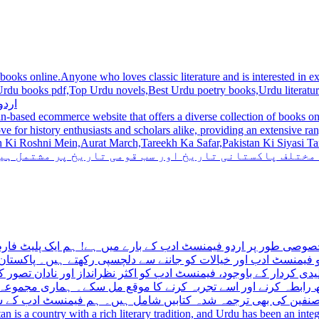
 books online.Anyone who loves classic literature and is interested in
du novels,Best Urdu poetry books,Urdu literature books.  اردو کتابیں ,مشہور اردو کتابیں آن لائن
اردو
n-based ecommerce website that offers a diverse collection of books on 
hni Mein,Aurat March,Tareekh Ka Safar,Pakistan Ki Siyasi Tareekh,Aik Pakistan
 مختلف پاکستانی تاریخ اور سب قومی تاریخ پر مشتمل ہی
صوصی طور پر اردو فیمنسٹ ادب کے بارے میں ہے! ہم ایک پلیٹ فارم 
فیمنسٹ ادب اور خیالات کو جاننے سے دلچسپی رکھتے ہیں۔ پاکستان 
ی کردار کے باوجود، فیمنسٹ ادب کو اکثر نظرانداز اور نادان تصور ک
اتھ رابطہ کرنے اور اسے تجربہ کرنے کا موقع مل سکے۔ ہماری مجمو
مصنفین کی بھی ترجمہ شدہ کتابیں شامل ہیں۔ ہم فیمنسٹ ادب کے سات