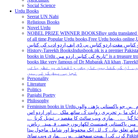
Social Science
Urdu Books
Seerat UN Nabi
Religious Books
Novel Urdu
NOBEL PRIZE WINNER BOOKS
Buy urdu translated
of all time,Popular Urdu books,Free Urdu books online,Urdu books pdf,Top Ur
 کتابیں مفت,اردو کتابیں پی ڈی ایف,اردو ادب کی کتابیں
History-Tareekh Books
Indusbook.pk is a premier Pakista
books in Urdu تاریخ کی کتابیں اردو میں” is a treasure trove for history enthusiasts and scholars alike, providing an extensive range of titles covering various periods, events, and personalities and
books like very famous of Dr Mubarak Ali khan ,Tareekh Ki Ros
ں۔ ان کی کتابیں تاریخی واقعات پر نظریاتی
تجزیہ پیش کرتی ہیں
Personality
Literature
Politics
Panjabi Poetry
Philosophy
Feminism books in Urdu
ہیں جو پاکستانی پڑھنے والوں
ایک ماہر تحریری روایت کے ساتھ ملک ہے اور اردو اس
یا گیا ہے۔ ہماری ویب سائٹ کا مقصد یہ تبدیل کرنا ہے
عہ میں پاکستانی فیمنسٹ لکھاریوں جیسے فہمیدہ ریاض
ھ تعلق بنانے کے لئے ایک محفوظ اور شامل ماحول پیدا
کرنے کی اہمیت سمجھتے ہیں۔ ہماری ویب سائ Pakistan is a country with a rich literary tradition, and Urdu has been an integral part of this tradition for centuries. However, despite the significant