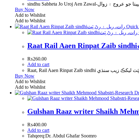
sindhu Sabheta Jo Uroj Aen Zawal-روج ۽ زوال
Buy Now
Add to Wishlist
Add to Wishlist
Quick
R
₨
260.00
Add to cart
Buy Now
Add to Wishlist
Add to Wishlist
Gulshan Raaz writer Shaikh Mehm
₨
400.00
Add to cart
Tahqeeq:Dr. Abdul Ghafar Soomro