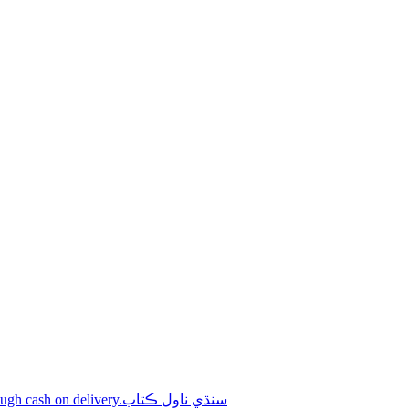
Shop online Sindhi novel books through cash on delivery.سنڌي ناول ڪتاب