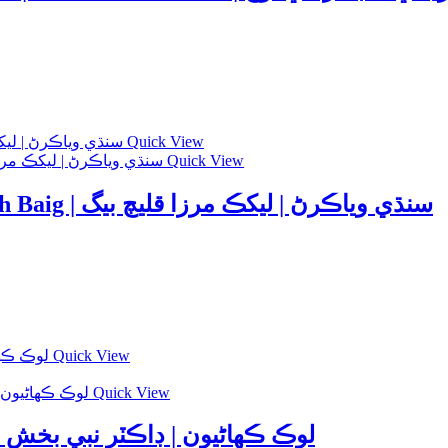
Quick View
Quick View
Sindhi Viyakaran by Mirza Qaleech Baig | سنڌي وياڪرڻ | ليکڪ مرزا قليچ بيگ
Quick View
Quick View
 | Part -7 | لوڪ ڪھاڻيون | ڊاڪٽر نبي بخش خان بلوچ