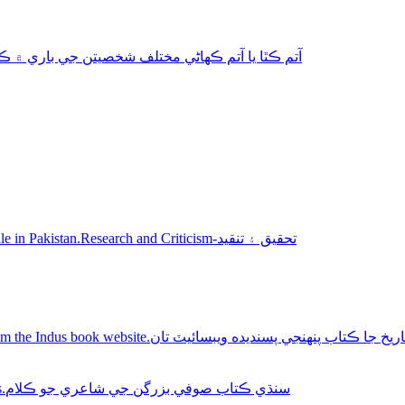
aphy-autobiography آتم ڪٿا يا آتم ڪھاڻي مختلف شخصيتن جي باري ۾ ڪتاب
Sindhi books for sale in Pakistan.Research and Criticism-تحقيق ۽ تنقيد
Buy Sindhi history books online from the Indus book website.سنديده ويبسائيٽ تان
Sindhi Sufi Kalam Books.سنڌي ڪتاب صوفي بزرگن جي شاعري جو ڪلام