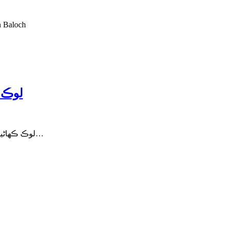
لوڪ ڪھاڻيون Dr Nabi Bux Khan Baloch
لوڪ ڪھاڻي
Lok Kahanyoon Part 1 Writer : Dr Nabi Bux Khan Baloch لوڪ ڪھاڻيون 1 بادشاھن ۽ راڻين شھزادن جون ڳالھيون مرتب ڊاڪٽر نبي بخش…