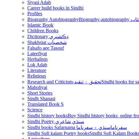
Siyasi Adab
Career build books in Sindhi
Profiles
Biography Autobiography
Biogr
Islamic Book
Children Books
Dictionary ڊڪشنري
Shakhsiat شخصيات
Falsafo aee Tasouf
Lateefiyat
Herbalism
Lok Adab
Literature
Religious
Research and Criticism-تحقيق ۽ تنقيد
Maholiyat
Short Stories
Sindh Shanasi
Translated Book S
Science
Sindhi history books
Sindhi Poetry سنڌي شاعري
Sindhi books Safarnama سفرناما
سنڌي ۾ سفرناما
Sindhi Sufi kalam Poetry books
Agriculture