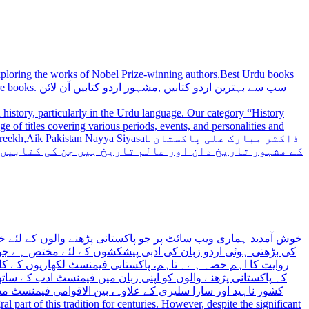
 exploring the works of Nobel Prize-winning authors.Best Urdu books
سب سے بہترین
history, particularly in the Urdu language. Our category “History
 Nayya Siyasat. ڈاکٹر مبارک علی پاکستان
کے مشہور تاریخ دان اور عالم تاریخ ہیں جن کی کتابیں
خوش آمدید ہماری ویب سائٹ پر جو پاکستانی پڑھنے والوں کے لئے خ
کی بڑھتی ہوئی اردو زبان کی ادبی پیشکشوں کے لئے مختص ہے جو 
روایت کا اہم حصہ ہے۔ تاہم، پاکستانی فیمنسٹ لکھاریوں کے کلید
کہ پاکستانی پڑھنے والوں کو اپنی زبان میں فیمنسٹ ادب کے س،
کشور ناہید اور سارا سلیری کے علاوہ، بین الاقوامی فیمنسٹ 