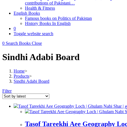
contributions of Pakistani…
Health & Fitness
English Books
Famous books on Politics of Pakistan
History Books In English
0
Toggle website search
0
Search Books
Close
Sindhi Adabi Board
Home
>
Products
>
Sindhi Adabi Board
Filter