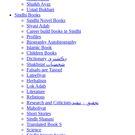
Shaikh Ayaz
Ustad Bukhari
Sindhi Books
Sindhi Novel Books
Siyasi Adab
Career build books in Sindhi
Profiles
Biography Autobiography
Islamic Book
Children Books
Dictionary ڊڪشنري
Shakhsiat شخصيات
Falsafo aee Tasouf
Lateefiyat
Herbalism
Lok Adab
Literature
Religious
Research and Criticism-تحقيق ۽ تنقيد
Maholiyat
Short Stories
Sindh Shanasi
Translated Book S
Science