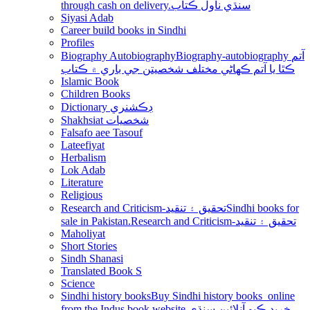
through cash on delivery.سنڌي ناول ڪتاب
Siyasi Adab
Career build books in Sindhi
Profiles
Biography Autobiography
Biography-autobiography آتم
ڪٿا يا آتم ڪھاڻي مختلف شخصيتن جي باري ۾ ڪتاب
Islamic Book
Children Books
Dictionary ڊڪشنري
Shakhsiat شخصيات
Falsafo aee Tasouf
Lateefiyat
Herbalism
Lok Adab
Literature
Religious
Research and Criticism-تحقيق ۽ تنقيد
Sindhi books for
sale in Pakistan.Research and Criticism-تحقيق ۽ تنقيد
Maholiyat
Short Stories
Sindh Shanasi
Translated Book S
Science
Sindhi history books
Buy Sindhi history books online
from the Indus book website.خريد ڪيو آنلائين سنڌي