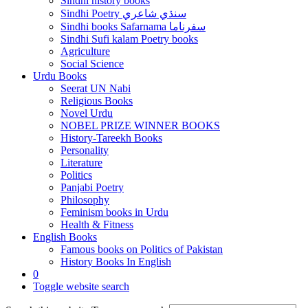
Sindhi history books
Sindhi Poetry سنڌي شاعري
Sindhi books Safarnama سفرناما
Sindhi Sufi kalam Poetry books
Agriculture
Social Science
Urdu Books
Seerat UN Nabi
Religious Books
Novel Urdu
NOBEL PRIZE WINNER BOOKS
History-Tareekh Books
Personality
Literature
Politics
Panjabi Poetry
Philosophy
Feminism books in Urdu
Health & Fitness
English Books
Famous books on Politics of Pakistan
History Books In English
0
Toggle website search