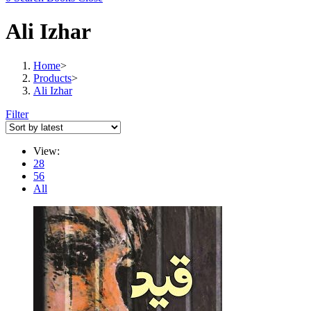
Ali Izhar
Home
>
Products
>
Ali Izhar
Filter
View:
28
56
All