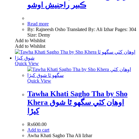
ڪبير راجنيش اوشو
Read more
By: Rajneesh Osho Translated By: Ali Izhar Pages: 304
Size: Demy
Add to Wishlist
Add to Wishlist
Quick View
Quick View
Tawha Khati Sagho Tha by Sho
Khera اوھان کٽي سگھو ٿا شوق
کيڙا
₨
600.00
Add to cart
Awha Khati Sagho Tha Ali Izhar