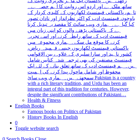
رکھتے ہیں۔ پاکستان ایک ماہر تحریری روایت کے
ساتھ ملک ہے اور اردو اس روایت کا اہم حصہ ہے۔
تاہم، پاکستانی فیمنسٹ لکھاریوں کے کلیدی کردار کے
باوجود، فیمنسٹ ادب کو اکثر نظرانداز اور نادان تصور
کیا گیا ہے۔ ہماری ویب سائٹ کا مقصد یہ تبدیل کرنا
ہے کہ پاکستانی پڑھنے والوں کو اپنی زبان میں
فیمنسٹ ادب کے ساتھ رابطہ کرنے اور اسے تجربہ
کرنے کا موقع مل سکے۔ ہماری مجموعہ میں
پاکستانی فیمنسٹ لکھاریوں جیسے فہمیدہ ریاض،
کشور ناہید اور سارا سلیری کے علاوہ، بین الاقوامی
فیمنسٹ مصنفین کی بھی ترجمہ شدہ کتابیں شامل
ہیں۔ ہم فیمنسٹ ادب کے ساتھ تعلق بنانے کے لئے ایک
محفوظ اور شامل ماحول پیدا کرنے کی اہمیت
سمجھتے ہیں۔ ہماری ویب سائ Pakistan is a country
with a rich literary tradition, and Urdu has been an
integral part of this tradition for centuries. However,
despite the significant contributions of Pakistani…
Health & Fitness
English Books
Famous books on Politics of Pakistan
History Books In English
0
Toggle website search
0
Search Books
Close