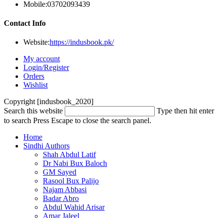
Mobile:
03702093439
Contact Info
Website:
https://indusbook.pk/
My account
Login/Register
Orders
Wishlist
Copyright [indusbook_2020]
Search this website
Type then hit enter
to search
Press Escape to close the search panel.
Home
Sindhi Authors
Shah Abdul Latif
Dr Nabi Bux Baloch
GM Sayed
Rasool Bux Palijo
Najam Abbasi
Badar Abro
Abdul Wahid Arisar
Amar Jaleel