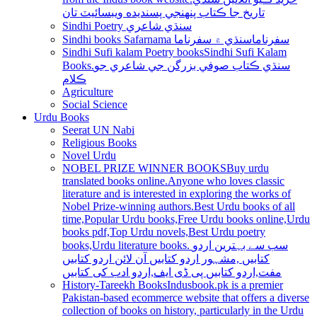
تاريخ جا ڪتاب پنھنجي پسنديده ويبسائيٽ تان
Sindhi Poetry سنڌي شاعري
Sindhi books Safarnama سفرناما
سنڌي ۾ سفرناما
Sindhi Sufi kalam Poetry books
Sindhi Sufi Kalam
Books.سنڌي ڪتاب صوفي بزرگن جي شاعري جو
ڪلام
Agriculture
Social Science
Urdu Books
Seerat UN Nabi
Religious Books
Novel Urdu
NOBEL PRIZE WINNER BOOKS
Buy urdu
translated books online.Anyone who loves classic
literature and is interested in exploring the works of
Nobel Prize-winning authors.Best Urdu books of all
time,Popular Urdu books,Free Urdu books online,Urdu
books pdf,Top Urdu novels,Best Urdu poetry
books,Urdu literature books. سب سے بہترین اردو
کتابیں ,مشہور اردو کتابیں آن لائن اردو کتابیں
مفت,اردو کتابیں پی ڈی ایف,اردو ادب کی کتابیں
History-Tareekh Books
Indusbook.pk is a premier
Pakistan-based ecommerce website that offers a diverse
collection of books on history, particularly in the Urdu