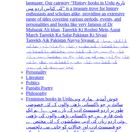
language. Our category “History books in Urdu تاریخ
کی کتابیں اردو میں” is a treasure trove for history
enthusiasts and scholars alike, providing an extensive
range of titles covering various periods, events, and
personalities and books like very famous of Dr
Mubarak Ali khan ,Tareekh Ki Roshni Mein,Aurat
March,Tareekh Ka Safar,Pakistan Ki Siyasi
Tareekh,Aik Pakistan Nayya Siyasat. ڈاکٹر مبارک
علی پاکستان کے مشہور تاریخ دان اور عالم
تاریخ ہیں جن کی کتابیں مختلف پاکستانی
تاریخ اور سب قومی تاریخ پر مشتمل ہیں۔ ان
کی کتابیں تاریخی واقعات پر نظریاتی
تجزیہ پیش کرتی ہیں
Personality
Literature
Politics
Panjabi Poetry
Philosophy
Feminism books in Urdu
خوش آمدید ہماری ویب
سائٹ پر جو پاکستانی پڑھنے والوں کے لئے خصوصی
طور پر اردو فیمنسٹ ادب کے بارے میں ہے! ہم ایک
پلیٹ فارم ہیں جو پاکستانی پڑھنے والوں کی بڑھتی
ہوئی اردو زبان کی ادبی پیشکشوں کے لئے مختص ہے
جو فیمنسٹ ادب اور خیالات کو جاننے سے دلچسپی