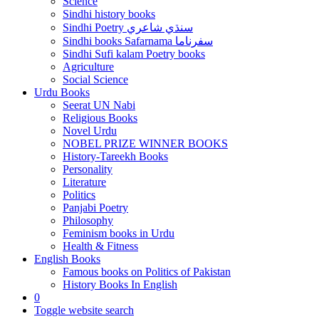
Science
Sindhi history books
Sindhi Poetry سنڌي شاعري
Sindhi books Safarnama سفرناما
Sindhi Sufi kalam Poetry books
Agriculture
Social Science
Urdu Books
Seerat UN Nabi
Religious Books
Novel Urdu
NOBEL PRIZE WINNER BOOKS
History-Tareekh Books
Personality
Literature
Politics
Panjabi Poetry
Philosophy
Feminism books in Urdu
Health & Fitness
English Books
Famous books on Politics of Pakistan
History Books In English
0
Toggle website search