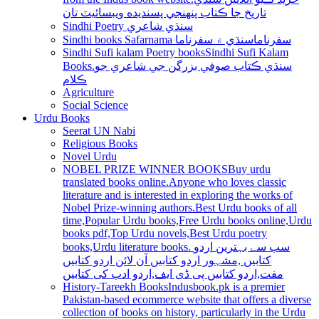
تاريخ جا ڪتاب پنھنجي پسنديده ويبسائيٽ تان
Sindhi Poetry سنڌي شاعري
Sindhi books Safarnama سفرناما
سنڌي ۾ سفرناما
Sindhi Sufi kalam Poetry books
Sindhi Sufi Kalam
Books.سنڌي ڪتاب صوفي بزرگن جي شاعري جو
ڪلام
Agriculture
Social Science
Urdu Books
Seerat UN Nabi
Religious Books
Novel Urdu
NOBEL PRIZE WINNER BOOKS
Buy urdu
translated books online.Anyone who loves classic
literature and is interested in exploring the works of
Nobel Prize-winning authors.Best Urdu books of all
time,Popular Urdu books,Free Urdu books online,Urdu
books pdf,Top Urdu novels,Best Urdu poetry
books,Urdu literature books. سب سے بہترین اردو
کتابیں ,مشہور اردو کتابیں آن لائن اردو کتابیں
مفت,اردو کتابیں پی ڈی ایف,اردو ادب کی کتابیں
History-Tareekh Books
Indusbook.pk is a premier
Pakistan-based ecommerce website that offers a diverse
collection of books on history, particularly in the Urdu