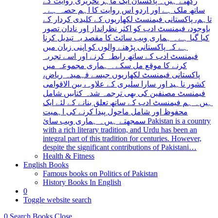
رکھتے ہیں۔ پاکستان ایک ماہر تحریری روایت کے
ساتھ ملک ہے اور اردو اس روایت کا اہم حصہ ہے۔
تاہم، پاکستانی فیمنسٹ لکھاریوں کے کلیدی کردار کے
باوجود، فیمنسٹ ادب کو اکثر نظرانداز اور نادان تصور
کیا گیا ہے۔ ہماری ویب سائٹ کا مقصد یہ تبدیل کرنا
ہے کہ پاکستانی پڑھنے والوں کو اپنی زبان میں
فیمنسٹ ادب کے ساتھ رابطہ کرنے اور اسے تجربہ
کرنے کا موقع مل سکے۔ ہماری مجموعہ میں
پاکستانی فیمنسٹ لکھاریوں جیسے فہمیدہ ریاض،
کشور ناہید اور سارا سلیری کے علاوہ، بین الاقوامی
فیمنسٹ مصنفین کی بھی ترجمہ شدہ کتابیں شامل
ہیں۔ ہم فیمنسٹ ادب کے ساتھ تعلق بنانے کے لئے ایک
محفوظ اور شامل ماحول پیدا کرنے کی اہمیت
سمجھتے ہیں۔ ہماری ویب سائ Pakistan is a country
with a rich literary tradition, and Urdu has been an
integral part of this tradition for centuries. However,
despite the significant contributions of Pakistani…
Health & Fitness
English Books
Famous books on Politics of Pakistan
History Books In English
0
Toggle website search
0
Search Books
Close