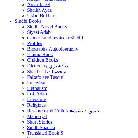
Amar Jaleel
Shaikh Ayaz
Ustad Bukhari
Sindhi Books
Sindhi Novel Books
Siyasi Adab
Career build books in Sindhi
Profiles
Biography Autobiography
Islamic Book
Children Books
Dictionary ڊڪشنري
Shakhsiat شخصيات
Falsafo aee Tasouf
Lateefiyat
Herbalism
Lok Adab
Literature
Religious
Research and Criticism-تحقيق ۽ تنقيد
Maholiyat
Short Stories
Sindh Shanasi
Translated Book S