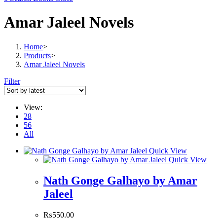
Amar Jaleel Novels
Home
>
Products
>
Amar Jaleel Novels
Filter
View:
28
56
All
Quick View
Quick View
Nath Gonge Galhayo by Amar
Jaleel
₨
550.00