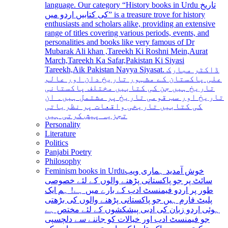
language. Our category “History books in Urdu تاریخ
کی کتابیں اردو میں” is a treasure trove for history
enthusiasts and scholars alike, providing an extensive
range of titles covering various periods, events, and
personalities and books like very famous of Dr
Mubarak Ali khan ,Tareekh Ki Roshni Mein,Aurat
March,Tareekh Ka Safar,Pakistan Ki Siyasi
Tareekh,Aik Pakistan Nayya Siyasat. ڈاکٹر مبارک
علی پاکستان کے مشہور تاریخ دان اور عالم
تاریخ ہیں جن کی کتابیں مختلف پاکستانی
تاریخ اور سب قومی تاریخ پر مشتمل ہیں۔ ان
کی کتابیں تاریخی واقعات پر نظریاتی
تجزیہ پیش کرتی ہیں
Personality
Literature
Politics
Panjabi Poetry
Philosophy
Feminism books in Urdu
خوش آمدید ہماری ویب
سائٹ پر جو پاکستانی پڑھنے والوں کے لئے خصوصی
طور پر اردو فیمنسٹ ادب کے بارے میں ہے! ہم ایک
پلیٹ فارم ہیں جو پاکستانی پڑھنے والوں کی بڑھتی
ہوئی اردو زبان کی ادبی پیشکشوں کے لئے مختص ہے
جو فیمنسٹ ادب اور خیالات کو جاننے سے دلچسپی