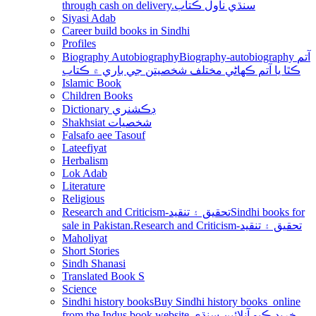
through cash on delivery.سنڌي ناول ڪتاب
Siyasi Adab
Career build books in Sindhi
Profiles
Biography Autobiography
Biography-autobiography آتم
ڪٿا يا آتم ڪھاڻي مختلف شخصيتن جي باري ۾ ڪتاب
Islamic Book
Children Books
Dictionary ڊڪشنري
Shakhsiat شخصيات
Falsafo aee Tasouf
Lateefiyat
Herbalism
Lok Adab
Literature
Religious
Research and Criticism-تحقيق ۽ تنقيد
Sindhi books for
sale in Pakistan.Research and Criticism-تحقيق ۽ تنقيد
Maholiyat
Short Stories
Sindh Shanasi
Translated Book S
Science
Sindhi history books
Buy Sindhi history books online
from the Indus book website.خريد ڪيو آنلائين سنڌي