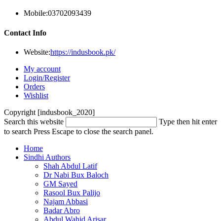
Mobile:
03702093439
Contact Info
Website:
https://indusbook.pk/
My account
Login/Register
Orders
Wishlist
Copyright [indusbook_2020]
Search this website
Type then hit enter
to search
Press Escape to close the search panel.
Home
Sindhi Authors
Shah Abdul Latif
Dr Nabi Bux Baloch
GM Sayed
Rasool Bux Palijo
Najam Abbasi
Badar Abro
Abdul Wahid Arisar