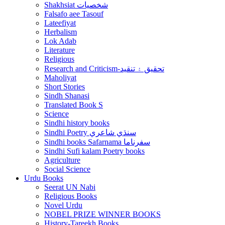
Shakhsiat شخصيات
Falsafo aee Tasouf
Lateefiyat
Herbalism
Lok Adab
Literature
Religious
Research and Criticism-تحقيق ۽ تنقيد
Maholiyat
Short Stories
Sindh Shanasi
Translated Book S
Science
Sindhi history books
Sindhi Poetry سنڌي شاعري
Sindhi books Safarnama سفرناما
Sindhi Sufi kalam Poetry books
Agriculture
Social Science
Urdu Books
Seerat UN Nabi
Religious Books
Novel Urdu
NOBEL PRIZE WINNER BOOKS
History-Tareekh Books