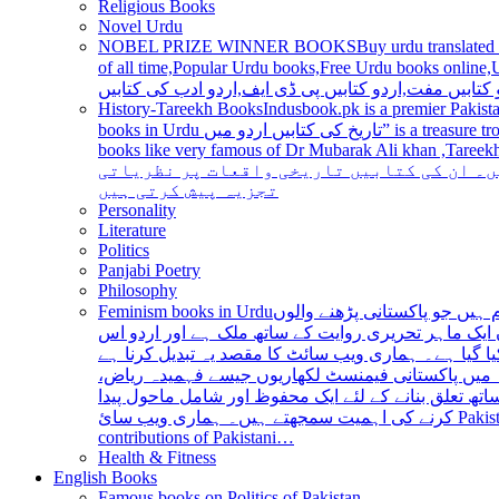
Religious Books
Novel Urdu
NOBEL PRIZE WINNER BOOKS
Buy urdu translated
of all time,Popular Urdu books,Free Urdu books online,Urdu books pdf,Top Ur
 کتابیں مفت,اردو کتابیں پی ڈی ایف,اردو ادب کی کتابیں
History-Tareekh Books
Indusbook.pk is a premier Pakista
books in Urdu تاریخ کی کتابیں اردو میں” is a treasure trove for history enthusiasts and scholars alike, providing an extensive range of titles covering various periods, events, and personalities and
books like very famous of Dr Mubarak Ali khan ,Tareekh Ki Ros
ں۔ ان کی کتابیں تاریخی واقعات پر نظریاتی
تجزیہ پیش کرتی ہیں
Personality
Literature
Politics
Panjabi Poetry
Philosophy
Feminism books in Urdu
ہیں جو پاکستانی پڑھنے والوں
ایک ماہر تحریری روایت کے ساتھ ملک ہے اور اردو اس
یا گیا ہے۔ ہماری ویب سائٹ کا مقصد یہ تبدیل کرنا ہے
عہ میں پاکستانی فیمنسٹ لکھاریوں جیسے فہمیدہ ریاض
ھ تعلق بنانے کے لئے ایک محفوظ اور شامل ماحول پیدا
کرنے کی اہمیت سمجھتے ہیں۔ ہماری ویب سائ Pakistan is a country with a rich literary tradition, and Urdu has been an integral part of this tradition for centuries. However, despite the significant
contributions of Pakistani…
Health & Fitness
English Books
Famous books on Politics of Pakistan