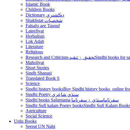
Islamic Book
Children Books
Dictionary ڊڪشنري
Shakhsiat شخصيات
Falsafo aee Tasouf
Lateefiyat
Herbalism
Lok Adab
Literature
Religious
Research and Criticism-تحقيق ۽ تنقيد
Maholiyat
Short Stories
Sindh Shanasi
Translated Book S
Science
Sindhi history books
Sindhi Poetry سنڌي شاعري
Sindhi books Safarnama سفرناما
سنڌي ۾ سفرناما
Sindhi Sufi kalam Poetry books
Agriculture
Social Science
Urdu Books
Seerat UN Nabi