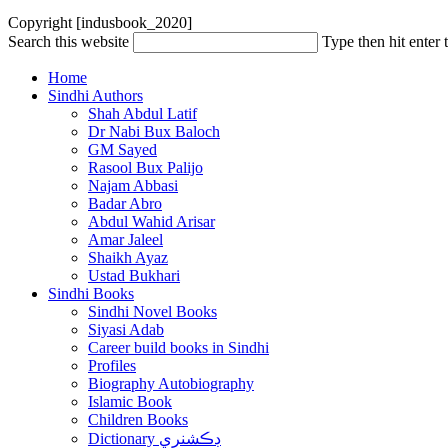
Copyright [indusbook_2020]
Search this website
Type then hit enter 
Home
Sindhi Authors
Shah Abdul Latif
Dr Nabi Bux Baloch
GM Sayed
Rasool Bux Palijo
Najam Abbasi
Badar Abro
Abdul Wahid Arisar
Amar Jaleel
Shaikh Ayaz
Ustad Bukhari
Sindhi Books
Sindhi Novel Books
Siyasi Adab
Career build books in Sindhi
Profiles
Biography Autobiography
Islamic Book
Children Books
Dictionary ڊڪشنري