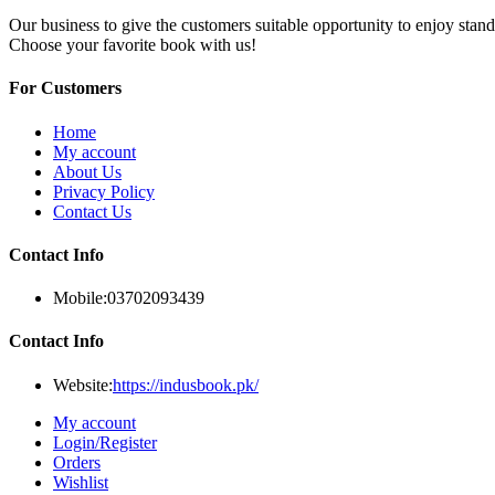
Our business to give the customers suitable opportunity to enjoy stand
Choose your favorite book with us!
For Customers
Home
My account
About Us
Privacy Policy
Contact Us
Contact Info
Mobile:
03702093439
Contact Info
Website:
https://indusbook.pk/
My account
Login/Register
Orders
Wishlist