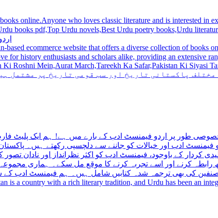
 books online.Anyone who loves classic literature and is interested in
du novels,Best Urdu poetry books,Urdu literature books.  اردو کتابیں ,مشہور اردو کتابیں آن لائن
اردو
n-based ecommerce website that offers a diverse collection of books on 
hni Mein,Aurat March,Tareekh Ka Safar,Pakistan Ki Siyasi Tareekh,Aik Pakistan
 مختلف پاکستانی تاریخ اور سب قومی تاریخ پر مشتمل ہی
صوصی طور پر اردو فیمنسٹ ادب کے بارے میں ہے! ہم ایک پلیٹ فارم 
فیمنسٹ ادب اور خیالات کو جاننے سے دلچسپی رکھتے ہیں۔ پاکستان 
ی کردار کے باوجود، فیمنسٹ ادب کو اکثر نظرانداز اور نادان تصور ک
اتھ رابطہ کرنے اور اسے تجربہ کرنے کا موقع مل سکے۔ ہماری مجمو
مصنفین کی بھی ترجمہ شدہ کتابیں شامل ہیں۔ ہم فیمنسٹ ادب کے سات