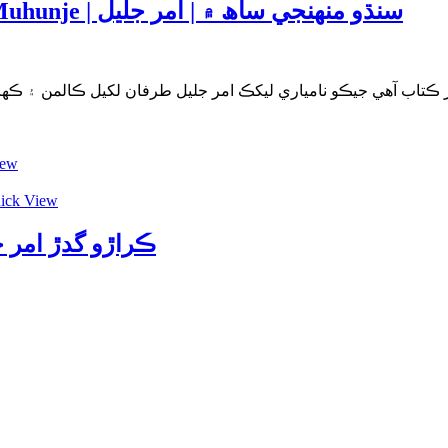
Amar Jalil Sindhi Books | Sindhu Muhunje | سنڌو منھنجي ساھ ۾ | امر جليل
iew
ick View
ar by Amar Jaleel-ڪراڙو گدڙ امر جليل