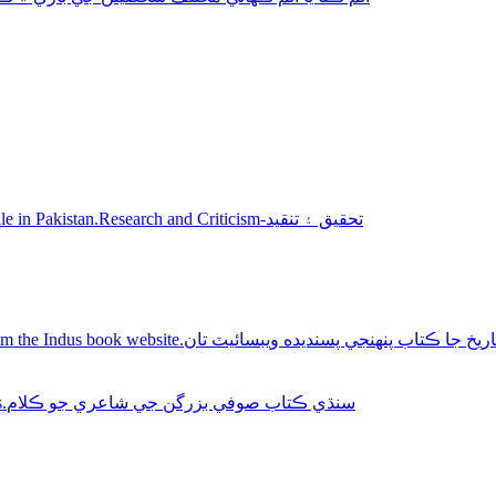
Sindhi books for sale in Pakistan.Research and Criticism-تحقيق ۽ تنقيد
Buy Sindhi history books online from the Indus book website.سنديده ويبسائيٽ تان
Sindhi Sufi Kalam Books.سنڌي ڪتاب صوفي بزرگن جي شاعري جو ڪلام