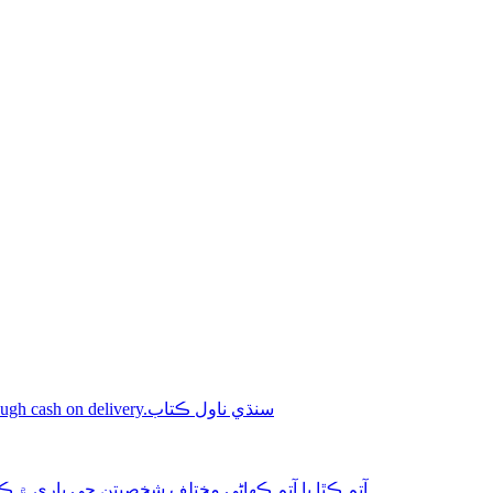
Shop online Sindhi novel books through cash on delivery.سنڌي ناول ڪتاب
aphy-autobiography آتم ڪٿا يا آتم ڪھاڻي مختلف شخصيتن جي باري ۾ ڪتاب