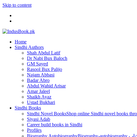
Skip to content
Home
Sindhi Authors
Shah Abdul Latif
Dr Nabi Bux Baloch
GM Sayed
Rasool Bux Palijo
Najam Abbasi
Badar Abro
Abdul Wahid Arisar
Amar Jaleel
Shaikh Ayaz
Ustad Bukhari
Sindhi Books
Sindhi Novel Books
Siyasi Adab
Career build books in Sindhi
Profiles
Biography Autobiography
Biogr