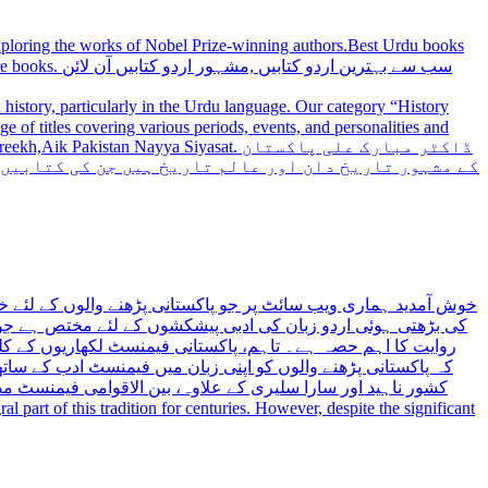
 exploring the works of Nobel Prize-winning authors.Best Urdu books
سب سے بہترین
history, particularly in the Urdu language. Our category “History
 Nayya Siyasat. ڈاکٹر مبارک علی پاکستان
کے مشہور تاریخ دان اور عالم تاریخ ہیں جن کی کتابیں
خوش آمدید ہماری ویب سائٹ پر جو پاکستانی پڑھنے والوں کے لئے خ
کی بڑھتی ہوئی اردو زبان کی ادبی پیشکشوں کے لئے مختص ہے جو 
روایت کا اہم حصہ ہے۔ تاہم، پاکستانی فیمنسٹ لکھاریوں کے کلید
کہ پاکستانی پڑھنے والوں کو اپنی زبان میں فیمنسٹ ادب کے س،
کشور ناہید اور سارا سلیری کے علاوہ، بین الاقوامی فیمنسٹ 