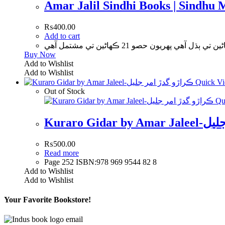
₨
400.00
Add to cart
Buy Now
Add to Wishlist
Add to Wishlist
Quick V
Out of Stock
Qu
Kuraro Gid
₨
500.00
Read more
Page 252 ISBN:978 969 9544 82 8
Add to Wishlist
Add to Wishlist
Your Favorite Bookstore!