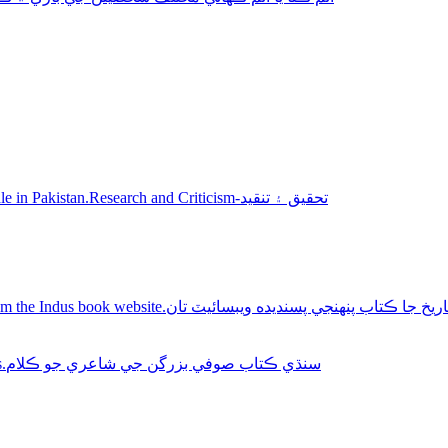
Sindhi books for sale in Pakistan.Research and Criticism-تحقيق ۽ تنقيد
Buy Sindhi history books online from the Indus book website.سنديده ويبسائيٽ تان
Sindhi Sufi Kalam Books.سنڌي ڪتاب صوفي بزرگن جي شاعري جو ڪلام