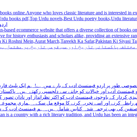
 books online.Anyone who loves classic literature and is interested in
du novels,Best Urdu poetry books,Urdu literature books.  اردو کتابیں ,مشہور اردو کتابیں آن لائن
اردو
n-based ecommerce website that offers a diverse collection of books on 
hni Mein,Aurat March,Tareekh Ka Safar,Pakistan Ki Siyasi Tareekh,Aik Pakistan
 مختلف پاکستانی تاریخ اور سب قومی تاریخ پر مشتمل ہی
صوصی طور پر اردو فیمنسٹ ادب کے بارے میں ہے! ہم ایک پلیٹ فارم 
فیمنسٹ ادب اور خیالات کو جاننے سے دلچسپی رکھتے ہیں۔ پاکستان 
ی کردار کے باوجود، فیمنسٹ ادب کو اکثر نظرانداز اور نادان تصور ک
اتھ رابطہ کرنے اور اسے تجربہ کرنے کا موقع مل سکے۔ ہماری مجمو
مصنفین کی بھی ترجمہ شدہ کتابیں شامل ہیں۔ ہم فیمنسٹ ادب کے سات