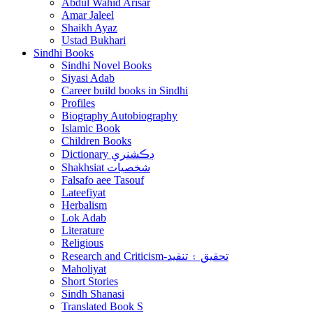
Abdul Wahid Arisar
Amar Jaleel
Shaikh Ayaz
Ustad Bukhari
Sindhi Books
Sindhi Novel Books
Siyasi Adab
Career build books in Sindhi
Profiles
Biography Autobiography
Islamic Book
Children Books
Dictionary ڊڪشنري
Shakhsiat شخصيات
Falsafo aee Tasouf
Lateefiyat
Herbalism
Lok Adab
Literature
Religious
Research and Criticism-تحقيق ۽ تنقيد
Maholiyat
Short Stories
Sindh Shanasi
Translated Book S