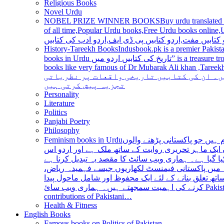
Religious Books
Novel Urdu
NOBEL PRIZE WINNER BOOKS
Buy urdu translated
of all time,Popular Urdu books,Free Urdu books online,Urdu books pdf,Top Ur
 کتابیں مفت,اردو کتابیں پی ڈی ایف,اردو ادب کی کتابیں
History-Tareekh Books
Indusbook.pk is a premier Pakista
books in Urdu تاریخ کی کتابیں اردو میں” is a treasure trove for history enthusiasts and scholars alike, providing an extensive range of titles covering various periods, events, and personalities and
books like very famous of Dr Mubarak Ali khan ,Tareekh Ki Ros
ں۔ ان کی کتابیں تاریخی واقعات پر نظریاتی
تجزیہ پیش کرتی ہیں
Personality
Literature
Politics
Panjabi Poetry
Philosophy
Feminism books in Urdu
ہیں جو پاکستانی پڑھنے والوں
ایک ماہر تحریری روایت کے ساتھ ملک ہے اور اردو اس
یا گیا ہے۔ ہماری ویب سائٹ کا مقصد یہ تبدیل کرنا ہے
عہ میں پاکستانی فیمنسٹ لکھاریوں جیسے فہمیدہ ریاض
ھ تعلق بنانے کے لئے ایک محفوظ اور شامل ماحول پیدا
کرنے کی اہمیت سمجھتے ہیں۔ ہماری ویب سائ Pakistan is a country with a rich literary tradition, and Urdu has been an integral part of this tradition for centuries. However, despite the significant
contributions of Pakistani…
Health & Fitness
English Books
Famous books on Politics of Pakistan