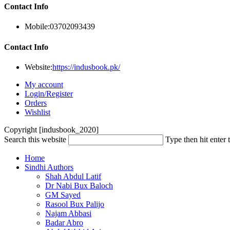
Contact Info
Mobile:
03702093439
Contact Info
Website:
https://indusbook.pk/
My account
Login/Register
Orders
Wishlist
Copyright [indusbook_2020]
Search this website
Type then hit enter 
Home
Sindhi Authors
Shah Abdul Latif
Dr Nabi Bux Baloch
GM Sayed
Rasool Bux Palijo
Najam Abbasi
Badar Abro