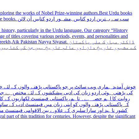
 exploring the works of Nobel Prize-winning authors.Best Urdu books
سب سے بہترین
history, particularly in the Urdu language. Our category “History
 Nayya Siyasat. ڈاکٹر مبارک علی پاکستان
کے مشہور تاریخ دان اور عالم تاریخ ہیں جن کی کتابیں
خوش آمدید ہماری ویب سائٹ پر جو پاکستانی پڑھنے والوں کے لئے خ
کی بڑھتی ہوئی اردو زبان کی ادبی پیشکشوں کے لئے مختص ہے جو 
روایت کا اہم حصہ ہے۔ تاہم، پاکستانی فیمنسٹ لکھاریوں کے کلید
کہ پاکستانی پڑھنے والوں کو اپنی زبان میں فیمنسٹ ادب کے س،
کشور ناہید اور سارا سلیری کے علاوہ، بین الاقوامی فیمنسٹ 