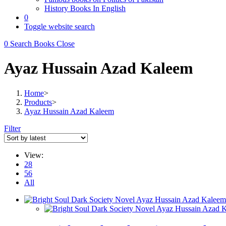
History Books In English
0
Toggle website search
0
Search Books
Close
Ayaz Hussain Azad Kaleem
Home
>
Products
>
Ayaz Hussain Azad Kaleem
Filter
View:
28
56
All