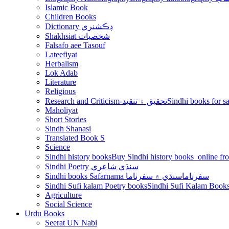
Islamic Book
Children Books
Dictionary ڊڪشنري
Shakhsiat شخصيات
Falsafo aee Tasouf
Lateefiyat
Herbalism
Lok Adab
Literature
Religious
Research and Criticism-تحقيق ۽ تنقيد
Maholiyat
Short Stories
Sindh Shanasi
Translated Book S
Science
Sindhi history books
Sindhi Poetry سنڌي شاعري
Sindhi books Safarnama سفرناما
سنڌي ۾ سفرناما
Sindhi Sufi kalam Poetry books
Agriculture
Social Science
Urdu Books
Seerat UN Nabi