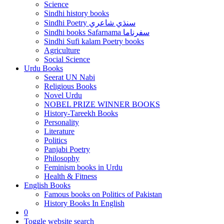
Science
Sindhi history books
Sindhi Poetry سنڌي شاعري
Sindhi books Safarnama سفرناما
Sindhi Sufi kalam Poetry books
Agriculture
Social Science
Urdu Books
Seerat UN Nabi
Religious Books
Novel Urdu
NOBEL PRIZE WINNER BOOKS
History-Tareekh Books
Personality
Literature
Politics
Panjabi Poetry
Philosophy
Feminism books in Urdu
Health & Fitness
English Books
Famous books on Politics of Pakistan
History Books In English
0
Toggle website search