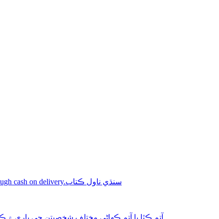
Shop online Sindhi novel books through cash on delivery.سنڌي ناول ڪتاب
aphy-autobiography آتم ڪٿا يا آتم ڪھاڻي مختلف شخصيتن جي باري ۾ ڪتاب