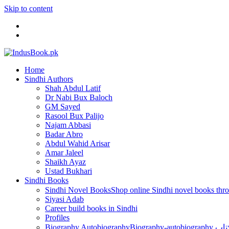
Skip to content
Home
Sindhi Authors
Shah Abdul Latif
Dr Nabi Bux Baloch
GM Sayed
Rasool Bux Palijo
Najam Abbasi
Badar Abro
Abdul Wahid Arisar
Amar Jaleel
Shaikh Ayaz
Ustad Bukhari
Sindhi Books
Sindhi Novel Books
Siyasi Adab
Career build books in Sindhi
Profiles
Biography Autobiography
Biogr