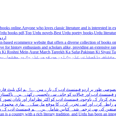
 books online.Anyone who loves classic literature and is interested in
du novels,Best Urdu poetry books,Urdu literature books.  اردو کتابیں ,مشہور اردو کتابیں آن لائن
اردو
n-based ecommerce website that offers a diverse collection of books on 
hni Mein,Aurat March,Tareekh Ka Safar,Pakistan Ki Siyasi Tareekh,Aik Pakistan
 مختلف پاکستانی تاریخ اور سب قومی تاریخ پر مشتمل ہی
صوصی طور پر اردو فیمنسٹ ادب کے بارے میں ہے! ہم ایک پلیٹ فارم 
فیمنسٹ ادب اور خیالات کو جاننے سے دلچسپی رکھتے ہیں۔ پاکستان 
ی کردار کے باوجود، فیمنسٹ ادب کو اکثر نظرانداز اور نادان تصور ک
اتھ رابطہ کرنے اور اسے تجربہ کرنے کا موقع مل سکے۔ ہماری مجمو
مصنفین کی بھی ترجمہ شدہ کتابیں شامل ہیں۔ ہم فیمنسٹ ادب کے سات