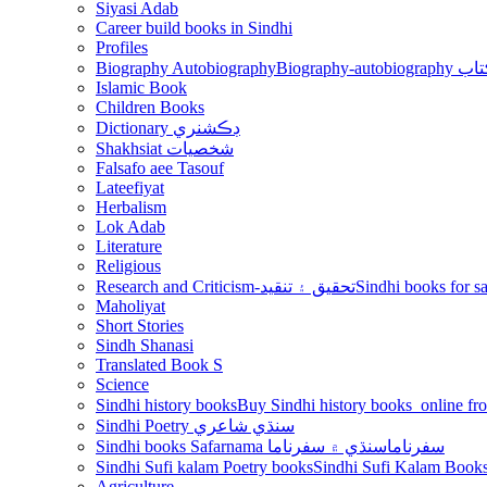
Siyasi Adab
Career build books in Sindhi
Profiles
Biography Autobiography
Biogr
Islamic Book
Children Books
Dictionary ڊڪشنري
Shakhsiat شخصيات
Falsafo aee Tasouf
Lateefiyat
Herbalism
Lok Adab
Literature
Religious
Research and Criticism-تحقيق ۽ تنقيد
Maholiyat
Short Stories
Sindh Shanasi
Translated Book S
Science
Sindhi history books
Sindhi Poetry سنڌي شاعري
Sindhi books Safarnama سفرناما
سنڌي ۾ سفرناما
Sindhi Sufi kalam Poetry books
Agriculture