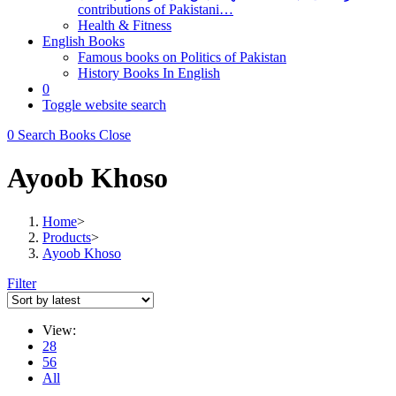
contributions of Pakistani…
Health & Fitness
English Books
Famous books on Politics of Pakistan
History Books In English
0
Toggle website search
0
Search Books
Close
Ayoob Khoso
Home
>
Products
>
Ayoob Khoso
Filter
View:
28
56
All