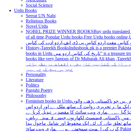
Social Science
Urdu Books
Seerat UN Nabi
Religious Books
Novel Urdu
NOBEL PRIZE WINNER BOOKS
Buy urdu translated
of all time,Popular Urdu books,Free Urdu books online,Urdu books pdf,Top Ur
 کتابیں مفت,اردو کتابیں پی ڈی ایف,اردو ادب کی کتابیں
History-Tareekh Books
Indusbook.pk is a premier Pakista
books in Urdu تاریخ کی کتابیں اردو میں” is a treasure trove for history enthusiasts and scholars alike, providing an extensive range of titles covering various periods, events, and personalities and
books like very famous of Dr Mubarak Ali khan ,Tareekh Ki Ros
ں۔ ان کی کتابیں تاریخی واقعات پر نظریاتی
تجزیہ پیش کرتی ہیں
Personality
Literature
Politics
Panjabi Poetry
Philosophy
Feminism books in Urdu
ہیں جو پاکستانی پڑھنے والوں
ایک ماہر تحریری روایت کے ساتھ ملک ہے اور اردو اس
یا گیا ہے۔ ہماری ویب سائٹ کا مقصد یہ تبدیل کرنا ہے
عہ میں پاکستانی فیمنسٹ لکھاریوں جیسے فہمیدہ ریاض
ھ تعلق بنانے کے لئے ایک محفوظ اور شامل ماحول پیدا
کرنے کی اہمیت سمجھتے ہیں۔ ہماری ویب سائ Pakistan is a country with a rich literary tradition, and Urdu has been an integral part of this tradition for centuries. However, despite the significant