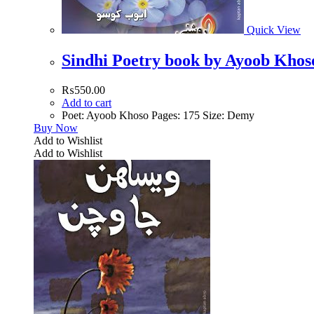
Quick View
₨
550.00
Add to cart
Poet: Ayoob Khoso Pages: 175 Size: Demy
Buy Now
Add to Wishlist
Add to Wishlist