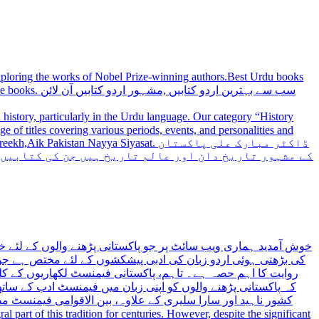
 exploring the works of Nobel Prize-winning authors.Best Urdu books
سب سے بہترین
history, particularly in the Urdu language. Our category “History
 Nayya Siyasat. ڈاکٹر مبارک علی پاکستان
کے مشہور تاریخ دان اور عالم تاریخ ہیں جن کی کتابیں
خوش آمدید ہماری ویب سائٹ پر جو پاکستانی پڑھنے والوں کے لئے خ
کی بڑھتی ہوئی اردو زبان کی ادبی پیشکشوں کے لئے مختص ہے جو 
روایت کا اہم حصہ ہے۔ تاہم، پاکستانی فیمنسٹ لکھاریوں کے کلید
کہ پاکستانی پڑھنے والوں کو اپنی زبان میں فیمنسٹ ادب کے س،
کشور ناہید اور سارا سلیری کے علاوہ، بین الاقوامی فیمنسٹ 