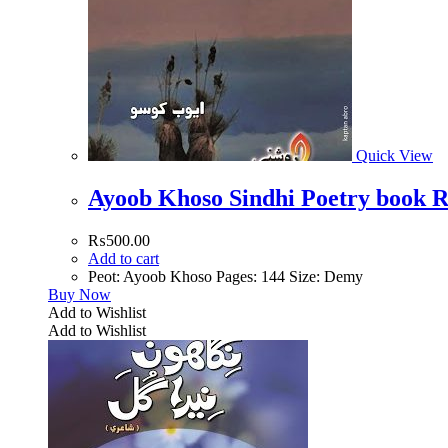
Quick View
Ayoob Khoso Sindhi Poetry book 
₨
500.00
Add to cart
Peot: Ayoob Khoso Pages: 144 Size: Demy
Buy Now
Add to Wishlist
Add to Wishlist