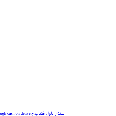
Shop online Sindhi novel books through cash on delivery.سنڌي ناول ڪتاب