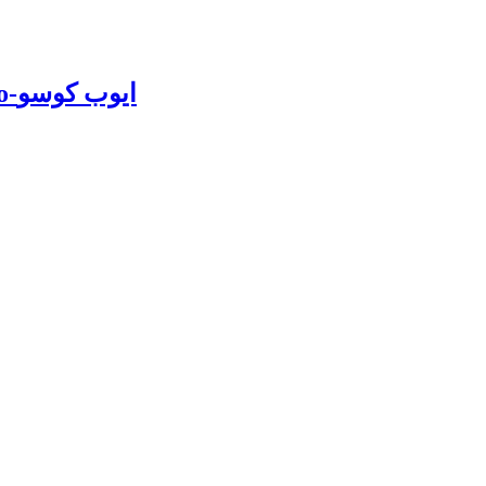
Sindhi Poetry book by Ayoob Khoso-ايوب کوسو