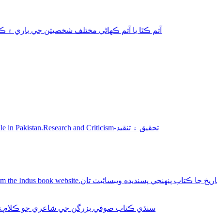
aphy-autobiography آتم ڪٿا يا آتم ڪھاڻي مختلف شخصيتن جي باري ۾ ڪتاب
Sindhi books for sale in Pakistan.Research and Criticism-تحقيق ۽ تنقيد
Buy Sindhi history books online from the Indus book website.سنديده ويبسائيٽ تان
Sindhi Sufi Kalam Books.سنڌي ڪتاب صوفي بزرگن جي شاعري جو ڪلام