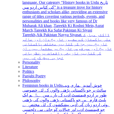
language. Our category “History books in Urdu تاریخ
کی کتابیں اردو میں” is a treasure trove for history
enthusiasts and scholars alike, providing an extensive
range of titles covering various periods, events, and
personalities and books like very famous of Dr
Mubarak Ali khan ,Tareekh Ki Roshni Mein,Aurat
March,Tareekh Ka Safar,Pakistan Ki Siyasi
Tareekh,Aik Pakistan Nayya Siyasat. ڈاکٹر مبارک
علی پاکستان کے مشہور تاریخ دان اور عالم
تاریخ ہیں جن کی کتابیں مختلف پاکستانی
تاریخ اور سب قومی تاریخ پر مشتمل ہیں۔ ان
کی کتابیں تاریخی واقعات پر نظریاتی
تجزیہ پیش کرتی ہیں
Personality
Literature
Politics
Panjabi Poetry
Philosophy
Feminism books in Urdu
خوش آمدید ہماری ویب
سائٹ پر جو پاکستانی پڑھنے والوں کے لئے خصوصی
طور پر اردو فیمنسٹ ادب کے بارے میں ہے! ہم ایک
پلیٹ فارم ہیں جو پاکستانی پڑھنے والوں کی بڑھتی
ہوئی اردو زبان کی ادبی پیشکشوں کے لئے مختص ہے
جو فیمنسٹ ادب اور خیالات کو جاننے سے دلچسپی