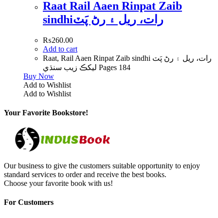
Raat Rail Aaen Rinpat Zaib
sindhiرات، ريل ۽ رڻ پَٽ
₨
260.00
Add to cart
Raat, Rail Aaen Rinpat Zaib sindhi رات، ريل ۽ رڻ پَٽ
ليکڪ زيب سنڌي Pages 184
Buy Now
Add to Wishlist
Add to Wishlist
Your Favorite Bookstore!
Our business to give the customers suitable opportunity to enjoy
standard services to order and receive the best books.
Choose your favorite book with us!
For Customers