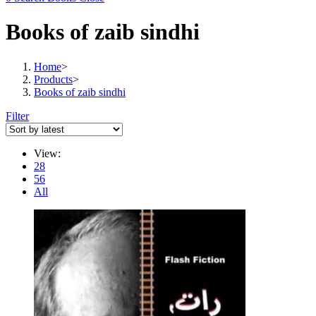
Books of zaib sindhi
Home
>
Products
>
Books of zaib sindhi
Filter
View:
28
56
All