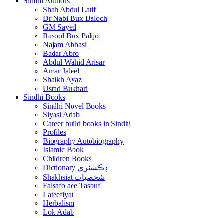
Sindhi Authors
Shah Abdul Latif
Dr Nabi Bux Baloch
GM Sayed
Rasool Bux Palijo
Najam Abbasi
Badar Abro
Abdul Wahid Arisar
Amar Jaleel
Shaikh Ayaz
Ustad Bukhari
Sindhi Books
Sindhi Novel Books
Siyasi Adab
Career build books in Sindhi
Profiles
Biography Autobiography
Islamic Book
Children Books
Dictionary ڊڪشنري
Shakhsiat شخصيات
Falsafo aee Tasouf
Lateefiyat
Herbalism
Lok Adab