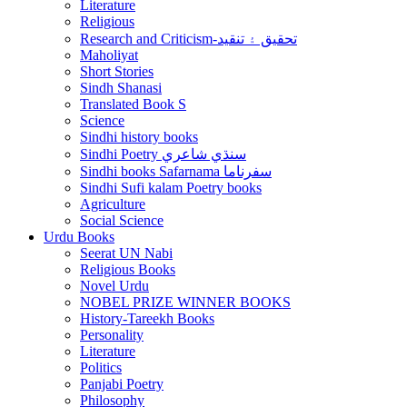
Literature
Religious
Research and Criticism-تحقيق ۽ تنقيد
Maholiyat
Short Stories
Sindh Shanasi
Translated Book S
Science
Sindhi history books
Sindhi Poetry سنڌي شاعري
Sindhi books Safarnama سفرناما
Sindhi Sufi kalam Poetry books
Agriculture
Social Science
Urdu Books
Seerat UN Nabi
Religious Books
Novel Urdu
NOBEL PRIZE WINNER BOOKS
History-Tareekh Books
Personality
Literature
Politics
Panjabi Poetry
Philosophy