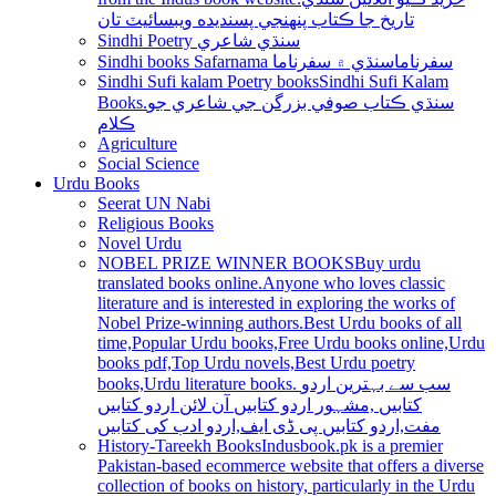
تاريخ جا ڪتاب پنھنجي پسنديده ويبسائيٽ تان
Sindhi Poetry سنڌي شاعري
Sindhi books Safarnama سفرناما
سنڌي ۾ سفرناما
Sindhi Sufi kalam Poetry books
Sindhi Sufi Kalam
Books.سنڌي ڪتاب صوفي بزرگن جي شاعري جو
ڪلام
Agriculture
Social Science
Urdu Books
Seerat UN Nabi
Religious Books
Novel Urdu
NOBEL PRIZE WINNER BOOKS
Buy urdu
translated books online.Anyone who loves classic
literature and is interested in exploring the works of
Nobel Prize-winning authors.Best Urdu books of all
time,Popular Urdu books,Free Urdu books online,Urdu
books pdf,Top Urdu novels,Best Urdu poetry
books,Urdu literature books. سب سے بہترین اردو
کتابیں ,مشہور اردو کتابیں آن لائن اردو کتابیں
مفت,اردو کتابیں پی ڈی ایف,اردو ادب کی کتابیں
History-Tareekh Books
Indusbook.pk is a premier
Pakistan-based ecommerce website that offers a diverse
collection of books on history, particularly in the Urdu