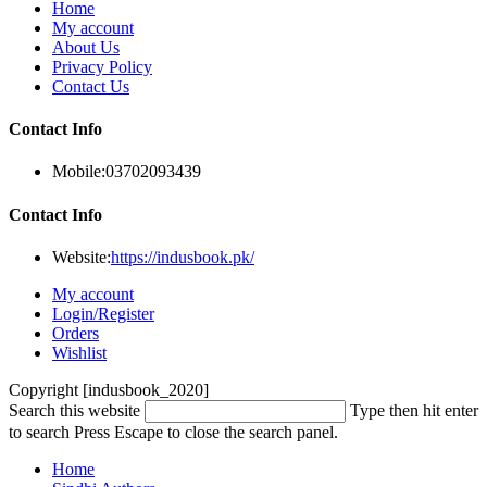
Home
My account
About Us
Privacy Policy
Contact Us
Contact Info
Mobile:
03702093439
Contact Info
Website:
https://indusbook.pk/
My account
Login/Register
Orders
Wishlist
Copyright [indusbook_2020]
Search this website
Type then hit enter
to search
Press Escape to close the search panel.
Home