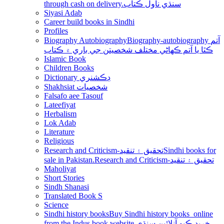
through cash on delivery.سنڌي ناول ڪتاب
Siyasi Adab
Career build books in Sindhi
Profiles
Biography Autobiography
Biography-autobiography آتم
ڪٿا يا آتم ڪھاڻي مختلف شخصيتن جي باري ۾ ڪتاب
Islamic Book
Children Books
Dictionary ڊڪشنري
Shakhsiat شخصيات
Falsafo aee Tasouf
Lateefiyat
Herbalism
Lok Adab
Literature
Religious
Research and Criticism-تحقيق ۽ تنقيد
Sindhi books for
sale in Pakistan.Research and Criticism-تحقيق ۽ تنقيد
Maholiyat
Short Stories
Sindh Shanasi
Translated Book S
Science
Sindhi history books
Buy Sindhi history books online
from the Indus book website.خريد ڪيو آنلائين سنڌي