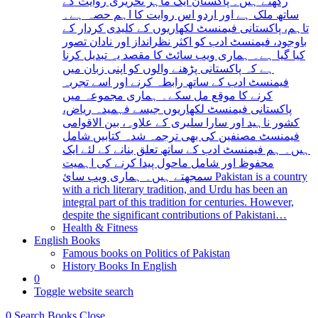
رکھتے ہیں۔ پاکستان ایک ماہر تحریری روایت کے
ساتھ ملک ہے اور اردو اس روایت کا اہم حصہ ہے۔
تاہم، پاکستانی فیمنسٹ لکھاریوں کے کلیدی کردار کے
باوجود، فیمنسٹ ادب کو اکثر نظرانداز اور نادان تصور
کیا گیا ہے۔ ہماری ویب سائٹ کا مقصد یہ تبدیل کرنا
ہے کہ پاکستانی پڑھنے والوں کو اپنی زبان میں
فیمنسٹ ادب کے ساتھ رابطہ کرنے اور اسے تجربہ
کرنے کا موقع مل سکے۔ ہماری مجموعہ میں
پاکستانی فیمنسٹ لکھاریوں جیسے فہمیدہ ریاض،
کشور ناہید اور سارا سلیری کے علاوہ، بین الاقوامی
فیمنسٹ مصنفین کی بھی ترجمہ شدہ کتابیں شامل
ہیں۔ ہم فیمنسٹ ادب کے ساتھ تعلق بنانے کے لئے ایک
محفوظ اور شامل ماحول پیدا کرنے کی اہمیت
سمجھتے ہیں۔ ہماری ویب سائ Pakistan is a country
with a rich literary tradition, and Urdu has been an
integral part of this tradition for centuries. However,
despite the significant contributions of Pakistani…
Health & Fitness
English Books
Famous books on Politics of Pakistan
History Books In English
0
Toggle website search
0
Search Books
Close