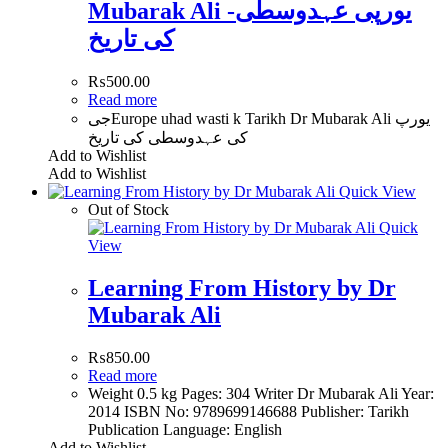
Mubarak Ali -یورپی عہدوسطی
کی تاریخ
₨
500.00
Read more
جیEurope uhad wasti k Tarikh Dr Mubarak Ali یورپ
کی عہدوسطی کی تاریخ
Add to Wishlist
Add to Wishlist
Quick View
Out of Stock
Quick
View
Learning From History by Dr
Mubarak Ali
₨
850.00
Read more
Weight 0.5 kg Pages: 304 Writer Dr Mubarak Ali Year:
2014 ISBN No: 9789699146688 Publisher: Tarikh
Publication Language: English
Add to Wishlist