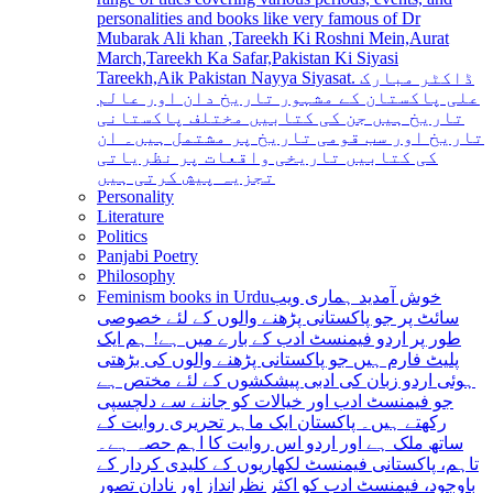
personalities and books like very famous of Dr
Mubarak Ali khan ,Tareekh Ki Roshni Mein,Aurat
March,Tareekh Ka Safar,Pakistan Ki Siyasi
Tareekh,Aik Pakistan Nayya Siyasat. ڈاکٹر مبارک
علی پاکستان کے مشہور تاریخ دان اور عالم
تاریخ ہیں جن کی کتابیں مختلف پاکستانی
تاریخ اور سب قومی تاریخ پر مشتمل ہیں۔ ان
کی کتابیں تاریخی واقعات پر نظریاتی
تجزیہ پیش کرتی ہیں
Personality
Literature
Politics
Panjabi Poetry
Philosophy
Feminism books in Urdu
خوش آمدید ہماری ویب
سائٹ پر جو پاکستانی پڑھنے والوں کے لئے خصوصی
طور پر اردو فیمنسٹ ادب کے بارے میں ہے! ہم ایک
پلیٹ فارم ہیں جو پاکستانی پڑھنے والوں کی بڑھتی
ہوئی اردو زبان کی ادبی پیشکشوں کے لئے مختص ہے
جو فیمنسٹ ادب اور خیالات کو جاننے سے دلچسپی
رکھتے ہیں۔ پاکستان ایک ماہر تحریری روایت کے
ساتھ ملک ہے اور اردو اس روایت کا اہم حصہ ہے۔
تاہم، پاکستانی فیمنسٹ لکھاریوں کے کلیدی کردار کے
باوجود، فیمنسٹ ادب کو اکثر نظرانداز اور نادان تصور