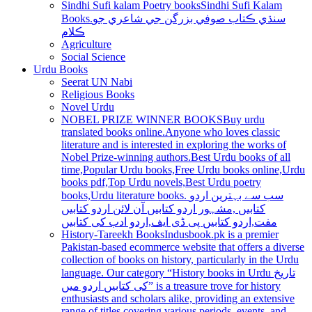
Sindhi Sufi kalam Poetry books
Sindhi Sufi Kalam
Books.سنڌي ڪتاب صوفي بزرگن جي شاعري جو
ڪلام
Agriculture
Social Science
Urdu Books
Seerat UN Nabi
Religious Books
Novel Urdu
NOBEL PRIZE WINNER BOOKS
Buy urdu
translated books online.Anyone who loves classic
literature and is interested in exploring the works of
Nobel Prize-winning authors.Best Urdu books of all
time,Popular Urdu books,Free Urdu books online,Urdu
books pdf,Top Urdu novels,Best Urdu poetry
books,Urdu literature books. سب سے بہترین اردو
کتابیں ,مشہور اردو کتابیں آن لائن اردو کتابیں
مفت,اردو کتابیں پی ڈی ایف,اردو ادب کی کتابیں
History-Tareekh Books
Indusbook.pk is a premier
Pakistan-based ecommerce website that offers a diverse
collection of books on history, particularly in the Urdu
language. Our category “History books in Urdu تاریخ
کی کتابیں اردو میں” is a treasure trove for history
enthusiasts and scholars alike, providing an extensive
range of titles covering various periods, events, and