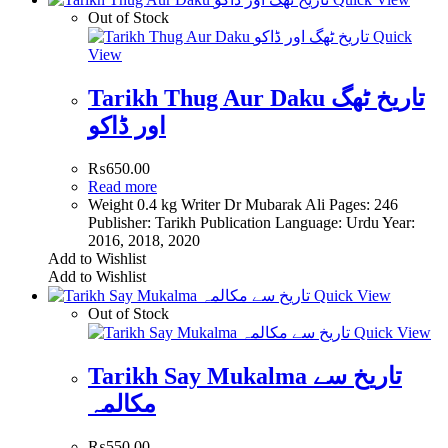
Out of Stock
Quick
View
Tarikh Thug Aur Daku تاریخ ٹھگ
اور ڈاکو
₨
650.00
Read more
Weight 0.4 kg Writer Dr Mubarak Ali Pages: 246
Publisher: Tarikh Publication Language: Urdu Year:
2016, 2018, 2020
Add to Wishlist
Add to Wishlist
Quick View
Out of Stock
Quick View
Tarikh Say Mukalma تاريخ سے
مکالمہ
₨
550.00