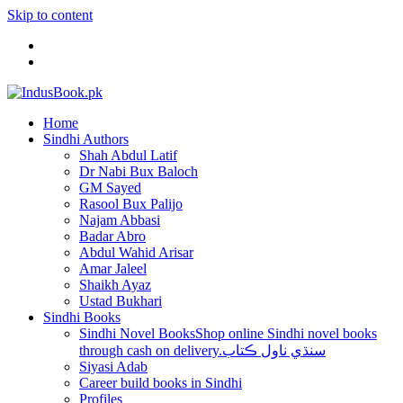
Skip to content
Home
Sindhi Authors
Shah Abdul Latif
Dr Nabi Bux Baloch
GM Sayed
Rasool Bux Palijo
Najam Abbasi
Badar Abro
Abdul Wahid Arisar
Amar Jaleel
Shaikh Ayaz
Ustad Bukhari
Sindhi Books
Sindhi Novel Books
Shop online Sindhi novel books
through cash on delivery.سنڌي ناول ڪتاب
Siyasi Adab
Career build books in Sindhi
Profiles