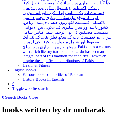
کیا گیا ہے۔ ہماری ویب سائٹ کا مقصد یہ تبدیل کرنا
ہے کہ پاکستانی پڑھنے والوں کو اپنی زبان میں
فیمنسٹ ادب کے ساتھ رابطہ کرنے اور اسے تجربہ
کرنے کا موقع مل سکے۔ ہماری مجموعہ میں
پاکستانی فیمنسٹ لکھاریوں جیسے فہمیدہ ریاض،
کشور ناہید اور سارا سلیری کے علاوہ، بین الاقوامی
فیمنسٹ مصنفین کی بھی ترجمہ شدہ کتابیں شامل
ہیں۔ ہم فیمنسٹ ادب کے ساتھ تعلق بنانے کے لئے ایک
محفوظ اور شامل ماحول پیدا کرنے کی اہمیت
سمجھتے ہیں۔ ہماری ویب سائ Pakistan is a country
with a rich literary tradition, and Urdu has been an
integral part of this tradition for centuries. However,
despite the significant contributions of Pakistani…
Health & Fitness
English Books
Famous books on Politics of Pakistan
History Books In English
0
Toggle website search
0
Search Books
Close
books written by dr mubarak