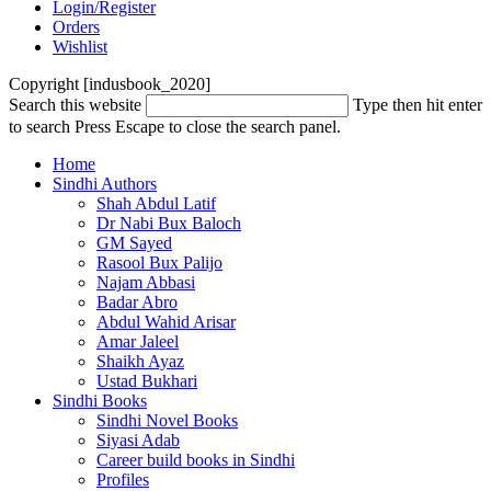
Login/Register
Orders
Wishlist
Copyright [indusbook_2020]
Search this website
Type then hit enter
to search
Press Escape to close the search panel.
Home
Sindhi Authors
Shah Abdul Latif
Dr Nabi Bux Baloch
GM Sayed
Rasool Bux Palijo
Najam Abbasi
Badar Abro
Abdul Wahid Arisar
Amar Jaleel
Shaikh Ayaz
Ustad Bukhari
Sindhi Books
Sindhi Novel Books
Siyasi Adab
Career build books in Sindhi
Profiles