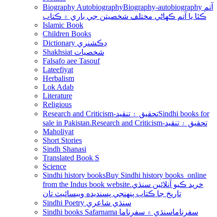
Biography Autobiography
Biography-autobiography آتم
ڪٿا يا آتم ڪھاڻي مختلف شخصيتن جي باري ۾ ڪتاب
Islamic Book
Children Books
Dictionary ڊڪشنري
Shakhsiat شخصيات
Falsafo aee Tasouf
Lateefiyat
Herbalism
Lok Adab
Literature
Religious
Research and Criticism-تحقيق ۽ تنقيد
Sindhi books for
sale in Pakistan.Research and Criticism-تحقيق ۽ تنقيد
Maholiyat
Short Stories
Sindh Shanasi
Translated Book S
Science
Sindhi history books
Buy Sindhi history books online
from the Indus book website.خريد ڪيو آنلائين سنڌي
تاريخ جا ڪتاب پنھنجي پسنديده ويبسائيٽ تان
Sindhi Poetry سنڌي شاعري
Sindhi books Safarnama سفرناما
سنڌي ۾ سفرناما