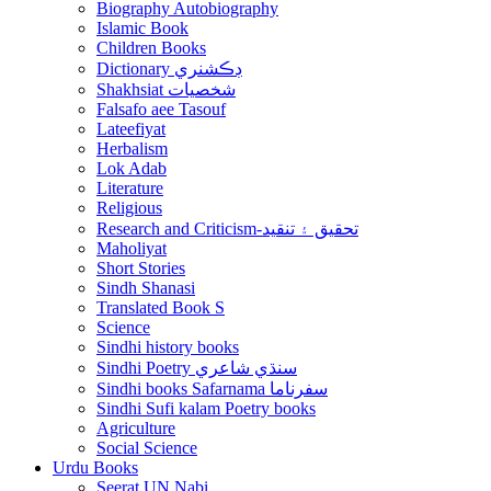
Biography Autobiography
Islamic Book
Children Books
Dictionary ڊڪشنري
Shakhsiat شخصيات
Falsafo aee Tasouf
Lateefiyat
Herbalism
Lok Adab
Literature
Religious
Research and Criticism-تحقيق ۽ تنقيد
Maholiyat
Short Stories
Sindh Shanasi
Translated Book S
Science
Sindhi history books
Sindhi Poetry سنڌي شاعري
Sindhi books Safarnama سفرناما
Sindhi Sufi kalam Poetry books
Agriculture
Social Science
Urdu Books
Seerat UN Nabi