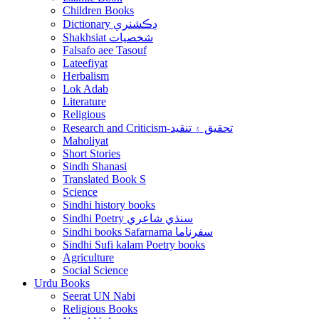
Children Books
Dictionary ڊڪشنري
Shakhsiat شخصيات
Falsafo aee Tasouf
Lateefiyat
Herbalism
Lok Adab
Literature
Religious
Research and Criticism-تحقيق ۽ تنقيد
Maholiyat
Short Stories
Sindh Shanasi
Translated Book S
Science
Sindhi history books
Sindhi Poetry سنڌي شاعري
Sindhi books Safarnama سفرناما
Sindhi Sufi kalam Poetry books
Agriculture
Social Science
Urdu Books
Seerat UN Nabi
Religious Books