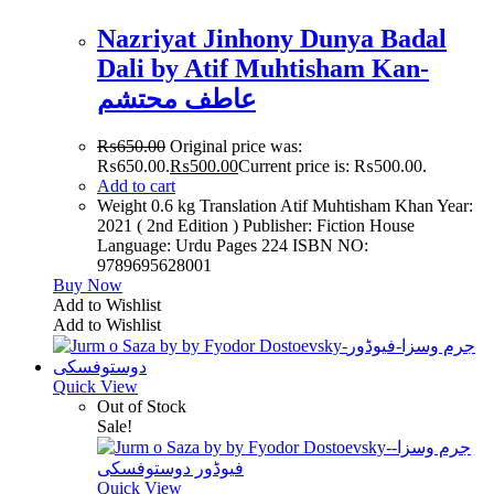
Nazriyat Jinhony Dunya Badal
Dali by Atif Muhtisham Kan-
عاطف محتشم
₨
650.00
Original price was:
₨650.00.
₨
500.00
Current price is: ₨500.00.
Add to cart
Weight 0.6 kg Translation Atif Muhtisham Khan Year:
2021 ( 2nd Edition ) Publisher: Fiction House
Language: Urdu Pages 224 ISBN NO:
9789695628001
Buy Now
Add to Wishlist
Add to Wishlist
Quick View
Out of Stock
Sale!
Quick View