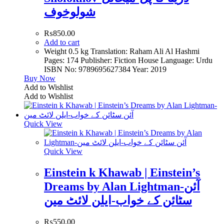
شولوخوف
₨
850.00
Add to cart
Weight 0.5 kg Translation: Raham Ali Al Hashmi
Pages: 174 Publisher: Fiction House Language: Urdu
ISBN No: 9789695627384 Year: 2019
Buy Now
Add to Wishlist
Add to Wishlist
Quick View
Quick View
Einstein k Khawab | Einstein’s
Dreams by Alan Lightman-آئن
سٹائن کے خواب-ایلن لائٹ مین
₨
550.00