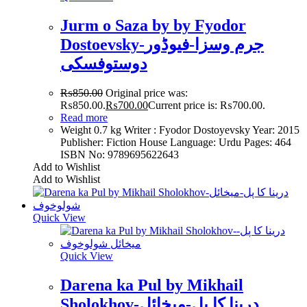
Jurm o Saza by by Fyodor
Dostoevsky-جرم وسزا-فیوڈور
دوستوفسکی
₨
850.00
Original price was:
₨850.00.
₨
700.00
Current price is: ₨700.00.
Read more
Weight 0.7 kg Writer : Fyodor Dostoyevsky Year: 2015
Publisher: Fiction House Language: Urdu Pages: 464
ISBN No: 9789695622643
Add to Wishlist
Add to Wishlist
Quick View
Quick View
Darena ka Pul by Mikhail
Sholokhov-درینا کا پل-میخائل