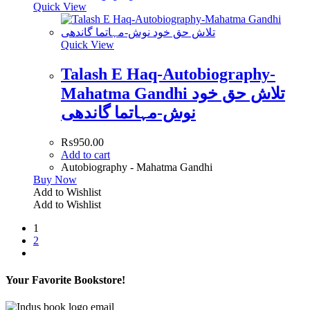
Quick View
Quick View
Talash E Haq-Autobiography-
Mahatma Gandhi تلاش حق خود
نوش-مہاتما گاندھی
₨
950.00
Add to cart
Autobiography - Mahatma Gandhi
Buy Now
Add to Wishlist
Add to Wishlist
1
2
Your Favorite Bookstore!