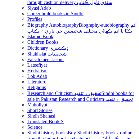
through cash on delivery.سنڌي ناول ڪتاب
Siyasi Adab
Career build books in Sindhi
Profiles
Biography Autobiography
Biography-autobiography آتم
ڪٿا يا آتم ڪھاڻي مختلف شخصيتن جي باري ۾ ڪتاب
Islamic Book
Children Books
Dictionary ڊڪشنري
Shakhsiat شخصيات
Falsafo aee Tasouf
Lateefiyat
Herbalism
Lok Adab
Literature
Religious
Research and Criticism-تحقيق ۽ تنقيد
Sindhi books for
sale in Pakistan.Research and Criticism-تحقيق ۽ تنقيد
Maholiyat
Short Stories
Sindh Shanasi
Translated Book S
Science
Sindhi history books
Buy Sindhi history books online
from the Indus book website.خريد ڪيو آنلائين سنڌي