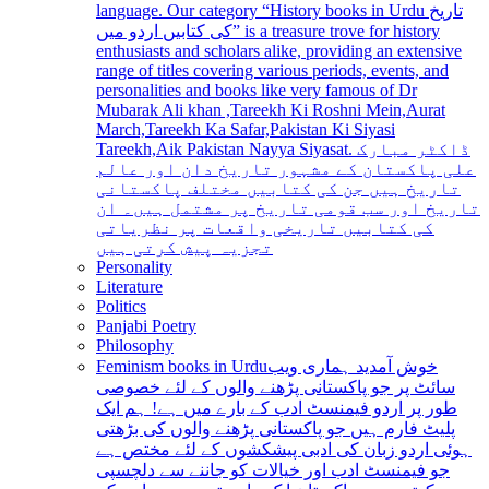
language. Our category “History books in Urdu تاریخ
کی کتابیں اردو میں” is a treasure trove for history
enthusiasts and scholars alike, providing an extensive
range of titles covering various periods, events, and
personalities and books like very famous of Dr
Mubarak Ali khan ,Tareekh Ki Roshni Mein,Aurat
March,Tareekh Ka Safar,Pakistan Ki Siyasi
Tareekh,Aik Pakistan Nayya Siyasat. ڈاکٹر مبارک
علی پاکستان کے مشہور تاریخ دان اور عالم
تاریخ ہیں جن کی کتابیں مختلف پاکستانی
تاریخ اور سب قومی تاریخ پر مشتمل ہیں۔ ان
کی کتابیں تاریخی واقعات پر نظریاتی
تجزیہ پیش کرتی ہیں
Personality
Literature
Politics
Panjabi Poetry
Philosophy
Feminism books in Urdu
خوش آمدید ہماری ویب
سائٹ پر جو پاکستانی پڑھنے والوں کے لئے خصوصی
طور پر اردو فیمنسٹ ادب کے بارے میں ہے! ہم ایک
پلیٹ فارم ہیں جو پاکستانی پڑھنے والوں کی بڑھتی
ہوئی اردو زبان کی ادبی پیشکشوں کے لئے مختص ہے
جو فیمنسٹ ادب اور خیالات کو جاننے سے دلچسپی