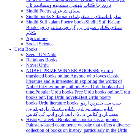
تاريخ جا ڪتاب پنھنجي پسنديده ويبسائيٽ تان
Sindhi Poetry سنڌي شاعري
Sindhi books Safarnama سفرناما
سنڌي ۾ سفرناما
Sindhi Sufi kalam Poetry books
Sindhi Sufi Kalam
Books.سنڌي ڪتاب صوفي بزرگن جي شاعري جو
ڪلام
Agriculture
Social Science
Urdu Books
Seerat UN Nabi
Religious Books
Novel Urdu
NOBEL PRIZE WINNER BOOKS
Buy urdu
translated books online.Anyone who loves classic
literature and is interested in exploring the works of
Nobel Prize-winning authors.Best Urdu books of all
time,Popular Urdu books,Free Urdu books online,Urdu
books pdf,Top Urdu novels,Best Urdu poetry
books,Urdu literature books. سب سے بہترین اردو
کتابیں ,مشہور اردو کتابیں آن لائن اردو کتابیں
مفت,اردو کتابیں پی ڈی ایف,اردو ادب کی کتابیں
History-Tareekh Books
Indusbook.pk is a premier
Pakistan-based ecommerce website that offers a diverse
collection of books on history, particularly in the Urdu