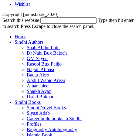
Wishlist
Copyright [indusbook_2020]
Search this website
Type then hit enter
to search
Press Escape to close the search panel.
Home
Sindhi Authors
Shah Abdul Latif
Dr Nabi Bux Baloch
GM Sayed
Rasool Bux Palijo
Najam Abbasi
Badar Abro
Abdul Wahid Arisar
Amar Jaleel
Shaikh Ayaz
Ustad Bukhari
Sindhi Books
Sindhi Novel Books
Siyasi Adab
Career build books in Sindhi
Profiles
Biography Autobiography
Islamic Book