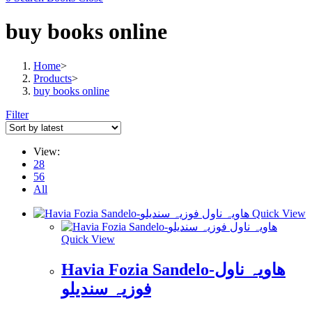
buy books online
Home
>
Products
>
buy books online
Filter
View:
28
56
All
Quick View
Quick View
Havia Fozia Sandelo-هاويہ ناول
فوزيہ سنديلو