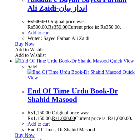
Ali Zaidi-انداز بیان
₨
500.00
Original price was:
₨500.00.
₨
350.00
Current price is: ₨350.00.
Add to cart
Writer : Sayed Farhan Ali Zaidi
Buy Now
Add to Wishlist
Add to Wishlist
Quick View
Sale!
Quick
View
End Of Time Urdu Book-Dr
Shahid Masood
₨
1,150.00
Original price was:
₨1,150.00.
₨
1,000.00
Current price is: ₨1,000.00.
Add to cart
End Of Time - Dr Shahid Masood
Buy Now