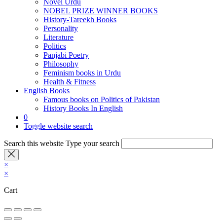
Novel Urdu
NOBEL PRIZE WINNER BOOKS
History-Tareekh Books
Personality
Literature
Politics
Panjabi Poetry
Philosophy
Feminism books in Urdu
Health & Fitness
English Books
Famous books on Politics of Pakistan
History Books In English
0
Toggle website search
Search this website
Type your search
×
×
Cart