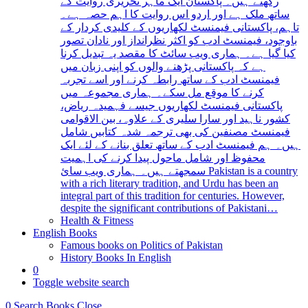
رکھتے ہیں۔ پاکستان ایک ماہر تحریری روایت کے
ساتھ ملک ہے اور اردو اس روایت کا اہم حصہ ہے۔
تاہم، پاکستانی فیمنسٹ لکھاریوں کے کلیدی کردار کے
باوجود، فیمنسٹ ادب کو اکثر نظرانداز اور نادان تصور
کیا گیا ہے۔ ہماری ویب سائٹ کا مقصد یہ تبدیل کرنا
ہے کہ پاکستانی پڑھنے والوں کو اپنی زبان میں
فیمنسٹ ادب کے ساتھ رابطہ کرنے اور اسے تجربہ
کرنے کا موقع مل سکے۔ ہماری مجموعہ میں
پاکستانی فیمنسٹ لکھاریوں جیسے فہمیدہ ریاض،
کشور ناہید اور سارا سلیری کے علاوہ، بین الاقوامی
فیمنسٹ مصنفین کی بھی ترجمہ شدہ کتابیں شامل
ہیں۔ ہم فیمنسٹ ادب کے ساتھ تعلق بنانے کے لئے ایک
محفوظ اور شامل ماحول پیدا کرنے کی اہمیت
سمجھتے ہیں۔ ہماری ویب سائ Pakistan is a country
with a rich literary tradition, and Urdu has been an
integral part of this tradition for centuries. However,
despite the significant contributions of Pakistani…
Health & Fitness
English Books
Famous books on Politics of Pakistan
History Books In English
0
Toggle website search
0
Search Books
Close