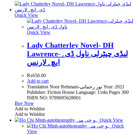
Quick View
Quick View
Lady Chatterley Novel- DH
Lawrence-لیڈی چیٹرلی ناول ڈی۔
ایچ۔لارنس
₨
650.00
Add to cart
Translation Noor Rehmani-نور رحمانی Year: 2021
Publisher: Fiction House Language: Urdu Pages 300
ISBN NO: 9789695628001
Buy Now
Add to Wishlist
Add to Wishlist
Quick View
Quick
View