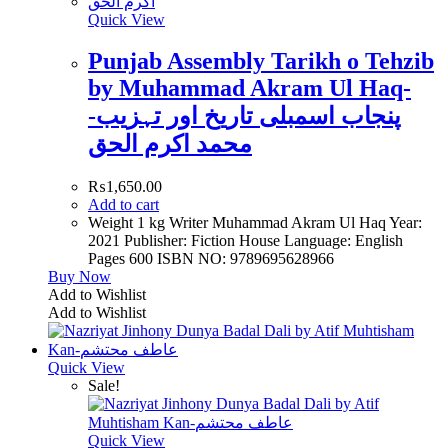
Quick View
Punjab Assembly Tarikh o Tehzib
by Muhammad Akram Ul Haq-
پنجاب اسمبلی تاریخ اور تہزیب-
محمد اکرم الحق
₨
1,650.00
Add to cart
Weight 1 kg Writer Muhammad Akram Ul Haq Year:
2021 Publisher: Fiction House Language: English
Pages 600 ISBN NO: 9789695628966
Buy Now
Add to Wishlist
Add to Wishlist
Quick View
Sale!
Quick View