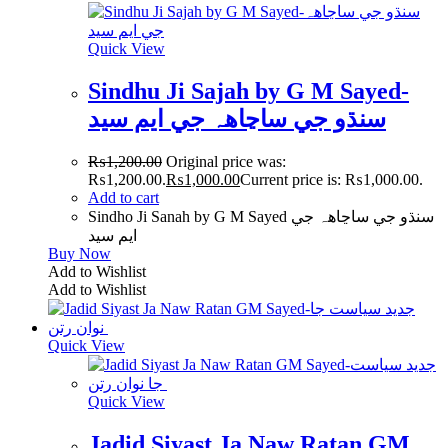
Quick View
Sindhu Ji Sajah by G M Sayed-
سنڌو جي ساڃاهہ جي ايم سيد
₨
1,200.00
Original price was:
₨1,200.00.
₨
1,000.00
Current price is: ₨1,000.00.
Add to cart
Sindho Ji Sanah by G M Sayed سنڌو جي ساڃاهہ جي
ايم سيد
Buy Now
Add to Wishlist
Add to Wishlist
Quick View
Quick View
Jadid Siyast Ja Naw Ratan GM