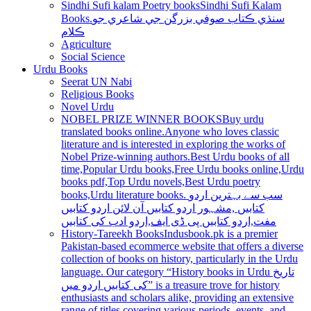
Sindhi Sufi kalam Poetry books
Sindhi Sufi Kalam
Books.سنڌي ڪتاب صوفي بزرگن جي شاعري جو
ڪلام
Agriculture
Social Science
Urdu Books
Seerat UN Nabi
Religious Books
Novel Urdu
NOBEL PRIZE WINNER BOOKS
Buy urdu
translated books online.Anyone who loves classic
literature and is interested in exploring the works of
Nobel Prize-winning authors.Best Urdu books of all
time,Popular Urdu books,Free Urdu books online,Urdu
books pdf,Top Urdu novels,Best Urdu poetry
books,Urdu literature books. سب سے بہترین اردو
کتابیں ,مشہور اردو کتابیں آن لائن اردو کتابیں
مفت,اردو کتابیں پی ڈی ایف,اردو ادب کی کتابیں
History-Tareekh Books
Indusbook.pk is a premier
Pakistan-based ecommerce website that offers a diverse
collection of books on history, particularly in the Urdu
language. Our category “History books in Urdu تاریخ
کی کتابیں اردو میں” is a treasure trove for history
enthusiasts and scholars alike, providing an extensive
range of titles covering various periods, events, and