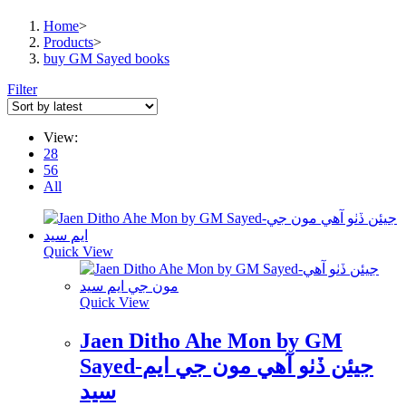
Home
>
Products
>
buy GM Sayed books
Filter
View:
28
56
All
Quick View
Quick View
Jaen Ditho Ahe Mon by GM
Sayed-جيئن ڏٺو آهي مون جي ايم
سيد