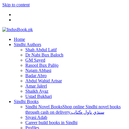
Skip to content
Home
Sindhi Authors
Shah Abdul Latif
Dr Nabi Bux Baloch
GM Sayed
Rasool Bux Palijo
Najam Abbasi
Badar Abro
Abdul Wahid Arisar
Amar Jaleel
Shaikh Ayaz
Ustad Bukhari
Sindhi Books
Sindhi Novel Books
Shop online Sindhi novel books
through cash on delivery.سنڌي ناول ڪتاب
Siyasi Adab
Career build books in Sindhi
Profiles