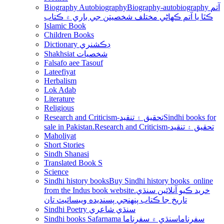
Biography Autobiography
Biography-autobiography آتم
ڪٿا يا آتم ڪھاڻي مختلف شخصيتن جي باري ۾ ڪتاب
Islamic Book
Children Books
Dictionary ڊڪشنري
Shakhsiat شخصيات
Falsafo aee Tasouf
Lateefiyat
Herbalism
Lok Adab
Literature
Religious
Research and Criticism-تحقيق ۽ تنقيد
Sindhi books for
sale in Pakistan.Research and Criticism-تحقيق ۽ تنقيد
Maholiyat
Short Stories
Sindh Shanasi
Translated Book S
Science
Sindhi history books
Buy Sindhi history books online
from the Indus book website.خريد ڪيو آنلائين سنڌي
تاريخ جا ڪتاب پنھنجي پسنديده ويبسائيٽ تان
Sindhi Poetry سنڌي شاعري
Sindhi books Safarnama سفرناما
سنڌي ۾ سفرناما