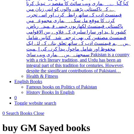
کیا گیا ہے۔ ہماری ویب سائٹ کا مقصد یہ تبدیل کرنا
ہے کہ پاکستانی پڑھنے والوں کو اپنی زبان میں
فیمنسٹ ادب کے ساتھ رابطہ کرنے اور اسے تجربہ
کرنے کا موقع مل سکے۔ ہماری مجموعہ میں
پاکستانی فیمنسٹ لکھاریوں جیسے فہمیدہ ریاض،
کشور ناہید اور سارا سلیری کے علاوہ، بین الاقوامی
فیمنسٹ مصنفین کی بھی ترجمہ شدہ کتابیں شامل
ہیں۔ ہم فیمنسٹ ادب کے ساتھ تعلق بنانے کے لئے ایک
محفوظ اور شامل ماحول پیدا کرنے کی اہمیت
سمجھتے ہیں۔ ہماری ویب سائ Pakistan is a country
with a rich literary tradition, and Urdu has been an
integral part of this tradition for centuries. However,
despite the significant contributions of Pakistani…
Health & Fitness
English Books
Famous books on Politics of Pakistan
History Books In English
0
Toggle website search
0
Search Books
Close
buy GM Sayed books