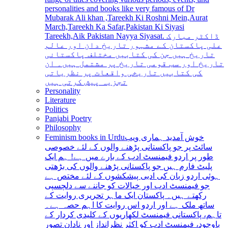
personalities and books like very famous of Dr
Mubarak Ali khan ,Tareekh Ki Roshni Mein,Aurat
March,Tareekh Ka Safar,Pakistan Ki Siyasi
Tareekh,Aik Pakistan Nayya Siyasat. ڈاکٹر مبارک
علی پاکستان کے مشہور تاریخ دان اور عالم
تاریخ ہیں جن کی کتابیں مختلف پاکستانی
تاریخ اور سب قومی تاریخ پر مشتمل ہیں۔ ان
کی کتابیں تاریخی واقعات پر نظریاتی
تجزیہ پیش کرتی ہیں
Personality
Literature
Politics
Panjabi Poetry
Philosophy
Feminism books in Urdu
خوش آمدید ہماری ویب
سائٹ پر جو پاکستانی پڑھنے والوں کے لئے خصوصی
طور پر اردو فیمنسٹ ادب کے بارے میں ہے! ہم ایک
پلیٹ فارم ہیں جو پاکستانی پڑھنے والوں کی بڑھتی
ہوئی اردو زبان کی ادبی پیشکشوں کے لئے مختص ہے
جو فیمنسٹ ادب اور خیالات کو جاننے سے دلچسپی
رکھتے ہیں۔ پاکستان ایک ماہر تحریری روایت کے
ساتھ ملک ہے اور اردو اس روایت کا اہم حصہ ہے۔
تاہم، پاکستانی فیمنسٹ لکھاریوں کے کلیدی کردار کے
باوجود، فیمنسٹ ادب کو اکثر نظرانداز اور نادان تصور