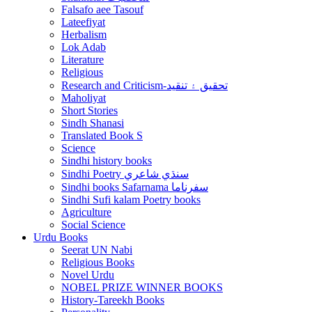
Falsafo aee Tasouf
Lateefiyat
Herbalism
Lok Adab
Literature
Religious
Research and Criticism-تحقيق ۽ تنقيد
Maholiyat
Short Stories
Sindh Shanasi
Translated Book S
Science
Sindhi history books
Sindhi Poetry سنڌي شاعري
Sindhi books Safarnama سفرناما
Sindhi Sufi kalam Poetry books
Agriculture
Social Science
Urdu Books
Seerat UN Nabi
Religious Books
Novel Urdu
NOBEL PRIZE WINNER BOOKS
History-Tareekh Books