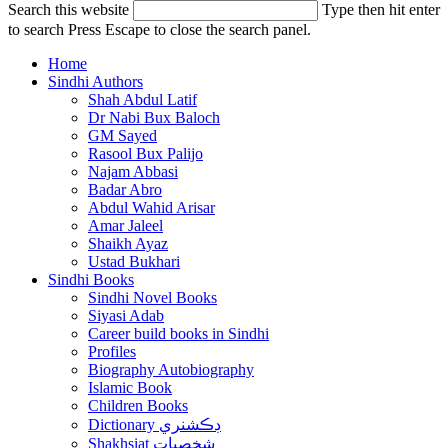
Search this website
Type then hit enter
to search
Press Escape to close the search panel.
Home
Sindhi Authors
Shah Abdul Latif
Dr Nabi Bux Baloch
GM Sayed
Rasool Bux Palijo
Najam Abbasi
Badar Abro
Abdul Wahid Arisar
Amar Jaleel
Shaikh Ayaz
Ustad Bukhari
Sindhi Books
Sindhi Novel Books
Siyasi Adab
Career build books in Sindhi
Profiles
Biography Autobiography
Islamic Book
Children Books
Dictionary ڊڪشنري
Shakhsiat شخصيات