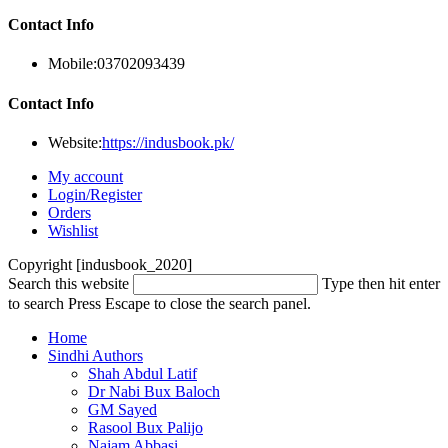
Contact Info
Mobile:
03702093439
Contact Info
Website:
https://indusbook.pk/
My account
Login/Register
Orders
Wishlist
Copyright [indusbook_2020]
Search this website
Type then hit enter
to search
Press Escape to close the search panel.
Home
Sindhi Authors
Shah Abdul Latif
Dr Nabi Bux Baloch
GM Sayed
Rasool Bux Palijo
Najam Abbasi