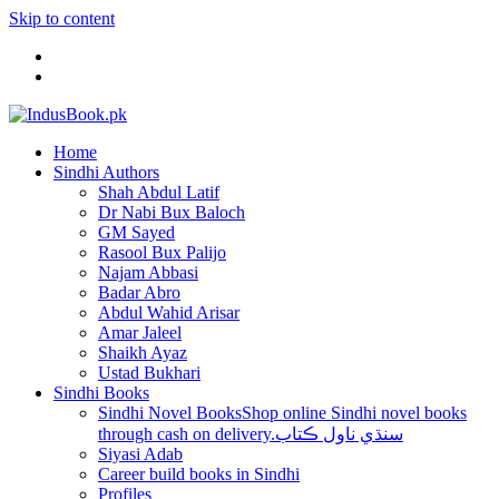
Skip to content
Home
Sindhi Authors
Shah Abdul Latif
Dr Nabi Bux Baloch
GM Sayed
Rasool Bux Palijo
Najam Abbasi
Badar Abro
Abdul Wahid Arisar
Amar Jaleel
Shaikh Ayaz
Ustad Bukhari
Sindhi Books
Sindhi Novel Books
Shop online Sindhi novel books
through cash on delivery.سنڌي ناول ڪتاب
Siyasi Adab
Career build books in Sindhi
Profiles