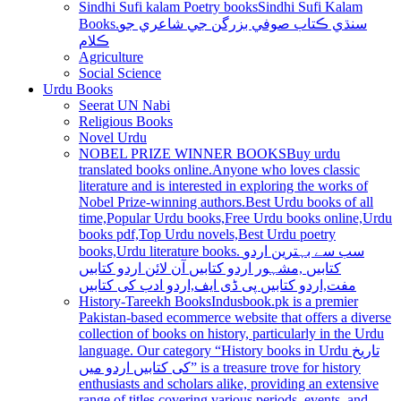
Sindhi Sufi kalam Poetry books
Sindhi Sufi Kalam
Books.سنڌي ڪتاب صوفي بزرگن جي شاعري جو
ڪلام
Agriculture
Social Science
Urdu Books
Seerat UN Nabi
Religious Books
Novel Urdu
NOBEL PRIZE WINNER BOOKS
Buy urdu
translated books online.Anyone who loves classic
literature and is interested in exploring the works of
Nobel Prize-winning authors.Best Urdu books of all
time,Popular Urdu books,Free Urdu books online,Urdu
books pdf,Top Urdu novels,Best Urdu poetry
books,Urdu literature books. سب سے بہترین اردو
کتابیں ,مشہور اردو کتابیں آن لائن اردو کتابیں
مفت,اردو کتابیں پی ڈی ایف,اردو ادب کی کتابیں
History-Tareekh Books
Indusbook.pk is a premier
Pakistan-based ecommerce website that offers a diverse
collection of books on history, particularly in the Urdu
language. Our category “History books in Urdu تاریخ
کی کتابیں اردو میں” is a treasure trove for history
enthusiasts and scholars alike, providing an extensive
range of titles covering various periods, events, and