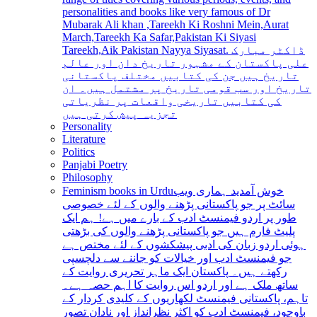
personalities and books like very famous of Dr
Mubarak Ali khan ,Tareekh Ki Roshni Mein,Aurat
March,Tareekh Ka Safar,Pakistan Ki Siyasi
Tareekh,Aik Pakistan Nayya Siyasat. ڈاکٹر مبارک
علی پاکستان کے مشہور تاریخ دان اور عالم
تاریخ ہیں جن کی کتابیں مختلف پاکستانی
تاریخ اور سب قومی تاریخ پر مشتمل ہیں۔ ان
کی کتابیں تاریخی واقعات پر نظریاتی
تجزیہ پیش کرتی ہیں
Personality
Literature
Politics
Panjabi Poetry
Philosophy
Feminism books in Urdu
خوش آمدید ہماری ویب
سائٹ پر جو پاکستانی پڑھنے والوں کے لئے خصوصی
طور پر اردو فیمنسٹ ادب کے بارے میں ہے! ہم ایک
پلیٹ فارم ہیں جو پاکستانی پڑھنے والوں کی بڑھتی
ہوئی اردو زبان کی ادبی پیشکشوں کے لئے مختص ہے
جو فیمنسٹ ادب اور خیالات کو جاننے سے دلچسپی
رکھتے ہیں۔ پاکستان ایک ماہر تحریری روایت کے
ساتھ ملک ہے اور اردو اس روایت کا اہم حصہ ہے۔
تاہم، پاکستانی فیمنسٹ لکھاریوں کے کلیدی کردار کے
باوجود، فیمنسٹ ادب کو اکثر نظرانداز اور نادان تصور