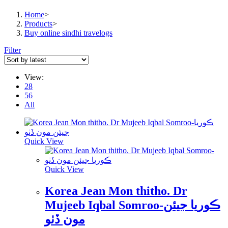
Home
>
Products
>
Buy online sindhi travelogs
Filter
View:
28
56
All
Quick View
Quick View
Korea Jean Mon thitho. Dr
Mujeeb Iqbal Somroo-ڪوريا جيئن
مون ڏٺو