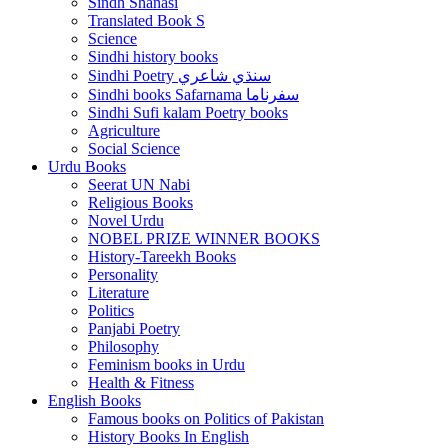
Sindh Shanasi
Translated Book S
Science
Sindhi history books
Sindhi Poetry سنڌي شاعري
Sindhi books Safarnama سفرناما
Sindhi Sufi kalam Poetry books
Agriculture
Social Science
Urdu Books
Seerat UN Nabi
Religious Books
Novel Urdu
NOBEL PRIZE WINNER BOOKS
History-Tareekh Books
Personality
Literature
Politics
Panjabi Poetry
Philosophy
Feminism books in Urdu
Health & Fitness
English Books
Famous books on Politics of Pakistan
History Books In English