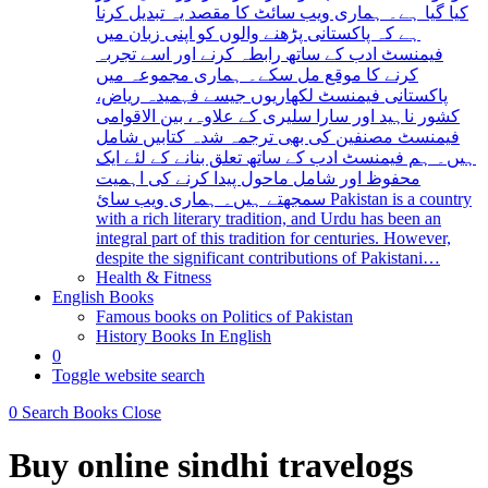
کیا گیا ہے۔ ہماری ویب سائٹ کا مقصد یہ تبدیل کرنا
ہے کہ پاکستانی پڑھنے والوں کو اپنی زبان میں
فیمنسٹ ادب کے ساتھ رابطہ کرنے اور اسے تجربہ
کرنے کا موقع مل سکے۔ ہماری مجموعہ میں
پاکستانی فیمنسٹ لکھاریوں جیسے فہمیدہ ریاض،
کشور ناہید اور سارا سلیری کے علاوہ، بین الاقوامی
فیمنسٹ مصنفین کی بھی ترجمہ شدہ کتابیں شامل
ہیں۔ ہم فیمنسٹ ادب کے ساتھ تعلق بنانے کے لئے ایک
محفوظ اور شامل ماحول پیدا کرنے کی اہمیت
سمجھتے ہیں۔ ہماری ویب سائ Pakistan is a country
with a rich literary tradition, and Urdu has been an
integral part of this tradition for centuries. However,
despite the significant contributions of Pakistani…
Health & Fitness
English Books
Famous books on Politics of Pakistan
History Books In English
0
Toggle website search
0
Search Books
Close
Buy online sindhi travelogs