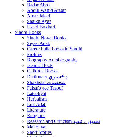
Badar Abro
Abdul Wahid Arisar
Amar Jaleel
Shaikh Ayaz
Ustad Bukhari
Sindhi Books
Sindhi Novel Books
Siyasi Adab
Career build books in Sindhi
Profiles
Biography Autobiography
Islamic Book
Children Books
Dictionary ڊڪشنري
Shakhsiat شخصيات
Falsafo aee Tasouf
Lateefiyat
Herbalism
Lok Adab
Literature
Religious
Research and Criticism-تحقيق ۽ تنقيد
Maholiyat
Short Stories