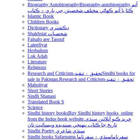
Biography Autobiography
Biography-autobiography آتم
ڪٿا يا آتم ڪھاڻي مختلف شخصيتن جي باري ۾ ڪتاب
Islamic Book
Children Books
Dictionary ڊڪشنري
Shakhsiat شخصيات
Falsafo aee Tasouf
Lateefiyat
Herbalism
Lok Adab
Literature
Religious
Research and Criticism-تحقيق ۽ تنقيد
Sindhi books for
sale in Pakistan.Research and Criticism-تحقيق ۽ تنقيد
Maholiyat
Short Stories
Sindh Shanasi
Translated Book S
Science
Sindhi history books
Buy Sindhi history books online
from the Indus book website.خريد ڪيو آنلائين سنڌي
تاريخ جا ڪتاب پنھنجي پسنديده ويبسائيٽ تان
Sindhi Poetry سنڌي شاعري
Sindhi books Safarnama سفرناما
سنڌي ۾ سفرناما